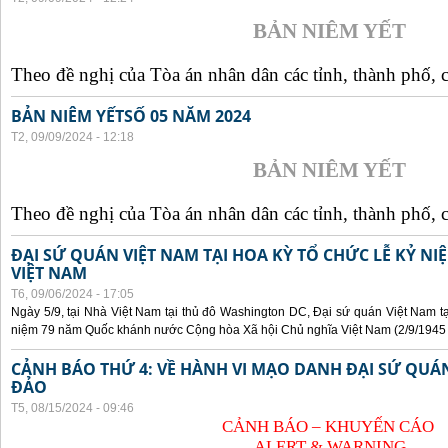
BẢN NIÊM YẾT
Theo đề nghị của Tòa án nhân dân các tỉnh, thành phố, c
BẢN NIÊM YẾTSỐ 05 NĂM 2024
T2, 09/09/2024 - 12:18
BẢN NIÊM YẾT
Theo đề nghị của Tòa án nhân dân các tỉnh, thành phố, c
ĐẠI SỨ QUÁN VIỆT NAM TẠI HOA KỲ TỔ CHỨC LỄ KỶ N
VIỆT NAM
T6, 09/06/2024 - 17:05
Ngày 5/9, tại Nhà Việt Nam tại thủ đô Washington DC, Đại sứ quán Việt Nam tạ
niệm 79 năm Quốc khánh nước Cộng hòa Xã hội Chủ nghĩa Việt Nam (2/9/1945 -
CẢNH BÁO THỨ 4: VỀ HÀNH VI MẠO DANH ĐẠI SỨ QU
ĐẢO
T5, 08/15/2024 - 09:46
CẢNH BÁO – KHUYẾN CÁO
ALERT & WARNING