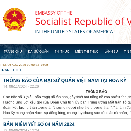
Skip to main content
EMBASSY OF THE
Socialist Republic of
IN THE UNITED STATES OF AMERICA
TRANG CHỦ
ĐẠI SỨ QUÁN
THỊ THỰC
MIỄN THỊ THỰC
LÃNH SỰ
TIN 
THU, 06 AUG 2026 00:00:33 -0400
YOU ARE HERE
TRANG CHỦ
THÔNG BÁO CỦA ĐẠI SỨ QUÁN VIỆT NAM TẠI HOA KỲ
T4, 09/11/2024 - 22:26
THÔNG BÁO
Cơn bão số 3 (siêu bão Yagi) đã tàn phá, gây thiệt hại nặng nề cho nhiều tỉnh,
Hưởng ứng Lời kêu gọi của Đoàn Chủ tịch Ủy ban Trung ương Mặt trận Tổ qu
đoàn kết, tương thân tương ái “thương người như thể thương thân”, "lá lành đù
Hoa Kỳ mong nhận được sự đồng lòng, chung tay chung sức của các cá nhân, tổ
BẢN NIÊM YẾT SỐ 04 NĂM 2024
T2, 09/09/2024 - 12:24