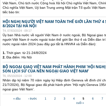
Việt Nam, Chủ tịch nước Cộng hoà Xã hội Chủ nghĩa Việt Nam, Chí
Chủ nghĩa Việt Nam, Uỷ ban Trung ương Mặt trận Tổ quốc Việt Nam 
tiếc báo tin:
HỘI NGHỊ NGƯỜI VIỆT NAM TOÀN THẾ GIỚI LẦN THỨ 4 
8/2024 TẠI HÀ NỘI
T4, 07/03/2024 - 09:17
Ủy ban Nhà nước về người Việt Nam ở nước ngoài, Bộ Ngoại giao tr
người Việt Nam ở nước ngoài toàn thế giới lần thứ 4 và Diễn đàn tr
nước ngoài năm 2024 (sau đây gọi tắt là HNVK4 và Diễn đàn):
1.
Thời gian: từ 21-24/8/2024
2.
Địa điểm: Hà Nội
BỘ NGOẠI GIAO VIỆT NAM PHÁT HÀNH PHIM 'HỘI NGHỊ
SON LỊCH SỬ CỦA NỀN NGOẠI GIAO VIỆT NAM'
T6, 05/10/2024 - 12:00
Nhân dịp kỷ niệm 70 năm ngày ký Hiệp định Geneva về đình chỉ ch
21/7/2024), Bộ Ngoại giao đã phát hành phim 'Hội nghị Geneva 1954
ngoại giao Việt Nam'.
Các trang
« đầu
‹ trước
1
2
3
4
5
6
7
cuối »