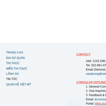
TRANG CHỦ
CONTACT
:
ĐẠI SỨ QUÁN
Add: 1233 20th
THỊ THỰC
Tel: 202-861-0
MIỄN THỊ THỰC
Email (General,
LÃNH SỰ
vanphong@vie
TIN TỨC
CONSULAR HOTLINE
QUAN HỆ VIỆT MỸ
1. General Con
2. Visa Inquiri
3. Feedback & 
Email:
dcconsu
Portal:
https://
co