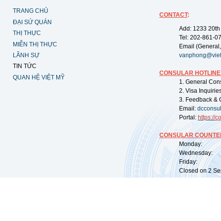
TRANG CHỦ
CONTACT
:
ĐẠI SỨ QUÁN
Add: 1233 20th
THỊ THỰC
Tel: 202-861-0
MIỄN THỊ THỰC
Email (General,
LÃNH SỰ
vanphong@vie
TIN TỨC
CONSULAR HOTLINE
QUAN HỆ VIỆT MỸ
1. General Con
2. Visa Inquiri
3. Feedback & 
Email:
dcconsu
Portal:
https://
co
CONSULAR COUNTER
Monday: 09:
Wednesday: 0
Friday: 09:
Closed on 2 Sep