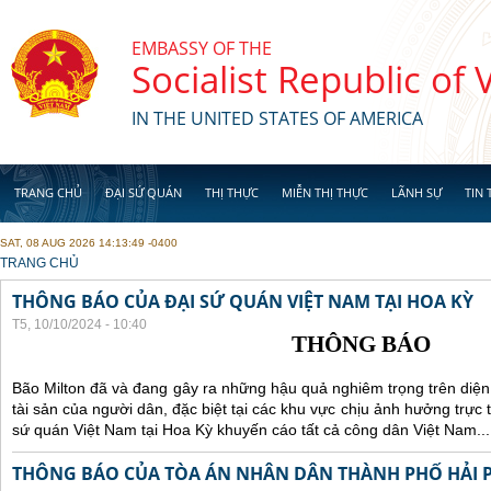
Skip to main content
EMBASSY OF THE
Socialist Republic of
IN THE UNITED STATES OF AMERICA
TRANG CHỦ
ĐẠI SỨ QUÁN
THỊ THỰC
MIỄN THỊ THỰC
LÃNH SỰ
TIN 
SAT, 08 AUG 2026 14:13:49 -0400
YOU ARE HERE
TRANG CHỦ
THÔNG BÁO CỦA ĐẠI SỨ QUÁN VIỆT NAM TẠI HOA KỲ
T5, 10/10/2024 - 10:40
THÔNG BÁO
Bão Milton đã và đang gây ra những hậu quả nghiêm trọng trên diện
tài sản của người dân, đặc biệt tại các khu vực chịu ảnh hưởng trực 
sứ quán Việt Nam tại Hoa Kỳ khuyến cáo tất cả công dân Việt Nam...
THÔNG BÁO CỦA TÒA ÁN NHÂN DÂN THÀNH PHỐ HẢI