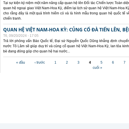
Tại sự kiện kỷ niệm một năm nâng cấp quan hệ lên Đối tác Chiến lược Toàn diện
quan hệ ngoại giao Việt Nam-Hoa Kỳ, điểm lại lịch sử quan hệ Việt Nam-Hoa Kỳ
cho rằng đây là một quá trình hiếm có và là hình mẫu trong quan hệ quốc tế
chiến tranh.
QUAN HỆ VIỆT NAM-HOA KỲ: CỦNG CỐ ĐÀ TIẾN LÊN, B
T6, 09/20/2024 - 17:05
Trả lời phỏng vấn Báo Quốc tế, Đại sứ Nguyễn Quốc Dũng khẳng định chuyến 
nước Tô Lâm sẽ giúp duy trì và củng cố quan hệ Việt Nam-Hoa Kỳ, lan tỏa kinh
bè đang đóng góp cho quan hệ hai nước...
Các trang
« đầu
‹ trước
1
2
3
4
5
6
7
cuối »