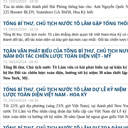
T3, 10/01/2024 - 18:36
Tòa án nhân dân thành phố Hải Phòng thông báo cho:
Anh Nguyễn Quốc Ng
225 Booster BLDV, Statesboro GA 30458, Hoa Kỳ biết:
TỔNG BÍ THƯ, CHỦ TỊCH NƯỚC TÔ LÂM GẶP TỔNG THỐ
T4, 09/25/2024 - 16:15
Tổng Bí thư, Chủ tịch nước Tô Lâm khẳng định quan hệ Việt Nam-Hoa Kỳ có nhi
thành đối tác, đối tác toàn diện và bây giờ đạt mức cao nhất - Đối tác chiến lược 
TOÀN VĂN PHÁT BIỂU CỦA TỔNG BÍ THƯ, CHỦ TỊCH N
NĂM ĐỐI TÁC CHIẾN LƯỢC TOÀN DIỆN VIỆT - MỸ
T3, 09/24/2024 - 08:45
Tổng Bí thư, Chủ tịch nước Tô Lâm vừa có bài phát biểu tại sự kiện 
hệ lên Đối tác chiến lược toàn diện, hướng tới kỷ niệm 30 năm thiết lập
New York, Mỹ.
TỔNG BÍ THƯ, CHỦ TỊCH NƯỚC TÔ LÂM DỰ LỄ KỶ NIỆM 
LƯỢC TOÀN DIỆN VIỆT NAM - HOA KỲ
T3, 09/24/2024 - 08:35
Tối 22/9, giờ địa phương (sáng 23/9, giờ Việt Nam), tại thành phố New Yo
nước Tô Lâm và Phu nhân cùng đoàn đại biểu cấp cao Việt Nam dự Lễ kỷ 
lược toàn diện và hướng tới kỷ niệm 30 năm Quan hệ ngoại giao giữa Việt