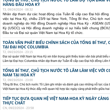
TỔNG BÍ THƯ, CHỦ TỊCH NƯỚC TÔ LÂM DỰ TỌA ĐÀM V
HÀNG ĐẦU HOA KỲ
T3, 09/24/2024 - 08:32
Nhân dịp tham dự các hoạt động của Tuần lễ cấp cao Đại hội đồng
việc tại Hoa Kỳ, chiều 23/9 tại New York, Tổng Bí thư, Chủ tịch 
doanh nghiệp do Hội đồng Doanh nghiệp Hoa Hoa Kỳ - ASEAN (
Kỳ (USCC) và Hội đồng doanh nghiệp vì sự hiểu biết chung (BCIU
Đầu tư và Đại sứ quán Việt Nam tại Hoa Kỳ tổ chức.
TOÀN VĂN PHÁT BIỂU CHÍNH SÁCH CỦA TỔNG BÍ THƯ, 
TẠI ĐẠI HỌC COLUMBIA
T2, 09/23/2024 - 23:15
Đại sứ quán Việt Nam tại Hoa Kỳ xin trân trọng giới thiệu toàn văn bài phát biểu
Lâm tại Đại học Columbia nhân dịp tham dự Tuần lễ cấp cao Đại hội đồng Liên
TỔNG BÍ THƯ, CHỦ TỊCH NƯỚC TÔ LÂM LÀM VIỆC VỚI C
NAM TẠI HOA KỲ
T2, 09/23/2024 - 23:00
Tổng Bí thư, Chủ tịch nước Tô Lâm ghi nhận và đánh giá cao những nỗ lực của t
Việt Nam tại Hoa Kỳ thúc đẩy mối quan hệ hợp tác ngày càng phát triển giữa hai
TIẾP TỤC ĐƯA QUAN HỆ VIỆT NAM-HOA KỲ NGÀY CÀNG 
THỰC CHẤT
CN, 09/22/2024 - 23:58