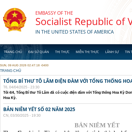
Skip to main content
EMBASSY OF THE
Socialist Republic of
IN THE UNITED STATES OF AMERICA
TRANG CHỦ
ĐẠI SỨ QUÁN
THỊ THỰC
MIỄN THỊ THỰC
LÃNH SỰ
TIN 
SUN, 09 AUG 2026 02:47:18 -0400
YOU ARE HERE
TRANG CHỦ
TỔNG BÍ THƯ TÔ LÂM ĐIỆN ĐÀM VỚI TỔNG THỐNG HOA
T6, 04/04/2025 - 23:30
Tối 4/4, Tổng Bí thư Tô Lâm đã có cuộc điện đàm với Tổng thống Hoa Kỳ Don
Hoa Kỳ.
BẢN NIÊM YẾT SỐ 02 NĂM 2025
CN, 03/30/2025 - 19:30
BẢN NIÊM YẾT