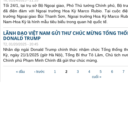
T6, 01/24/2025 - 21:55
Tối 24/1, tại trụ sở Bộ Ngoại giao, Phó Thủ tướng Chính phủ, Bộ t
đã điện đàm với Ngoại trưởng Hoa Kỳ Marco Rubio. Tại cuộc đi
trưởng Ngoại giao Bùi Thanh Sơn, Ngoại trưởng Hoa Kỳ Marco Rubi
Nam-Hoa Kỳ là hình mẫu tiêu biểu trong quan hệ quốc tế.
LÃNH ĐẠO VIỆT NAM GỬI THƯ CHÚC MỪNG TỔNG THỐ
DONALD TRUMP
T2, 01/20/2025 - 20:45
Nhân dịp ngài Donald Trump chính thức nhậm chức Tổng thống t
Kỳ, ngày 21/1/2025 (giờ Hà Nội), Tổng Bí thư Tô Lâm, Chủ tịch 
Chính phủ Phạm Minh Chính đã gửi thư chúc mừng.
Các trang
« đầu
‹ trước
1
2
3
4
5
6
7
cuối »