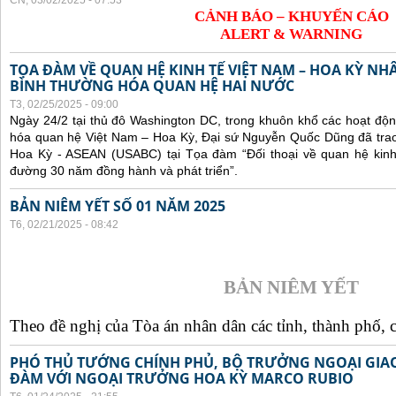
CN, 03/02/2025 - 07:53
CẢNH BÁO – KHUYẾN CÁO
ALERT & WARNING
TỌA ĐÀM VỀ QUAN HỆ KINH TẾ VIỆT NAM – HOA KỲ NH
BÌNH THƯỜNG HÓA QUAN HỆ HAI NƯỚC
T3, 02/25/2025 - 09:00
Ngày 24/2 tại thủ đô Washington DC, trong khuôn khổ các hoạt độ
hóa quan hệ Việt Nam – Hoa Kỳ, Đại sứ Nguyễn Quốc Dũng đã trao 
Hoa Kỳ - ASEAN (USABC) tại Tọa đàm “Đối thoại về quan hệ kinh
đường 30 năm đồng hành và phát triển”.
BẢN NIÊM YẾT SỐ 01 NĂM 2025
T6, 02/21/2025 - 08:42
BẢN NIÊM YẾT
Theo đề nghị của Tòa án nhân dân các tỉnh, thành phố, c
PHÓ THỦ TƯỚNG CHÍNH PHỦ, BỘ TRƯỞNG NGOẠI GIAO
ĐÀM VỚI NGOẠI TRƯỞNG HOA KỲ MARCO RUBIO