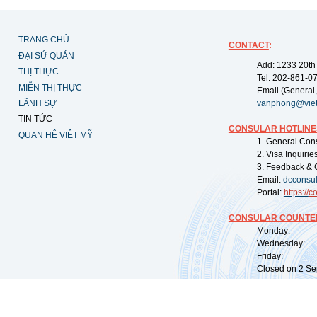
TRANG CHỦ
CONTACT
:
ĐẠI SỨ QUÁN
Add: 1233 20th
THỊ THỰC
Tel: 202-861-0
MIỄN THỊ THỰC
Email (General,
LÃNH SỰ
vanphong@vie
TIN TỨC
CONSULAR HOTLINE
QUAN HỆ VIỆT MỸ
1. General Con
2. Visa Inquiri
3. Feedback & 
Email:
dcconsu
Portal:
https://
co
CONSULAR COUNTER
Monday: 09:
Wednesday: 0
Friday: 09:
Closed on 2 Sep