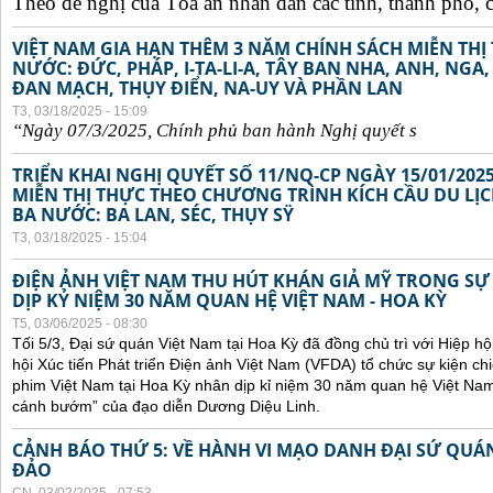
Theo đề nghị của Tòa án nhân dân các tỉnh, thành phố, c
VIỆT NAM GIA HẠN THÊM 3 NĂM CHÍNH SÁCH MIỄN TH
NƯỚC: ĐỨC, PHÁP, I-TA-LI-A, TÂY BAN NHA, ANH, NGA
ĐAN MẠCH, THỤY ĐIỂN, NA-UY VÀ PHẦN LAN
T3, 03/18/2025 - 15:09
“Ngày 07/3/2025,
Chính
ph
ủ
ban
hành Ngh
ị
quy
ế
t s
TRIỂN KHAI NGHỊ QUYẾT SỐ 11/NQ-CP NGÀY 15/01/202
MIỄN THỊ THỰC THEO CHƯƠNG TRÌNH KÍCH CẦU DU LỊ
BA NƯỚC: BA LAN, SÉC, THỤY SŸ
T3, 03/18/2025 - 15:04
ĐIỆN ẢNH VIỆT NAM THU HÚT KHÁN GIẢ MỸ TRONG SỰ
DỊP KỶ NIỆM 30 NĂM QUAN HỆ VIỆT NAM - HOA KỲ
T5, 03/06/2025 - 08:30
Tối 5/3, Đại sứ quán Việt Nam tại Hoa Kỳ đã đồng chủ trì với Hiệp h
hội Xúc tiến Phát triển Điện ảnh Việt Nam (VFDA) tổ chức sự kiện
phim Việt Nam tại Hoa Kỳ nhân dịp kỉ niệm 30 năm quan hệ Việt Na
cánh bướm” của đạo diễn Dương Diệu Linh.
CẢNH BÁO THỨ 5: VỀ HÀNH VI MẠO DANH ĐẠI SỨ QU
ĐẢO