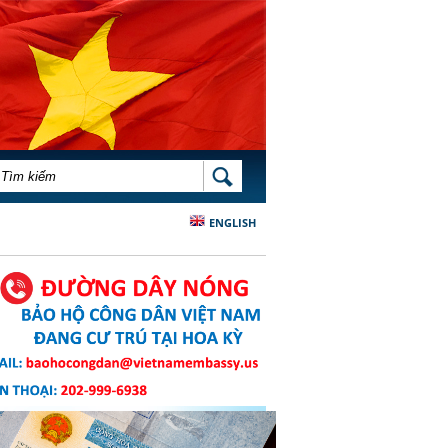
BIỂU MẪU TÌM KIẾM
TÌM KIẾM
ENGLISH