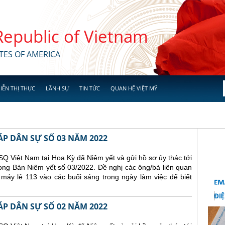
 Republic of Vietnam
TES OF AMERICA
IỄN THỊ THỰC
LÃNH SỰ
TIN TỨC
QUAN HỆ VIỆT MỸ
ÁP DÂN SỰ SỐ 03 NĂM 2022
Q Việt Nam tại Hoa Kỳ đã Niêm yết và gửi hồ sơ ủy thác tới
ong Bản Niêm yết số 03/2022. Đề nghị các ông/bà liên quan
 máy lẻ 113 vào các buổi sáng trong ngày làm việc để biết
ÁP DÂN SỰ SỐ 02 NĂM 2022