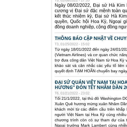
T3, 02/08/2022 - 17:55
Ngày 08/02/2022, Đại sứ Hà Kim N
cương vị Đại sứ đặc mệnh toàn 
kết thúc nhiệm kỳ, Đại sứ Hà Kim
quyền, Quốc hội Hoa Kỳ, Ngoại gi
đồng doanh nghiệp, cộng đồng ngườ
THÔNG BÁO CẬP NHẬT VỀ CHUYẾ
T3, 01/25/2022 - 15:02
Từ ngày 18/01/2022 đến ngày 24/01/20
(Vietnam Airlines) và cơ quan chức nă
trợ đưa công dân Việt Nam từ Hoa Kỳ 
khảo sát và cân nhắc các yếu tố liên
quyết định TẠM HOÃN chuyến bay ngày
ĐẠI SỨ QUÁN VIỆT NAM TẠI H
HƯƠNG” ĐÓN TẾT NHÂM DẦN 2
T6, 01/21/2022 - 23:02
Tối 21/1/2022, tại thủ đô Washington D
Xuân Quê hương mừng xuân Nhâm Dần 20
khách mời từ các điểm cầu trên khắp 
người Việt Nam tại Hoa Kỳ cùng nhiều
chương trình còn có sự tham dự của t
Ngoại trưởng Mark Lambert cùng nhiều