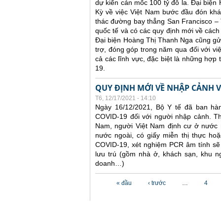
dự kiến cán mốc 100 tỷ đô la. Đại biện
Kỳ về việc Việt Nam bước đầu đón khác
thác đường bay thẳng San Francisco – 
quốc tế và có các quy định mới về cách
Đại biện Hoàng Thị Thanh Nga cũng gửi
trợ, đóng góp trong năm qua đối với vi
cả các lĩnh vực, đặc biệt là những hợp
19.
QUY ĐỊNH MỚI VỀ NHẬP CẢNH V
T6, 12/17/2021 - 14:10
Ngày 16/12/2021, Bộ Y tế đã ban hà
COVID-19 đối với người nhập cảnh. Th
Nam, người Việt Nam định cư ở nước n
nước ngoài, có giấy miễn thị thực hoặc
COVID-19, xét nghiệm PCR âm tính sẽ k
lưu trú (gồm nhà ở, khách sạn, khu n
doanh…)
Các trang
« đầu
‹ trước
…
4