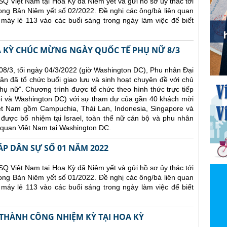
Q Việt Nam tại Hoa Kỳ đã Niêm yết và gửi hồ sơ ủy thác tới
ong Bản Niêm yết số 02/2022. Đề nghị các ông/bà liên quan
 máy lẻ 113 vào các buổi sáng trong ngày làm việc để biết
A KỲ CHÚC MỪNG NGÀY QUỐC TẾ PHỤ NỮ 8/3
8/3, tối ngày 04/3/2022 (giờ Washington DC), Phu nhân Đại
ân đã tổ chức buổi giao lưu và sinh hoạt chuyên đề với chủ
ụ nữ”. Chương trình được tổ chức theo hình thức trực tiếp
ội và Washington DC) với sự tham dự của gần 40 khách mời
iệt Nam gồm Campuchia, Thái Lan, Indonesia, Singapore và
được bổ nhiệm tại Israel, toàn thể nữ cán bộ và phu nhân
 quan Việt Nam tại Washington DC.
ÁP DÂN SỰ SỐ 01 NĂM 2022
Q Việt Nam tại Hoa Kỳ đã Niêm yết và gửi hồ sơ ủy thác tới
ong Bản Niêm yết số 01/2022. Đề nghị các ông/bà liên quan
 máy lẻ 113 vào các buổi sáng trong ngày làm việc để biết
 THÀNH CÔNG NHIỆM KỲ TẠI HOA KỲ