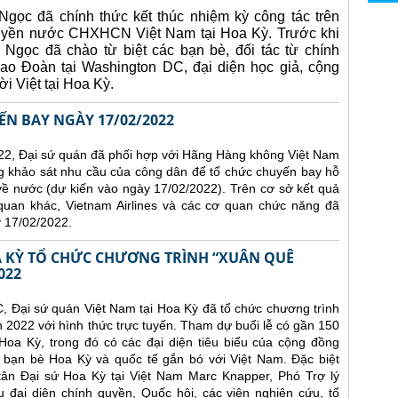
gọc đã chính thức kết thúc nhiệm kỳ công tác trên
quyền nước CHXHCN Việt Nam tại Hoa Kỳ.
Trước khi
 Ngọc đã chào từ biệt các bạn bè, đối tác từ chính
ao Đoàn tại Washington DC, đại diện học giả, cộng
i Việt tại Hoa Kỳ.
N BAY NGÀY 17/02/2022
22, Đại sứ quán đã phối hợp với Hãng Hàng không Việt Nam
ng khảo sát nhu cầu của công dân để tổ chức chuyến bay hỗ
về nước (dự kiến vào ngày 17/02/2022).
Trên cơ sở kết quả
 quan khác, Vietnam Airlines và các cơ quan chức năng đã
 17/02/2022.
OA KỲ TỔ CHỨC CHƯƠNG TRÌNH “XUÂN QUÊ
022
C, Đại sứ quán Việt Nam tại Hoa Kỳ đã tổ chức chương trình
22 với hình thức trực tuyến. Tham dự buổi lễ có gần 150
Hoa Kỳ, trong đó có các đại diện tiêu biểu của cộng đồng
 bạn bè Hoa Kỳ và quốc tế gắn bó với Việt Nam. Đặc biệt
ân Đại sứ Hoa Kỳ tại Việt Nam Marc Knapper, Phó Trợ lý
 đại diện chính quyền, Quốc hội, các viện nghiên cứu, tổ