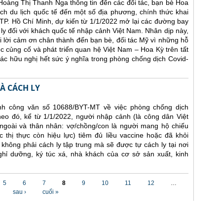
 Hoàng Thị Thanh Nga thông tin đến các đối tác, bạn bè Hoa
h du lịch quốc tế đến một số địa phương, chính thức khai
TP. Hồ Chí Minh, dự kiến từ 1/1/2022 mở lại các đường bay
 ly đối với khách quốc tế nhập cảnh Việt Nam. Nhân dịp này,
 lời cảm ơn chân thành đến bạn bè, đối tác Mỹ vì những hỗ
ệc củng cố và phát triển quan hệ Việt Nam – Hoa Kỳ trên tất
 tác hữu nghị hết sức ý nghĩa trong phòng chống dịch Covid-
À CÁCH LY
nh công văn số 10688/BYT-MT về việc phòng chống dịch
eo đó, kể từ 1/1/2022, người nhập cảnh (là công dân Việt
goài và thân nhân: vợ/chồng/con là người mang hộ chiếu
 thị thực còn hiệu lực) tiêm đủ liều vaccine hoặc đã khỏi
hông phải cách ly tập trung mà sẽ được tự cách ly tại nơi
ghỉ dưỡng, ký túc xá, nhà khách của cơ sở sản xuất, kinh
5
6
7
8
9
10
11
12
…
sau ›
cuối »