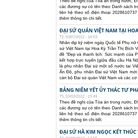
Theo đề nghị của Tòa án trong nước, ĐS
các đương sự có tên theo Danh sách tr
liên hệ theo số điện thoại 2028610737
thêm thông tin chi tiết.
ĐẠI SỨ QUÁN VIỆT NAM TẠI HO
T2, 03/07/2022 - 16:03
Nhân dịp kỷ niệm ngày Quốc tế Phụ nữ 0
sứ Việt Nam tại Hoa Kỳ Trần Thị Bích V
đề “Đẹp và thanh lịch: Sức mạnh của Ph
kết hợp trực tuyến (giữa đầu cầu Hà N
là phu nhân Đại sứ một số nước tại V
Ấn Độ, phu nhân Đại sứ Việt Nam mới 
cán bộ Đại sứ quán Việt Nam và các cơ
BẢNG NIÊM YẾT ỦY THÁC TƯ PH
T5, 03/03/2022 - 15:49
Theo đề nghị của Tòa án trong nước, ĐS
các đương sự có tên theo Danh sách tr
liên hệ theo số điện thoại 2028610737
thêm thông tin chi tiết.
ĐẠI SỨ HÀ KIM NGỌC KẾT THÚC