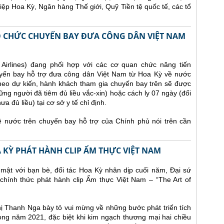
iệp Hoa Kỳ, Ngân hàng Thế giới, Quỹ Tiền tệ quốc tế, các tổ
TỔ CHỨC CHUYẾN BAY ĐƯA CÔNG DÂN VIỆT NAM
irlines) đang phối hợp với các cơ quan chức năng tiến
yến bay hỗ trợ đưa công dân Việt Nam từ Hoa Kỳ về nước
heo dự kiến, hành khách tham gia chuyến bay trên sẽ được
ững người đã tiêm đủ liều vắc-xin) hoặc cách ly 07 ngày (đối
 đủ liều) tại cơ sở y tế chỉ định.
nước trên chuyến bay hỗ trợ của Chính phủ nói trên cần
A KỲ PHÁT HÀNH CLIP ẨM THỰC VIỆT NAM
 mật với bạn bè, đối tác Hoa Kỳ nhân dịp cuối năm, Đại sứ
chính thức phát hành clip Ẩm thực Việt Nam – “The Art of
Thị Thanh Nga bày tỏ vui mừng về những bước phát triển tích
ng năm 2021, đặc biệt khi kim ngạch thương mại hai chiều