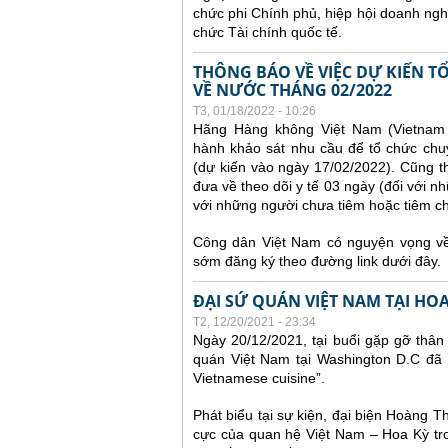
chức phi Chính phủ, hiệp hội doanh ngh
chức Tài chính quốc tế.
THÔNG BÁO VỀ VIỆC DỰ KIẾN 
VỀ NƯỚC THÁNG 02/2022
T3, 01/18/2022 - 10:26
Hãng Hàng không Việt Nam (Vietnam A
hành khảo sát nhu cầu để tổ chức chu
(dự kiến vào ngày 17/02/2022).
Cũng t
đưa về theo dõi y tế 03 ngày (đối với nh
với những người chưa tiêm hoặc tiêm chưa
Công dân Việt Nam có nguyện vọng về 
sớm đăng ký theo đường link dưới đây.
ĐẠI SỨ QUÁN VIỆT NAM TẠI HO
T2, 12/20/2021 - 23:34
Ngày 20/12/2021, tại buổi gặp gỡ thân
quán Việt Nam tại Washington D.C đã 
Vietnamese cuisine”.
Phát biểu tại sự kiện, đại biện Hoàng 
cực của quan hệ Việt Nam – Hoa Kỳ tro