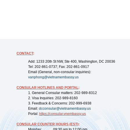
CONTACT
:
Add: 1233 20th St NW, Ste 400, Washington, DC 20036
Tel: 202-861-0737; Fax: 202-861-0917
Email (General, non-consular inquiries):
vanphong@vietnamembassy.us
CONSULAR HOTLINES AND PORTAL
:
1. General Consular matters: 202-989-8312
2. Visa Inquiries: 202-989-8160
3. Feedback & Concerns: 202-999-6938
Email:
dcconsular@vietnamembassy.us
Portal:
https://
consular.vnembassy.us
CONSULAR COUNTER HOURS (EST)
:
Monday: 09:30 am to 12:00 pm