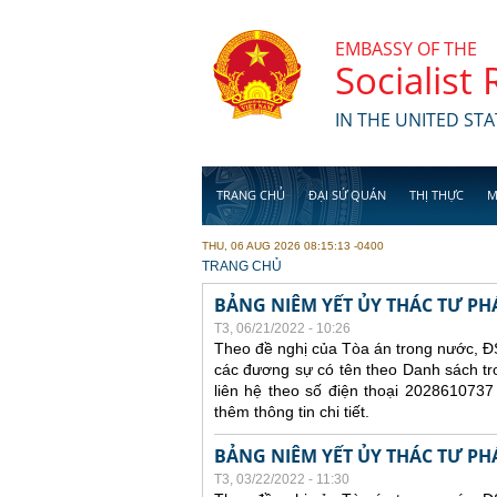
Skip to main content
EMBASSY OF THE
Socialist
IN THE UNITED STA
TRANG CHỦ
ĐẠI SỨ QUÁN
THỊ THỰC
M
THU, 06 AUG 2026 08:15:13 -0400
YOU ARE HERE
TRANG CHỦ
BẢNG NIÊM YẾT ỦY THÁC TƯ PH
T3, 06/21/2022 - 10:26
Theo đề nghị của Tòa án trong nước, ĐS
các đương sự có tên theo Danh sách tr
liên hệ theo số điện thoại 2028610737
thêm thông tin chi tiết.
BẢNG NIÊM YẾT ỦY THÁC TƯ PH
T3, 03/22/2022 - 11:30