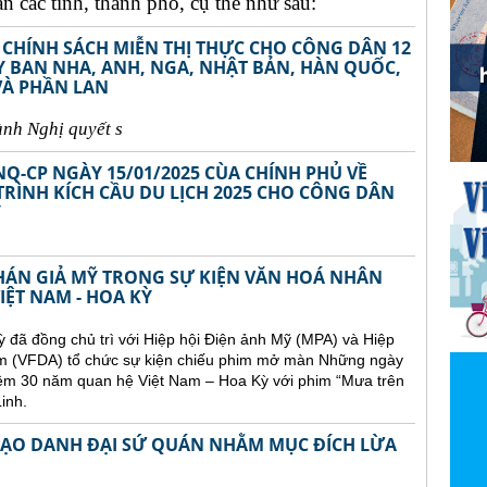
 các tỉnh, thành phố, cụ thể như sau:
 CHÍNH SÁCH MIỄN THỊ THỰC CHO CÔNG DÂN 12
TÂY BAN NHA, ANH, NGA, NHẬT BẢN, HÀN QUỐC,
VÀ PHẦN LAN
ành Ngh
ị
quy
ế
t s
NQ-CP NGÀY 15/01/2025 CÙA CHÍNH PHỦ VỀ
RÌNH KÍCH CẦU DU LỊCH 2025 CHO CÔNG DÂN
Ÿ
KHÁN GIẢ MỸ TRONG SỰ KIỆN VĂN HOÁ NHÂN
IỆT NAM - HOA KỲ
ỳ đã đồng chủ trì với Hiệp hội Điện ảnh Mỹ (MPA) và Hiệp
 Nam (VFDA) tổ chức sự kiện chiếu phim mở màn Những ngày
niệm 30 năm quan hệ Việt Nam – Hoa Kỳ với phim “Mưa trên
inh.
 MẠO DANH ĐẠI SỨ QUÁN NHẰM MỤC ĐÍCH LỪA