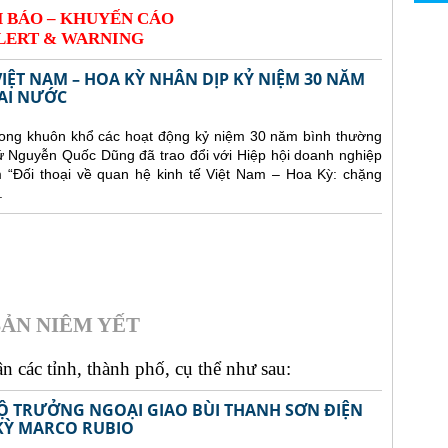
 BÁO – KHUYẾN CÁO
LERT & WARNING
VIỆT NAM – HOA KỲ NHÂN DỊP KỶ NIỆM 30 NĂM
AI NƯỚC
trong khuôn khổ các hoạt động kỷ niệm 30 năm bình thường
ứ Nguyễn Quốc Dũng đã trao đổi với Hiệp hội doanh nghiệp
“Đối thoại về quan hệ kinh tế Việt Nam – Hoa Kỳ: chặng
.
ẢN NIÊM YẾT
 các tỉnh, thành phố, cụ thể như sau:
Ộ TRƯỞNG NGOẠI GIAO BÙI THANH SƠN ĐIỆN
KỲ MARCO RUBIO