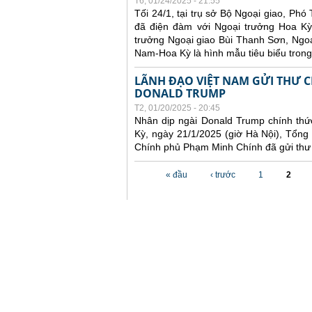
T6, 01/24/2025 - 21:55
Tối 24/1, tại trụ sở Bộ Ngoại giao, Ph
đã điện đàm với Ngoại trưởng Hoa Kỳ
trưởng Ngoại giao Bùi Thanh Sơn, Ngo
Nam-Hoa Kỳ là hình mẫu tiêu biểu trong
LÃNH ĐẠO VIỆT NAM GỬI THƯ 
DONALD TRUMP
T2, 01/20/2025 - 20:45
Nhân dịp ngài Donald Trump chính th
Kỳ, ngày 21/1/2025 (giờ Hà Nội), Tổn
Chính phủ Phạm Minh Chính đã gửi thư
Các trang
« đầu
‹ trước
1
2