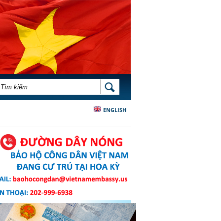
BIỂU MẪU TÌM KIẾM
TÌM KIẾM
ENGLISH