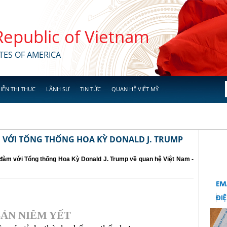
 Republic of Vietnam
TES OF AMERICA
IỄN THỊ THỰC
LÃNH SỰ
TIN TỨC
QUAN HỆ VIỆT MỸ
M VỚI TỔNG THỐNG HOA KỲ DONALD J. TRUMP
n đàm với Tổng thống Hoa Kỳ Donald J. Trump về quan hệ Việt Nam -
ẢN NIÊM YẾT