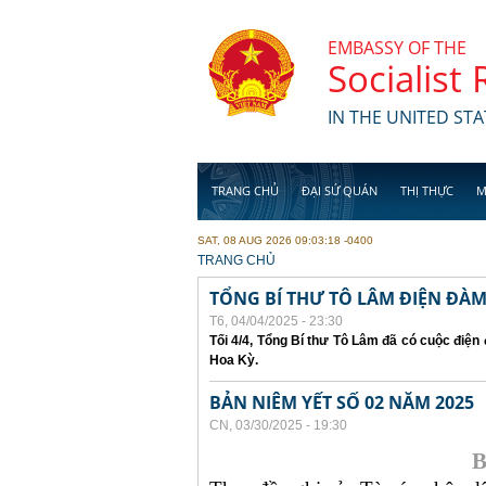
Skip to main content
EMBASSY OF THE
Socialist
IN THE UNITED STA
TRANG CHỦ
ĐẠI SỨ QUÁN
THỊ THỰC
M
SAT, 08 AUG 2026 09:03:18 -0400
YOU ARE HERE
TRANG CHỦ
TỔNG BÍ THƯ TÔ LÂM ĐIỆN ĐÀ
T6, 04/04/2025 - 23:30
Tối 4/4, Tổng Bí thư Tô Lâm đã có cuộc điệ
Hoa Kỳ.
BẢN NIÊM YẾT SỐ 02 NĂM 2025
CN, 03/30/2025 - 19:30
B