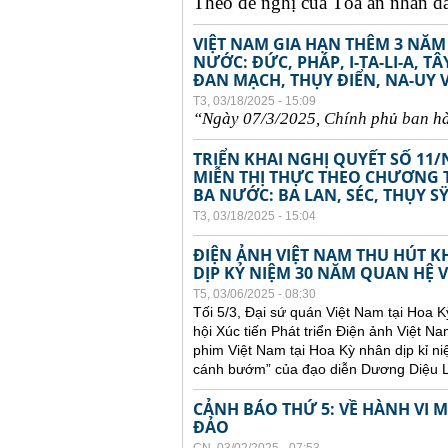
Theo đề nghị của Tòa án nhân dân
VIỆT NAM GIA HẠN THÊM 3 NĂM
NƯỚC: ĐỨC, PHÁP, I-TA-LI-A, 
ĐAN MẠCH, THỤY ĐIỂN, NA-UY 
T3, 03/18/2025 - 15:09
“Ngày 07/3/2025,
Chính
ph
ủ
ban
h
TRIỂN KHAI NGHỊ QUYẾT SỐ 11/
MIỄN THỊ THỰC THEO CHƯƠNG T
BA NƯỚC: BA LAN, SÉC, THỤY S
T3, 03/18/2025 - 15:04
ĐIỆN ẢNH VIỆT NAM THU HÚT 
DỊP KỶ NIỆM 30 NĂM QUAN HỆ V
T5, 03/06/2025 - 08:30
Tối 5/3, Đại sứ quán Việt Nam tại Hoa K
hội Xúc tiến Phát triển Điện ảnh Việt
phim Việt Nam tại Hoa Kỳ nhân dịp kỉ 
cánh bướm” của đạo diễn Dương Diệu L
CẢNH BÁO THỨ 5: VỀ HÀNH VI
ĐẢO