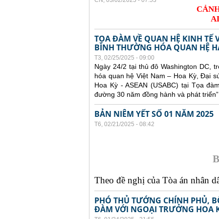
CN, 03/02/2025 - 07:53
CẢNH
A
TỌA ĐÀM VỀ QUAN HỆ KINH TẾ 
BÌNH THƯỜNG HÓA QUAN HỆ H
T3, 02/25/2025 - 09:00
Ngày 24/2 tại thủ đô Washington DC, 
hóa quan hệ Việt Nam – Hoa Kỳ, Đại s
Hoa Kỳ - ASEAN (USABC) tại Tọa đàm 
đường 30 năm đồng hành và phát triển”
BẢN NIÊM YẾT SỐ 01 NĂM 2025
T6, 02/21/2025 - 08:42
B
Theo đề nghị của Tòa án nhân dân
PHÓ THỦ TƯỚNG CHÍNH PHỦ, B
ĐÀM VỚI NGOẠI TRƯỞNG HOA 