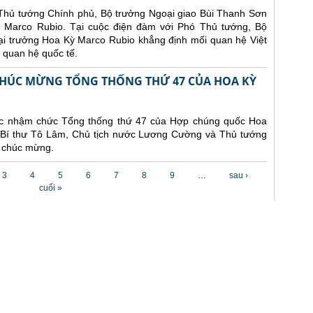
ó Thủ tướng Chính phủ, Bộ trưởng Ngoại giao Bùi Thanh Sơn
 Marco Rubio. Tại cuộc điện đàm với Phó Thủ tướng, Bộ
ại trưởng Hoa Kỳ Marco Rubio khẳng định mối quan hệ Việt
 quan hệ quốc tế.
CHÚC MỪNG TỔNG THỐNG THỨ 47 CỦA HOA KỲ
ức nhậm chức Tổng thống thứ 47 của Hợp chúng quốc Hoa
g Bí thư Tô Lâm, Chủ tịch nước Lương Cường và Thủ tướng
 chúc mừng.
3
4
5
6
7
8
9
…
sau ›
cuối »