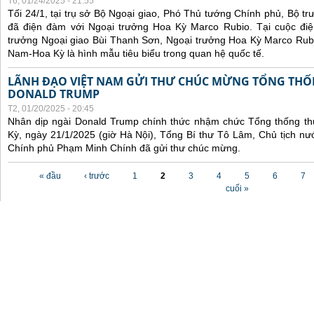
T6, 01/24/2025 - 21:55
Tối 24/1, tại trụ sở Bộ Ngoại giao, Phó Thủ tướng Chính phủ, Bộ t
đã điện đàm với Ngoại trưởng Hoa Kỳ Marco Rubio. Tại cuộc đi
trưởng Ngoại giao Bùi Thanh Sơn, Ngoại trưởng Hoa Kỳ Marco Rubi
Nam-Hoa Kỳ là hình mẫu tiêu biểu trong quan hệ quốc tế.
LÃNH ĐẠO VIỆT NAM GỬI THƯ CHÚC MỪNG TỔNG THỐ
DONALD TRUMP
T2, 01/20/2025 - 20:45
Nhân dịp ngài Donald Trump chính thức nhậm chức Tổng thống t
Kỳ, ngày 21/1/2025 (giờ Hà Nội), Tổng Bí thư Tô Lâm, Chủ tịch 
Chính phủ Phạm Minh Chính đã gửi thư chúc mừng.
Các trang
« đầu
‹ trước
1
2
3
4
5
6
7
cuối »