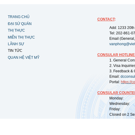
TRANG CHỦ
CONTACT
:
ĐẠI SỨ QUÁN
Add: 1233 20th
THỊ THỰC
Tel: 202-861-0
MIỄN THỊ THỰC
Email (General,
LÃNH SỰ
vanphong@vie
TIN TỨC
CONSULAR HOTLINE
QUAN HỆ VIỆT MỸ
1. General Con
2. Visa Inquiri
3. Feedback & 
Email:
dcconsu
Portal:
https://
co
CONSULAR COUNTER
Monday: 09:
Wednesday: 0
Friday: 09:
Closed on 2 Sep