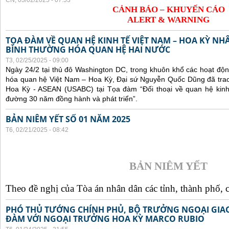
CN, 03/02/2025 - 07:53
CẢNH BÁO – KHUYẾN CÁO
ALERT & WARNING
TỌA ĐÀM VỀ QUAN HỆ KINH TẾ VIỆT NAM – HOA KỲ NH
BÌNH THƯỜNG HÓA QUAN HỆ HAI NƯỚC
T3, 02/25/2025 - 09:00
Ngày 24/2 tại thủ đô Washington DC, trong khuôn khổ các hoạt độ
hóa quan hệ Việt Nam – Hoa Kỳ, Đại sứ Nguyễn Quốc Dũng đã trao 
Hoa Kỳ - ASEAN (USABC) tại Tọa đàm “Đối thoại về quan hệ kinh
đường 30 năm đồng hành và phát triển”.
BẢN NIÊM YẾT SỐ 01 NĂM 2025
T6, 02/21/2025 - 08:42
BẢN NIÊM YẾT
Theo đề nghị của Tòa án nhân dân các tỉnh, thành phố, c
PHÓ THỦ TƯỚNG CHÍNH PHỦ, BỘ TRƯỞNG NGOẠI GIAO
ĐÀM VỚI NGOẠI TRƯỞNG HOA KỲ MARCO RUBIO