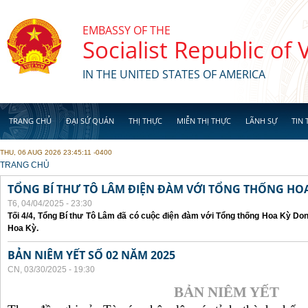
Skip to main content
EMBASSY OF THE
Socialist Republic of
IN THE UNITED STATES OF AMERICA
TRANG CHỦ
ĐẠI SỨ QUÁN
THỊ THỰC
MIỄN THỊ THỰC
LÃNH SỰ
TIN 
THU, 06 AUG 2026 23:45:11 -0400
YOU ARE HERE
TRANG CHỦ
TỔNG BÍ THƯ TÔ LÂM ĐIỆN ĐÀM VỚI TỔNG THỐNG HOA
T6, 04/04/2025 - 23:30
Tối 4/4, Tổng Bí thư Tô Lâm đã có cuộc điện đàm với Tổng thống Hoa Kỳ Don
Hoa Kỳ.
BẢN NIÊM YẾT SỐ 02 NĂM 2025
CN, 03/30/2025 - 19:30
BẢN NIÊM YẾT