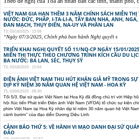
Theo đề nghị của Tòa án nhân dân các tỉnh, thành phố, c
VIỆT NAM GIA HẠN THÊM 3 NĂM CHÍNH SÁCH MIỄN TH
NƯỚC: ĐỨC, PHÁP, I-TA-LI-A, TÂY BAN NHA, ANH, NGA
ĐAN MẠCH, THỤY ĐIỂN, NA-UY VÀ PHẦN LAN
T3, 03/18/2025 - 15:09
“Ngày 07/3/2025,
Chính
ph
ủ
ban
hành Ngh
ị
quy
ế
t s
TRIỂN KHAI NGHỊ QUYẾT SỐ 11/NQ-CP NGÀY 15/01/202
MIỄN THỊ THỰC THEO CHƯƠNG TRÌNH KÍCH CẦU DU LỊ
BA NƯỚC: BA LAN, SÉC, THỤY SŸ
T3, 03/18/2025 - 15:04
ĐIỆN ẢNH VIỆT NAM THU HÚT KHÁN GIẢ MỸ TRONG SỰ
DỊP KỶ NIỆM 30 NĂM QUAN HỆ VIỆT NAM - HOA KỲ
T5, 03/06/2025 - 08:30
Tối 5/3, Đại sứ quán Việt Nam tại Hoa Kỳ đã đồng chủ trì với Hiệp h
hội Xúc tiến Phát triển Điện ảnh Việt Nam (VFDA) tổ chức sự kiện
phim Việt Nam tại Hoa Kỳ nhân dịp kỉ niệm 30 năm quan hệ Việt Na
cánh bướm” của đạo diễn Dương Diệu Linh.
CẢNH BÁO THỨ 5: VỀ HÀNH VI MẠO DANH ĐẠI SỨ QU
ĐẢO