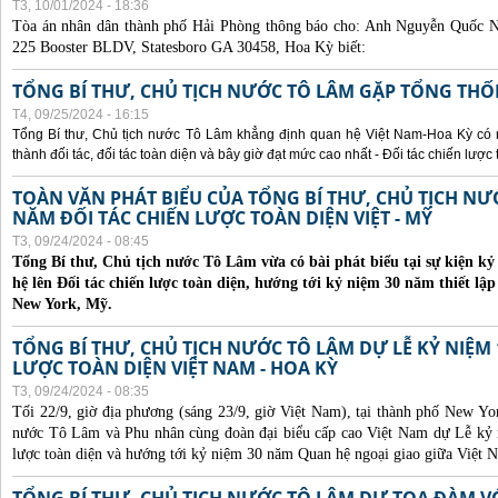
T3, 10/01/2024 - 18:36
Tòa án nhân dân thành phố Hải Phòng thông báo cho:
Anh Nguyễn Quốc Ng
225 Booster BLDV, Statesboro GA 30458, Hoa Kỳ biết:
TỔNG BÍ THƯ, CHỦ TỊCH NƯỚC TÔ LÂM GẶP TỔNG THỐ
T4, 09/25/2024 - 16:15
Tổng Bí thư, Chủ tịch nước Tô Lâm khẳng định quan hệ Việt Nam-Hoa Kỳ có nhi
thành đối tác, đối tác toàn diện và bây giờ đạt mức cao nhất - Đối tác chiến lược 
TOÀN VĂN PHÁT BIỂU CỦA TỔNG BÍ THƯ, CHỦ TỊCH N
NĂM ĐỐI TÁC CHIẾN LƯỢC TOÀN DIỆN VIỆT - MỸ
T3, 09/24/2024 - 08:45
Tổng Bí thư, Chủ tịch nước Tô Lâm vừa có bài phát biểu tại sự kiện 
hệ lên Đối tác chiến lược toàn diện, hướng tới kỷ niệm 30 năm thiết lập
New York, Mỹ.
TỔNG BÍ THƯ, CHỦ TỊCH NƯỚC TÔ LÂM DỰ LỄ KỶ NIỆM 
LƯỢC TOÀN DIỆN VIỆT NAM - HOA KỲ
T3, 09/24/2024 - 08:35
Tối 22/9, giờ địa phương (sáng 23/9, giờ Việt Nam), tại thành phố New Yo
nước Tô Lâm và Phu nhân cùng đoàn đại biểu cấp cao Việt Nam dự Lễ kỷ 
lược toàn diện và hướng tới kỷ niệm 30 năm Quan hệ ngoại giao giữa Việt