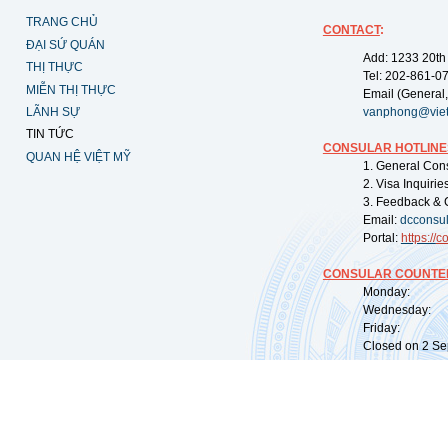
TRANG CHỦ
CONTACT
:
ĐẠI SỨ QUÁN
Add: 1233 20th
THỊ THỰC
Tel: 202-861-0
MIỄN THỊ THỰC
Email (General,
LÃNH SỰ
vanphong@vie
TIN TỨC
CONSULAR HOTLINE
QUAN HỆ VIỆT MỸ
1. General Con
2. Visa Inquiri
3. Feedback & 
Email:
dcconsu
Portal:
https://
co
CONSULAR COUNTER
Monday: 09:
Wednesday: 0
Friday: 09:
Closed on 2 Sep