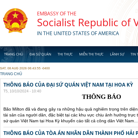
Skip to main content
EMBASSY OF THE
Socialist Republic of
IN THE UNITED STATES OF AMERICA
TRANG CHỦ
ĐẠI SỨ QUÁN
THỊ THỰC
MIỄN THỊ THỰC
LÃNH SỰ
TIN 
SAT, 08 AUG 2026 06:43:55 -0400
YOU ARE HERE
TRANG CHỦ
THÔNG BÁO CỦA ĐẠI SỨ QUÁN VIỆT NAM TẠI HOA KỲ
T5, 10/10/2024 - 10:40
THÔNG BÁO
Bão Milton đã và đang gây ra những hậu quả nghiêm trọng trên diện
tài sản của người dân, đặc biệt tại các khu vực chịu ảnh hưởng trực 
sứ quán Việt Nam tại Hoa Kỳ khuyến cáo tất cả công dân Việt Nam...
THÔNG BÁO CỦA TÒA ÁN NHÂN DÂN THÀNH PHỐ HẢI