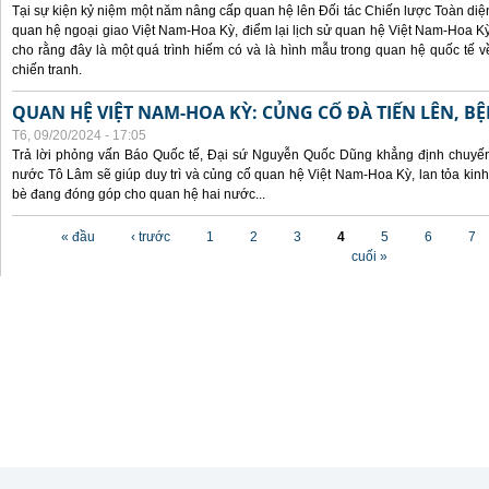
Tại sự kiện kỷ niệm một năm nâng cấp quan hệ lên Đối tác Chiến lược Toàn diện
quan hệ ngoại giao Việt Nam-Hoa Kỳ, điểm lại lịch sử quan hệ Việt Nam-Hoa Kỳ
cho rằng đây là một quá trình hiếm có và là hình mẫu trong quan hệ quốc tế
chiến tranh.
QUAN HỆ VIỆT NAM-HOA KỲ: CỦNG CỐ ĐÀ TIẾN LÊN, B
T6, 09/20/2024 - 17:05
Trả lời phỏng vấn Báo Quốc tế, Đại sứ Nguyễn Quốc Dũng khẳng định chuyến 
nước Tô Lâm sẽ giúp duy trì và củng cố quan hệ Việt Nam-Hoa Kỳ, lan tỏa kinh
bè đang đóng góp cho quan hệ hai nước...
Các trang
« đầu
‹ trước
1
2
3
4
5
6
7
cuối »