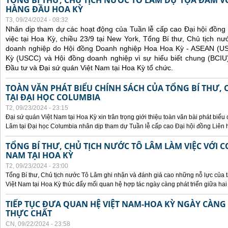
TỔNG BÍ THƯ, CHỦ TỊCH NƯỚC TÔ LÂM DỰ TỌA ĐÀM V
HÀNG ĐẦU HOA KỲ
T3, 09/24/2024 - 08:32
Nhân dịp tham dự các hoạt động của Tuần lễ cấp cao Đại hội đồng
việc tại Hoa Kỳ, chiều 23/9 tại New York, Tổng Bí thư, Chủ tịch 
doanh nghiệp do Hội đồng Doanh nghiệp Hoa Hoa Kỳ - ASEAN (
Kỳ (USCC) và Hội đồng doanh nghiệp vì sự hiểu biết chung (BCIU
Đầu tư và Đại sứ quán Việt Nam tại Hoa Kỳ tổ chức.
TOÀN VĂN PHÁT BIỂU CHÍNH SÁCH CỦA TỔNG BÍ THƯ, 
TẠI ĐẠI HỌC COLUMBIA
T2, 09/23/2024 - 23:15
Đại sứ quán Việt Nam tại Hoa Kỳ xin trân trọng giới thiệu toàn văn bài phát biểu
Lâm tại Đại học Columbia nhân dịp tham dự Tuần lễ cấp cao Đại hội đồng Liên
TỔNG BÍ THƯ, CHỦ TỊCH NƯỚC TÔ LÂM LÀM VIỆC VỚI C
NAM TẠI HOA KỲ
T2, 09/23/2024 - 23:00
Tổng Bí thư, Chủ tịch nước Tô Lâm ghi nhận và đánh giá cao những nỗ lực của t
Việt Nam tại Hoa Kỳ thúc đẩy mối quan hệ hợp tác ngày càng phát triển giữa hai
TIẾP TỤC ĐƯA QUAN HỆ VIỆT NAM-HOA KỲ NGÀY CÀNG 
THỰC CHẤT
CN, 09/22/2024 - 23:58