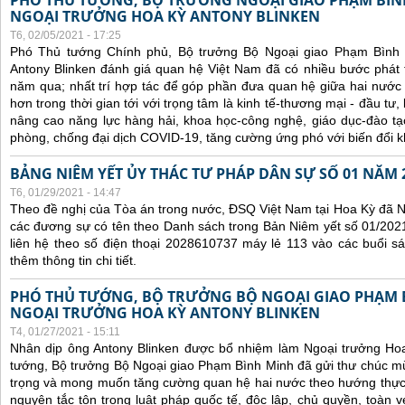
PHÓ THỦ TƯỚNG, BỘ TRƯỞNG NGOẠI GIAO PHẠM BÌN
NGOẠI TRƯỞNG HOA KỲ ANTONY BLINKEN
T6, 02/05/2021 - 17:25
Phó Thủ tướng Chính phủ, Bộ trưởng Bộ Ngoại giao Phạm Bình
Antony Blinken đánh giá quan hệ Việt Nam đã có nhiều bước phát tr
năm qua; nhất trí hợp tác để góp phần đưa quan hệ giữa hai nước p
hơn trong thời gian tới với trọng tâm là kinh tế-thương mại - đầu tư
nâng cao năng lực hàng hải, khoa học-công nghệ, giáo dục-đào t
phòng, chống đại dịch COVID-19, tăng cường ứng phó với biến đổi k
BẢNG NIÊM YẾT ỦY THÁC TƯ PHÁP DÂN SỰ SỐ 01 NĂM 
T6, 01/29/2021 - 14:47
Theo đề nghị của Tòa án trong nước, ĐSQ Việt Nam tại Hoa Kỳ đã Ni
các đương sự có tên theo Danh sách trong Bản Niêm yết số 01/2021
liên hệ theo số điện thoại 2028610737 máy lẻ 113 vào các buổi sá
thêm thông tin chi tiết.
PHÓ THỦ TƯỚNG, BỘ TRƯỞNG BỘ NGOẠI GIAO PHẠM
NGOẠI TRƯỞNG HOA KỲ ANTONY BLINKEN
T4, 01/27/2021 - 15:11
Nhân dịp ông Antony Blinken được bổ nhiệm làm Ngoại trưởng Ho
tướng, Bộ trưởng Bộ Ngoại giao Phạm Bình Minh đã gửi thư chúc m
trọng và mong muốn tăng cường quan hệ hai nước theo hướng thực ch
nguyên tắc tôn trọng luật pháp quốc tế, độc lập, chủ quyền, toàn vẹ