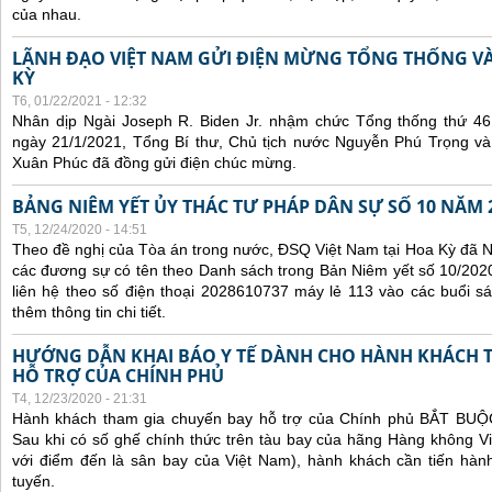
của nhau.
LÃNH ĐẠO VIỆT NAM GỬI ĐIỆN MỪNG TỔNG THỐNG V
KỲ
T6, 01/22/2021 - 12:32
Nhân dịp Ngài Joseph R. Biden Jr. nhậm chức Tổng thống thứ 4
ngày 21/1/2021, Tổng Bí thư, Chủ tịch nước Nguyễn Phú Trọng v
Xuân Phúc đã đồng gửi điện chúc mừng.
BẢNG NIÊM YẾT ỦY THÁC TƯ PHÁP DÂN SỰ SỐ 10 NĂM 
T5, 12/24/2020 - 14:51
Theo đề nghị của Tòa án trong nước, ĐSQ Việt Nam tại Hoa Kỳ đã Ni
các đương sự có tên theo Danh sách trong Bản Niêm yết số 10/2020
liên hệ theo số điện thoại 2028610737 máy lẻ 113 vào các buổi sá
thêm thông tin chi tiết.
HƯỚNG DẪN KHAI BÁO Y TẾ DÀNH CHO HÀNH KHÁCH 
HỖ TRỢ CỦA CHÍNH PHỦ
T4, 12/23/2020 - 21:31
Hành khách tham gia chuyến bay hỗ trợ của Chính phủ BẮT BUỘC 
Sau khi có số ghế chính thức trên tàu bay của hãng Hàng không Vi
với điểm đến là sân bay của Việt Nam), hành khách cần tiến hành
tuyến.