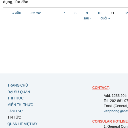
dụng, lừa đảo.
Các trang
« đầu
‹ trước
…
7
8
9
10
11
12
sau ›
cuối »
TRANG CHỦ
CONTACT
:
ĐẠI SỨ QUÁN
Add: 1233 20th
THỊ THỰC
Tel: 202-861-0
MIỄN THỊ THỰC
Email (General,
LÃNH SỰ
vanphong@vie
TIN TỨC
CONSULAR HOTLINE
QUAN HỆ VIỆT MỸ
1. General Con