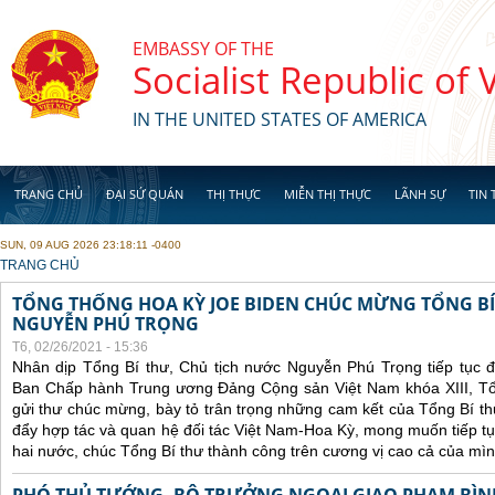
Skip to main content
EMBASSY OF THE
Socialist Republic of
IN THE UNITED STATES OF AMERICA
TRANG CHỦ
ĐẠI SỨ QUÁN
THỊ THỰC
MIỄN THỊ THỰC
LÃNH SỰ
TIN 
SUN, 09 AUG 2026 23:18:11 -0400
YOU ARE HERE
TRANG CHỦ
TỔNG THỐNG HOA KỲ JOE BIDEN CHÚC MỪNG TỔNG BÍ
NGUYỄN PHÚ TRỌNG
T6, 02/26/2021 - 15:36
Nhân dịp Tổng Bí thư, Chủ tịch nước Nguyễn Phú Trọng tiếp tục 
Ban Chấp hành Trung ương Đảng Cộng sản Việt Nam khóa XIII, Tổ
gửi thư chúc mừng, bày tỏ trân trọng những cam kết của Tổng Bí t
đẩy hợp tác và quan hệ đối tác Việt Nam-Hoa Kỳ, mong muốn tiếp t
hai nước, chúc Tổng Bí thư thành công trên cương vị cao cả của mìn