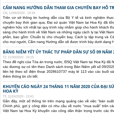
CẨM NANG HƯỚNG DẪN THAM GIA CHUYẾN BAY HỖ T
CN, 12/06/2020 - 19:34
Trên cơ sở thông tin hướng dẫn của Bộ Y tế và kinh nghiệm thực 
chuyến bay thời gian qua, Đại sứ quán Việt Nam tại Hoa Kỳ đã tổng
nghiệm hữu ích nhất tại quy trình này nhằm giúp cho hành khách th
sàng cho hành trình về Việt Nam và những ngày cách ly tại Việt Nam
phần, bao gồm: Chuẩn bị cho chuyến bay, Cách ly tập trung và Cá
cho mọi người, Cẩm nang Hướng dẫn sẽ được trình bày dưới dạng H
BẢNG NIÊM YẾT ỦY THÁC TƯ PHÁP DÂN SỰ SỐ 09 NĂM 
T2, 11/30/2020 - 10:15
Theo đề nghị của Tòa án trong nước, ĐSQ Việt Nam tại Hoa Kỳ đã Ni
các đương sự có tên theo Danh sách trong Bản Niêm yết số 09/2020
liên hệ theo số điện thoại 2028610737 máy lẻ 113 vào các buổi sá
thêm thông tin chi tiết.
KHUYẾN CÁO NGÀY 24 THÁNG 11 NĂM 2020 CỦA ĐẠI SỨ
HOA KỲ
T3, 11/24/2020 - 13:41
Gần đây, một số thông tin trên mạng quảng cáo về việc “bán suất
Chính phủ, gợi ý công dân có nhu cầu về nước “mua suất” trên cá
Việt Nam tại Hoa Kỳ khuyến cáo công dân thận trọng trước các thôn