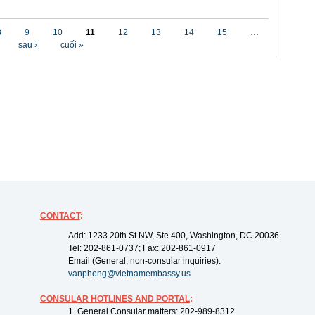
8
9
10
11
12
13
14
15
…
sau ›
cuối »
CONTACT
:
Add: 1233 20th St NW, Ste 400, Washington, DC 20036
Tel: 202-861-0737; Fax: 202-861-0917
Email (General, non-consular inquiries):
vanphong@vietnamembassy.us
CONSULAR HOTLINES AND PORTAL
:
1. General Consular matters: 202-989-8312