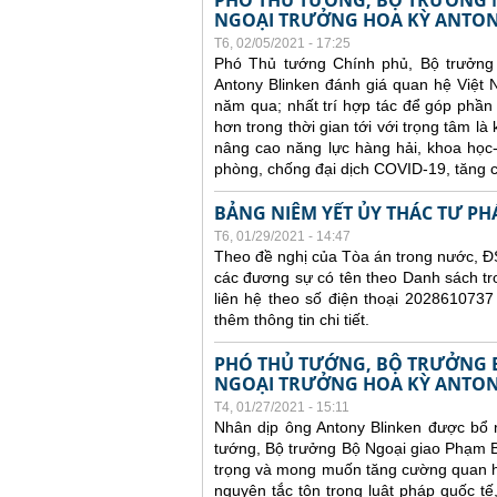
PHÓ THỦ TƯỚNG, BỘ TRƯỞNG N
NGOẠI TRƯỞNG HOA KỲ ANTON
T6, 02/05/2021 - 17:25
Phó Thủ tướng Chính phủ, Bộ trưởng
Antony Blinken đánh giá quan hệ Việt N
năm qua; nhất trí hợp tác để góp phần 
hơn trong thời gian tới với trọng tâm là
nâng cao năng lực hàng hải, khoa học
phòng, chống đại dịch COVID-19, tăng c
BẢNG NIÊM YẾT ỦY THÁC TƯ PH
T6, 01/29/2021 - 14:47
Theo đề nghị của Tòa án trong nước, ĐS
các đương sự có tên theo Danh sách tr
liên hệ theo số điện thoại 2028610737
thêm thông tin chi tiết.
PHÓ THỦ TƯỚNG, BỘ TRƯỞNG 
NGOẠI TRƯỞNG HOA KỲ ANTON
T4, 01/27/2021 - 15:11
Nhân dịp ông Antony Blinken được bổ 
tướng, Bộ trưởng Bộ Ngoại giao Phạm B
trọng và mong muốn tăng cường quan hệ 
nguyên tắc tôn trọng luật pháp quốc tế,