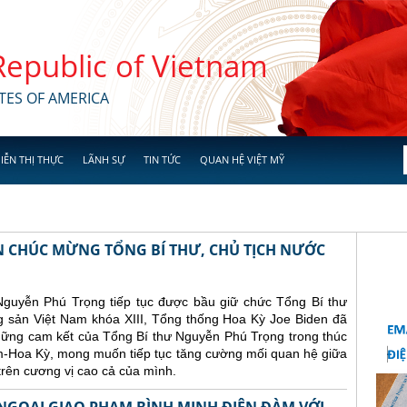
 Republic of Vietnam
TES OF AMERICA
IỄN THỊ THỰC
LÃNH SỰ
TIN TỨC
QUAN HỆ VIỆT MỸ
N CHÚC MỪNG TỔNG BÍ THƯ, CHỦ TỊCH NƯỚC
Nguyễn Phú Trọng tiếp tục được bầu giữ chức Tổng Bí thư
sản Việt Nam khóa XIII, Tổng thống Hoa Kỳ Joe Biden đã
những cam kết của Tổng Bí thư Nguyễn Phú Trọng trong thúc
am-Hoa Kỳ, mong muốn tiếp tục tăng cường mối quan hệ giữa
trên cương vị cao cả của mình.