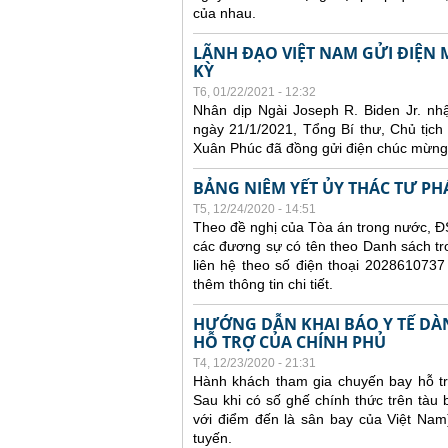
của nhau.
LÃNH ĐẠO VIỆT NAM GỬI ĐIỆ
KỲ
T6, 01/22/2021 - 12:32
Nhân dịp Ngài Joseph R. Biden Jr. n
ngày 21/1/2021, Tổng Bí thư, Chủ tị
Xuân Phúc đã đồng gửi điện chúc mừng
BẢNG NIÊM YẾT ỦY THÁC TƯ PH
T5, 12/24/2020 - 14:51
Theo đề nghị của Tòa án trong nước, ĐS
các đương sự có tên theo Danh sách tr
liên hệ theo số điện thoại 2028610737
thêm thông tin chi tiết.
HƯỚNG DẪN KHAI BÁO Y TẾ DÀ
HỖ TRỢ CỦA CHÍNH PHỦ
T4, 12/23/2020 - 21:31
Hành khách tham gia chuyến bay hỗ tr
Sau khi có số ghế chính thức trên tàu
với điểm đến là sân bay của Việt Nam
tuyến.