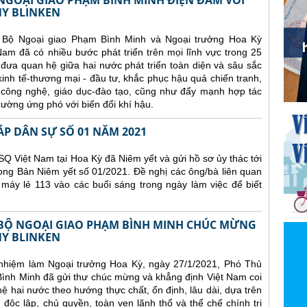
GOẠI GIAO PHẠM BÌNH MINH ĐIỆN ĐÀM VỚI
Y BLINKEN
 Bộ Ngoại giao Phạm Bình Minh và Ngoại trưởng Hoa Kỳ
am đã có nhiều bước phát triển trên mọi lĩnh vực trong 25
đưa quan hệ giữa hai nước phát triển toàn diện và sâu sắc
 kinh tế-thương mại - đầu tư, khắc phục hậu quả chiến tranh,
-công nghệ, giáo dục-đào tạo, cũng như đẩy mạnh hợp tác
ường ứng phó với biến đổi khí hậu.
ÁP DÂN SỰ SỐ 01 NĂM 2021
Q Việt Nam tại Hoa Kỳ đã Niêm yết và gửi hồ sơ ủy thác tới
ong Bản Niêm yết số 01/2021. Đề nghị các ông/bà liên quan
 máy lẻ 113 vào các buổi sáng trong ngày làm việc để biết
BỘ NGOẠI GIAO PHẠM BÌNH MINH CHÚC MỪNG
Y BLINKEN
nhiệm làm Ngoại trưởng Hoa Kỳ, ngày 27/1/2021, Phó Thủ
ình Minh đã gửi thư chúc mừng và khẳng định Việt Nam coi
hai nước theo hướng thực chất, ổn định, lâu dài, dựa trên
 độc lập, chủ quyền, toàn vẹn lãnh thổ và thể chế chính trị