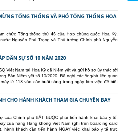
N MỪNG TỔNG THỐNG VÀ PHÓ TỔNG THỐNG HOA
hậm chức Tổng thống thứ 46 của Hợp chúng quốc Hoa Kỳ,
ch nước Nguyễn Phú Trọng và Thủ tướng Chính phủ Nguyễn
.
ÁP DÂN SỰ SỐ 10 NĂM 2020
Q Việt Nam tại Hoa Kỳ đã Niêm yết và gửi hồ sơ ủy thác tới
ong Bản Niêm yết số 10/2020. Đề nghị các ông/bà liên quan
 máy lẻ 113 vào các buổi sáng trong ngày làm việc để biết
NH CHO HÀNH KHÁCH THAM GIA CHUYẾN BAY
ợ của Chính phủ BẮT BUỘC phải tiến hành khai báo y tế.
 bay của hãng Hàng không Việt Nam (ghi trên boarding card
), hành khách cần tiến hành NGAY việc khai báo y tế trực