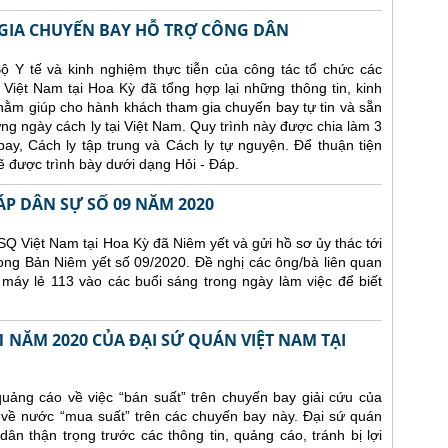
IA CHUYẾN BAY HỖ TRỢ CÔNG DÂN
ộ Y tế và kinh nghiệm thực tiễn của công tác tổ chức các
Việt Nam tại Hoa Kỳ đã tổng hợp lại những thông tin, kinh
nhằm giúp cho hành khách tham gia chuyến bay tự tin và sẵn
ng ngày cách ly tại Việt Nam. Quy trình này được chia làm 3
y, Cách ly tập trung và Cách ly tự nguyện. Để thuận tiện
 được trình bày dưới dạng Hỏi - Đáp.
ÁP DÂN SỰ SỐ 09 NĂM 2020
Q Việt Nam tại Hoa Kỳ đã Niêm yết và gửi hồ sơ ủy thác tới
ong Bản Niêm yết số 09/2020. Đề nghị các ông/bà liên quan
 máy lẻ 113 vào các buổi sáng trong ngày làm việc để biết
 NĂM 2020 CỦA ĐẠI SỨ QUÁN VIỆT NAM TẠI
uảng cáo về việc “bán suất” trên chuyến bay giải cứu của
 về nước “mua suất” trên các chuyến bay này. Đại sứ quán
n thận trọng trước các thông tin, quảng cáo, tránh bị lợi