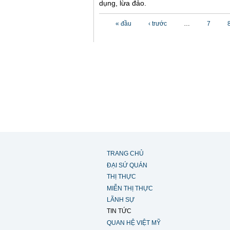
dụng, lừa đảo.
Các trang
« đầu
‹ trước
…
7
TRANG CHỦ
ĐẠI SỨ QUÁN
THỊ THỰC
MIỄN THỊ THỰC
LÃNH SỰ
TIN TỨC
QUAN HỆ VIỆT MỸ