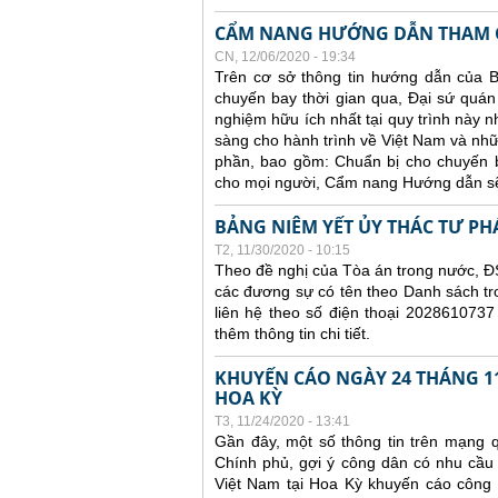
CẨM NANG HƯỚNG DẪN THAM G
CN, 12/06/2020 - 19:34
Trên cơ sở thông tin hướng dẫn của B
chuyến bay thời gian qua, Đại sứ quán 
nghiệm hữu ích nhất tại quy trình này 
sàng cho hành trình về Việt Nam và nhữ
phần, bao gồm: Chuẩn bị cho chuyến ba
cho mọi người, Cẩm nang Hướng dẫn sẽ
BẢNG NIÊM YẾT ỦY THÁC TƯ PH
T2, 11/30/2020 - 10:15
Theo đề nghị của Tòa án trong nước, ĐS
các đương sự có tên theo Danh sách tr
liên hệ theo số điện thoại 2028610737
thêm thông tin chi tiết.
KHUYẾN CÁO NGÀY 24 THÁNG 11
HOA KỲ
T3, 11/24/2020 - 13:41
Gần đây, một số thông tin trên mạng q
Chính phủ, gợi ý công dân có nhu cầu
Việt Nam tại Hoa Kỳ khuyến cáo công dâ