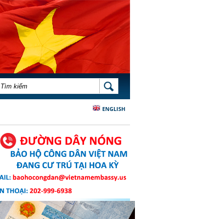
BIỂU MẪU TÌM KIẾM
TÌM KIẾM
ENGLISH