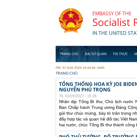
Skip to main content
EMBASSY OF THE
Socialist
IN THE UNITED STA
TRANG CHỦ
ĐẠI SỨ QUÁN
THỊ THỰC
M
FRI, 07 AUG 2026 15:43:49 -0400
YOU ARE HERE
TRANG CHỦ
TỔNG THỐNG HOA KỲ JOE BIDE
NGUYỄN PHÚ TRỌNG
T6, 02/26/2021 - 15:36
Nhân dịp Tổng Bí thư, Chủ tịch nước 
Ban Chấp hành Trung ương Đảng Cộng 
gửi thư chúc mừng, bày tỏ trân trọng 
đẩy hợp tác và quan hệ đối tác Việt N
hai nước, chúc Tổng Bí thư thành công 