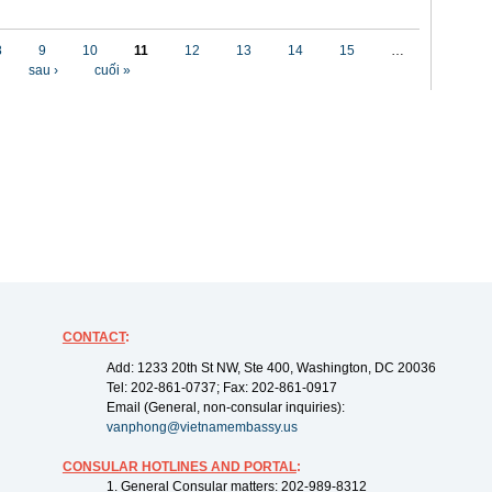
8
9
10
11
12
13
14
15
…
sau ›
cuối »
CONTACT
:
Add: 1233 20th St NW, Ste 400, Washington, DC 20036
Tel: 202-861-0737; Fax: 202-861-0917
Email (General, non-consular inquiries):
vanphong@vietnamembassy.us
CONSULAR HOTLINES AND PORTAL
:
1. General Consular matters: 202-989-8312