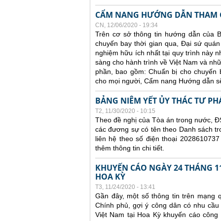
CẨM NANG HƯỚNG DẪN THAM G
CN, 12/06/2020 - 19:34
Trên cơ sở thông tin hướng dẫn của B
chuyến bay thời gian qua, Đại sứ quán 
nghiệm hữu ích nhất tại quy trình này 
sàng cho hành trình về Việt Nam và nhữ
phần, bao gồm: Chuẩn bị cho chuyến ba
cho mọi người, Cẩm nang Hướng dẫn sẽ
BẢNG NIÊM YẾT ỦY THÁC TƯ PH
T2, 11/30/2020 - 10:15
Theo đề nghị của Tòa án trong nước, ĐS
các đương sự có tên theo Danh sách tr
liên hệ theo số điện thoại 2028610737
thêm thông tin chi tiết.
KHUYẾN CÁO NGÀY 24 THÁNG 11
HOA KỲ
T3, 11/24/2020 - 13:41
Gần đây, một số thông tin trên mạng q
Chính phủ, gợi ý công dân có nhu cầu
Việt Nam tại Hoa Kỳ khuyến cáo công dâ