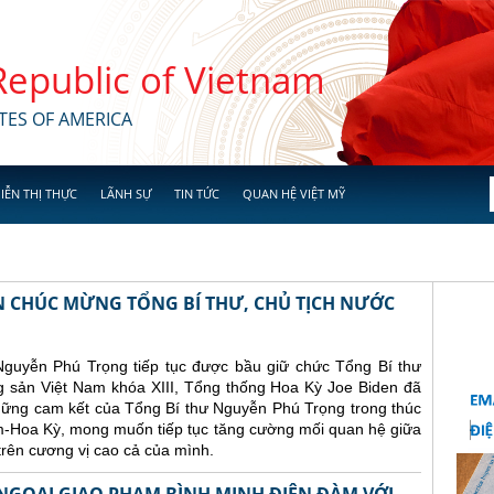
 Republic of Vietnam
TES OF AMERICA
IỄN THỊ THỰC
LÃNH SỰ
TIN TỨC
QUAN HỆ VIỆT MỸ
N CHÚC MỪNG TỔNG BÍ THƯ, CHỦ TỊCH NƯỚC
Nguyễn Phú Trọng tiếp tục được bầu giữ chức Tổng Bí thư
sản Việt Nam khóa XIII, Tổng thống Hoa Kỳ Joe Biden đã
những cam kết của Tổng Bí thư Nguyễn Phú Trọng trong thúc
am-Hoa Kỳ, mong muốn tiếp tục tăng cường mối quan hệ giữa
trên cương vị cao cả của mình.