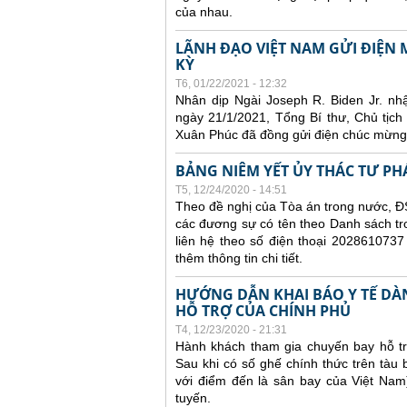
của nhau.
LÃNH ĐẠO VIỆT NAM GỬI ĐIỆ
KỲ
T6, 01/22/2021 - 12:32
Nhân dịp Ngài Joseph R. Biden Jr. n
ngày 21/1/2021, Tổng Bí thư, Chủ tị
Xuân Phúc đã đồng gửi điện chúc mừng
BẢNG NIÊM YẾT ỦY THÁC TƯ PH
T5, 12/24/2020 - 14:51
Theo đề nghị của Tòa án trong nước, ĐS
các đương sự có tên theo Danh sách tr
liên hệ theo số điện thoại 2028610737
thêm thông tin chi tiết.
HƯỚNG DẪN KHAI BÁO Y TẾ DÀ
HỖ TRỢ CỦA CHÍNH PHỦ
T4, 12/23/2020 - 21:31
Hành khách tham gia chuyến bay hỗ tr
Sau khi có số ghế chính thức trên tàu
với điểm đến là sân bay của Việt Nam
tuyến.