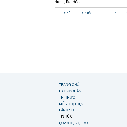
dụng, lừa đảo.
Các trang
« đầu
‹ trước
…
7
TRANG CHỦ
ĐẠI SỨ QUÁN
THỊ THỰC
MIỄN THỊ THỰC
LÃNH SỰ
TIN TỨC
QUAN HỆ VIỆT MỸ