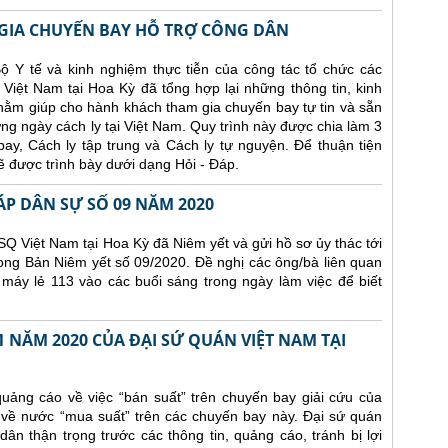
IA CHUYẾN BAY HỖ TRỢ CÔNG DÂN
ộ Y tế và kinh nghiệm thực tiễn của công tác tổ chức các
Việt Nam tại Hoa Kỳ đã tổng hợp lại những thông tin, kinh
nhằm giúp cho hành khách tham gia chuyến bay tự tin và sẵn
ng ngày cách ly tại Việt Nam. Quy trình này được chia làm 3
y, Cách ly tập trung và Cách ly tự nguyện. Để thuận tiện
 được trình bày dưới dạng Hỏi - Đáp.
ÁP DÂN SỰ SỐ 09 NĂM 2020
Q Việt Nam tại Hoa Kỳ đã Niêm yết và gửi hồ sơ ủy thác tới
ong Bản Niêm yết số 09/2020. Đề nghị các ông/bà liên quan
 máy lẻ 113 vào các buổi sáng trong ngày làm việc để biết
 NĂM 2020 CỦA ĐẠI SỨ QUÁN VIỆT NAM TẠI
uảng cáo về việc “bán suất” trên chuyến bay giải cứu của
 về nước “mua suất” trên các chuyến bay này. Đại sứ quán
n thận trọng trước các thông tin, quảng cáo, tránh bị lợi