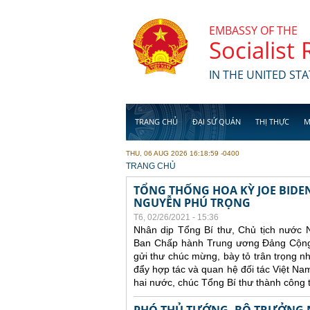
Skip to main content
EMBASSY OF THE
Socialist
IN THE UNITED STA
TRANG CHỦ
ĐẠI SỨ QUÁN
THỊ THỰC
M
THU, 06 AUG 2026 16:18:59 -0400
YOU ARE HERE
TRANG CHỦ
TỔNG THỐNG HOA KỲ JOE BIDE
NGUYỄN PHÚ TRỌNG
T6, 02/26/2021 - 15:36
Nhân dịp Tổng Bí thư, Chủ tịch nước 
Ban Chấp hành Trung ương Đảng Cộng 
gửi thư chúc mừng, bày tỏ trân trọng 
đẩy hợp tác và quan hệ đối tác Việt N
hai nước, chúc Tổng Bí thư thành công 