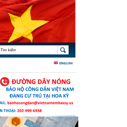
BIỂU MẪU TÌM KIẾM
TÌM KIẾM
ENGLISH