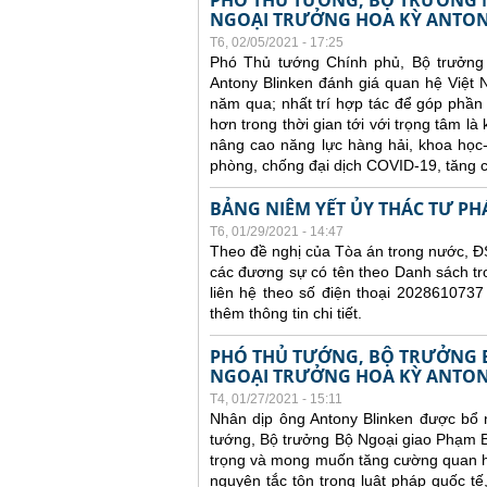
PHÓ THỦ TƯỚNG, BỘ TRƯỞNG N
NGOẠI TRƯỞNG HOA KỲ ANTON
T6, 02/05/2021 - 17:25
Phó Thủ tướng Chính phủ, Bộ trưởng
Antony Blinken đánh giá quan hệ Việt N
năm qua; nhất trí hợp tác để góp phần 
hơn trong thời gian tới với trọng tâm là
nâng cao năng lực hàng hải, khoa học
phòng, chống đại dịch COVID-19, tăng c
BẢNG NIÊM YẾT ỦY THÁC TƯ PH
T6, 01/29/2021 - 14:47
Theo đề nghị của Tòa án trong nước, ĐS
các đương sự có tên theo Danh sách tr
liên hệ theo số điện thoại 2028610737
thêm thông tin chi tiết.
PHÓ THỦ TƯỚNG, BỘ TRƯỞNG 
NGOẠI TRƯỞNG HOA KỲ ANTON
T4, 01/27/2021 - 15:11
Nhân dịp ông Antony Blinken được bổ 
tướng, Bộ trưởng Bộ Ngoại giao Phạm B
trọng và mong muốn tăng cường quan hệ 
nguyên tắc tôn trọng luật pháp quốc tế,