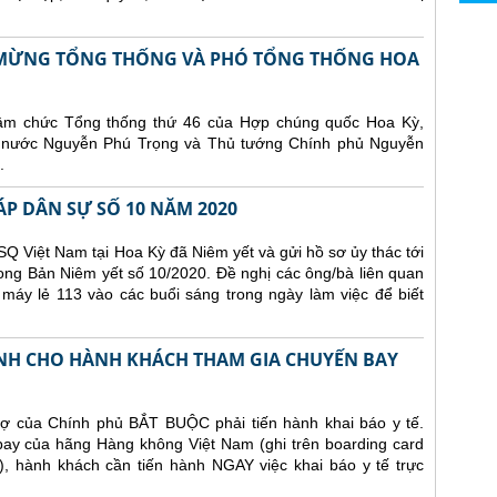
N MỪNG TỔNG THỐNG VÀ PHÓ TỔNG THỐNG HOA
hậm chức Tổng thống thứ 46 của Hợp chúng quốc Hoa Kỳ,
ch nước Nguyễn Phú Trọng và Thủ tướng Chính phủ Nguyễn
.
ÁP DÂN SỰ SỐ 10 NĂM 2020
Q Việt Nam tại Hoa Kỳ đã Niêm yết và gửi hồ sơ ủy thác tới
ong Bản Niêm yết số 10/2020. Đề nghị các ông/bà liên quan
 máy lẻ 113 vào các buổi sáng trong ngày làm việc để biết
NH CHO HÀNH KHÁCH THAM GIA CHUYẾN BAY
ợ của Chính phủ BẮT BUỘC phải tiến hành khai báo y tế.
 bay của hãng Hàng không Việt Nam (ghi trên boarding card
), hành khách cần tiến hành NGAY việc khai báo y tế trực