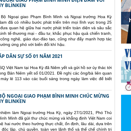
GOẠI GIAO PHẠM BÌNH MINH ĐIỆN ĐÀM VỚI
Y BLINKEN
 Bộ Ngoại giao Phạm Bình Minh và Ngoại trưởng Hoa Kỳ
am đã có nhiều bước phát triển trên mọi lĩnh vực trong 25
đưa quan hệ giữa hai nước phát triển toàn diện và sâu sắc
 kinh tế-thương mại - đầu tư, khắc phục hậu quả chiến tranh,
-công nghệ, giáo dục-đào tạo, cũng như đẩy mạnh hợp tác
ường ứng phó với biến đổi khí hậu.
ÁP DÂN SỰ SỐ 01 NĂM 2021
Q Việt Nam tại Hoa Kỳ đã Niêm yết và gửi hồ sơ ủy thác tới
ong Bản Niêm yết số 01/2021. Đề nghị các ông/bà liên quan
 máy lẻ 113 vào các buổi sáng trong ngày làm việc để biết
BỘ NGOẠI GIAO PHẠM BÌNH MINH CHÚC MỪNG
Y BLINKEN
nhiệm làm Ngoại trưởng Hoa Kỳ, ngày 27/1/2021, Phó Thủ
ình Minh đã gửi thư chúc mừng và khẳng định Việt Nam coi
hai nước theo hướng thực chất, ổn định, lâu dài, dựa trên
 độc lập, chủ quyền, toàn vẹn lãnh thổ và thể chế chính trị