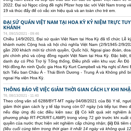
2022. Đại sứ Ngọc cũng đề nghị Pfizer hợp tác với Việt Nam trong việ
19 và thúc đẩy để có vắc xin hiệu quả và an toàn cho trẻ em.
ĐẠI SỨ QUÁN VIỆT NAM TẠI HOA KỲ KỶ NIỆM TRỰC TU
KHÁNH
T4, 09/15/2021 - 09:46
Chiều 14/9/2021, Đại sứ quán Việt Nam tại Hoa Kỳ đã tổ chức Lễ 
khánh nước Cộng hoà xã hội chủ nghĩa Việt Nam (2/9/1945-2/9/202
gần 200 khách mời từ chính quyền, Quốc hội, Ngoại giao đoàn, doan
phi chính phủ và cộng đồng người Việt Nam tại Hoa Kỳ. Đặc biệt,
danh dự có Phó Trợ lý Tổng thống, Điều phối viên khu vực Ấn Đ
Hội đồng An ninh Quốc gia Hoa Kỳ Kurt Campbell và Hạ nghị sĩ Ami B
tịch Tiểu ban Châu Á - Thái Bình Dương - Trung Á và Không phổ bi
ngoại Hạ viện Hoa Kỳ.
THÔNG BÁO VỀ VIỆC GIẢM THỜI GIAN CÁCH LY KHI NH
T6, 08/13/2021 - 11:40
Theo công văn số 6288/BYT-MT ngày 04/08/2021 của Bộ Y tế, ngư
giảm thời gian cách ly y tế tập trung còn 07 ngày (và tiếp tục theo d
nếu đáp ứng đủ các điều kiện sau:
(i)
Có kết quả xét nghiệm â
phương pháp RT-PCR/RT-LAMP) trong vòng 72 giờ trước khi xuất 
quyền của nước thực hiện xét nghiệm cấp chứng nhận;
(ii)
Đã tiêm 
(liều cuối cùng tiêm trong thời gian ít nhất 14 ngày và không quá 1