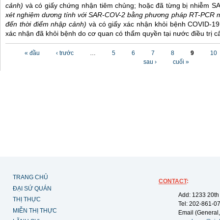
cảnh)
và có giấy chứng nhận tiêm chủng; hoặc đã từng bị nhiễm 
xét nghiệm dương tính với SAR-COV-2 bằng phương pháp RT-PCR m
đến thời điểm nhập cảnh)
và có giấy xác nhận khỏi bệnh COVID-19
xác nhận đã khỏi bệnh do cơ quan có thẩm quyền tại nước điều trị c
Các trang
« đầu
‹ trước
…
5
6
7
8
9
10
sau ›
cuối »
TRANG CHỦ
CONTACT
:
ĐẠI SỨ QUÁN
Add: 1233 20th
THỊ THỰC
Tel: 202-861-0
MIỄN THỊ THỰC
Email (General,