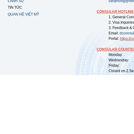
LÃNH SỰ
vanphong@vie
TIN TỨC
CONSULAR HOTLINE
QUAN HỆ VIỆT MỸ
1. General Con
2. Visa Inquiri
3. Feedback & 
Email:
dcconsu
Portal:
https://
co
CONSULAR COUNTER
Monday: 09:
Wednesday: 0
Friday: 09:
Closed on 2 Sep