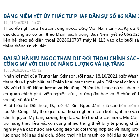
BẢNG NIÊM YẾT ỦY THÁC TƯ PHÁP DÂN SỰ SỐ 06 NĂM 
T6, 11/05/2021 - 15:31
Theo đề nghị của Tòa án trong nước, ĐSQ Việt Nam tại Hoa Kỳ đã Ni
các đương sự có tên theo Danh sách trong Bản Niêm yết số 06/2021
liên hệ theo số điện thoại 2028610737 máy lẻ 113 vào các buổi sá
thêm thông tin chi tiết.
ĐẠI SỨ HÀ KIM NGỌC THAM DỰ ĐỐI THOẠI CHÍNH SÁCH
CÔNG MỸ VỚI CHỦ ĐỀ NĂNG LƯỢNG VÀ HẠ TẦNG
T3, 10/19/2021 - 05:32
Nhận lời mời của Trung tâm Stimson, tối ngày 18/10/2021 (giờ Wash
tham dự và phát biểu tại Phiên khai mạc trực tuyến Đối thoại chính 
Mỹ với chủ đề Năng lượng và Hạ tầng. Phiên khai mạc có sự tham 
cơ quan chính phủ, viện nghiên cứu, trường đại học và tổ chức x
và một số đối tác.
Phát biểu tại Đối thoại, Đại sứ Hà Kim Ngọc đánh giá cao tiến triể
tác Mê Công - Mỹ thời gian qua, hoan nghênh cam kết mạnh mẽ và 
chính quyền Mỹ tăng cường hợp tác và hỗ trợ cho các nước Mê Công, 
trợ hàng triệu liều vắc-xin cùng nhiều trang thiết bị y tế phòng ch
nghị Mỹ và các nước Mê Công tiếp tục coi trọng hợp tác về năng lượn
lực phục hồi sau đại dịch, đồng thời nhấn mạnh cơ hội đầu tư đầy 