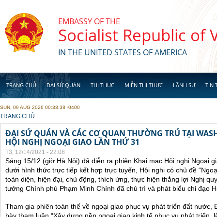
Skip to main content
EMBASSY OF THE
Socialist Republic of
IN THE UNITED STATES OF AMERICA
TRANG CHỦ
ĐẠI SỨ QUÁN
THỊ THỰC
MIỄN THỊ THỰC
LÃNH SỰ
TIN 
SUN, 09 AUG 2026 00:33:38 -0400
YOU ARE HERE
TRANG CHỦ
ĐẠI SỨ QUÁN VÀ CÁC CƠ QUAN THƯỜNG TRÚ TẠI WA
HỘI NGHỊ NGOẠI GIAO LẦN THỨ 31
T3, 12/14/2021 - 22:08
Sáng 15/12 (giờ Hà Nội) đã diễn ra phiên Khai mạc Hội nghị Ngoại g
dưới hình thức trực tiếp kết hợp trực tuyến, Hội nghị có chủ đề “Ngo
toàn diện, hiện đại, chủ động, thích ứng, thực hiện thắng lợi Nghị qu
tướng Chính phủ Phạm Minh Chính đã chủ trì và phát biểu chỉ đạo Hộ
Tham gia phiên toàn thể về ngoại giao phục vụ phát triển đất nước, 
bày tham luận “Xây dựng nền ngoại giao kinh tế phục vụ phát triển, 