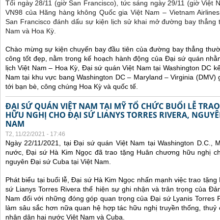
Tối ngày 28/11 (giờ San Francisco), tức sáng ngày 29/11 (giờ Việt
VN98 của Hãng hàng không Quốc gia Việt Nam – Vietnam Airlines
San Francisco đánh dấu sự kiện lịch sử khai mở đường bay thẳng 
Nam và Hoa Kỳ.
Chào mừng sự kiện chuyến bay đầu tiên của đường bay thẳng thườ
công tốt đẹp, nằm trong kế hoạch hành động của Đại sứ quán nhằm
lịch Việt Nam – Hoa Kỳ, Đại sứ quán Việt Nam tại Washington DC kế
Nam tại khu vực bang Washington DC – Maryland – Virginia (DMV) gi
tới bạn bè, công chúng Hoa Kỳ và quốc tế.
ĐẠI SỨ QUÁN VIỆT NAM TẠI MỸ TỔ CHỨC BUỔI LỄ TR
HỮU NGHỊ CHO ĐẠI SỨ LIANYS TORRES RIVERA, NGUYÊN
NAM
T2, 11/22/2021 - 17:46
Ngày 22/11/2021, tại Đại sứ quán Việt Nam tại Washington D.C., 
nước, Đại sứ Hà Kim Ngọc đã trao tặng Huân chương hữu nghị cho
nguyên Đại sứ Cuba tại Việt Nam.
Phát biểu tại buổi lễ, Đại sứ Hà Kim Ngọc nhấn mạnh việc trao tặn
sứ Lianys Torres Rivera thể hiện sự ghi nhận và trân trọng của Đ
Nam đối với những đóng góp quan trọng của Đại sứ Lyanis Torres R
làm sâu sắc hơn nữa quan hệ hợp tác hữu nghị truyền thống, thuỷ
nhân dân hai nước Việt Nam và Cuba.