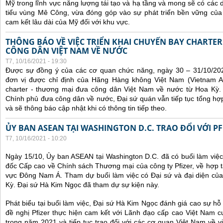
Mỹ trong lĩnh vực năng lượng tái tạo và hạ tầng và mong sẽ có các 
tiểu vùng Mê Công, vừa đóng góp vào sự phát triển bền vững của 
cam kết lâu dài của Mỹ đối với khu vực.
THÔNG BÁO VỀ VIỆC TRIỂN KHAI CHUYẾN BAY CHARTE
CÔNG DÂN VIỆT NAM VỀ NƯỚC
T7, 10/16/2021 - 19:30
Được sự đồng ý của các cơ quan chức năng, ngày 30 – 31/10/20
đơn vị được chỉ định của Hãng Hàng không Việt Nam (Vietnam Ai
charter - thương mại đưa công dân Việt Nam về nước từ Hoa Kỳ.
Chính phủ đưa công dân về nước, Đại sứ quán vẫn tiếp tục tổng hợp
và sẽ thông báo cập nhật khi có thông tin tiếp theo.
ỦY BAN ASEAN TẠI WASHINGTON D.C. TRAO ĐỔI VỚI PF
T7, 10/16/2021 - 10:20
Ngày 15/10, Ủy ban ASEAN tại Washington D.C. đã có buổi làm việ
đốc Cấp cao về Chính sách Thương mại của công ty Pfizer, về hợp t
vực Đông Nam Á. Tham dự buổi làm việc có Đại sứ và đại diện của
Kỳ. Đại sứ Hà Kim Ngọc đã tham dự sự kiện này.
Phát biểu tại buổi làm việc, Đại sứ Hà Kim Ngọc đánh giá cao sự hỗ 
đề nghị Pfizer thực hiện cam kết với Lãnh đạo cấp cao Việt Nam cu
trong năm 2021 và tiếp tục trao đổi với các cơ quan Việt Nam về v