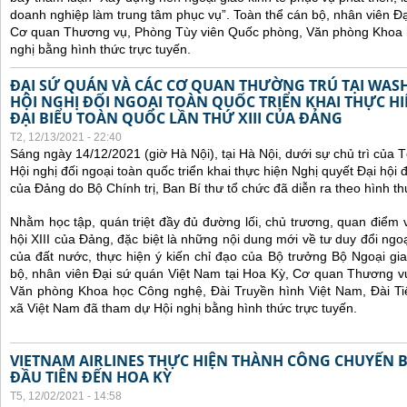
doanh nghiệp làm trung tâm phục vụ”.
Toàn thể cán bộ, nhân viên Đạ
Cơ quan Thương vụ, Phòng Tùy viên Quốc phòng, Văn phòng Khoa 
nghị bằng hình thức trực tuyến.
ĐẠI SỨ QUÁN VÀ CÁC CƠ QUAN THƯỜNG TRÚ TẠI WA
HỘI NGHỊ ĐỐI NGOẠI TOÀN QUỐC TRIỂN KHAI THỰC HI
ĐẠI BIỂU TOÀN QUỐC LẦN THỨ XIII CỦA ĐẢNG
T2, 12/13/2021 - 22:40
Sáng ngày 14/12/2021 (giờ Hà Nội), tại Hà Nội, dưới sự chủ trì của
Hội nghị đối ngoại toàn quốc
triển khai thực hiện Nghị quyết Đại hội đ
của Đảng do Bộ Chính trị, Ban Bí thư tổ chức đã diễn ra theo hình thứ
Nhằm học tập, quán triệt đầy đủ đường lối, chủ trương, quan điểm 
hội XIII của Đảng, đặc biệt là những nội dung mới về tư duy đổi ngoạ
của đất nước, thực hiện ý kiến chỉ đạo của Bộ trưởng Bộ Ngoại gi
bộ, nhân viên Đại sứ quán Việt Nam tại Hoa Kỳ, Cơ quan Thương v
Văn phòng Khoa học Công nghệ, Đài Truyền hình Việt Nam, Đài Ti
xã Việt Nam đã tham dự Hội nghị bằng hình thức trực tuyến.
VIETNAM AIRLINES THỰC HIỆN THÀNH CÔNG CHUYẾN 
ĐẦU TIÊN ĐẾN HOA KỲ
T5, 12/02/2021 - 14:58