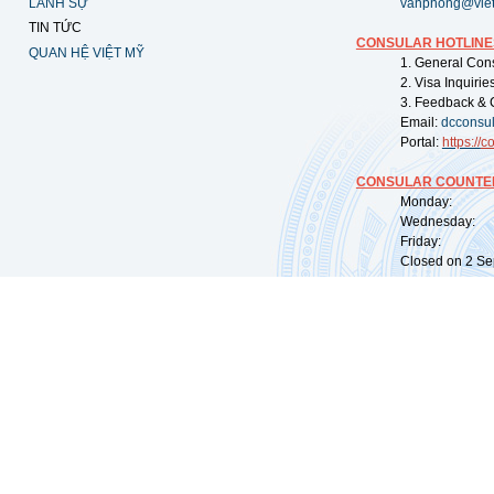
LÃNH SỰ
vanphong@vie
TIN TỨC
CONSULAR HOTLINE
QUAN HỆ VIỆT MỸ
1. General Con
2. Visa Inquiri
3. Feedback & 
Email:
dcconsu
Portal:
https://
co
CONSULAR COUNTER
Monday: 09:
Wednesday: 0
Friday: 09:
Closed on 2 Sep