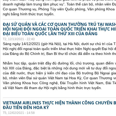
doanh nghiệp làm trung tâm phục vụ”.
Toàn thể cán bộ, nhân viên Đạ
Cơ quan Thương vụ, Phòng Tùy viên Quốc phòng, Văn phòng Khoa 
nghị bằng hình thức trực tuyến.
ĐẠI SỨ QUÁN VÀ CÁC CƠ QUAN THƯỜNG TRÚ TẠI WA
HỘI NGHỊ ĐỐI NGOẠI TOÀN QUỐC TRIỂN KHAI THỰC HI
ĐẠI BIỂU TOÀN QUỐC LẦN THỨ XIII CỦA ĐẢNG
T2, 12/13/2021 - 22:40
Sáng ngày 14/12/2021 (giờ Hà Nội), tại Hà Nội, dưới sự chủ trì của
Hội nghị đối ngoại toàn quốc
triển khai thực hiện Nghị quyết Đại hội đ
của Đảng do Bộ Chính trị, Ban Bí thư tổ chức đã diễn ra theo hình thứ
Nhằm học tập, quán triệt đầy đủ đường lối, chủ trương, quan điểm 
hội XIII của Đảng, đặc biệt là những nội dung mới về tư duy đổi ngoạ
của đất nước, thực hiện ý kiến chỉ đạo của Bộ trưởng Bộ Ngoại gi
bộ, nhân viên Đại sứ quán Việt Nam tại Hoa Kỳ, Cơ quan Thương v
Văn phòng Khoa học Công nghệ, Đài Truyền hình Việt Nam, Đài Ti
xã Việt Nam đã tham dự Hội nghị bằng hình thức trực tuyến.
VIETNAM AIRLINES THỰC HIỆN THÀNH CÔNG CHUYẾN 
ĐẦU TIÊN ĐẾN HOA KỲ
T5, 12/02/2021 - 14:58