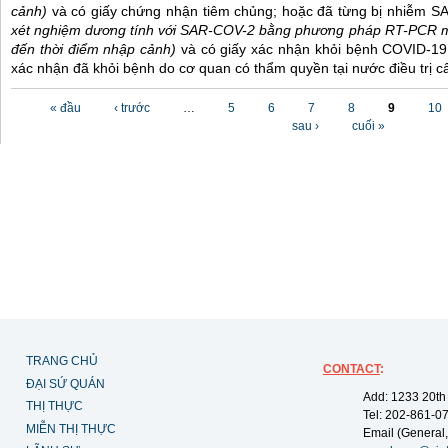
cảnh)
và có giấy chứng nhận tiêm chủng; hoặc đã từng bị nhiễm 
xét nghiệm dương tính với SAR-COV-2 bằng phương pháp RT-PCR m
đến thời điểm nhập cảnh)
và có giấy xác nhận khỏi bệnh COVID-19
xác nhận đã khỏi bệnh do cơ quan có thẩm quyền tại nước điều trị c
Các trang
« đầu
‹ trước
…
5
6
7
8
9
10
sau ›
cuối »
TRANG CHỦ
CONTACT
:
ĐẠI SỨ QUÁN
Add: 1233 20th
THỊ THỰC
Tel: 202-861-0
MIỄN THỊ THỰC
Email (General,