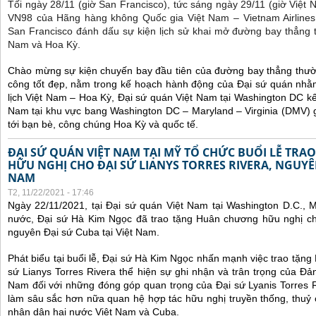
Tối ngày 28/11 (giờ San Francisco), tức sáng ngày 29/11 (giờ Việt
VN98 của Hãng hàng không Quốc gia Việt Nam – Vietnam Airlines
San Francisco đánh dấu sự kiện lịch sử khai mở đường bay thẳng 
Nam và Hoa Kỳ.
Chào mừng sự kiện chuyến bay đầu tiên của đường bay thẳng thườ
công tốt đẹp, nằm trong kế hoạch hành động của Đại sứ quán nhằm
lịch Việt Nam – Hoa Kỳ, Đại sứ quán Việt Nam tại Washington DC kế
Nam tại khu vực bang Washington DC – Maryland – Virginia (DMV) gi
tới bạn bè, công chúng Hoa Kỳ và quốc tế.
ĐẠI SỨ QUÁN VIỆT NAM TẠI MỸ TỔ CHỨC BUỔI LỄ TR
HỮU NGHỊ CHO ĐẠI SỨ LIANYS TORRES RIVERA, NGUYÊN
NAM
T2, 11/22/2021 - 17:46
Ngày 22/11/2021, tại Đại sứ quán Việt Nam tại Washington D.C., 
nước, Đại sứ Hà Kim Ngọc đã trao tặng Huân chương hữu nghị cho
nguyên Đại sứ Cuba tại Việt Nam.
Phát biểu tại buổi lễ, Đại sứ Hà Kim Ngọc nhấn mạnh việc trao tặn
sứ Lianys Torres Rivera thể hiện sự ghi nhận và trân trọng của Đ
Nam đối với những đóng góp quan trọng của Đại sứ Lyanis Torres R
làm sâu sắc hơn nữa quan hệ hợp tác hữu nghị truyền thống, thuỷ
nhân dân hai nước Việt Nam và Cuba.