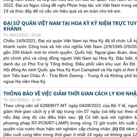
2022. Đại sứ Ngọc cũng đề nghị Pfizer hợp tác với Việt Nam trong việ
19 và thúc đẩy để có vắc xin hiệu quả và an toàn cho trẻ em.
ĐẠI SỨ QUÁN VIỆT NAM TẠI HOA KỲ KỶ NIỆM TRỰC TU
KHÁNH
T4, 09/15/2021 - 09:46
Chiều 14/9/2021, Đại sứ quán Việt Nam tại Hoa Kỳ đã tổ chức Lễ 
khánh nước Cộng hoà xã hội chủ nghĩa Việt Nam (2/9/1945-2/9/202
gần 200 khách mời từ chính quyền, Quốc hội, Ngoại giao đoàn, doan
phi chính phủ và cộng đồng người Việt Nam tại Hoa Kỳ. Đặc biệt,
danh dự có Phó Trợ lý Tổng thống, Điều phối viên khu vực Ấn Đ
Hội đồng An ninh Quốc gia Hoa Kỳ Kurt Campbell và Hạ nghị sĩ Ami B
tịch Tiểu ban Châu Á - Thái Bình Dương - Trung Á và Không phổ bi
ngoại Hạ viện Hoa Kỳ.
THÔNG BÁO VỀ VIỆC GIẢM THỜI GIAN CÁCH LY KHI NH
T6, 08/13/2021 - 11:40
Theo công văn số 6288/BYT-MT ngày 04/08/2021 của Bộ Y tế, ngư
giảm thời gian cách ly y tế tập trung còn 07 ngày (và tiếp tục theo d
nếu đáp ứng đủ các điều kiện sau:
(i)
Có kết quả xét nghiệm â
phương pháp RT-PCR/RT-LAMP) trong vòng 72 giờ trước khi xuất 
quyền của nước thực hiện xét nghiệm cấp chứng nhận;
(ii)
Đã tiêm 
(liều cuối cùng tiêm trong thời gian ít nhất 14 ngày và không quá 1