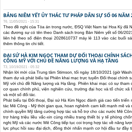
BẢNG NIÊM YẾT ỦY THÁC TƯ PHÁP DÂN SỰ SỐ 06 NĂM 
T6, 11/05/2021 - 15:31
Theo đề nghị của Tòa án trong nước, ĐSQ Việt Nam tại Hoa Kỳ đã Ni
các đương sự có tên theo Danh sách trong Bản Niêm yết số 06/2021
liên hệ theo số điện thoại 2028610737 máy lẻ 113 vào các buổi sá
thêm thông tin chi tiết.
ĐẠI SỨ HÀ KIM NGỌC THAM DỰ ĐỐI THOẠI CHÍNH SÁCH
CÔNG MỸ VỚI CHỦ ĐỀ NĂNG LƯỢNG VÀ HẠ TẦNG
T3, 10/19/2021 - 05:32
Nhận lời mời của Trung tâm Stimson, tối ngày 18/10/2021 (giờ Wash
tham dự và phát biểu tại Phiên khai mạc trực tuyến Đối thoại chính 
Mỹ với chủ đề Năng lượng và Hạ tầng. Phiên khai mạc có sự tham 
cơ quan chính phủ, viện nghiên cứu, trường đại học và tổ chức x
và một số đối tác.
Phát biểu tại Đối thoại, Đại sứ Hà Kim Ngọc đánh giá cao tiến triể
tác Mê Công - Mỹ thời gian qua, hoan nghênh cam kết mạnh mẽ và 
chính quyền Mỹ tăng cường hợp tác và hỗ trợ cho các nước Mê Công, 
trợ hàng triệu liều vắc-xin cùng nhiều trang thiết bị y tế phòng ch
nghị Mỹ và các nước Mê Công tiếp tục coi trọng hợp tác về năng lượn
lực phục hồi sau đại dịch, đồng thời nhấn mạnh cơ hội đầu tư đầy 