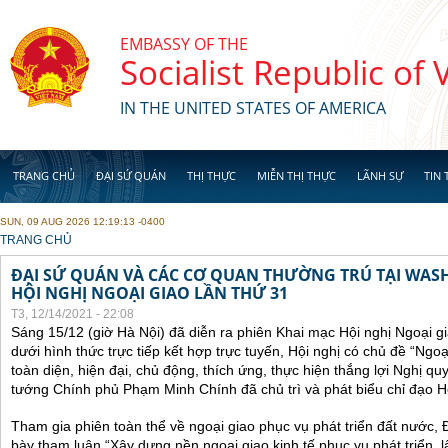
Skip to main content
EMBASSY OF THE
Socialist Republic of
IN THE UNITED STATES OF AMERICA
TRANG CHỦ
ĐẠI SỨ QUÁN
THỊ THỰC
MIỄN THỊ THỰC
LÃNH SỰ
TIN 
SUN, 09 AUG 2026 12:19:13 -0400
YOU ARE HERE
TRANG CHỦ
ĐẠI SỨ QUÁN VÀ CÁC CƠ QUAN THƯỜNG TRÚ TẠI WA
HỘI NGHỊ NGOẠI GIAO LẦN THỨ 31
T3, 12/14/2021 - 22:08
Sáng 15/12 (giờ Hà Nội) đã diễn ra phiên Khai mạc Hội nghị Ngoại g
dưới hình thức trực tiếp kết hợp trực tuyến, Hội nghị có chủ đề “Ngo
toàn diện, hiện đại, chủ động, thích ứng, thực hiện thắng lợi Nghị qu
tướng Chính phủ Phạm Minh Chính đã chủ trì và phát biểu chỉ đạo Hộ
Tham gia phiên toàn thể về ngoại giao phục vụ phát triển đất nước, 
bày tham luận “Xây dựng nền ngoại giao kinh tế phục vụ phát triển, 