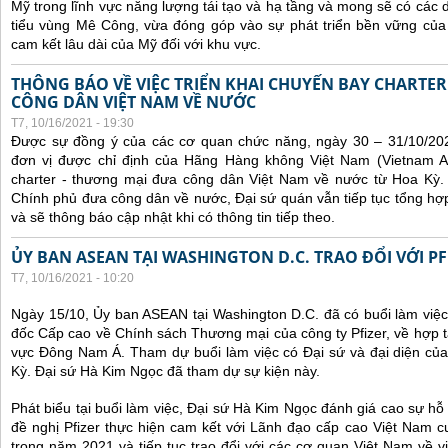
Mỹ trong lĩnh vực năng lượng tái tạo và hạ tầng và mong sẽ có các 
tiểu vùng Mê Công, vừa đóng góp vào sự phát triển bền vững của 
cam kết lâu dài của Mỹ đối với khu vực.
THÔNG BÁO VỀ VIỆC TRIỂN KHAI CHUYẾN BAY CHARTE
CÔNG DÂN VIỆT NAM VỀ NƯỚC
T7, 10/16/2021 - 19:30
Được sự đồng ý của các cơ quan chức năng, ngày 30 – 31/10/20
đơn vị được chỉ định của Hãng Hàng không Việt Nam (Vietnam Ai
charter - thương mại đưa công dân Việt Nam về nước từ Hoa Kỳ.
Chính phủ đưa công dân về nước, Đại sứ quán vẫn tiếp tục tổng hợp
và sẽ thông báo cập nhật khi có thông tin tiếp theo.
ỦY BAN ASEAN TẠI WASHINGTON D.C. TRAO ĐỔI VỚI PF
T7, 10/16/2021 - 10:20
Ngày 15/10, Ủy ban ASEAN tại Washington D.C. đã có buổi làm việ
đốc Cấp cao về Chính sách Thương mại của công ty Pfizer, về hợp t
vực Đông Nam Á. Tham dự buổi làm việc có Đại sứ và đại diện của
Kỳ. Đại sứ Hà Kim Ngọc đã tham dự sự kiện này.
Phát biểu tại buổi làm việc, Đại sứ Hà Kim Ngọc đánh giá cao sự hỗ 
đề nghị Pfizer thực hiện cam kết với Lãnh đạo cấp cao Việt Nam cu
trong năm 2021 và tiếp tục trao đổi với các cơ quan Việt Nam về v