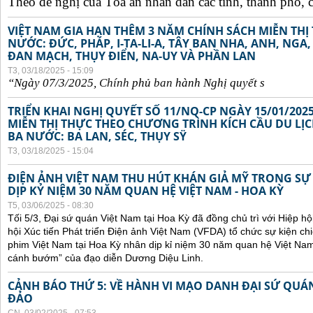
Theo đề nghị của Tòa án nhân dân các tỉnh, thành phố, c
VIỆT NAM GIA HẠN THÊM 3 NĂM CHÍNH SÁCH MIỄN TH
NƯỚC: ĐỨC, PHÁP, I-TA-LI-A, TÂY BAN NHA, ANH, NGA
ĐAN MẠCH, THỤY ĐIỂN, NA-UY VÀ PHẦN LAN
T3, 03/18/2025 - 15:09
“Ngày 07/3/2025,
Chính
ph
ủ
ban
hành Ngh
ị
quy
ế
t s
TRIỂN KHAI NGHỊ QUYẾT SỐ 11/NQ-CP NGÀY 15/01/202
MIỄN THỊ THỰC THEO CHƯƠNG TRÌNH KÍCH CẦU DU LỊ
BA NƯỚC: BA LAN, SÉC, THỤY SŸ
T3, 03/18/2025 - 15:04
ĐIỆN ẢNH VIỆT NAM THU HÚT KHÁN GIẢ MỸ TRONG SỰ
DỊP KỶ NIỆM 30 NĂM QUAN HỆ VIỆT NAM - HOA KỲ
T5, 03/06/2025 - 08:30
Tối 5/3, Đại sứ quán Việt Nam tại Hoa Kỳ đã đồng chủ trì với Hiệp h
hội Xúc tiến Phát triển Điện ảnh Việt Nam (VFDA) tổ chức sự kiện
phim Việt Nam tại Hoa Kỳ nhân dịp kỉ niệm 30 năm quan hệ Việt Na
cánh bướm” của đạo diễn Dương Diệu Linh.
CẢNH BÁO THỨ 5: VỀ HÀNH VI MẠO DANH ĐẠI SỨ QU
ĐẢO