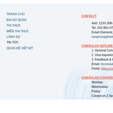
TRANG CHỦ
CONTACT
:
ĐẠI SỨ QUÁN
Add: 1233 20th
THỊ THỰC
Tel: 202-861-0
MIỄN THỊ THỰC
Email (General,
LÃNH SỰ
vanphong@vie
TIN TỨC
CONSULAR HOTLINE
QUAN HỆ VIỆT MỸ
1. General Con
2. Visa Inquiri
3. Feedback & 
Email:
dcconsu
Portal:
https://
co
CONSULAR COUNTER
Monday: 09:
Wednesday: 0
Friday: 09:
Closed on 2 Sep