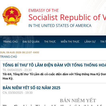
Skip to main content
EMBASSY OF THE
Socialist Republic of
IN THE UNITED STATES OF AMERICA
TRANG CHỦ
ĐẠI SỨ QUÁN
THỊ THỰC
MIỄN THỊ THỰC
LÃNH SỰ
TIN 
SUN, 09 AUG 2026 08:13:07 -0400
YOU ARE HERE
TRANG CHỦ
TỔNG BÍ THƯ TÔ LÂM ĐIỆN ĐÀM VỚI TỔNG THỐNG HOA
T6, 04/04/2025 - 23:30
Tối 4/4, Tổng Bí thư Tô Lâm đã có cuộc điện đàm với Tổng thống Hoa Kỳ Don
Hoa Kỳ.
BẢN NIÊM YẾT SỐ 02 NĂM 2025
CN, 03/30/2025 - 19:30
BẢN NIÊM YẾT