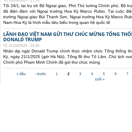
T6, 01/24/2025 - 21:55
Tối 24/1, tại trụ sở Bộ Ngoại giao, Phó Thủ tướng Chính phủ, Bộ t
đã điện đàm với Ngoại trưởng Hoa Kỳ Marco Rubio. Tại cuộc đi
trưởng Ngoại giao Bùi Thanh Sơn, Ngoại trưởng Hoa Kỳ Marco Rubi
Nam-Hoa Kỳ là hình mẫu tiêu biểu trong quan hệ quốc tế.
LÃNH ĐẠO VIỆT NAM GỬI THƯ CHÚC MỪNG TỔNG THỐ
DONALD TRUMP
T2, 01/20/2025 - 20:45
Nhân dịp ngài Donald Trump chính thức nhậm chức Tổng thống t
Kỳ, ngày 21/1/2025 (giờ Hà Nội), Tổng Bí thư Tô Lâm, Chủ tịch 
Chính phủ Phạm Minh Chính đã gửi thư chúc mừng.
Các trang
« đầu
‹ trước
1
2
3
4
5
6
7
cuối »