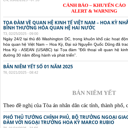
CN, 03/02/2025 - 07:53
CẢNH BÁO – KHUYẾN CÁO
ALERT & WARNING
TỌA ĐÀM VỀ QUAN HỆ KINH TẾ VIỆT NAM – HOA KỲ NH
BÌNH THƯỜNG HÓA QUAN HỆ HAI NƯỚC
T3, 02/25/2025 - 09:00
Ngày 24/2 tại thủ đô Washington DC, trong khuôn khổ các hoạt độ
hóa quan hệ Việt Nam – Hoa Kỳ, Đại sứ Nguyễn Quốc Dũng đã trao 
Hoa Kỳ - ASEAN (USABC) tại Tọa đàm “Đối thoại về quan hệ kinh
đường 30 năm đồng hành và phát triển”.
BẢN NIÊM YẾT SỐ 01 NĂM 2025
T6, 02/21/2025 - 08:42
BẢN NIÊM YẾT
Theo đề nghị của Tòa án nhân dân các tỉnh, thành phố, c
PHÓ THỦ TƯỚNG CHÍNH PHỦ, BỘ TRƯỞNG NGOẠI GIAO
ĐÀM VỚI NGOẠI TRƯỞNG HOA KỲ MARCO RUBIO