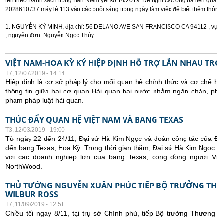
tên theo Danh sách trong Bản Niêm yết số 14/2019. Đề nghị các ông/bà liên quan
2028610737 máy lẻ 113 vào các buổi sáng trong ngày làm việc để biết thêm thông 
1. NGUYỄN KỲ MINH, địa chỉ: 56 DELANO AVE SAN FRANCISCO CA 94112 , vụ á
, nguyên đơn: Nguyễn Ngọc Thúy
VIỆT NAM-HOA KỲ KÝ HIỆP ĐỊNH HỖ TRỢ LẪN NHAU T
T7, 12/07/2019 - 14:14
Hiệp định là cơ sở pháp lý cho mối quan hệ chính thức và cơ chế hợ
thông tin giữa hai cơ quan Hải quan hai nước nhằm ngăn chặn, phá
phạm pháp luật hải quan.
THÚC ĐẨY QUAN HỆ VIỆT NAM VÀ BANG TEXAS
T3, 12/03/2019 - 19:00
Từ ngày 22 đến 24/11, Đại sứ Hà Kim Ngọc và đoàn công tác của 
đến bang Texas, Hoa Kỳ. Trong thời gian thăm, Đại sứ Hà Kim Ngọc 
với các doanh nghiệp lớn của bang Texas, cộng đồng người V
NorthWood.
THỦ TƯỚNG NGUYỄN XUÂN PHÚC TIẾP BỘ TRƯỞNG T
WILBUR ROSS
T7, 11/09/2019 - 12:51
Chiều tối ngày 8/11, tại trụ sở Chính phủ, tiếp Bộ trưởng Thươn