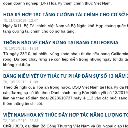
đoàn doanh nghiệp (DN) Hoa Kỳ thăm chính thức Việt Nam.
HOA KỲ HỢP TÁC TĂNG CƯỜNG TÀI CHÍNH CHO CƠ SỞ 
T5, 11/07/2019 - 12:47
Ngày 6/11, Bộ Tài chính Việt Nam và Bộ Ngân khố Hợp chúng quốc 
tăng cường tài chính cho cơ sở hạ tầng.
THÔNG BÁO VỀ CHÁY RỪNG TẠI BANG CALIFORNIA
T6, 10/25/2019 - 18:14
Từ ngày 23/10, tại nhiều vùng khác nhau thuộc tiểu bang Californi
rộng. Dự báo cháy rừng sẽ còn tiếp diễn trong những ngày tới do 
không khí thấp.
BẢNG NIÊM YẾT ỦY THÁC TƯ PHÁP DÂN SỰ SỐ 13 NĂM 
T6, 10/18/2019 - 11:39
Theo đề nghị của Tòa án trong nước, ĐSQ Việt Nam tại Hoa Kỳ đã Ni
các đương sự có tên theo Danh sách trong Bản Niêm yết số 13/2019.
liên hệ theo số điện thoại 2028610737 máy lẻ 113 vào các buổi sáng 
thêm thông tin chi tiết.
VIỆT NAM-HOA KỲ THÚC ĐẨY HỢP TÁC NĂNG LƯỢNG T
T2, 10/14/2019 - 23:33
Chiều 30/9, đại diện Bộ Công Thương Việt Nam và Bộ Ngoại giao Hoa