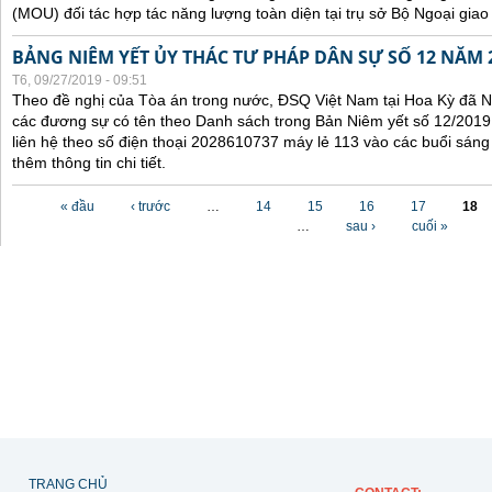
(MOU) đối tác hợp tác năng lượng toàn diện tại trụ sở Bộ Ngoại giao
BẢNG NIÊM YẾT ỦY THÁC TƯ PHÁP DÂN SỰ SỐ 12 NĂM 
T6, 09/27/2019 - 09:51
Theo đề nghị của Tòa án trong nước, ĐSQ Việt Nam tại Hoa Kỳ đã Ni
các đương sự có tên theo Danh sách trong Bản Niêm yết số 12/2019.
liên hệ theo số điện thoại 2028610737 máy lẻ 113 vào các buổi sáng 
thêm thông tin chi tiết.
Các trang
« đầu
‹ trước
…
14
15
16
17
18
…
sau ›
cuối »
TRANG CHỦ