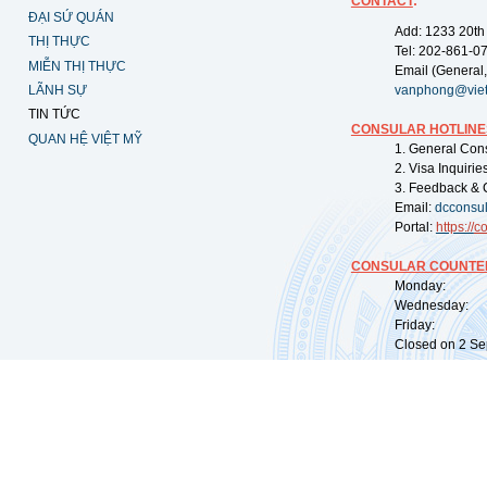
CONTACT
:
ĐẠI SỨ QUÁN
Add: 1233 20th
THỊ THỰC
Tel: 202-861-0
MIỄN THỊ THỰC
Email (General,
LÃNH SỰ
vanphong@vie
TIN TỨC
CONSULAR HOTLINE
QUAN HỆ VIỆT MỸ
1. General Con
2. Visa Inquiri
3. Feedback & 
Email:
dcconsu
Portal:
https://
co
CONSULAR COUNTER
Monday: 09:
Wednesday: 0
Friday: 09:
Closed on 2 Sep