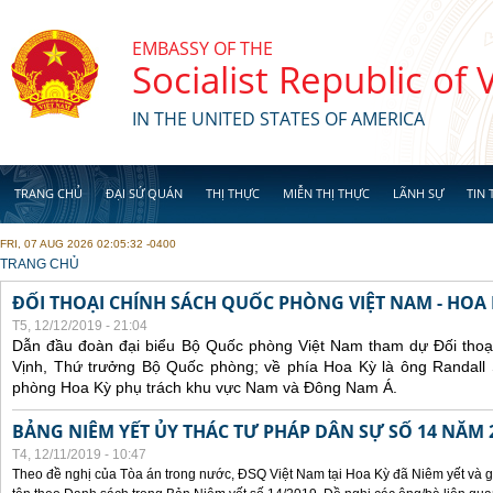
Skip to main content
EMBASSY OF THE
Socialist Republic of
IN THE UNITED STATES OF AMERICA
TRANG CHỦ
ĐẠI SỨ QUÁN
THỊ THỰC
MIỄN THỊ THỰC
LÃNH SỰ
TIN 
FRI, 07 AUG 2026 02:05:32 -0400
YOU ARE HERE
TRANG CHỦ
ĐỐI THOẠI CHÍNH SÁCH QUỐC PHÒNG VIỆT NAM - HOA 
T5, 12/12/2019 - 21:04
Dẫn đầu đoàn đại biểu Bộ Quốc phòng Việt Nam tham dự Đối thoạ
Vịnh, Thứ trưởng Bộ Quốc phòng; về phía Hoa Kỳ là ông Randall S
phòng Hoa Kỳ phụ trách khu vực Nam và Đông Nam Á.
BẢNG NIÊM YẾT ỦY THÁC TƯ PHÁP DÂN SỰ SỐ 14 NĂM 
T4, 12/11/2019 - 10:47
Theo đề nghị của Tòa án trong nước, ĐSQ Việt Nam tại Hoa Kỳ đã Niêm yết và g