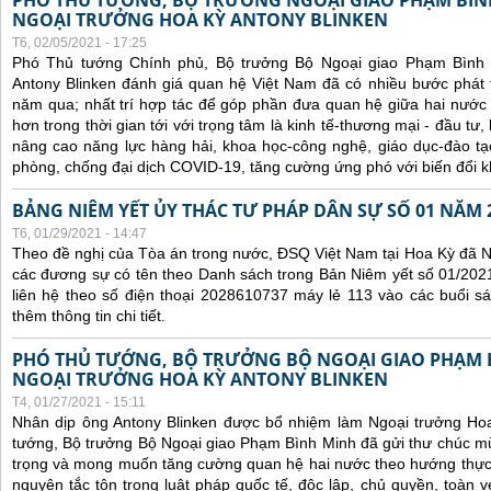
PHÓ THỦ TƯỚNG, BỘ TRƯỞNG NGOẠI GIAO PHẠM BÌN
NGOẠI TRƯỞNG HOA KỲ ANTONY BLINKEN
T6, 02/05/2021 - 17:25
Phó Thủ tướng Chính phủ, Bộ trưởng Bộ Ngoại giao Phạm Bình
Antony Blinken đánh giá quan hệ Việt Nam đã có nhiều bước phát tr
năm qua; nhất trí hợp tác để góp phần đưa quan hệ giữa hai nước p
hơn trong thời gian tới với trọng tâm là kinh tế-thương mại - đầu tư
nâng cao năng lực hàng hải, khoa học-công nghệ, giáo dục-đào t
phòng, chống đại dịch COVID-19, tăng cường ứng phó với biến đổi k
BẢNG NIÊM YẾT ỦY THÁC TƯ PHÁP DÂN SỰ SỐ 01 NĂM 
T6, 01/29/2021 - 14:47
Theo đề nghị của Tòa án trong nước, ĐSQ Việt Nam tại Hoa Kỳ đã Ni
các đương sự có tên theo Danh sách trong Bản Niêm yết số 01/2021
liên hệ theo số điện thoại 2028610737 máy lẻ 113 vào các buổi sá
thêm thông tin chi tiết.
PHÓ THỦ TƯỚNG, BỘ TRƯỞNG BỘ NGOẠI GIAO PHẠM
NGOẠI TRƯỞNG HOA KỲ ANTONY BLINKEN
T4, 01/27/2021 - 15:11
Nhân dịp ông Antony Blinken được bổ nhiệm làm Ngoại trưởng Ho
tướng, Bộ trưởng Bộ Ngoại giao Phạm Bình Minh đã gửi thư chúc m
trọng và mong muốn tăng cường quan hệ hai nước theo hướng thực ch
nguyên tắc tôn trọng luật pháp quốc tế, độc lập, chủ quyền, toàn vẹ