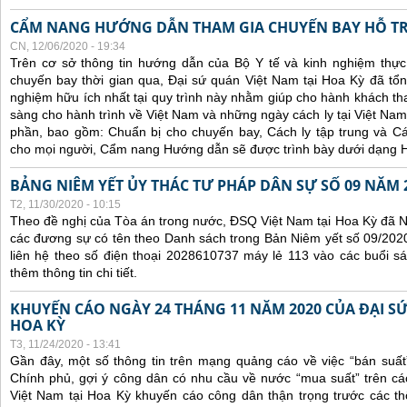
CẨM NANG HƯỚNG DẪN THAM GIA CHUYẾN BAY HỖ T
CN, 12/06/2020 - 19:34
Trên cơ sở thông tin hướng dẫn của Bộ Y tế và kinh nghiệm thực 
chuyến bay thời gian qua, Đại sứ quán Việt Nam tại Hoa Kỳ đã tổng
nghiệm hữu ích nhất tại quy trình này nhằm giúp cho hành khách th
sàng cho hành trình về Việt Nam và những ngày cách ly tại Việt Nam
phần, bao gồm: Chuẩn bị cho chuyến bay, Cách ly tập trung và Cá
cho mọi người, Cẩm nang Hướng dẫn sẽ được trình bày dưới dạng H
BẢNG NIÊM YẾT ỦY THÁC TƯ PHÁP DÂN SỰ SỐ 09 NĂM 
T2, 11/30/2020 - 10:15
Theo đề nghị của Tòa án trong nước, ĐSQ Việt Nam tại Hoa Kỳ đã Ni
các đương sự có tên theo Danh sách trong Bản Niêm yết số 09/2020
liên hệ theo số điện thoại 2028610737 máy lẻ 113 vào các buổi sá
thêm thông tin chi tiết.
KHUYẾN CÁO NGÀY 24 THÁNG 11 NĂM 2020 CỦA ĐẠI SỨ
HOA KỲ
T3, 11/24/2020 - 13:41
Gần đây, một số thông tin trên mạng quảng cáo về việc “bán suất
Chính phủ, gợi ý công dân có nhu cầu về nước “mua suất” trên cá
Việt Nam tại Hoa Kỳ khuyến cáo công dân thận trọng trước các thôn