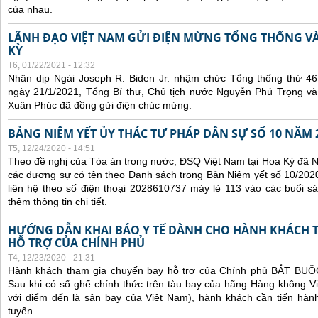
của nhau.
LÃNH ĐẠO VIỆT NAM GỬI ĐIỆN MỪNG TỔNG THỐNG V
KỲ
T6, 01/22/2021 - 12:32
Nhân dịp Ngài Joseph R. Biden Jr. nhậm chức Tổng thống thứ 4
ngày 21/1/2021, Tổng Bí thư, Chủ tịch nước Nguyễn Phú Trọng v
Xuân Phúc đã đồng gửi điện chúc mừng.
BẢNG NIÊM YẾT ỦY THÁC TƯ PHÁP DÂN SỰ SỐ 10 NĂM 
T5, 12/24/2020 - 14:51
Theo đề nghị của Tòa án trong nước, ĐSQ Việt Nam tại Hoa Kỳ đã Ni
các đương sự có tên theo Danh sách trong Bản Niêm yết số 10/2020
liên hệ theo số điện thoại 2028610737 máy lẻ 113 vào các buổi sá
thêm thông tin chi tiết.
HƯỚNG DẪN KHAI BÁO Y TẾ DÀNH CHO HÀNH KHÁCH 
HỖ TRỢ CỦA CHÍNH PHỦ
T4, 12/23/2020 - 21:31
Hành khách tham gia chuyến bay hỗ trợ của Chính phủ BẮT BUỘC 
Sau khi có số ghế chính thức trên tàu bay của hãng Hàng không Vi
với điểm đến là sân bay của Việt Nam), hành khách cần tiến hành
tuyến.