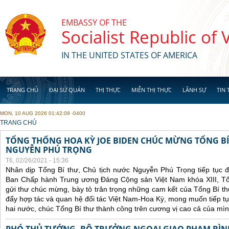
Skip to main content
EMBASSY OF THE
Socialist Republic of
IN THE UNITED STATES OF AMERICA
TRANG CHỦ
ĐẠI SỨ QUÁN
THỊ THỰC
MIỄN THỊ THỰC
LÃNH SỰ
TIN 
MON, 10 AUG 2026 01:42:09 -0400
YOU ARE HERE
TRANG CHỦ
TỔNG THỐNG HOA KỲ JOE BIDEN CHÚC MỪNG TỔNG BÍ
NGUYỄN PHÚ TRỌNG
T6, 02/26/2021 - 15:36
Nhân dịp Tổng Bí thư, Chủ tịch nước Nguyễn Phú Trọng tiếp tục 
Ban Chấp hành Trung ương Đảng Cộng sản Việt Nam khóa XIII, Tổ
gửi thư chúc mừng, bày tỏ trân trọng những cam kết của Tổng Bí t
đẩy hợp tác và quan hệ đối tác Việt Nam-Hoa Kỳ, mong muốn tiếp t
hai nước, chúc Tổng Bí thư thành công trên cương vị cao cả của mìn