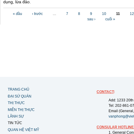
dụng, lừa đảo.
Các trang
« đầu
‹ trước
…
7
8
9
10
11
12
sau ›
cuối »
TRANG CHỦ
CONTACT
:
ĐẠI SỨ QUÁN
Add: 1233 20th
THỊ THỰC
Tel: 202-861-0
MIỄN THỊ THỰC
Email (General,
LÃNH SỰ
vanphong@vie
TIN TỨC
CONSULAR HOTLINE
QUAN HỆ VIỆT MỸ
1. General Con