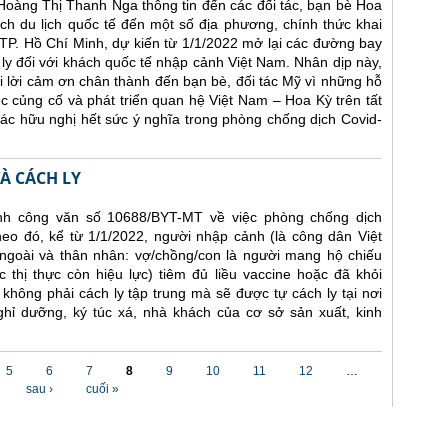
 Hoàng Thị Thanh Nga thông tin đến các đối tác, bạn bè Hoa
h du lịch quốc tế đến một số địa phương, chính thức khai
TP. Hồ Chí Minh, dự kiến từ 1/1/2022 mở lại các đường bay
 ly đối với khách quốc tế nhập cảnh Việt Nam. Nhân dịp này,
 lời cảm ơn chân thành đến bạn bè, đối tác Mỹ vì những hỗ
ệc củng cố và phát triển quan hệ Việt Nam – Hoa Kỳ trên tất
 tác hữu nghị hết sức ý nghĩa trong phòng chống dịch Covid-
À CÁCH LY
nh công văn số 10688/BYT-MT về việc phòng chống dịch
eo đó, kể từ 1/1/2022, người nhập cảnh (là công dân Việt
goài và thân nhân: vợ/chồng/con là người mang hộ chiếu
 thị thực còn hiệu lực) tiêm đủ liều vaccine hoặc đã khỏi
hông phải cách ly tập trung mà sẽ được tự cách ly tại nơi
ghỉ dưỡng, ký túc xá, nhà khách của cơ sở sản xuất, kinh
5
6
7
8
9
10
11
12
…
sau ›
cuối »