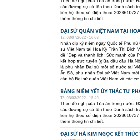
Theo đề nghị của Tòa án trong nước, ĐS
các đương sự có tên theo Danh sách tr
liên hệ theo số điện thoại 2028610737
thêm thông tin chi tiết.
ĐẠI SỨ QUÁN VIỆT NAM TẠI HO
T2, 03/07/2022 - 16:03
Nhân dịp kỷ niệm ngày Quốc tế Phụ nữ 0
sứ Việt Nam tại Hoa Kỳ Trần Thị Bích V
đề “Đẹp và thanh lịch: Sức mạnh của Ph
kết hợp trực tuyến (giữa đầu cầu Hà N
là phu nhân Đại sứ một số nước tại V
Ấn Độ, phu nhân Đại sứ Việt Nam mới 
cán bộ Đại sứ quán Việt Nam và các cơ
BẢNG NIÊM YẾT ỦY THÁC TƯ PH
T5, 03/03/2022 - 15:49
Theo đề nghị của Tòa án trong nước, ĐS
các đương sự có tên theo Danh sách tr
liên hệ theo số điện thoại 2028610737
thêm thông tin chi tiết.
ĐẠI SỨ HÀ KIM NGỌC KẾT THÚC