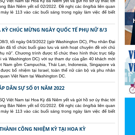
Q Việt Nam tại Hoa Kỳ đã Niêm yết và gửi hồ sơ ủy thác tới
ong Bản Niêm yết số 02/2022. Đề nghị các ông/bà liên quan
 máy lẻ 113 vào các buổi sáng trong ngày làm việc để biết
A KỲ CHÚC MỪNG NGÀY QUỐC TẾ PHỤ NỮ 8/3
8/3, tối ngày 04/3/2022 (giờ Washington DC), Phu nhân Đại
ân đã tổ chức buổi giao lưu và sinh hoạt chuyên đề với chủ
ụ nữ”. Chương trình được tổ chức theo hình thức trực tiếp
ội và Washington DC) với sự tham dự của gần 40 khách mời
iệt Nam gồm Campuchia, Thái Lan, Indonesia, Singapore và
được bổ nhiệm tại Israel, toàn thể nữ cán bộ và phu nhân
 quan Việt Nam tại Washington DC.
ÁP DÂN SỰ SỐ 01 NĂM 2022
Q Việt Nam tại Hoa Kỳ đã Niêm yết và gửi hồ sơ ủy thác tới
ong Bản Niêm yết số 01/2022. Đề nghị các ông/bà liên quan
 máy lẻ 113 vào các buổi sáng trong ngày làm việc để biết
 THÀNH CÔNG NHIỆM KỲ TẠI HOA KỲ