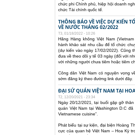
chức phi Chính phủ, hiệp hội doanh ngh
chức Tài chính quốc tế.
THÔNG BÁO VỀ VIỆC DỰ KIẾN 
VỀ NƯỚC THÁNG 02/2022
T3, 01/18/2022 - 10:26
Hãng Hàng không Việt Nam (Vietnam A
hành khảo sát nhu cầu để tổ chức chu
(dự kiến vào ngày 17/02/2022).
Cũng t
đưa về theo dõi y tế 03 ngày (đối với nh
với những người chưa tiêm hoặc tiêm chưa
Công dân Việt Nam có nguyện vọng về 
sớm đăng ký theo đường link dưới đây.
ĐẠI SỨ QUÁN VIỆT NAM TẠI HO
T2, 12/20/2021 - 23:34
Ngày 20/12/2021, tại buổi gặp gỡ thân
quán Việt Nam tại Washington D.C đã 
Vietnamese cuisine”.
Phát biểu tại sự kiện, đại biện Hoàng 
cực của quan hệ Việt Nam – Hoa Kỳ tro