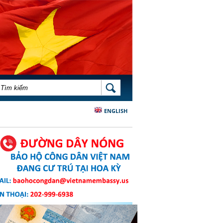
BIỂU MẪU TÌM KIẾM
TÌM KIẾM
ENGLISH