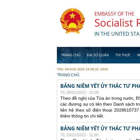
Skip to main content
EMBASSY OF THE
Socialist
IN THE UNITED STA
TRANG CHỦ
ĐẠI SỨ QUÁN
THỊ THỰC
M
THU, 06 AUG 2026 16:08:32 -0400
YOU ARE HERE
TRANG CHỦ
BẢNG NIÊM YẾT ỦY THÁC TƯ PH
T3, 06/21/2022 - 10:26
Theo đề nghị của Tòa án trong nước, ĐS
các đương sự có tên theo Danh sách tr
liên hệ theo số điện thoại 2028610737
thêm thông tin chi tiết.
BẢNG NIÊM YẾT ỦY THÁC TƯ PH
T3, 03/22/2022 - 11:30