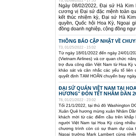
T3, 02/08/2022 - 17:55
Ngày 08/02/2022, Đại sứ Hà Kim N
cương vị Đại sứ đặc mệnh toàn 
kết thúc nhiệm kỳ, Đại sứ Hà Kim
quyền, Quốc hội Hoa Kỳ, Ngoại gi
đồng doanh nghiệp, cộng đồng ngườ
THÔNG BÁO CẬP NHẬT VỀ CHUYẾ
T3, 01/25/2022 - 15:02
Từ ngày 18/01/2022 đến ngày 24/01/20
(Vietnam Airlines) và cơ quan chức nă
trợ đưa công dân Việt Nam từ Hoa Kỳ 
khảo sát và cân nhắc các yếu tố liên
quyết định TẠM HOÃN chuyến bay ngày
ĐẠI SỨ QUÁN VIỆT NAM TẠI H
HƯƠNG” ĐÓN TẾT NHÂM DẦN 2
T6, 01/21/2022 - 23:02
Tối 21/1/2022, tại thủ đô Washington D
Xuân Quê hương mừng xuân Nhâm Dần 20
khách mời từ các điểm cầu trên khắp 
người Việt Nam tại Hoa Kỳ cùng nhiều
chương trình còn có sự tham dự của t
Ngoại trưởng Mark Lambert cùng nhiều