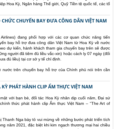
iệp Hoa Kỳ, Ngân hàng Thế giới, Quỹ Tiền tệ quốc tế, các tổ
TỔ CHỨC CHUYẾN BAY ĐƯA CÔNG DÂN VIỆT NAM
irlines) đang phối hợp với các cơ quan chức năng tiến
yến bay hỗ trợ đưa công dân Việt Nam từ Hoa Kỳ về nước
heo dự kiến, hành khách tham gia chuyến bay trên sẽ được
ững người đã tiêm đủ liều vắc-xin) hoặc cách ly 07 ngày (đối
 đủ liều) tại cơ sở y tế chỉ định.
nước trên chuyến bay hỗ trợ của Chính phủ nói trên cần
A KỲ PHÁT HÀNH CLIP ẨM THỰC VIỆT NAM
 mật với bạn bè, đối tác Hoa Kỳ nhân dịp cuối năm, Đại sứ
chính thức phát hành clip Ẩm thực Việt Nam – “The Art of
Thị Thanh Nga bày tỏ vui mừng về những bước phát triển tích
ng năm 2021, đặc biệt khi kim ngạch thương mại hai chiều