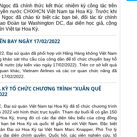
gọc đã chính thức kết thúc nhiệm kỳ công tác trên
quyền nước CHXHCN Việt Nam tại Hoa Kỳ.
Trước khi
 Ngọc đã chào từ biệt các bạn bè, đối tác từ chính
ao Đoàn tại Washington DC, đại diện học giả, cộng
i Việt tại Hoa Kỳ.
N BAY NGÀY 17/02/2022
22, Đại sứ quán đã phối hợp với Hãng Hàng không Việt Nam
ng khảo sát nhu cầu của công dân để tổ chức chuyến bay hỗ
về nước (dự kiến vào ngày 17/02/2022).
Trên cơ sở kết quả
 quan khác, Vietnam Airlines và các cơ quan chức năng đã
 17/02/2022.
OA KỲ TỔ CHỨC CHƯƠNG TRÌNH “XUÂN QUÊ
022
C, Đại sứ quán Việt Nam tại Hoa Kỳ đã tổ chức chương trình
22 với hình thức trực tuyến. Tham dự buổi lễ có gần 150
Hoa Kỳ, trong đó có các đại diện tiêu biểu của cộng đồng
 bạn bè Hoa Kỳ và quốc tế gắn bó với Việt Nam. Đặc biệt
ân Đại sứ Hoa Kỳ tại Việt Nam Marc Knapper, Phó Trợ lý
 đại diện chính quyền, Quốc hội, các viện nghiên cứu, tổ