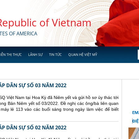
 Republic of Vietnam
TES OF AMERICA
IỄN THỊ THỰC
LÃNH SỰ
TIN TỨC
QUAN HỆ VIỆT MỸ
ÁP DÂN SỰ SỐ 03 NĂM 2022
Q Việt Nam tại Hoa Kỳ đã Niêm yết và gửi hồ sơ ủy thác tới
ong Bản Niêm yết số 03/2022. Đề nghị các ông/bà liên quan
 máy lẻ 113 vào các buổi sáng trong ngày làm việc để biết
ÁP DÂN SỰ SỐ 02 NĂM 2022