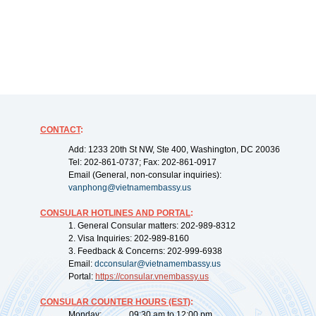
CONTACT
:
Add: 1233 20th St NW, Ste 400, Washington, DC 20036
Tel: 202-861-0737; Fax: 202-861-0917
Email (General, non-consular inquiries):
vanphong@vietnamembassy.us
CONSULAR HOTLINES AND PORTAL
:
1. General Consular matters: 202-989-8312
2. Visa Inquiries: 202-989-8160
3. Feedback & Concerns: 202-999-6938
Email:
dcconsular@vietnamembassy.us
Portal:
https://
consular.vnembassy.us
CONSULAR COUNTER HOURS (EST)
:
Monday: 09:30 am to 12:00 pm