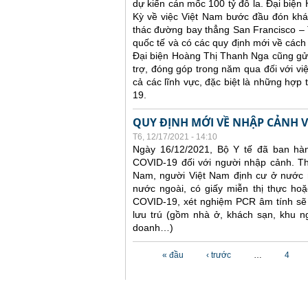
dự kiến cán mốc 100 tỷ đô la. Đại biện
Kỳ về việc Việt Nam bước đầu đón khác
thác đường bay thẳng San Francisco – 
quốc tế và có các quy định mới về cách
Đại biện Hoàng Thị Thanh Nga cũng gửi
trợ, đóng góp trong năm qua đối với vi
cả các lĩnh vực, đặc biệt là những hợp
19.
QUY ĐỊNH MỚI VỀ NHẬP CẢNH V
T6, 12/17/2021 - 14:10
Ngày 16/12/2021, Bộ Y tế đã ban hà
COVID-19 đối với người nhập cảnh. Th
Nam, người Việt Nam định cư ở nước n
nước ngoài, có giấy miễn thị thực hoặc
COVID-19, xét nghiệm PCR âm tính sẽ k
lưu trú (gồm nhà ở, khách sạn, khu n
doanh…)
Các trang
« đầu
‹ trước
…
4