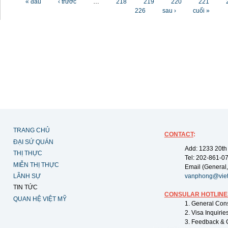
« đầu
‹ trước
…
218
219
220
221
226
sau ›
cuối »
TRANG CHỦ
CONTACT
:
ĐẠI SỨ QUÁN
Add: 1233 20th
THỊ THỰC
Tel: 202-861-0
MIỄN THỊ THỰC
Email (General,
LÃNH SỰ
vanphong@vie
TIN TỨC
CONSULAR HOTLINE
QUAN HỆ VIỆT MỸ
1. General Con
2. Visa Inquiri
3. Feedback & 