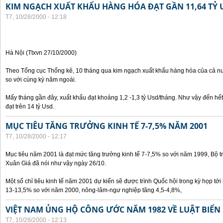
KIM NGẠCH XUẤT KHẨU HÀNG HÓA ĐẠT GẦN 11,64 TỶ 
T7, 10/28/2000 - 12:18
Hà Nội (Ttxvn 27/10/2000)
Theo Tổng cục Thống kê, 10 tháng qua kim ngạch xuất khẩu hàng hóa của cả nư
so với cùng kỳ năm ngoái.
Mấy tháng gần đây, xuất khẩu đạt khoảng 1,2 -1,3 tỷ Usd/tháng. Như vậy đến hế
đạt trên 14 tỷ Usd.
MỤC TIÊU TĂNG TRƯỞNG KINH TẾ 7-7,5% NĂM 2001
T7, 10/28/2000 - 12:17
Mục tiêu năm 2001 là đạt mức tăng trưởng kinh tế 7-7,5% so với năm 1999, Bộ 
Xuân Giá đã nói như vậy ngày 26/10.
Một số chỉ tiêu kinh tế năm 2001 dự kiến sẽ được trình Quốc hội trong kỳ họp tới 
13-13,5% so với năm 2000, nông-lâm-ngư nghiệp tăng 4,5-4,8%,
VIỆT NAM ỦNG HỘ CÔNG ƯỚC NĂM 1982 VỀ LUẬT BIỂN
T7, 10/28/2000 - 12:13