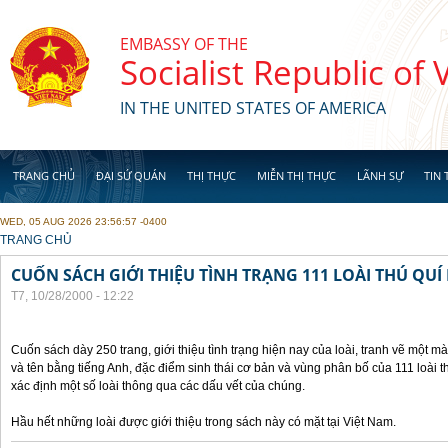
Skip to main content
EMBASSY OF THE
Socialist Republic of
IN THE UNITED STATES OF AMERICA
TRANG CHỦ
ĐẠI SỨ QUÁN
THỊ THỰC
MIỄN THỊ THỰC
LÃNH SỰ
TIN 
WED, 05 AUG 2026 23:56:57 -0400
YOU ARE HERE
TRANG CHỦ
CUỐN SÁCH GIỚI THIỆU TÌNH TRẠNG 111 LOÀI THÚ QUÍ
T7, 10/28/2000 - 12:22
Cuốn sách dày 250 trang, giới thiệu tình trạng hiện nay của loài, tranh vẽ một mà
và tên bằng tiếng Anh, đặc điểm sinh thái cơ bản và vùng phân bố của 111 loài 
xác định một số loài thông qua các dấu vết của chúng.
Hầu hết những loài được giới thiệu trong sách này có mặt tại Việt Nam.