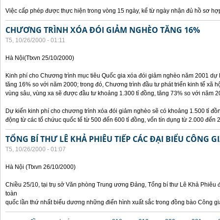
Việc cấp phép được thực hiện trong vòng 15 ngày, kể từ ngày nhận đủ hồ sơ hợp
CHƯƠNG TRÌNH XÓA ĐÓI GIẢM NGHÈO TĂNG 16%
T5, 10/26/2000 - 01:11
Hà Nội(Ttxvn 25/10/2000)
Kinh phí cho Chương trình mục tiêu Quốc gia xóa đói giảm nghèo năm 2001 dự k
tăng 16% so với năm 2000; trong đó, Chương trình đầu tư phát triển kinh tế xã hộ
vùng sâu, vùng xa sẽ được đầu tư khoảng 1.300 tỉ đồng, tăng 73% so với năm 2
Dự kiến kinh phí cho chương trình xóa đói giảm nghèo sẽ có khoảng 1.500 tỉ đ
động từ các tổ chứuc quốc tế từ 500 đến 600 tỉ đồng, vốn tín dụng từ 2.000 đến 2
TỔNG BÍ THƯ LÊ KHẢ PHIÊU TIẾP CÁC ĐẠI BIỂU CÔNG G
T5, 10/26/2000 - 01:07
Hà Nội (Ttxvn 26/10/2000)
Chiều 25/10, tại trụ sở Văn phòng Trung ương Đảng, Tổng bí thư Lê Khả Phiêu đ
toàn
quốc lần thứ nhất biểu dương những điển hình xuất sắc trong đồng bào Công gi
Các trang