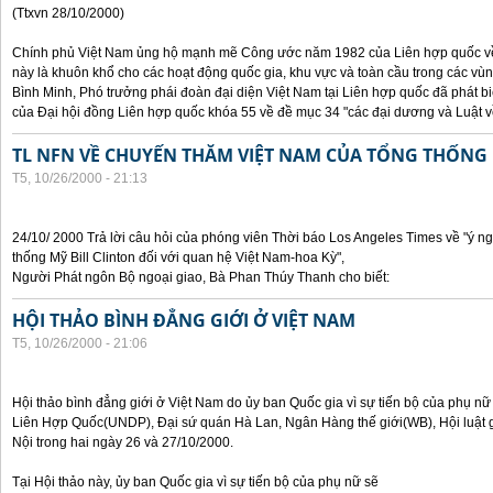
(Ttxvn 28/10/2000)
Chính phủ Việt Nam ủng hộ mạnh mẽ Công ước năm 1982 của Liên hợp quốc về 
này là khuôn khổ cho các hoạt động quốc gia, khu vực và toàn cầu trong các vùn
Bình Minh, Phó trưởng phái đoàn đại diện Việt Nam tại Liên hợp quốc đã phát bi
của Đại hội đồng Liên hợp quốc khóa 55 về đề mục 34 "các đại dương và Luật về
TL NFN VỀ CHUYẾN THĂM VIỆT NAM CỦA TỔNG THỐNG 
T5, 10/26/2000 - 21:13
24/10/ 2000 Trả lời câu hỏi của phóng viên Thời báo Los Angeles Times về "ý 
thống Mỹ Bill Clinton đối với quan hệ Việt Nam-hoa Kỳ",
Người Phát ngôn Bộ ngoại giao, Bà Phan Thúy Thanh cho biết:
HỘI THẢO BÌNH ĐẲNG GIỚI Ở VIỆT NAM
T5, 10/26/2000 - 21:06
Hội thảo bình đẳng giới ở Việt Nam do ủy ban Quốc gia vì sự tiến bộ của phụ nữ
Liên Hợp Quốc(UNDP), Đại sứ quán Hà Lan, Ngân Hàng thế giới(WB), Hội luật g
Nội trong hai ngày 26 và 27/10/2000.
Tại Hội thảo này, ủy ban Quốc gia vì sự tiến bộ của phụ nữ sẽ