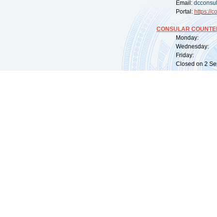
Email:
dcconsu
Portal:
https://
co
CONSULAR COUNTER
Monday: 09:
Wednesday: 0
Friday: 09:
Closed on 2 Sep