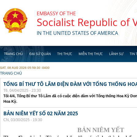
Skip to main content
EMBASSY OF THE
Socialist Republic of
IN THE UNITED STATES OF AMERICA
TRANG CHỦ
ĐẠI SỨ QUÁN
THỊ THỰC
MIỄN THỊ THỰC
LÃNH SỰ
TIN 
SAT, 08 AUG 2026 05:59:30 -0400
YOU ARE HERE
TRANG CHỦ
TỔNG BÍ THƯ TÔ LÂM ĐIỆN ĐÀM VỚI TỔNG THỐNG HOA
T6, 04/04/2025 - 23:30
Tối 4/4, Tổng Bí thư Tô Lâm đã có cuộc điện đàm với Tổng thống Hoa Kỳ Don
Hoa Kỳ.
BẢN NIÊM YẾT SỐ 02 NĂM 2025
CN, 03/30/2025 - 19:30
BẢN NIÊM YẾT