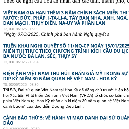
Theo đề nghị của Tòa án nhân dân các tỉnh, thành phố, c
VIỆT NAM GIA HẠN THÊM 3 NĂM CHÍNH SÁCH MIỄN TH
NƯỚC: ĐỨC, PHÁP, I-TA-LI-A, TÂY BAN NHA, ANH, NGA
ĐAN MẠCH, THỤY ĐIỂN, NA-UY VÀ PHẦN LAN
T3, 03/18/2025 - 15:09
“Ngày 07/3/2025,
Chính
ph
ủ
ban
hành Ngh
ị
quy
ế
t s
TRIỂN KHAI NGHỊ QUYẾT SỐ 11/NQ-CP NGÀY 15/01/202
MIỄN THỊ THỰC THEO CHƯƠNG TRÌNH KÍCH CẦU DU LỊ
BA NƯỚC: BA LAN, SÉC, THỤY SŸ
T3, 03/18/2025 - 15:04
ĐIỆN ẢNH VIỆT NAM THU HÚT KHÁN GIẢ MỸ TRONG SỰ
DỊP KỶ NIỆM 30 NĂM QUAN HỆ VIỆT NAM - HOA KỲ
T5, 03/06/2025 - 08:30
Tối 5/3, Đại sứ quán Việt Nam tại Hoa Kỳ đã đồng chủ trì với Hiệp h
hội Xúc tiến Phát triển Điện ảnh Việt Nam (VFDA) tổ chức sự kiện
phim Việt Nam tại Hoa Kỳ nhân dịp kỉ niệm 30 năm quan hệ Việt Na
cánh bướm” của đạo diễn Dương Diệu Linh.
CẢNH BÁO THỨ 5: VỀ HÀNH VI MẠO DANH ĐẠI SỨ QU
ĐẢO