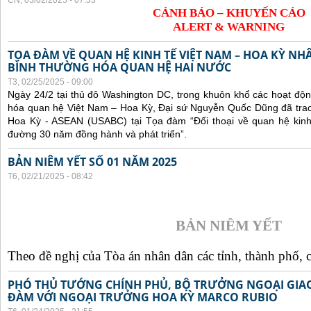
CN, 03/02/2025 - 07:53
CẢNH BÁO – KHUYẾN CÁO
ALERT & WARNING
TỌA ĐÀM VỀ QUAN HỆ KINH TẾ VIỆT NAM – HOA KỲ NH
BÌNH THƯỜNG HÓA QUAN HỆ HAI NƯỚC
T3, 02/25/2025 - 09:00
Ngày 24/2 tại thủ đô Washington DC, trong khuôn khổ các hoạt độ
hóa quan hệ Việt Nam – Hoa Kỳ, Đại sứ Nguyễn Quốc Dũng đã trao 
Hoa Kỳ - ASEAN (USABC) tại Tọa đàm “Đối thoại về quan hệ kinh
đường 30 năm đồng hành và phát triển”.
BẢN NIÊM YẾT SỐ 01 NĂM 2025
T6, 02/21/2025 - 08:42
BẢN NIÊM YẾT
Theo đề nghị của Tòa án nhân dân các tỉnh, thành phố, c
PHÓ THỦ TƯỚNG CHÍNH PHỦ, BỘ TRƯỞNG NGOẠI GIAO
ĐÀM VỚI NGOẠI TRƯỞNG HOA KỲ MARCO RUBIO