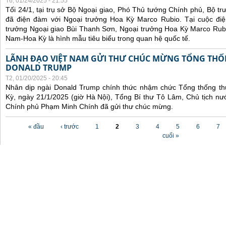
T6, 01/24/2025 - 21:55
Tối 24/1, tại trụ sở Bộ Ngoại giao, Phó Thủ tướng Chính phủ, Bộ t
đã điện đàm với Ngoại trưởng Hoa Kỳ Marco Rubio. Tại cuộc đi
trưởng Ngoại giao Bùi Thanh Sơn, Ngoại trưởng Hoa Kỳ Marco Rubi
Nam-Hoa Kỳ là hình mẫu tiêu biểu trong quan hệ quốc tế.
LÃNH ĐẠO VIỆT NAM GỬI THƯ CHÚC MỪNG TỔNG THỐ
DONALD TRUMP
T2, 01/20/2025 - 20:45
Nhân dịp ngài Donald Trump chính thức nhậm chức Tổng thống t
Kỳ, ngày 21/1/2025 (giờ Hà Nội), Tổng Bí thư Tô Lâm, Chủ tịch 
Chính phủ Phạm Minh Chính đã gửi thư chúc mừng.
Các trang
« đầu
‹ trước
1
2
3
4
5
6
7
cuối »