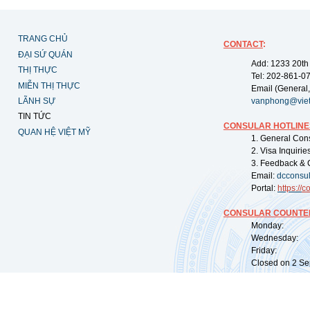
TRANG CHỦ
CONTACT
:
ĐẠI SỨ QUÁN
Add: 1233 20th
THỊ THỰC
Tel: 202-861-0
MIỄN THỊ THỰC
Email (General,
LÃNH SỰ
vanphong@vie
TIN TỨC
CONSULAR HOTLINE
QUAN HỆ VIỆT MỸ
1. General Con
2. Visa Inquiri
3. Feedback & 
Email:
dcconsu
Portal:
https://
co
CONSULAR COUNTER
Monday: 09:
Wednesday: 0
Friday: 09:
Closed on 2 Sep