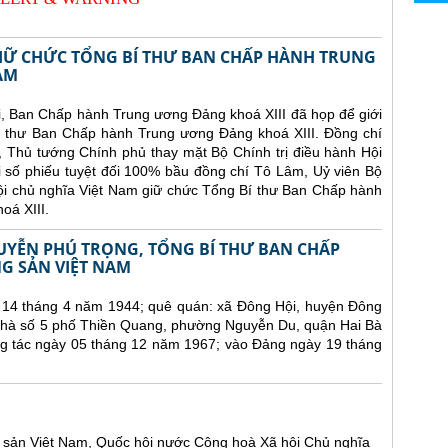
IỮ CHỨC TỔNG BÍ THƯ BAN CHẤP HÀNH TRUNG
AM
i, Ban Chấp hành Trung ương Đảng khoá XIII đã họp để giới
í thư Ban Chấp hành Trung ương Đảng khoá XIII. Đồng chí
, Thủ tướng Chính phủ thay mặt Bộ Chính trị điều hành Hội
ới số phiếu tuyệt đối 100% bầu đồng chí Tô Lâm, Uỷ viên Bộ
hội chủ nghĩa Việt Nam giữ chức Tổng Bí thư Ban Chấp hành
oá XIII.
UYỄN PHÚ TRỌNG, TỔNG BÍ THƯ BAN CHẤP
 SẢN VIỆT NAM
 14 tháng 4 năm 1944; quê quán: xã Đông Hội, huyện Đông
 nhà số 5 phố Thiền Quang, phường Nguyễn Du, quận Hai Bà
ng tác ngày 05 tháng 12 năm 1967; vào Đảng ngày 19 tháng
sản Việt Nam, Quốc hội nước Cộng hoà Xã hội Chủ nghĩa