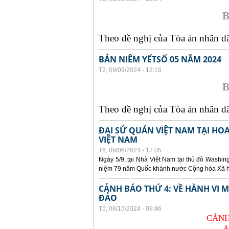
B
Theo đề nghị của Tòa án nhân dân
BẢN NIÊM YẾTSỐ 05 NĂM 2024
T2, 09/09/2024 - 12:18
B
Theo đề nghị của Tòa án nhân dân
ĐẠI SỨ QUÁN VIỆT NAM TẠI HO
VIỆT NAM
T6, 09/06/2024 - 17:05
Ngày 5/9, tại Nhà Việt Nam tại thủ đô Washin
niệm 79 năm Quốc khánh nước Cộng hòa Xã hội
CẢNH BÁO THỨ 4: VỀ HÀNH VI
ĐẢO
T5, 08/15/2024 - 09:46
CẢNH
A