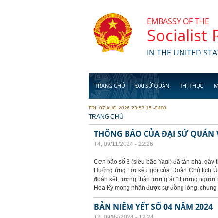
Skip to main content
EMBASSY OF THE
Socialist
IN THE UNITED STA
TRANG CHỦ
ĐẠI SỨ QUÁN
THỊ THỰC
M
FRI, 07 AUG 2026 23:57:15 -0400
YOU ARE HERE
TRANG CHỦ
THÔNG BÁO CỦA ĐẠI SỨ QUÁN V
T4, 09/11/2024 - 22:26
Cơn bão số 3 (siêu bão Yagi) đã tàn phá, gây t
Hưởng ứng Lời kêu gọi của Đoàn Chủ tịch Ủy
đoàn kết, tương thân tương ái “thương người n
Hoa Kỳ mong nhận được sự đồng lòng, chung t
BẢN NIÊM YẾT SỐ 04 NĂM 2024
T2, 09/09/2024 - 12:24