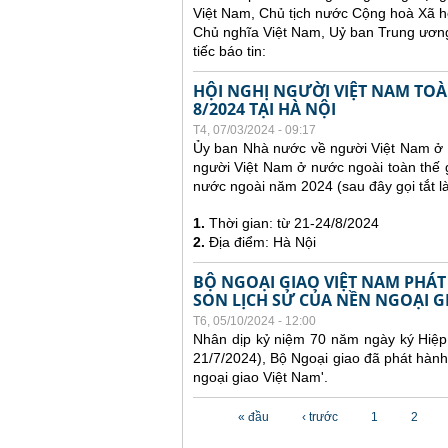
Việt Nam, Chủ tịch nước Cộng hoà Xã h
Chủ nghĩa Việt Nam, Uỷ ban Trung ương
tiếc báo tin:
HỘI NGHỊ NGƯỜI VIỆT NAM TOÀN
8/2024 TẠI HÀ NỘI
T4, 07/03/2024 - 09:17
Ủy ban Nhà nước về người Việt Nam ở n
người Việt Nam ở nước ngoài toàn thế g
nước ngoài năm 2024 (sau đây gọi tắt 
1.
Thời gian: từ 21-24/8/2024
2.
Địa điểm: Hà Nội
BỘ NGOẠI GIAO VIỆT NAM PHÁT
SON LỊCH SỬ CỦA NỀN NGOẠI G
T6, 05/10/2024 - 12:00
Nhân dịp kỷ niệm 70 năm ngày ký Hiệp 
21/7/2024), Bộ Ngoại giao đã phát hành
ngoại giao Việt Nam'.
Các trang
« đầu
‹ trước
1
2