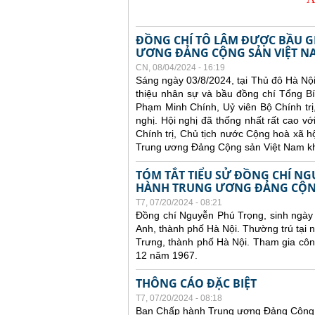
ĐỒNG CHÍ TÔ LÂM ĐƯỢC BẦU G
ƯƠNG ĐẢNG CỘNG SẢN VIỆT N
CN, 08/04/2024 - 16:19
Sáng ngày 03/8/2024, tại Thủ đô Hà Nộ
thiệu nhân sự và bầu đồng chí Tổng B
Phạm Minh Chính, Uỷ viên Bộ Chính trị
nghị. Hội nghị đã thống nhất rất cao v
Chính trị, Chủ tịch nước Cộng hoà xã 
Trung ương Đảng Cộng sản Việt Nam kh
TÓM TẮT TIỂU SỬ ĐỒNG CHÍ NG
HÀNH TRUNG ƯƠNG ĐẢNG CỘNG
T7, 07/20/2024 - 08:21
Đồng chí Nguyễn Phú Trọng, sinh ngày
Anh, thành phố Hà Nội. Thường trú tại
Trưng, thành phố Hà Nội. Tham gia cô
12 năm 1967.
THÔNG CÁO ĐẶC BIỆT
T7, 07/20/2024 - 08:18
Ban Chấp hành Trung ương Đảng Cộng 