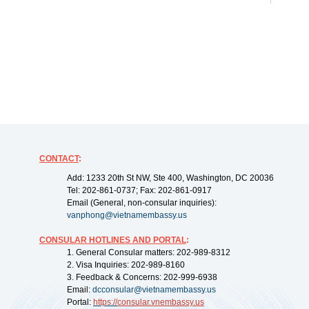
CONTACT
:
Add: 1233 20th St NW, Ste 400, Washington, DC 20036
Tel: 202-861-0737; Fax: 202-861-0917
Email (General, non-consular inquiries):
vanphong@vietnamembassy.us
CONSULAR HOTLINES AND PORTAL
:
1. General Consular matters: 202-989-8312
2. Visa Inquiries: 202-989-8160
3. Feedback & Concerns: 202-999-6938
Email:
dcconsular@vietnamembassy.us
Portal:
https://
consular.vnembassy.us