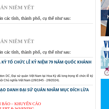
ẢN NIÊM YẾT
 các tỉnh, thành phố, cụ thể như sau:
ẢN NIÊM YẾT
 các tỉnh, thành phố, cụ thể như sau:
A KỲ TỔ CHỨC LỄ KỶ NIỆM 79 NĂM QUỐC KHÁNH
gton DC, Đại sứ quán Việt Nam tại Hoa Kỳ đã long trọng tổ chức lễ kỷ
 Chủ nghĩa Việt Nam (2/9/1945 - 2/9/2024).
 MẠO DANH ĐẠI SỨ QUÁN NHẰM MỤC ĐÍCH LỪA
 BÁO – KHUYẾN CÁO
LERT & WARNING