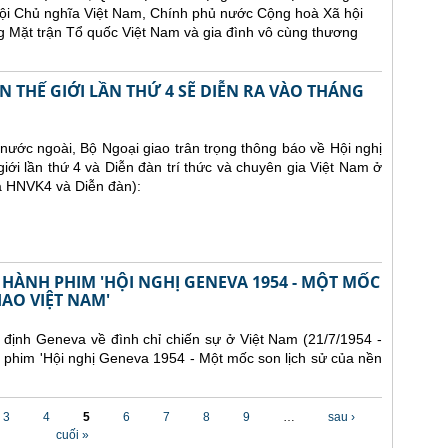
ội Chủ nghĩa Việt Nam, Chính phủ nước Cộng hoà Xã hội
 Mặt trận Tổ quốc Việt Nam và gia đình vô cùng thương
 THẾ GIỚI LẦN THỨ 4 SẼ DIỄN RA VÀO THÁNG
ước ngoài, Bộ Ngoại giao trân trọng thông báo về Hội nghị
iới lần thứ 4 và Diễn đàn trí thức và chuyên gia Việt Nam ở
là HNVK4 và Diễn đàn):
 HÀNH PHIM 'HỘI NGHỊ GENEVA 1954 - MỘT MỐC
IAO VIỆT NAM'
định Geneva về đình chỉ chiến sự ở Việt Nam (21/7/1954 -
 phim 'Hội nghị Geneva 1954 - Một mốc son lịch sử của nền
3
4
5
6
7
8
9
…
sau ›
cuối »