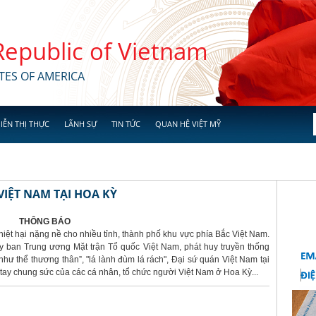
 Republic of Vietnam
TES OF AMERICA
IỄN THỊ THỰC
LÃNH SỰ
TIN TỨC
QUAN HỆ VIỆT MỸ
IỆT NAM TẠI HOA KỲ
THÔNG BÁO
hiệt hại nặng nề cho nhiều tỉnh, thành phố khu vực phía Bắc Việt Nam.
 ban Trung ương Mặt trận Tổ quốc Việt Nam, phát huy truyền thống
hư thể thương thân”, "lá lành đùm lá rách", Đại sứ quán Việt Nam tại
ay chung sức của các cá nhân, tổ chức người Việt Nam ở Hoa Kỳ...