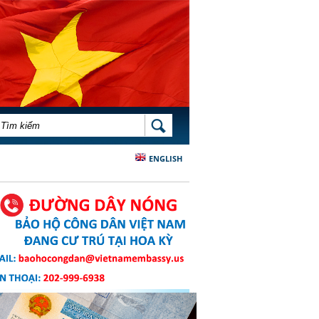
BIỂU MẪU TÌM KIẾM
TÌM KIẾM
ENGLISH