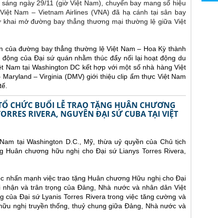
c sáng ngày 29/11 (giờ Việt Nam), chuyến bay mang số hiệu
ệt Nam – Vietnam Airlines (VNA) đã hạ cánh tại sân bay
ử khai mở đường bay thẳng thương mại thường lệ giữa Việt
n của đường bay thẳng thường lệ Việt Nam – Hoa Kỳ thành
 động của Đại sứ quán nhằm thúc đẩy nối lại hoạt động du
ệt Nam tại Washington DC kết hợp với một số nhà hàng Việt
aryland – Virginia (DMV) giới thiệu clip ẩm thực Việt Nam
tế.
Ỹ TỔ CHỨC BUỔI LỄ TRAO TẶNG HUÂN CHƯƠNG
ORRES RIVERA, NGUYÊN ĐẠI SỨ CUBA TẠI VIỆT
 Nam tại Washington D.C., Mỹ, thừa uỷ quyền của Chủ tịch
g Huân chương hữu nghị cho Đại sứ Lianys Torres Rivera,
gọc nhấn mạnh việc trao tặng Huân chương Hữu nghị cho Đại
hi nhận và trân trọng của Đảng, Nhà nước và nhân dân Việt
 của Đại sứ Lyanis Torres Rivera trong việc tăng cường và
hữu nghị truyền thống, thuỷ chung giữa Đảng, Nhà nước và