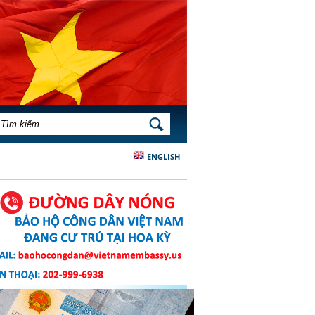
BIỂU MẪU TÌM KIẾM
TÌM KIẾM
ENGLISH