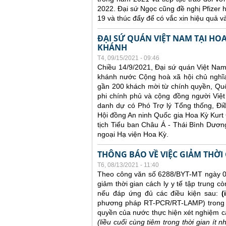
2022. Đại sứ Ngọc cũng đề nghị Pfizer hợ
19 và thúc đẩy để có vắc xin hiệu quả v
ĐẠI SỨ QUÁN VIỆT NAM TẠI HO
KHÁNH
T4, 09/15/2021 - 09:46
Chiều 14/9/2021, Đại sứ quán Việt Nam
khánh nước Cộng hoà xã hội chủ nghĩa
gần 200 khách mời từ chính quyền, Quốc
phi chính phủ và cộng đồng người Việt
danh dự có Phó Trợ lý Tổng thống, Đi
Hội đồng An ninh Quốc gia Hoa Kỳ Kurt 
tịch Tiểu ban Châu Á - Thái Bình Dươn
ngoại Hạ viện Hoa Kỳ.
THÔNG BÁO VỀ VIỆC GIẢM THỜI
T6, 08/13/2021 - 11:40
Theo công văn số 6288/BYT-MT ngày 04
giảm thời gian cách ly y tế tập trung cò
nếu đáp ứng đủ các điều kiện sau:
(i
phương pháp RT-PCR/RT-LAMP) trong v
quyền của nước thực hiện xét nghiệm 
(liều cuối cùng tiêm trong thời gian ít