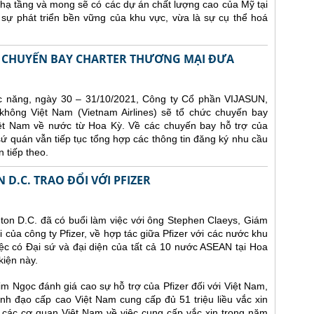
à hạ tầng và mong sẽ có các dự án chất lượng cao của Mỹ tại
sự phát triển bền vững của khu vực, vừa là sự cụ thể hoá
AI CHUYẾN BAY CHARTER THƯƠNG MẠI ĐƯA
 năng, ngày 30 – 31/10/2021, Công ty Cổ phần VIJASUN,
hông Việt Nam (Vietnam Airlines) sẽ tổ chức chuyến bay
ệt Nam về nước từ Hoa Kỳ. Về các chuyến bay hỗ trợ của
 quán vẫn tiếp tục tổng hợp các thông tin đăng ký nhu cầu
n tiếp theo.
D.C. TRAO ĐỔI VỚI PFIZER
on D.C. đã có buổi làm việc với ông Stephen Claeys, Giám
ủa công ty Pfizer, về hợp tác giữa Pfizer với các nước khu
c có Đại sứ và đại diện của tất cả 10 nước ASEAN tại Hoa
kiện này.
Kim Ngọc đánh giá cao sự hỗ trợ của Pfizer đối với Việt Nam,
ãnh đạo cấp cao Việt Nam cung cấp đủ 51 triệu liều vắc xin
i các cơ quan Việt Nam về việc cung cấp vắc xin trong năm