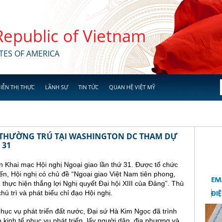
 Republic of Vietnam
TES OF AMERICA
IỄN THỊ THỰC
LÃNH SỰ
TIN TỨC
QUAN HỆ VIỆT MỸ
 THƯỜNG TRÚ TẠI WASHINGTON DC THAM DỰ
 31
n Khai mạc Hội nghị Ngoại giao lần thứ 31. Được tổ chức
yến, Hội nghị có chủ đề “Ngoại giao Việt Nam tiên phong,
, thực hiện thắng lợi Nghị quyết Đại hội XIII của Đảng”. Thủ
 trì và phát biểu chỉ đạo Hội nghị.
hục vụ phát triển đất nước, Đại sứ Hà Kim Ngọc đã trình
kinh tế phục vụ phát triển, lấy người dân, địa phương và