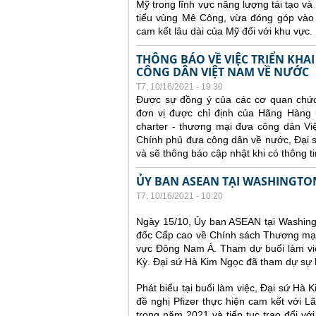
Mỹ trong lĩnh vực năng lượng tái tạo v
tiểu vùng Mê Công, vừa đóng góp vào 
cam kết lâu dài của Mỹ đối với khu vực.
THÔNG BÁO VỀ VIỆC TRIỂN KH
CÔNG DÂN VIỆT NAM VỀ NƯỚC
T7, 10/16/2021 - 19:30
Được sự đồng ý của các cơ quan chức
đơn vị được chỉ định của Hãng Hàng k
charter - thương mại đưa công dân Vi
Chính phủ đưa công dân về nước, Đại sứ
và sẽ thông báo cập nhật khi có thông ti
ỦY BAN ASEAN TẠI WASHINGTON 
T7, 10/16/2021 - 10:20
Ngày 15/10, Ủy ban ASEAN tại Washingt
đốc Cấp cao về Chính sách Thương mại c
vực Đông Nam Á. Tham dự buổi làm việ
Kỳ. Đại sứ Hà Kim Ngọc đã tham dự sự 
Phát biểu tại buổi làm việc, Đại sứ Hà 
đề nghị Pfizer thực hiện cam kết với L
trong năm 2021 và tiếp tục trao đổi vớ