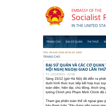
Skip to main content
EMBASSY OF THE
Socialist
IN THE UNITED STA
TRANG CHỦ
ĐẠI SỨ QUÁN
THỊ THỰC
M
THU, 06 AUG 2026 00:52:03 -0400
YOU ARE HERE
TRANG CHỦ
ĐẠI SỨ QUÁN VÀ CÁC CƠ QUAN
HỘI NGHỊ NGOẠI GIAO LẦN THỨ
T3, 12/14/2021 - 22:08
Sáng 15/12 (giờ Hà Nội) đã diễn ra phiê
dưới hình thức trực tiếp kết hợp trực tu
toàn diện, hiện đại, chủ động, thích ứng
tướng Chính phủ Phạm Minh Chính đã chủ
Tham gia phiên toàn thể về ngoại giao p
bày tham luận “Xây dựng nền ngoại giao 