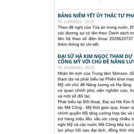
BẢNG NIÊM YẾT ỦY THÁC TƯ PH
T6, 11/05/2021 - 15:31
Theo đề nghị của Tòa án trong nước, ĐS
các đương sự có tên theo Danh sách tr
liên hệ theo số điện thoại 2028610737
thêm thông tin chi tiết.
ĐẠI SỨ HÀ KIM NGỌC THAM DỰ 
CÔNG MỸ VỚI CHỦ ĐỀ NĂNG LƯ
T3, 10/19/2021 - 05:32
Nhận lời mời của Trung tâm Stimson, tố
tham dự và phát biểu tại Phiên khai mạc
Mỹ với chủ đề Năng lượng và Hạ tầng. 
cơ quan chính phủ, viện nghiên cứu, t
và một số đối tác.
Phát biểu tại Đối thoại, Đại sứ Hà Kim
tác Mê Công - Mỹ thời gian qua, hoan 
chính quyền Mỹ tăng cường hợp tác và h
trợ hàng triệu liều vắc-xin cùng nhiều 
nghị Mỹ và các nước Mê Công tiếp tục co
lực phục hồi sau đại dịch, đồng thời n