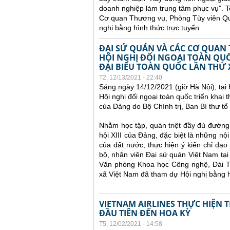
doanh nghiệp làm trung tâm phục vụ”.
T
Cơ quan Thương vụ, Phòng Tùy viên Q
nghị bằng hình thức trực tuyến.
ĐẠI SỨ QUÁN VÀ CÁC CƠ QUAN
HỘI NGHỊ ĐỐI NGOẠI TOÀN QUỐ
ĐẠI BIỂU TOÀN QUỐC LẦN THỨ 
T2, 12/13/2021 - 22:40
Sáng ngày 14/12/2021 (giờ Hà Nội), tại
Hội nghị đối ngoại toàn quốc
triển khai 
của Đảng do Bộ Chính trị, Ban Bí thư tổ 
Nhằm học tập, quán triệt đầy đủ đường 
hội XIII của Đảng, đặc biệt là những nội
của đất nước, thực hiện ý kiến chỉ đạ
bộ, nhân viên Đại sứ quán Việt Nam t
Văn phòng Khoa học Công nghệ, Đài Tr
xã Việt Nam đã tham dự Hội nghị bằng h
VIETNAM AIRLINES THỰC HIỆN
ĐẦU TIÊN ĐẾN HOA KỲ
T5, 12/02/2021 - 14:58