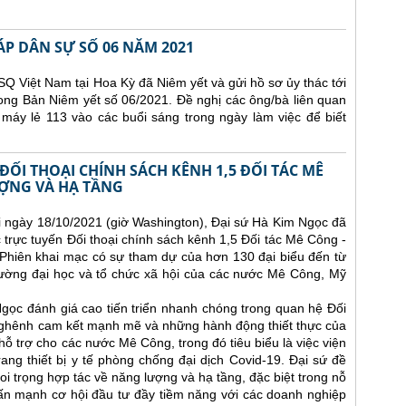
ÁP DÂN SỰ SỐ 06 NĂM 2021
Q Việt Nam tại Hoa Kỳ đã Niêm yết và gửi hồ sơ ủy thác tới
ong Bản Niêm yết số 06/2021. Đề nghị các ông/bà liên quan
 máy lẻ 113 vào các buổi sáng trong ngày làm việc để biết
ĐỐI THOẠI CHÍNH SÁCH KÊNH 1,5 ĐỐI TÁC MÊ
ỢNG VÀ HẠ TẦNG
i ngày 18/10/2021 (giờ Washington), Đại sứ Hà Kim Ngọc đã
 trực tuyến Đối thoại chính sách kênh 1,5 Đối tác Mê Công -
Phiên khai mạc có sự tham dự của hơn 130 đại biểu đến từ
rường đại học và tổ chức xã hội của các nước Mê Công, Mỹ
 Ngọc đánh giá cao tiến triển nhanh chóng trong quan hệ Đối
nghênh cam kết mạnh mẽ và những hành động thiết thực của
ỗ trợ cho các nước Mê Công, trong đó tiêu biểu là việc viện
trang thiết bị y tế phòng chống đại dịch Covid-19. Đại sứ đề
i trọng hợp tác về năng lượng và hạ tầng, đặc biệt trong nỗ
hấn mạnh cơ hội đầu tư đầy tiềm năng với các doanh nghiệp