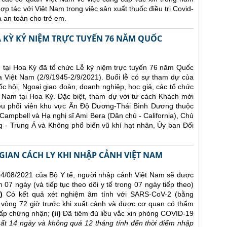
p tác với Việt Nam trong việc sản xuất thuốc điều trị Covid-
à an toàn cho trẻ em.
A KỲ KỶ NIỆM TRỰC TUYẾN 76 NĂM QUỐC
 tại Hoa Kỳ đã tổ chức Lễ kỷ niệm trực tuyến 76 năm Quốc
 Việt Nam (2/9/1945-2/9/2021). Buổi lễ có sự tham dự của
 hội, Ngoại giao đoàn, doanh nghiệp, học giả, các tổ chức
 Nam tại Hoa Kỳ. Đặc biệt, tham dự với tư cách Khách mời
ều phối viên khu vực Ấn Độ Dương-Thái Bình Dương thuộc
Campbell và Hạ nghị sĩ Ami Bera (Dân chủ - California), Chủ
g - Trung Á và Không phổ biến vũ khí hạt nhân, Ủy ban Đối
 GIAN CÁCH LY KHI NHẬP CẢNH VIỆT NAM
/08/2021 của Bộ Y tế, người nhập cảnh Việt Nam sẽ được
n 07 ngày (và tiếp tục theo dõi y tế trong 07 ngày tiếp theo)
)
Có kết quả xét nghiệm âm tính với SARS-CoV-2 (bằng
òng 72 giờ trước khi xuất cảnh và được cơ quan có thẩm
cấp chứng nhận;
(ii)
Đã tiêm đủ liều vắc xin phòng COVID-19
 nhất 14 ngày và không quá 12 tháng tính đến thời điểm nhập