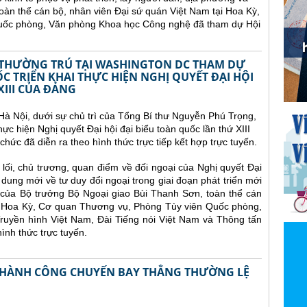
oàn thể cán bộ, nhân viên Đại sứ quán Việt Nam tại Hoa Kỳ,
uốc phòng, Văn phòng Khoa học Công nghệ đã tham dự Hội
 THƯỜNG TRÚ TẠI WASHINGTON DC THAM DỰ
C TRIỂN KHAI THỰC HIỆN NGHỊ QUYẾT ĐẠI HỘI
XIII CỦA ĐẢNG
 Hà Nội, dưới sự chủ trì của Tổng Bí thư Nguyễn Phú Trọng,
thực hiện Nghị quyết Đại hội đại biểu toàn quốc lần thứ XIII
chức đã diễn ra theo hình thức trực tiếp kết hợp trực tuyến.
lối, chủ trương, quan điểm về đối ngoại của Nghị quyết Đại
 dung mới về tư duy đổi ngoại trong giai đoạn phát triển mới
o của Bộ trưởng Bộ Ngoại giao Bùi Thanh Sơn, toàn thể cán
ại Hoa Kỳ, Cơ quan Thương vụ, Phòng Tùy viên Quốc phòng,
uyền hình Việt Nam, Đài Tiếng nói Việt Nam và Thông tấn
ình thức trực tuyến.
 THÀNH CÔNG CHUYẾN BAY THẲNG THƯỜNG LỆ