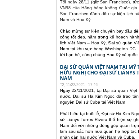
Tối ngày 28/11 (giờ San Francisco), tứ
VN98 của Hãng hàng không Quốc gia Vi
San Francisco đánh dấu sự kiện lịch s
Nam và Hoa Kỳ.
Chào mừng sự kiện chuyến bay đầu tiê
công tốt đẹp, nằm trong kế hoạch hành
lịch Việt Nam – Hoa Kỳ, Đại sứ quán Vi
Nam tại khu vực bang Washington DC – M
tới bạn bè, công chúng Hoa Kỳ và quốc 
ĐẠI SỨ QUÁN VIỆT NAM TẠI M
HỮU NGHỊ CHO ĐẠI SỨ LIANYS T
NAM
T2, 11/22/2021 - 17:46
Ngày 22/11/2021, tại Đại sứ quán Việt
nước, Đại sứ Hà Kim Ngọc đã trao tặn
nguyên Đại sứ Cuba tại Việt Nam.
Phát biểu tại buổi lễ, Đại sứ Hà Kim N
sứ Lianys Torres Rivera thể hiện sự g
Nam đối với những đóng góp quan trọng
làm sâu sắc hơn nữa quan hệ hợp tác 
nhân dân hai nước Việt Nam và Cuba.