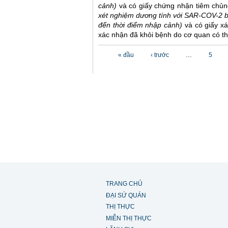
cảnh)
và có giấy chứng nhận tiêm chủ
xét nghiệm dương tính với SAR-COV-2 
đến thời điểm nhập cảnh)
và có giấy x
xác nhận đã khỏi bệnh do cơ quan có th
Các trang
« đầu
‹ trước
…
5
TRANG CHỦ
ĐẠI SỨ QUÁN
THỊ THỰC
MIỄN THỊ THỰC