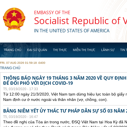
Skip to main content
EMBASSY OF THE
Socialist Republic of
IN THE UNITED STATES OF AMERICA
TRANG CHỦ
ĐẠI SỨ QUÁN
THỊ THỰC
MIỄN THỊ THỰC
LÃNH SỰ
TIN 
FRI, 07 AUG 2026 01:59:18 -0400
YOU ARE HERE
TRANG CHỦ
THÔNG BÁO NGÀY 19 THÁNG 3 NĂM 2020 VỀ QUY ĐỊN
ĐỂ ĐỐI PHÓ VỚI DỊCH COVID-19
T5, 03/19/2020 - 17:33
Từ 12:00 ngày 21/3/2020, Việt Nam tạm dừng hiệu lực toàn bộ giấy m
Nam định cư ở nước ngoài và thân nhân (vợ, chồng, con).
BẢNG NIÊM YẾT ỦY THÁC TƯ PHÁP DÂN SỰ SỐ 03 NĂM 
T5, 03/19/2020 - 16:47
Theo đề nghị của Tòa án trong nước, ĐSQ Việt Nam tại Hoa Kỳ đã Ni