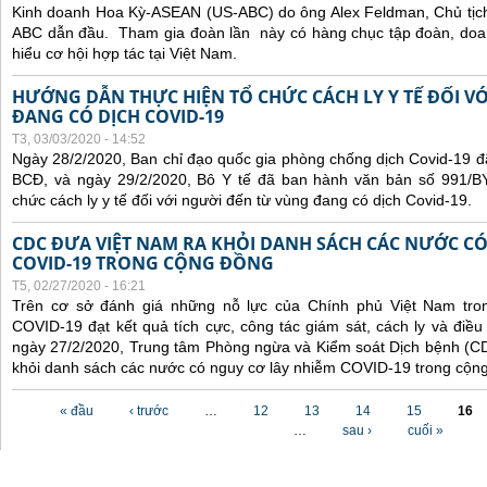
Kinh doanh Hoa Kỳ-ASEAN (US-ABC) do ông Alex Feldman, Chủ tịc
ABC dẫn đầu. Tham gia đoàn lần này có hàng chục tập đoàn, doa
hiểu cơ hội hợp tác tại Việt Nam.
HƯỚNG DẪN THỰC HIỆN TỔ CHỨC CÁCH LY Y TẾ ĐỐI V
ĐANG CÓ DỊCH COVID-19
T3, 03/03/2020 - 14:52
Ngày 28/2/2020, Ban chỉ đạo quốc gia phòng chống dịch Covid-19 
BCĐ, và ngày 29/2/2020, Bô Y tế đã ban hành văn bản số 991/BY
chức cách ly y tế đối với người đến từ vùng đang có dịch Covid-19.
CDC ĐƯA VIỆT NAM RA KHỎI DANH SÁCH CÁC NƯỚC CÓ
COVID-19 TRONG CỘNG ĐỒNG
T5, 02/27/2020 - 16:21
Trên cơ sở đánh giá những nỗ lực của Chính phủ Việt Nam tro
COVID-19 đạt kết quả tích cực, công tác giám sát, cách ly và điều 
ngày 27/2/2020, Trung tâm Phòng ngừa và Kiểm soát Dịch bệnh (C
khỏi danh sách các nước có nguy cơ lây nhiễm COVID-19 trong cộn
Các trang
« đầu
‹ trước
…
12
13
14
15
16
…
sau ›
cuối »