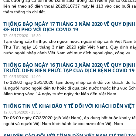
các đương sự có tên theo Danh sách trong Bản Niêm yết số 03/2020
liên hệ theo số điện thoại 2028610737 máy lẻ 113 vào các buổi sá
thêm thông tin chi tiết.
THÔNG BÁO NGÀY 17 THÁNG 3 NĂM 2020 VỀ QUY ĐỊNH
ĐỂ ĐỐI PHÓ VỚI DỊCH COVID-19
T3, 03/17/2020 - 15:30
Tạm dừng cấp thị thực cho người nước ngoài nhập cảnh Việt Nam t
Thứ Tư, ngày 18 tháng 3 năm 2020 (giờ Việt Nam). Quy định này
nước ngoài nhập cảnh Việt Nam với mục đích ngoại giao, công vụ.
THÔNG BÁO NGÀY 16 THÁNG 3 NĂM 2020 VỀ QUY ĐỊNH
TRƯỚC DIỄN BIẾN PHỨC TẠP CỦA DỊCH BỆNH COVID-19
T2, 03/16/2020 - 14:09
Từ 12h00 ngày 15/3/2020, t
ạm dừng nhập cảnh đối với khách du lịch
là người nước ngoài đến từ hoặc đi qua các nước thuộc khu vực S
Ailen trong vòng 14 ngày trước ngày dự kiến đến Việt Nam.
THÔNG TIN VỀ KHAI BÁO Y TẾ ĐỐI VỚI KHÁCH ĐẾN VIỆ
T2, 03/16/2020 - 13:35
Từ 06:00 ngày 07/3/2020 (giờ Việt Nam), áp dụng bắt buộc khai y tế
ngoài và người Việt Nam khởi hành từ các nước đến Việt Nam.
KHUYẾN CÁO ĐỐI VỚI CÔNG DÂN VIỆT NAM CƯ TRÚ TẠI