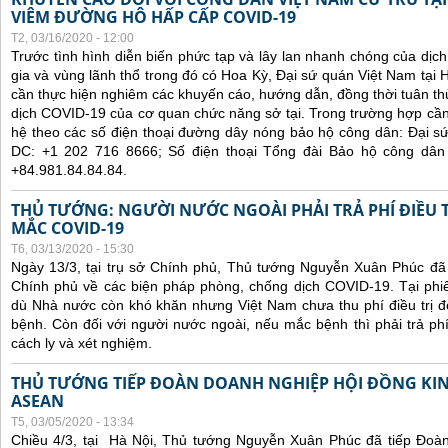
VIÊM ĐƯỜNG HÔ HẤP CẤP COVID-19
T2, 03/16/2020 - 12:00
Trước tình hình diễn biến phức tạp và lây lan nhanh chóng của dịc
gia và vùng lãnh thổ trong đó có Hoa Kỳ, Đại sứ quán Việt Nam tại
cần thực hiện nghiêm các khuyến cáo, hướng dẫn, đồng thời tuân th
dịch COVID-19 của cơ quan chức năng sở tại. Trong trường hợp cần 
hệ theo các số điện thoại đường dây nóng bảo hộ công dân: Đại s
DC: +1 202 716 8666; Số điện thoại Tổng đài Bảo hộ công dân
+84.981.84.84.84.
THỦ TƯỚNG: NGƯỜI NƯỚC NGOÀI PHẢI TRẢ PHÍ ĐIỀU T
MẮC COVID-19
T6, 03/13/2020 - 15:30
Ngày 13/3, tại trụ sở Chính phủ, Thủ tướng Nguyễn Xuân Phúc đã 
Chính phủ về các biện pháp phòng, chống dịch COVID-19. Tại ph
dù Nhà nước còn khó khăn nhưng Việt Nam chưa thu phí điều trị đ
bệnh. Còn đối với người nước ngoài, nếu mắc bệnh thì phải trả phí đ
cách ly và xét nghiệm.
THỦ TƯỚNG TIẾP ĐOÀN DOANH NGHIỆP HỘI ĐỒNG KI
ASEAN
T5, 03/05/2020 - 13:34
Chiều 4/3, tại Hà Nội, Thủ tướng Nguyễn Xuân Phúc đã tiếp Đoà