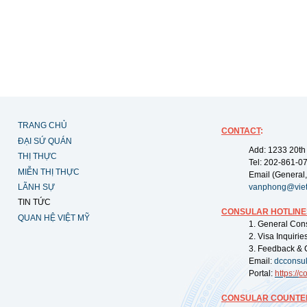
TRANG CHỦ
CONTACT
:
ĐẠI SỨ QUÁN
Add: 1233 20th
THỊ THỰC
Tel: 202-861-0
MIỄN THỊ THỰC
Email (General,
LÃNH SỰ
vanphong@vie
TIN TỨC
CONSULAR HOTLINE
QUAN HỆ VIỆT MỸ
1. General Con
2. Visa Inquiri
3. Feedback & 
Email:
dcconsu
Portal:
https://
co
CONSULAR COUNTER