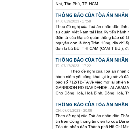
Nhì, Tân Phú, TP. HCM.
THÔNG BÁO CỦA TÒA ÁN NHÂN
T4, 07/19/2023 - 17:58
Theo đề nghị của Toà án nhân dân tỉnh 
sứ quán Việt Nam tại Hoa Kỳ tiến hành ni
điện tử của Đại sứ quán thông báo số 18
nguyên đơn là ông Trần Hùng, địa chỉ ấ
đơn là bà BUI THI CAM (CAM T BUI),
THÔNG BÁO CỦA TÒA ÁN NHÂN
T2, 07/17/2023 - 17:22
Theo đề nghị của Toà án nhân dân tỉ
hành niêm yết công khai tại trụ sở và đă
báo số 712/TB-TA về việc mở lại phiên t
GARRISON RD GARDENDEL ALABAMA 
Chợ Đông Hoà, Hoà Bình, Đông Hoà, T
THÔNG BÁO CỦA TÒA ÁN NHÂN
CN, 07/09/2023 - 20:09
Theo đề nghị của Toà án nhân dân Thàn
tin trên Cổng thông tin điện tử của Đại
Tòa án nhân dân Thành phố Hồ Chí Minh