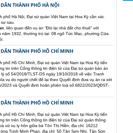
 DÂN THÀNH PHỐ HÀ NỘI
h phố Hà Nội, Đại sứ quán Việt Nam tại Hoa Kỳ cần xác
 sự sau:
àn
, liên quan đến vụ án “Đòi lại nhà đất cho thuê” với
h năm 1932, thường trú tại: 08 ngõ Tức Mạc, phường Cửa
i.
 DÂN THÀNH PHỐ HÔ CHÍ MINH
 phố Hồ Chí Minh, Đại sứ quán Việt Nam tại Hoa Kỳ tiến
ăng tin trên Cổng thông tin điện tử của Đại sứ quán bản án
 lý số 54/2018/TLST-DS ngày 19/10/2018 về việc Tranh
hĩa vụ do người chết để lại theo Quyết định đưa vụ án ra xét
2023 và Quyết định hoãn phiên toà số 6822/2023/QĐST-
 DÂN THÀNH PHỐ HỒ CHÍ MINH
 phố Hồ Chí Minh, Đại sứ quán Việt Nam tại Hoa Kỳ tiến
ng tin trên Cổng thông tin điện tử của Đại sứ quán thông
oà xử vụ ly hôn giữa bà Tôn Thị Hiền, địa chỉ: 16212
 Trịnh Minh Phan, địa chỉ: 50 Tân Sơn Nhì, Tân Sơn