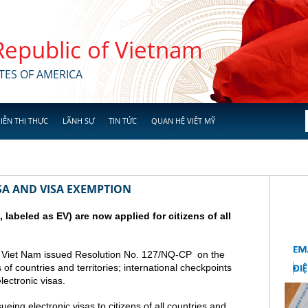
 Republic of Vietnam
TES OF AMERICA
IỄN THỊ THỰC
LÃNH SỰ
TIN TỨC
QUAN HỆ VIỆT MỸ
SA AND VISA EXEMPTION
a, labeled as EV) are now applied for citizens of all
 Viet Nam issued Resolution No. 127/NQ-CP on the
s of countries and territories; international checkpoints
lectronic visas.
ing electronic visas to citizens of all countries and