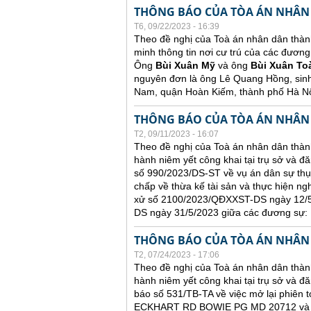
THÔNG BÁO CỦA TÒA ÁN NHÂN
T6, 09/22/2023 - 16:39
Theo đề nghị của Toà án nhân dân thàn
minh thông tin nơi cư trú của các đương
Ông
Bùi Xuân Mỹ
và ông
Bùi Xuân To
nguyên đơn là ông Lê Quang Hồng, sin
Nam, quận Hoàn Kiếm, thành phố Hà Nộ
THÔNG BÁO CỦA TÒA ÁN NHÂN
T2, 09/11/2023 - 16:07
Theo đề nghị của Toà án nhân dân thành
hành niêm yết công khai tại trụ sở và đ
số 990/2023/DS-ST về vụ án dân sự thụ
chấp về thừa kế tài sản và thực hiện ng
xử số 2100/2023/QĐXXST-DS ngày 12/5/
DS ngày 31/5/2023 giữa các đương sự:
THÔNG BÁO CỦA TÒA ÁN NHÂN
T2, 07/24/2023 - 17:06
Theo đề nghị của Toà án nhân dân thành
hành niêm yết công khai tại trụ sở và đă
báo số 531/TB-TA về việc mở lại phiên t
ECKHART RD BOWIE PG MD 20712 và ông