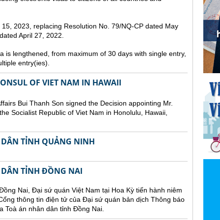
st 15, 2023, replacing Resolution No. 79/NQ-CP dated May
ated April 27, 2022.
sa is lengthened, from maximum of 30 days with single entry,
tiple entry(ies).
NSUL OF VIET NAM IN HAWAII
Affairs Bui Thanh Son signed the Decision appointing Mr.
he Socialist Republic of Viet Nam in Honolulu, Hawaii,
 DÂN TỈNH QUẢNG NINH
 DÂN TỈNH ĐỒNG NAI
Đồng Nai, Đại sứ quán Việt Nam tại Hoa Kỳ tiến hành niêm
n Cổng thông tin điện tử của Đại sứ quán bản dịch Thông báo
a Toà án nhân dân tỉnh Đồng Nai.