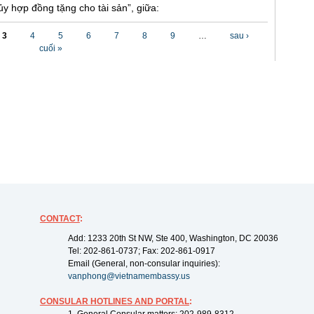
y hợp đồng tặng cho tài sản”, giữa:
3
4
5
6
7
8
9
…
sau ›
cuối »
CONTACT
:
Add: 1233 20th St NW, Ste 400, Washington, DC 20036
Tel: 202-861-0737; Fax: 202-861-0917
Email (General, non-consular inquiries):
vanphong@vietnamembassy.us
CONSULAR HOTLINES AND PORTAL
: