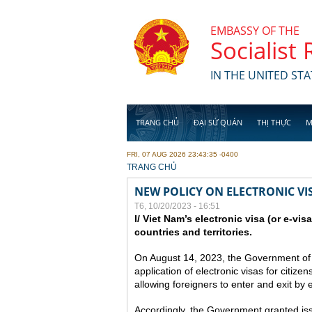
Skip to main content
EMBASSY OF THE
Socialist
IN THE UNITED STA
TRANG CHỦ
ĐẠI SỨ QUÁN
THỊ THỰC
M
FRI, 07 AUG 2026 23:43:35 -0400
YOU ARE HERE
TRANG CHỦ
NEW POLICY ON ELECTRONIC VI
T6, 10/20/2023 - 16:51
I/ Viet Nam’s electronic visa (or e-vis
countries and territories.
On August 14, 2023, the Government of
application of electronic visas for citizen
allowing foreigners to enter and exit by e
Accordingly, the Government granted issue