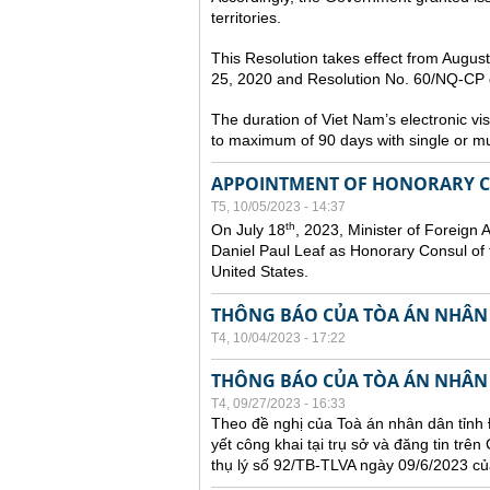
territories.
This Resolution takes effect from Augu
25, 2020 and Resolution No. 60/NQ-CP d
The duration of Viet Nam’s electronic vi
to maximum of 90 days with single or mul
APPOINTMENT OF HONORARY CO
T5, 10/05/2023 - 14:37
th
On July 18
, 2023, Minister of Foreign 
Daniel Paul Leaf as Honorary Consul of t
United States.
THÔNG BÁO CỦA TÒA ÁN NHÂN
T4, 10/04/2023 - 17:22
THÔNG BÁO CỦA TÒA ÁN NHÂN
T4, 09/27/2023 - 16:33
Theo đề nghị của Toà án nhân dân tỉnh 
yết công khai tại trụ sở và đăng tin trê
thụ lý số 92/TB-TLVA ngày 09/6/2023 củ