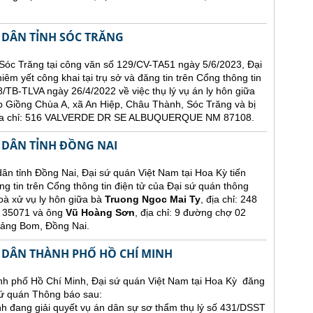
 DÂN TỈNH SÓC TRĂNG
Sóc Trăng tại công văn số 129/CV-TA51 ngày 5/6/2023, Đại
êm yết công khai tại trụ sở và đăng tin trên Cổng thông tin
/TB-TLVA ngày 26/4/2022 về việc thụ lý vụ án ly hôn giữa
p Giồng Chùa A, xã An Hiệp, Châu Thành, Sóc Trăng và bị
 địa chỉ: 516 VALVERDE DR SE ALBUQUERQUE NM 87108.
 DÂN TỈNH ĐỒNG NAI
nh Đồng Nai, Đại sứ quán Việt Nam tại Hoa Kỳ tiến
ng tin trên Cổng thông tin điện tử của Đại sứ quán thông
oà xử vụ ly hôn giữa bà
Truong Ngoc Mai Ty
, địa chỉ: 248
35071 và ông
Vũ Hoàng Sơn
, địa chỉ: 9 đường chợ 02
rảng Bom, Đồng Nai.
 DÂN THÀNH PHỐ HỒ CHÍ MINH
h phố Hồ Chí Minh, Đại sứ quán Việt Nam tại Hoa Kỳ đăng
 sứ quán Thông báo sau:
 đang giải quyết vụ án dân sự sơ thẩm thụ lý số 431/DSST