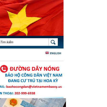
BIỂU MẪU TÌM KIẾM
TÌM KIẾM
ENGLISH