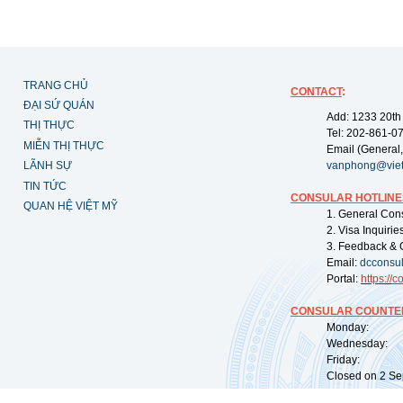
TRANG CHỦ
CONTACT
:
ĐẠI SỨ QUÁN
Add: 1233 20th
THỊ THỰC
Tel: 202-861-0
MIỄN THỊ THỰC
Email (General,
LÃNH SỰ
vanphong@vie
TIN TỨC
CONSULAR HOTLINE
QUAN HỆ VIỆT MỸ
1. General Con
2. Visa Inquiri
3. Feedback & 
Email:
dcconsu
Portal:
https://
co
CONSULAR COUNTER
Monday: 09:
Wednesday: 0
Friday: 09:
Closed on 2 Sep