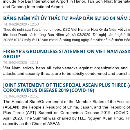
include Noi Bai International Airport in Hanoi, Tan Son Nhat Internati
and Danang International Airport.
BẢNG NIÊM YẾT ỦY THÁC TƯ PHÁP DÂN SỰ SỐ 04 NĂM 
T4, 04/29/2020 - 12:53
Theo đề nghị của Tòa án trong nước, ĐSQ Việt Nam tại Hoa Kỳ đã Niêm yết và g
tên theo Danh sách trong Bản Niêm yết số 03/2020. Đề nghị các ông/bà liê
2028610737 máy lẻ 113 vào các buổi sáng trong ngày làm việc để biết thêm thông 
FIREEYE'S GROUNDLESS STATEMENT ON VIET NAM ASSI
GROUP
T6, 04/24/2020 - 12:11
Viet Nam strictly bans all cyber-attacks against organizations and 
attacks and security threats are to be strictly condemned and punish
JOINT STATEMENT OF THE SPECIAL ASEAN PLUS THREE 
CORONAVIRUS DISEASE 2019 (COVID-19)
T3, 04/14/2020 - 21:51
The Heads of State/Government of the Member States of the Associa
(ASEAN), the People’s Republic of China, Japan, and the Republic o
Plus Three (APT) Summit on Coronavirus Disease 2019 (COVID-1
April 2020. The Summit was chaired by H.E. Nguyen Xuan Phuc, Prim
capacity as the Chair of ASEAN.