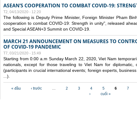
ASEAN’S COOPERATION TO COMBAT COVID-19: STRENG
T2, 04/13/2020 - 12:20
The following is Deputy Prime Minister, Foreign Minister Pham Binh 
cooperation to combat COVID-19: Strength in unity", released ahe
and Special ASEAN+3 Summit on COVID-19.
MARCH 21 ANNOUNCEMENT ON MEASURES TO CONTRO
OF COVID-19 PANDEMIC
T7, 03/21/2020 - 15:49
Starting from 0:00 a.m Sunday March 22, 2020, Viet Nam temporarily
nationals, except for those traveling to Viet Nam for diplomatic, o
(participants in crucial international events; foreign experts, busine
...).
Các trang
« đầu
‹ trước
…
2
3
4
5
6
7
›
cuối »