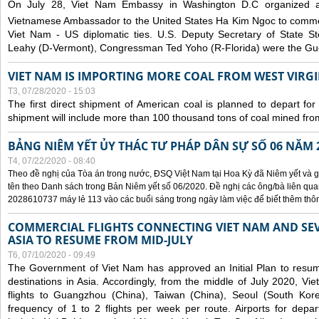
On July 28, Viet Nam Embassy in Washington D.C organized 
Vietnamese Ambassador to the United States Ha Kim Ngoc to comm
Viet Nam - US diplomatic ties. U.S. Deputy Secretary of State S
Leahy (D-Vermont), Congressman Ted Yoho (R-Florida) were the Gue
VIET NAM IS IMPORTING MORE COAL FROM WEST VIRGIN
T3, 07/28/2020 - 15:03
The first direct shipment of American coal is planned to depart fo
shipment will include more than 100 thousand tons of coal mined fro
BẢNG NIÊM YẾT ỦY THÁC TƯ PHÁP DÂN SỰ SỐ 06 NĂM 
T4, 07/22/2020 - 08:40
Theo đề nghị của Tòa án trong nước, ĐSQ Việt Nam tại Hoa Kỳ đã Niêm yết và g
tên theo Danh sách trong Bản Niêm yết số 06/2020. Đề nghị các ông/bà liên quan
2028610737 máy lẻ 113 vào các buổi sáng trong ngày làm việc để biết thêm thông 
COMMERCIAL FLIGHTS CONNECTING VIET NAM AND SEV
ASIA TO RESUME FROM MID-JULY
T6, 07/10/2020 - 09:49
The Government of Viet Nam has approved an Initial Plan to resume
destinations in Asia. Accordingly, from the middle of July 2020, V
flights to Guangzhou (China), Taiwan (China), Seoul (South Kor
frequency of 1 to 2 flights per week per route. Airports for depa