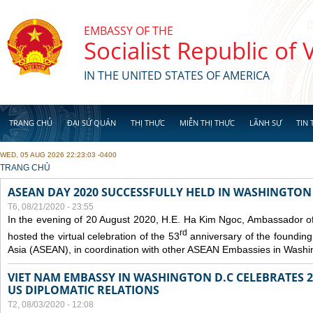
Skip to main content
EMBASSY OF THE
Socialist Republic of
IN THE UNITED STATES OF AMERICA
TRANG CHỦ
ĐẠI SỨ QUÁN
THỊ THỰC
MIỄN THỊ THỰC
LÃNH SỰ
TIN 
WED, 05 AUG 2026 22:23:03 -0400
YOU ARE HERE
TRANG CHỦ
ASEAN DAY 2020 SUCCESSFULLY HELD IN WASHINGTON 
T6, 08/21/2020 - 23:55
In the evening of 20 August 2020, H.E. Ha Kim Ngoc, Ambassador of
rd
hosted the virtual celebration of the 53
anniversary of the founding
Asia (ASEAN), in coordination with other ASEAN Embassies in Washi
VIET NAM EMBASSY IN WASHINGTON D.C CELEBRATES 25
US DIPLOMATIC RELATIONS
T2, 08/03/2020 - 12:08