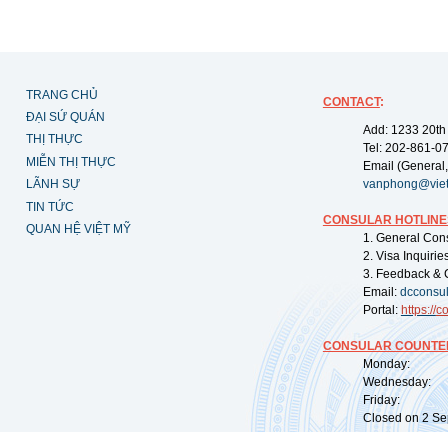
TRANG CHỦ
CONTACT
:
ĐẠI SỨ QUÁN
Add: 1233 20th
THỊ THỰC
Tel: 202-861-0
MIỄN THỊ THỰC
Email (General,
LÃNH SỰ
vanphong@vie
TIN TỨC
CONSULAR HOTLINE
QUAN HỆ VIỆT MỸ
1. General Con
2. Visa Inquiri
3. Feedback & 
Email:
dcconsu
Portal:
https://
co
CONSULAR COUNTER
Monday: 09:
Wednesday: 0
Friday: 09:
Closed on 2 Sep