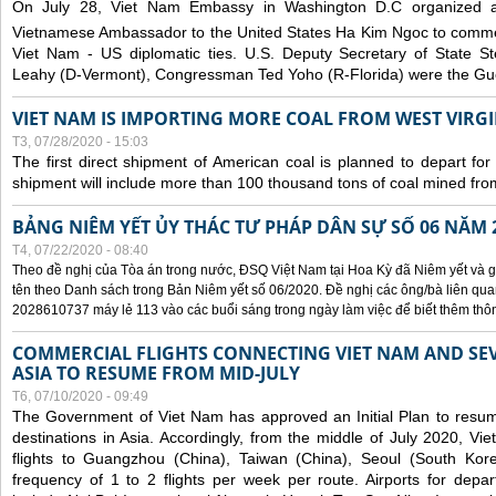
On July 28, Viet Nam Embassy in Washington D.C organized 
Vietnamese Ambassador to the United States Ha Kim Ngoc to comm
Viet Nam - US diplomatic ties. U.S. Deputy Secretary of State S
Leahy (D-Vermont), Congressman Ted Yoho (R-Florida) were the Gue
VIET NAM IS IMPORTING MORE COAL FROM WEST VIRGIN
T3, 07/28/2020 - 15:03
The first direct shipment of American coal is planned to depart fo
shipment will include more than 100 thousand tons of coal mined fro
BẢNG NIÊM YẾT ỦY THÁC TƯ PHÁP DÂN SỰ SỐ 06 NĂM 
T4, 07/22/2020 - 08:40
Theo đề nghị của Tòa án trong nước, ĐSQ Việt Nam tại Hoa Kỳ đã Niêm yết và g
tên theo Danh sách trong Bản Niêm yết số 06/2020. Đề nghị các ông/bà liên quan
2028610737 máy lẻ 113 vào các buổi sáng trong ngày làm việc để biết thêm thông 
COMMERCIAL FLIGHTS CONNECTING VIET NAM AND SEV
ASIA TO RESUME FROM MID-JULY
T6, 07/10/2020 - 09:49
The Government of Viet Nam has approved an Initial Plan to resume
destinations in Asia. Accordingly, from the middle of July 2020, V
flights to Guangzhou (China), Taiwan (China), Seoul (South Kor
frequency of 1 to 2 flights per week per route. Airports for depa