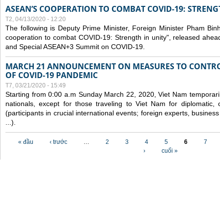
ASEAN’S COOPERATION TO COMBAT COVID-19: STRENG
T2, 04/13/2020 - 12:20
The following is Deputy Prime Minister, Foreign Minister Pham Binh 
cooperation to combat COVID-19: Strength in unity", released ahe
and Special ASEAN+3 Summit on COVID-19.
MARCH 21 ANNOUNCEMENT ON MEASURES TO CONTRO
OF COVID-19 PANDEMIC
T7, 03/21/2020 - 15:49
Starting from 0:00 a.m Sunday March 22, 2020, Viet Nam temporarily
nationals, except for those traveling to Viet Nam for diplomatic, o
(participants in crucial international events; foreign experts, busine
...).
Các trang
« đầu
‹ trước
…
2
3
4
5
6
7
›
cuối »