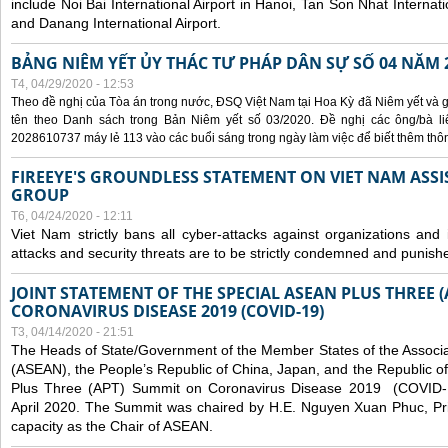
include Noi Bai International Airport in Hanoi, Tan Son Nhat Internati
and Danang International Airport.
BẢNG NIÊM YẾT ỦY THÁC TƯ PHÁP DÂN SỰ SỐ 04 NĂM 
T4, 04/29/2020 - 12:53
Theo đề nghị của Tòa án trong nước, ĐSQ Việt Nam tại Hoa Kỳ đã Niêm yết và g
tên theo Danh sách trong Bản Niêm yết số 03/2020. Đề nghị các ông/bà liê
2028610737 máy lẻ 113 vào các buổi sáng trong ngày làm việc để biết thêm thông 
FIREEYE'S GROUNDLESS STATEMENT ON VIET NAM ASSI
GROUP
T6, 04/24/2020 - 12:11
Viet Nam strictly bans all cyber-attacks against organizations and 
attacks and security threats are to be strictly condemned and punish
JOINT STATEMENT OF THE SPECIAL ASEAN PLUS THREE 
CORONAVIRUS DISEASE 2019 (COVID-19)
T3, 04/14/2020 - 21:51
The Heads of State/Government of the Member States of the Associa
(ASEAN), the People’s Republic of China, Japan, and the Republic o
Plus Three (APT) Summit on Coronavirus Disease 2019 (COVID-1
April 2020. The Summit was chaired by H.E. Nguyen Xuan Phuc, Prim
capacity as the Chair of ASEAN.