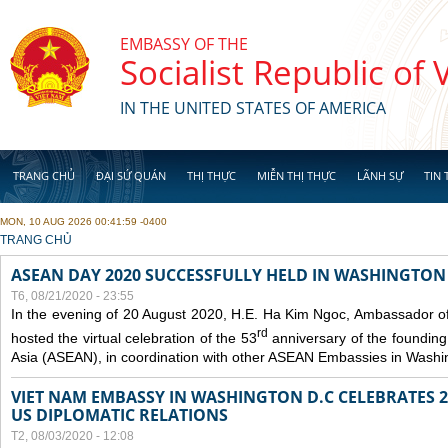
Skip to main content
EMBASSY OF THE
Socialist Republic of
IN THE UNITED STATES OF AMERICA
TRANG CHỦ
ĐẠI SỨ QUÁN
THỊ THỰC
MIỄN THỊ THỰC
LÃNH SỰ
TIN 
MON, 10 AUG 2026 00:41:59 -0400
YOU ARE HERE
TRANG CHỦ
ASEAN DAY 2020 SUCCESSFULLY HELD IN WASHINGTON 
T6, 08/21/2020 - 23:55
In the evening of 20 August 2020, H.E. Ha Kim Ngoc, Ambassador of
rd
hosted the virtual celebration of the 53
anniversary of the founding
Asia (ASEAN), in coordination with other ASEAN Embassies in Washi
VIET NAM EMBASSY IN WASHINGTON D.C CELEBRATES 25
US DIPLOMATIC RELATIONS
T2, 08/03/2020 - 12:08