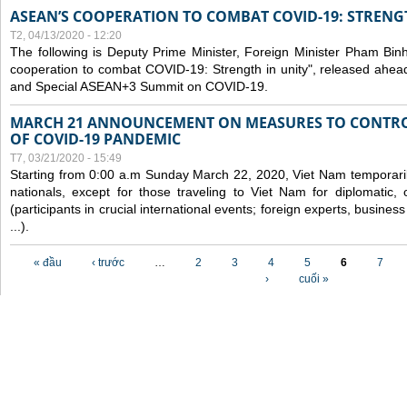
ASEAN’S COOPERATION TO COMBAT COVID-19: STRENG
T2, 04/13/2020 - 12:20
The following is Deputy Prime Minister, Foreign Minister Pham Binh 
cooperation to combat COVID-19: Strength in unity", released ahe
and Special ASEAN+3 Summit on COVID-19.
MARCH 21 ANNOUNCEMENT ON MEASURES TO CONTRO
OF COVID-19 PANDEMIC
T7, 03/21/2020 - 15:49
Starting from 0:00 a.m Sunday March 22, 2020, Viet Nam temporarily
nationals, except for those traveling to Viet Nam for diplomatic, o
(participants in crucial international events; foreign experts, busine
...).
Các trang
« đầu
‹ trước
…
2
3
4
5
6
7
›
cuối »