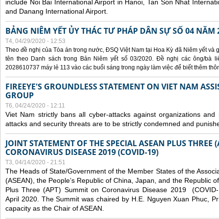
include Noi Bai International Airport in Hanoi, Tan Son Nhat Internati
and Danang International Airport.
BẢNG NIÊM YẾT ỦY THÁC TƯ PHÁP DÂN SỰ SỐ 04 NĂM 
T4, 04/29/2020 - 12:53
Theo đề nghị của Tòa án trong nước, ĐSQ Việt Nam tại Hoa Kỳ đã Niêm yết và g
tên theo Danh sách trong Bản Niêm yết số 03/2020. Đề nghị các ông/bà liê
2028610737 máy lẻ 113 vào các buổi sáng trong ngày làm việc để biết thêm thông 
FIREEYE'S GROUNDLESS STATEMENT ON VIET NAM ASSI
GROUP
T6, 04/24/2020 - 12:11
Viet Nam strictly bans all cyber-attacks against organizations and 
attacks and security threats are to be strictly condemned and punish
JOINT STATEMENT OF THE SPECIAL ASEAN PLUS THREE 
CORONAVIRUS DISEASE 2019 (COVID-19)
T3, 04/14/2020 - 21:51
The Heads of State/Government of the Member States of the Associa
(ASEAN), the People’s Republic of China, Japan, and the Republic o
Plus Three (APT) Summit on Coronavirus Disease 2019 (COVID-1
April 2020. The Summit was chaired by H.E. Nguyen Xuan Phuc, Prim
capacity as the Chair of ASEAN.