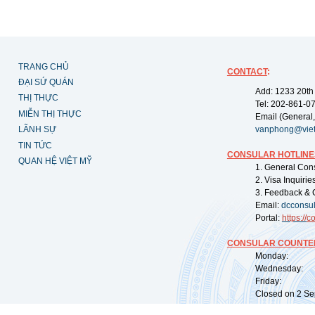
TRANG CHỦ
CONTACT
:
ĐẠI SỨ QUÁN
Add: 1233 20th
THỊ THỰC
Tel: 202-861-0
MIỄN THỊ THỰC
Email (General,
LÃNH SỰ
vanphong@vie
TIN TỨC
CONSULAR HOTLINE
QUAN HỆ VIỆT MỸ
1. General Con
2. Visa Inquiri
3. Feedback & 
Email:
dcconsu
Portal:
https://
co
CONSULAR COUNTER
Monday: 09:
Wednesday: 0
Friday: 09:
Closed on 2 Sep