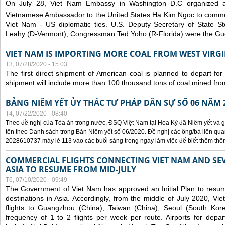
On July 28, Viet Nam Embassy in Washington D.C organized 
Vietnamese Ambassador to the United States Ha Kim Ngoc to comm
Viet Nam - US diplomatic ties. U.S. Deputy Secretary of State S
Leahy (D-Vermont), Congressman Ted Yoho (R-Florida) were the Gue
VIET NAM IS IMPORTING MORE COAL FROM WEST VIRGIN
T3, 07/28/2020 - 15:03
The first direct shipment of American coal is planned to depart fo
shipment will include more than 100 thousand tons of coal mined fro
BẢNG NIÊM YẾT ỦY THÁC TƯ PHÁP DÂN SỰ SỐ 06 NĂM 
T4, 07/22/2020 - 08:40
Theo đề nghị của Tòa án trong nước, ĐSQ Việt Nam tại Hoa Kỳ đã Niêm yết và g
tên theo Danh sách trong Bản Niêm yết số 06/2020. Đề nghị các ông/bà liên quan
2028610737 máy lẻ 113 vào các buổi sáng trong ngày làm việc để biết thêm thông 
COMMERCIAL FLIGHTS CONNECTING VIET NAM AND SEV
ASIA TO RESUME FROM MID-JULY
T6, 07/10/2020 - 09:49
The Government of Viet Nam has approved an Initial Plan to resume
destinations in Asia. Accordingly, from the middle of July 2020, V
flights to Guangzhou (China), Taiwan (China), Seoul (South Kor
frequency of 1 to 2 flights per week per route. Airports for depa