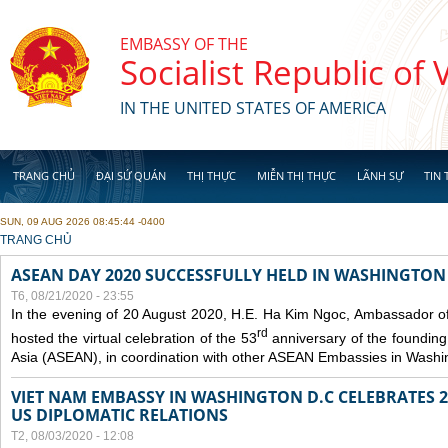
Skip to main content
EMBASSY OF THE
Socialist Republic of
IN THE UNITED STATES OF AMERICA
TRANG CHỦ
ĐẠI SỨ QUÁN
THỊ THỰC
MIỄN THỊ THỰC
LÃNH SỰ
TIN 
SUN, 09 AUG 2026 08:45:44 -0400
YOU ARE HERE
TRANG CHỦ
ASEAN DAY 2020 SUCCESSFULLY HELD IN WASHINGTON 
T6, 08/21/2020 - 23:55
In the evening of 20 August 2020, H.E. Ha Kim Ngoc, Ambassador of
rd
hosted the virtual celebration of the 53
anniversary of the founding
Asia (ASEAN), in coordination with other ASEAN Embassies in Washi
VIET NAM EMBASSY IN WASHINGTON D.C CELEBRATES 25
US DIPLOMATIC RELATIONS
T2, 08/03/2020 - 12:08