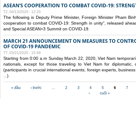
ASEAN’S COOPERATION TO COMBAT COVID-19: STRENG
T2, 04/13/2020 - 12:20
The following is Deputy Prime Minister, Foreign Minister Pham Binh 
cooperation to combat COVID-19: Strength in unity", released ahe
and Special ASEAN+3 Summit on COVID-19.
MARCH 21 ANNOUNCEMENT ON MEASURES TO CONTRO
OF COVID-19 PANDEMIC
T7, 03/21/2020 - 15:49
Starting from 0:00 a.m Sunday March 22, 2020, Viet Nam temporarily
nationals, except for those traveling to Viet Nam for diplomatic, o
(participants in crucial international events; foreign experts, busine
...).
Các trang
« đầu
‹ trước
…
2
3
4
5
6
7
›
cuối »