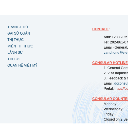
TRANG CHỦ
CONTACT
:
ĐẠI SỨ QUÁN
Add: 1233 20th
THỊ THỰC
Tel: 202-861-0
MIỄN THỊ THỰC
Email (General,
LÃNH SỰ
vanphong@vie
TIN TỨC
CONSULAR HOTLINE
QUAN HỆ VIỆT MỸ
1. General Con
2. Visa Inquiri
3. Feedback & 
Email:
dcconsu
Portal:
https://
co
CONSULAR COUNTER
Monday: 09:
Wednesday: 0
Friday: 09:
Closed on 2 Sep