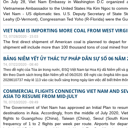
On July 28, Viet Nam Embassy in Washington D.C organized 
Vietnamese Ambassador to the United States Ha Kim Ngoc to comm
Viet Nam - US diplomatic ties. U.S. Deputy Secretary of State S
Leahy (D-Vermont), Congressman Ted Yoho (R-Florida) were the Gue
VIET NAM IS IMPORTING MORE COAL FROM WEST VIRGIN
T3, 07/28/2020 - 15:03
The first direct shipment of American coal is planned to depart fo
shipment will include more than 100 thousand tons of coal mined fro
BẢNG NIÊM YẾT ỦY THÁC TƯ PHÁP DÂN SỰ SỐ 06 NĂM 
T4, 07/22/2020 - 08:40
Theo đề nghị của Tòa án trong nước, ĐSQ Việt Nam tại Hoa Kỳ đã Niêm yết và g
tên theo Danh sách trong Bản Niêm yết số 06/2020. Đề nghị các ông/bà liên quan
2028610737 máy lẻ 113 vào các buổi sáng trong ngày làm việc để biết thêm thông 
COMMERCIAL FLIGHTS CONNECTING VIET NAM AND SEV
ASIA TO RESUME FROM MID-JULY
T6, 07/10/2020 - 09:49
The Government of Viet Nam has approved an Initial Plan to resume
destinations in Asia. Accordingly, from the middle of July 2020, V
flights to Guangzhou (China), Taiwan (China), Seoul (South Kor
frequency of 1 to 2 flights per week per route. Airports for depa