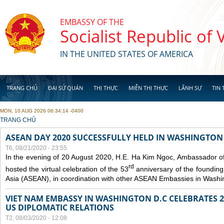
Skip to main content
EMBASSY OF THE
Socialist Republic of
IN THE UNITED STATES OF AMERICA
TRANG CHỦ
ĐẠI SỨ QUÁN
THỊ THỰC
MIỄN THỊ THỰC
LÃNH SỰ
TIN 
MON, 10 AUG 2026 06:34:14 -0400
YOU ARE HERE
TRANG CHỦ
ASEAN DAY 2020 SUCCESSFULLY HELD IN WASHINGTON 
T6, 08/21/2020 - 23:55
In the evening of 20 August 2020, H.E. Ha Kim Ngoc, Ambassador of
rd
hosted the virtual celebration of the 53
anniversary of the founding
Asia (ASEAN), in coordination with other ASEAN Embassies in Washi
VIET NAM EMBASSY IN WASHINGTON D.C CELEBRATES 25
US DIPLOMATIC RELATIONS
T2, 08/03/2020 - 12:08