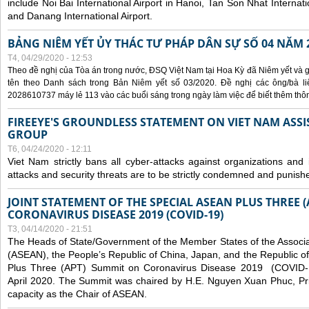
include Noi Bai International Airport in Hanoi, Tan Son Nhat Internati
and Danang International Airport.
BẢNG NIÊM YẾT ỦY THÁC TƯ PHÁP DÂN SỰ SỐ 04 NĂM 
T4, 04/29/2020 - 12:53
Theo đề nghị của Tòa án trong nước, ĐSQ Việt Nam tại Hoa Kỳ đã Niêm yết và g
tên theo Danh sách trong Bản Niêm yết số 03/2020. Đề nghị các ông/bà liê
2028610737 máy lẻ 113 vào các buổi sáng trong ngày làm việc để biết thêm thông 
FIREEYE'S GROUNDLESS STATEMENT ON VIET NAM ASSI
GROUP
T6, 04/24/2020 - 12:11
Viet Nam strictly bans all cyber-attacks against organizations and 
attacks and security threats are to be strictly condemned and punish
JOINT STATEMENT OF THE SPECIAL ASEAN PLUS THREE 
CORONAVIRUS DISEASE 2019 (COVID-19)
T3, 04/14/2020 - 21:51
The Heads of State/Government of the Member States of the Associa
(ASEAN), the People’s Republic of China, Japan, and the Republic o
Plus Three (APT) Summit on Coronavirus Disease 2019 (COVID-1
April 2020. The Summit was chaired by H.E. Nguyen Xuan Phuc, Prim
capacity as the Chair of ASEAN.