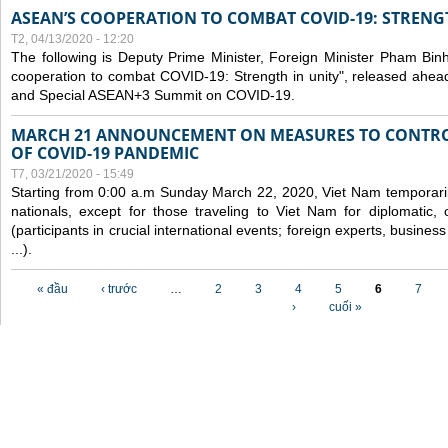
ASEAN’S COOPERATION TO COMBAT COVID-19: STRENG
T2, 04/13/2020 - 12:20
The following is Deputy Prime Minister, Foreign Minister Pham Binh 
cooperation to combat COVID-19: Strength in unity", released ahe
and Special ASEAN+3 Summit on COVID-19.
MARCH 21 ANNOUNCEMENT ON MEASURES TO CONTRO
OF COVID-19 PANDEMIC
T7, 03/21/2020 - 15:49
Starting from 0:00 a.m Sunday March 22, 2020, Viet Nam temporarily
nationals, except for those traveling to Viet Nam for diplomatic, o
(participants in crucial international events; foreign experts, busine
...).
Các trang
« đầu
‹ trước
…
2
3
4
5
6
7
›
cuối »