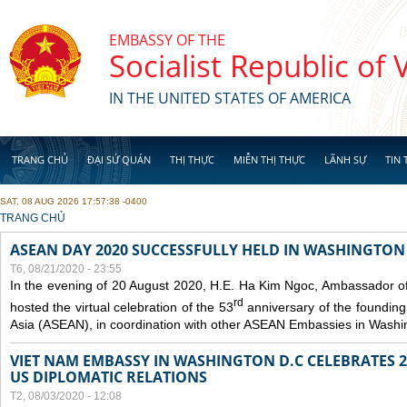
Skip to main content
EMBASSY OF THE
Socialist Republic of
IN THE UNITED STATES OF AMERICA
TRANG CHỦ
ĐẠI SỨ QUÁN
THỊ THỰC
MIỄN THỊ THỰC
LÃNH SỰ
TIN 
SAT, 08 AUG 2026 17:57:38 -0400
YOU ARE HERE
TRANG CHỦ
ASEAN DAY 2020 SUCCESSFULLY HELD IN WASHINGTON 
T6, 08/21/2020 - 23:55
In the evening of 20 August 2020, H.E. Ha Kim Ngoc, Ambassador of
rd
hosted the virtual celebration of the 53
anniversary of the founding
Asia (ASEAN), in coordination with other ASEAN Embassies in Washi
VIET NAM EMBASSY IN WASHINGTON D.C CELEBRATES 25
US DIPLOMATIC RELATIONS
T2, 08/03/2020 - 12:08