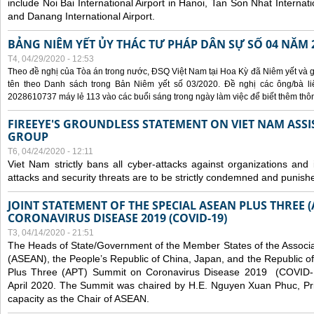
include Noi Bai International Airport in Hanoi, Tan Son Nhat Internati
and Danang International Airport.
BẢNG NIÊM YẾT ỦY THÁC TƯ PHÁP DÂN SỰ SỐ 04 NĂM 
T4, 04/29/2020 - 12:53
Theo đề nghị của Tòa án trong nước, ĐSQ Việt Nam tại Hoa Kỳ đã Niêm yết và g
tên theo Danh sách trong Bản Niêm yết số 03/2020. Đề nghị các ông/bà liê
2028610737 máy lẻ 113 vào các buổi sáng trong ngày làm việc để biết thêm thông 
FIREEYE'S GROUNDLESS STATEMENT ON VIET NAM ASSI
GROUP
T6, 04/24/2020 - 12:11
Viet Nam strictly bans all cyber-attacks against organizations and 
attacks and security threats are to be strictly condemned and punish
JOINT STATEMENT OF THE SPECIAL ASEAN PLUS THREE 
CORONAVIRUS DISEASE 2019 (COVID-19)
T3, 04/14/2020 - 21:51
The Heads of State/Government of the Member States of the Associa
(ASEAN), the People’s Republic of China, Japan, and the Republic o
Plus Three (APT) Summit on Coronavirus Disease 2019 (COVID-1
April 2020. The Summit was chaired by H.E. Nguyen Xuan Phuc, Prim
capacity as the Chair of ASEAN.