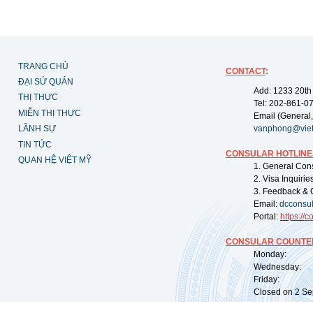
TRANG CHỦ
CONTACT
:
ĐẠI SỨ QUÁN
Add: 1233 20th
THỊ THỰC
Tel: 202-861-0
MIỄN THỊ THỰC
Email (General,
LÃNH SỰ
vanphong@vie
TIN TỨC
CONSULAR HOTLINE
QUAN HỆ VIỆT MỸ
1. General Con
2. Visa Inquiri
3. Feedback & 
Email:
dcconsu
Portal:
https://
co
CONSULAR COUNTER
Monday: 09:
Wednesday: 0
Friday: 09:
Closed on 2 Sep