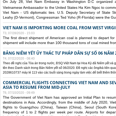
On July 28, Viet Nam Embassy in Washington D.C organized 
Vietnamese Ambassador to the United States Ha Kim Ngoc to comm
Viet Nam - US diplomatic ties. U.S. Deputy Secretary of State S
Leahy (D-Vermont), Congressman Ted Yoho (R-Florida) were the Gue
VIET NAM IS IMPORTING MORE COAL FROM WEST VIRGIN
T3, 07/28/2020 - 15:03
The first direct shipment of American coal is planned to depart fo
shipment will include more than 100 thousand tons of coal mined fro
BẢNG NIÊM YẾT ỦY THÁC TƯ PHÁP DÂN SỰ SỐ 06 NĂM 
T4, 07/22/2020 - 08:40
Theo đề nghị của Tòa án trong nước, ĐSQ Việt Nam tại Hoa Kỳ đã Niêm yết và g
tên theo Danh sách trong Bản Niêm yết số 06/2020. Đề nghị các ông/bà liên quan
2028610737 máy lẻ 113 vào các buổi sáng trong ngày làm việc để biết thêm thông 
COMMERCIAL FLIGHTS CONNECTING VIET NAM AND SEV
ASIA TO RESUME FROM MID-JULY
T6, 07/10/2020 - 09:49
The Government of Viet Nam has approved an Initial Plan to resume
destinations in Asia. Accordingly, from the middle of July 2020, V
flights to Guangzhou (China), Taiwan (China), Seoul (South Kor
frequency of 1 to 2 flights per week per route. Airports for depa