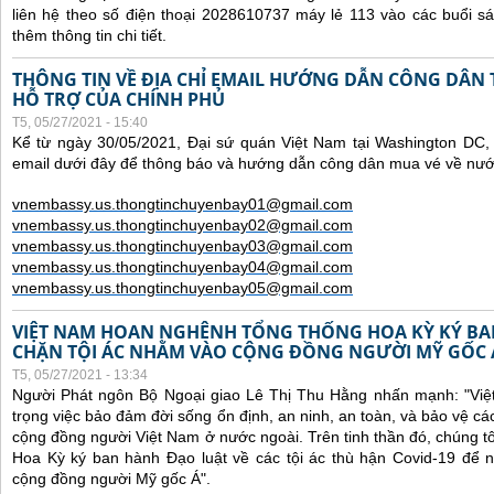
liên hệ theo số điện thoại 2028610737 máy lẻ 113 vào các buổi sá
thêm thông tin chi tiết.
THÔNG TIN VỀ ĐỊA CHỈ EMAIL HƯỚNG DẪN CÔNG DÂN
HỖ TRỢ CỦA CHÍNH PHỦ
T5, 05/27/2021 - 15:40
Kể từ ngày 30/05/2021, Đại sứ quán Việt Nam tại Washington DC, 
email dưới đây để thông báo và hướng dẫn công dân mua vé về nư
vnembassy.us.thongtinchuyenbay01@gmail.com
vnembassy.us.thongtinchuyenbay02@gmail.com
vnembassy.us.thongtinchuyenbay03@gmail.com
vnembassy.us.thongtinchuyenbay04@gmail.com
vnembassy.us.thongtinchuyenbay05@gmail.com
VIỆT NAM HOAN NGHÊNH TỔNG THỐNG HOA KỲ KÝ B
CHẶN TỘI ÁC NHẰM VÀO CỘNG ĐỒNG NGƯỜI MỸ GỐC 
T5, 05/27/2021 - 13:34
Người Phát ngôn Bộ Ngoại giao Lê Thị Thu Hằng nhấn mạnh:
"Vi
trọng việc bảo đảm đời sống ổn định, an ninh, an toàn, và bảo vệ cá
cộng đồng người Việt Nam ở nước ngoài. Trên tinh thần đó, chúng t
Hoa Kỳ ký ban hành Đạo luật về các tội ác thù hận Covid-19 để 
cộng đồng người Mỹ gốc Á".