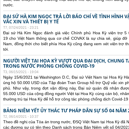
nước.
ĐẠI SỨ HÀ KIM NGỌC TRẢ LỜI BÁO CHÍ VỀ TÌNH HÌN
VẮC XIN VÀ THIẾT BỊ Y TẾ
T7, 07/24/2021 - 23:21
Đại sứ Hà Kim Ngọc đánh giá việc Chính phủ Hoa Kỳ viện trợ 5 t
19 cho Việt Nam thông qua cơ chế COVAX là sự chia sẻ, giúp đỡ kị
Nam, đồng thời cho biết phía Hoa Kỳ cũng đang xem xét viện trợ t
tới.
NGƯỜI VIỆT TẠI HOA KỲ VƯỢT QUA ĐẠI DỊCH, CHUNG 
TRONG NƯỚC PHÒNG CHỐNG COVID-19
T3, 06/15/2021 - 19:04
Ngày 15/6/2021 tại Washington D.C, Đại sứ Việt Nam tại Hoa Kỳ Hà
ủng hộ 50.000 USD của Tập đoàn Tran Group hỗ trợ Quỹ vắc xin p
phủ. Như vậy, trong đợt vận động này, Đại sứ quán đã nhận được 
55.000 USD của cộng đồng người Việt tại Hoa Kỳ cùng cán bộ, nhân
thường trú tại Hoa Kỳ để hỗ trợ công tác phòng chống dịch Covid-19
BẢNG NIÊM YẾT ỦY THÁC TƯ PHÁP DÂN SỰ SỐ 04 NĂM 
T2, 06/14/2021 - 10:37
Theo đề nghị của Tòa án trong nước, ĐSQ Việt Nam tại Hoa Kỳ đã Ni
các đương sự có tên theo Danh sách trong Bản Niêm yết số 04/2021