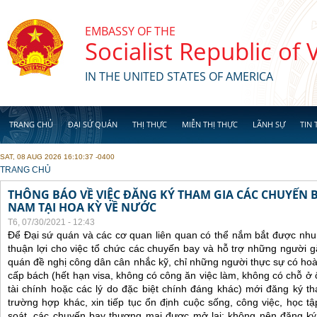
Skip to main content
EMBASSY OF THE
Socialist Republic of
IN THE UNITED STATES OF AMERICA
TRANG CHỦ
ĐẠI SỨ QUÁN
THỊ THỰC
MIỄN THỊ THỰC
LÃNH SỰ
TIN 
SAT, 08 AUG 2026 16:10:37 -0400
YOU ARE HERE
TRANG CHỦ
THÔNG BÁO VỀ VIỆC ĐĂNG KÝ THAM GIA CÁC CHUYẾN 
NAM TẠI HOA KỲ VỀ NƯỚC
T6, 07/30/2021 - 12:43
Để Đại sứ quán và các cơ quan liên quan có thể nắm bắt được nhu
thuận lợi cho việc tổ chức các chuyến bay và hỗ trợ những người 
quán đề nghị công dân cân nhắc kỹ, chỉ những người thực sự có ho
cấp bách (hết hạn visa, không có công ăn việc làm, không có chỗ ở 
tài chính hoặc các lý do đặc biệt chính đáng khác) mới đăng ký 
trường hợp khác, xin tiếp tục ổn định cuộc sống, công việc, học t
soát, các chuyến bay thương mại được mở lại; không nên đăng ký