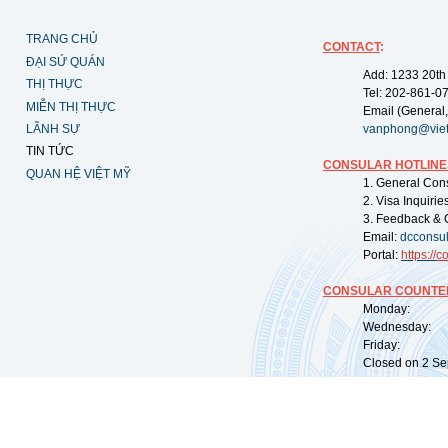
TRANG CHỦ
CONTACT
:
ĐẠI SỨ QUÁN
Add: 1233 20th
THỊ THỰC
Tel: 202-861-0
MIỄN THỊ THỰC
Email (General,
LÃNH SỰ
vanphong@vie
TIN TỨC
CONSULAR HOTLINE
QUAN HỆ VIỆT MỸ
1. General Con
2. Visa Inquiri
3. Feedback & 
Email:
dcconsu
Portal:
https://
co
CONSULAR COUNTER
Monday: 09:
Wednesday: 0
Friday: 09:
Closed on 2 Sep