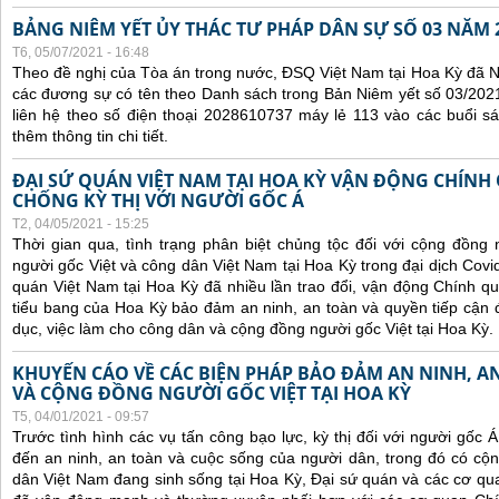
BẢNG NIÊM YẾT ỦY THÁC TƯ PHÁP DÂN SỰ SỐ 03 NĂM 
T6, 05/07/2021 - 16:48
Theo đề nghị của Tòa án trong nước, ĐSQ Việt Nam tại Hoa Kỳ đã Ni
các đương sự có tên theo Danh sách trong Bản Niêm yết số 03/2021
liên hệ theo số điện thoại 2028610737 máy lẻ 113 vào các buổi sá
thêm thông tin chi tiết.
ĐẠI SỨ QUÁN VIỆT NAM TẠI HOA KỲ VẬN ĐỘNG CHÍNH
CHỐNG KỲ THỊ VỚI NGƯỜI GỐC Á
T2, 04/05/2021 - 15:25
Thời gian qua, tình trạng phân biệt chủng tộc đối với cộng đồng
người gốc Việt và công dân Việt Nam tại Hoa Kỳ trong đại dịch Covi
quán Việt Nam tại Hoa Kỳ đã nhiều lần trao đổi, vận động Chính qu
tiểu bang của Hoa Kỳ bảo đảm an ninh, an toàn và quyền tiếp cận đ
dục, việc làm cho công dân và cộng đồng người gốc Việt tại Hoa Kỳ.
KHUYẾN CÁO VỀ CÁC BIỆN PHÁP BẢO ĐẢM AN NINH, 
VÀ CỘNG ĐỒNG NGƯỜI GỐC VIỆT TẠI HOA KỲ
T5, 04/01/2021 - 09:57
Trước tình hình các
vụ tấn công bạo lực, kỳ thị đối với người gốc 
đến an ninh, an toàn và cuộc sống của người dân, trong đó có c
dân Việt Nam đang sinh sống tại Hoa Kỳ,
Đại sứ quán và các cơ qua