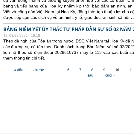
đã
vận động mạnh và
thường xuyên
phối hợp
với các
cơ quan Chí
bang và tiểu bang
của Hoa Kỳ nhằm kịp thời
bảo đảm an ninh, an
Việt
và công dân Việt Nam
tại Hoa Kỳ
, đồng thời tạo thuận lợi cho
được tiếp cận các dịch vụ về an ninh, y tế,
giáo dục,
an sinh xã hội v
BẢNG NIÊM YẾT ỦY THÁC TƯ PHÁP DÂN SỰ SỐ 02 NĂM 
T2, 03/22/2021 - 10:18
Theo đề nghị của Tòa án trong nước, ĐSQ Việt Nam tại Hoa Kỳ đã Ni
các đương sự có tên theo Danh sách trong Bản Niêm yết số 02/2021
liên hệ theo số điện thoại 2028610737 máy lẻ 113 vào các buổi sá
thêm thông tin chi tiết.
Các trang
« đầu
‹ trước
…
6
7
8
9
10
11
sau ›
cuối »