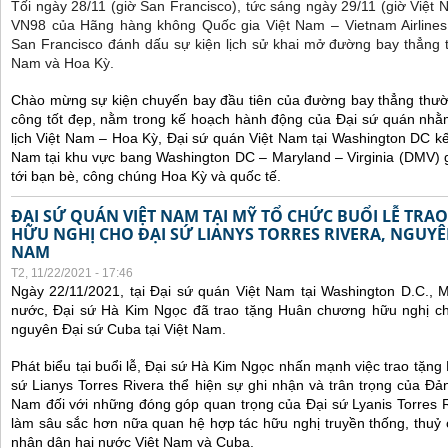
Tối ngày 28/11 (giờ San Francisco), tức sáng ngày 29/11 (giờ Việt
VN98 của Hãng hàng không Quốc gia Việt Nam – Vietnam Airlines
San Francisco đánh dấu sự kiện lịch sử khai mở đường bay thẳng 
Nam và Hoa Kỳ.
Chào mừng sự kiện chuyến bay đầu tiên của đường bay thẳng thườ
công tốt đẹp, nằm trong kế hoạch hành động của Đại sứ quán nhằm
lịch Việt Nam – Hoa Kỳ, Đại sứ quán Việt Nam tại Washington DC kế
Nam tại khu vực bang Washington DC – Maryland – Virginia (DMV) gi
tới bạn bè, công chúng Hoa Kỳ và quốc tế.
ĐẠI SỨ QUÁN VIỆT NAM TẠI MỸ TỔ CHỨC BUỔI LỄ TR
HỮU NGHỊ CHO ĐẠI SỨ LIANYS TORRES RIVERA, NGUYÊN
NAM
T2, 11/22/2021 - 17:46
Ngày 22/11/2021, tại Đại sứ quán Việt Nam tại Washington D.C., 
nước, Đại sứ Hà Kim Ngọc đã trao tặng Huân chương hữu nghị cho
nguyên Đại sứ Cuba tại Việt Nam.
Phát biểu tại buổi lễ, Đại sứ Hà Kim Ngọc nhấn mạnh việc trao tặn
sứ Lianys Torres Rivera thể hiện sự ghi nhận và trân trọng của Đ
Nam đối với những đóng góp quan trọng của Đại sứ Lyanis Torres R
làm sâu sắc hơn nữa quan hệ hợp tác hữu nghị truyền thống, thuỷ
nhân dân hai nước Việt Nam và Cuba.