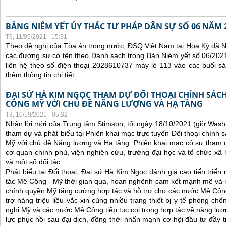
BẢNG NIÊM YẾT ỦY THÁC TƯ PHÁP DÂN SỰ SỐ 06 NĂM 
T6, 11/05/2021 - 15:31
Theo đề nghị của Tòa án trong nước, ĐSQ Việt Nam tại Hoa Kỳ đã Ni
các đương sự có tên theo Danh sách trong Bản Niêm yết số 06/2021
liên hệ theo số điện thoại 2028610737 máy lẻ 113 vào các buổi sá
thêm thông tin chi tiết.
ĐẠI SỨ HÀ KIM NGỌC THAM DỰ ĐỐI THOẠI CHÍNH SÁCH
CÔNG MỸ VỚI CHỦ ĐỀ NĂNG LƯỢNG VÀ HẠ TẦNG
T3, 10/19/2021 - 05:32
Nhận lời mời của Trung tâm Stimson, tối ngày 18/10/2021 (giờ Wash
tham dự và phát biểu tại Phiên khai mạc trực tuyến Đối thoại chính 
Mỹ với chủ đề Năng lượng và Hạ tầng. Phiên khai mạc có sự tham 
cơ quan chính phủ, viện nghiên cứu, trường đại học và tổ chức x
và một số đối tác.
Phát biểu tại Đối thoại, Đại sứ Hà Kim Ngọc đánh giá cao tiến triể
tác Mê Công - Mỹ thời gian qua, hoan nghênh cam kết mạnh mẽ và 
chính quyền Mỹ tăng cường hợp tác và hỗ trợ cho các nước Mê Công, 
trợ hàng triệu liều vắc-xin cùng nhiều trang thiết bị y tế phòng ch
nghị Mỹ và các nước Mê Công tiếp tục coi trọng hợp tác về năng lượn
lực phục hồi sau đại dịch, đồng thời nhấn mạnh cơ hội đầu tư đầy 