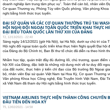
doanh nghiệp làm trung tâm phục vụ”.
Toàn thể cán bộ, nhân viên Đạ
Cơ quan Thương vụ, Phòng Tùy viên Quốc phòng, Văn phòng Khoa 
nghị bằng hình thức trực tuyến.
ĐẠI SỨ QUÁN VÀ CÁC CƠ QUAN THƯỜNG TRÚ TẠI WA
HỘI NGHỊ ĐỐI NGOẠI TOÀN QUỐC TRIỂN KHAI THỰC HI
ĐẠI BIỂU TOÀN QUỐC LẦN THỨ XIII CỦA ĐẢNG
T2, 12/13/2021 - 22:40
Sáng ngày 14/12/2021 (giờ Hà Nội), tại Hà Nội, dưới sự chủ trì của
Hội nghị đối ngoại toàn quốc
triển khai thực hiện Nghị quyết Đại hội đ
của Đảng do Bộ Chính trị, Ban Bí thư tổ chức đã diễn ra theo hình thứ
Nhằm học tập, quán triệt đầy đủ đường lối, chủ trương, quan điểm 
hội XIII của Đảng, đặc biệt là những nội dung mới về tư duy đổi ngoạ
của đất nước, thực hiện ý kiến chỉ đạo của Bộ trưởng Bộ Ngoại gi
bộ, nhân viên Đại sứ quán Việt Nam tại Hoa Kỳ, Cơ quan Thương v
Văn phòng Khoa học Công nghệ, Đài Truyền hình Việt Nam, Đài Ti
xã Việt Nam đã tham dự Hội nghị bằng hình thức trực tuyến.
VIETNAM AIRLINES THỰC HIỆN THÀNH CÔNG CHUYẾN 
ĐẦU TIÊN ĐẾN HOA KỲ
T5, 12/02/2021 - 14:58