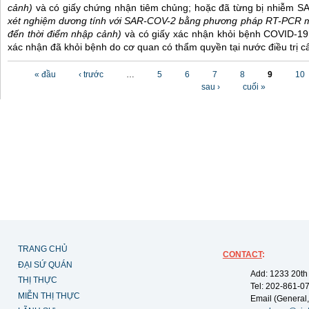
cảnh)
và có giấy chứng nhận tiêm chủng; hoặc đã từng bị nhiễm 
xét nghiệm dương tính với SAR-COV-2 bằng phương pháp RT-PCR m
đến thời điểm nhập cảnh)
và có giấy xác nhận khỏi bệnh COVID-19
xác nhận đã khỏi bệnh do cơ quan có thẩm quyền tại nước điều trị c
Các trang
« đầu
‹ trước
…
5
6
7
8
9
10
sau ›
cuối »
TRANG CHỦ
CONTACT
:
ĐẠI SỨ QUÁN
Add: 1233 20th
THỊ THỰC
Tel: 202-861-0
MIỄN THỊ THỰC
Email (General,