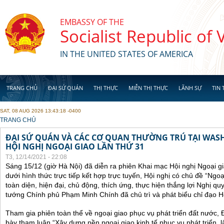
Skip to main content
EMBASSY OF THE
Socialist Republic of
IN THE UNITED STATES OF AMERICA
TRANG CHỦ
ĐẠI SỨ QUÁN
THỊ THỰC
MIỄN THỊ THỰC
LÃNH SỰ
TIN 
SAT, 08 AUG 2026 13:43:18 -0400
YOU ARE HERE
TRANG CHỦ
ĐẠI SỨ QUÁN VÀ CÁC CƠ QUAN THƯỜNG TRÚ TẠI WA
HỘI NGHỊ NGOẠI GIAO LẦN THỨ 31
T3, 12/14/2021 - 22:08
Sáng 15/12 (giờ Hà Nội) đã diễn ra phiên Khai mạc Hội nghị Ngoại g
dưới hình thức trực tiếp kết hợp trực tuyến, Hội nghị có chủ đề “Ngo
toàn diện, hiện đại, chủ động, thích ứng, thực hiện thắng lợi Nghị qu
tướng Chính phủ Phạm Minh Chính đã chủ trì và phát biểu chỉ đạo Hộ
Tham gia phiên toàn thể về ngoại giao phục vụ phát triển đất nước, 
bày tham luận “Xây dựng nền ngoại giao kinh tế phục vụ phát triển, 