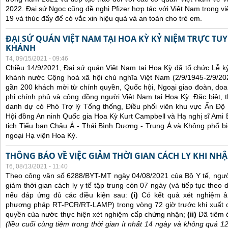
2022. Đại sứ Ngọc cũng đề nghị Pfizer hợp tác với Việt Nam trong việ
19 và thúc đẩy để có vắc xin hiệu quả và an toàn cho trẻ em.
ĐẠI SỨ QUÁN VIỆT NAM TẠI HOA KỲ KỶ NIỆM TRỰC TU
KHÁNH
T4, 09/15/2021 - 09:46
Chiều 14/9/2021, Đại sứ quán Việt Nam tại Hoa Kỳ đã tổ chức Lễ 
khánh nước Cộng hoà xã hội chủ nghĩa Việt Nam (2/9/1945-2/9/202
gần 200 khách mời từ chính quyền, Quốc hội, Ngoại giao đoàn, doan
phi chính phủ và cộng đồng người Việt Nam tại Hoa Kỳ. Đặc biệt,
danh dự có Phó Trợ lý Tổng thống, Điều phối viên khu vực Ấn Đ
Hội đồng An ninh Quốc gia Hoa Kỳ Kurt Campbell và Hạ nghị sĩ Ami B
tịch Tiểu ban Châu Á - Thái Bình Dương - Trung Á và Không phổ bi
ngoại Hạ viện Hoa Kỳ.
THÔNG BÁO VỀ VIỆC GIẢM THỜI GIAN CÁCH LY KHI NH
T6, 08/13/2021 - 11:40
Theo công văn số 6288/BYT-MT ngày 04/08/2021 của Bộ Y tế, ngư
giảm thời gian cách ly y tế tập trung còn 07 ngày (và tiếp tục theo d
nếu đáp ứng đủ các điều kiện sau:
(i)
Có kết quả xét nghiệm â
phương pháp RT-PCR/RT-LAMP) trong vòng 72 giờ trước khi xuất 
quyền của nước thực hiện xét nghiệm cấp chứng nhận;
(ii)
Đã tiêm 
(liều cuối cùng tiêm trong thời gian ít nhất 14 ngày và không quá 1