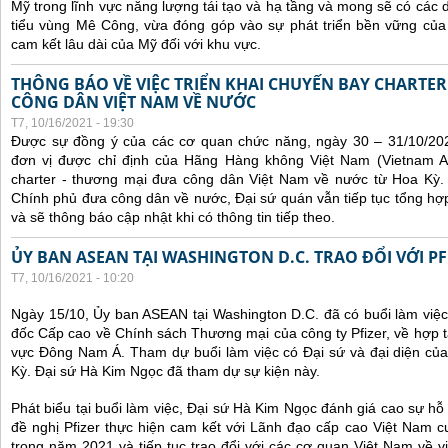
Mỹ trong lĩnh vực năng lượng tái tạo và hạ tầng và mong sẽ có các 
tiểu vùng Mê Công, vừa đóng góp vào sự phát triển bền vững của 
cam kết lâu dài của Mỹ đối với khu vực.
THÔNG BÁO VỀ VIỆC TRIỂN KHAI CHUYẾN BAY CHARTE
CÔNG DÂN VIỆT NAM VỀ NƯỚC
T7, 10/16/2021 - 19:30
Được sự đồng ý của các cơ quan chức năng, ngày 30 – 31/10/20
đơn vị được chỉ định của Hãng Hàng không Việt Nam (Vietnam Ai
charter - thương mại đưa công dân Việt Nam về nước từ Hoa Kỳ.
Chính phủ đưa công dân về nước, Đại sứ quán vẫn tiếp tục tổng hợp
và sẽ thông báo cập nhật khi có thông tin tiếp theo.
ỦY BAN ASEAN TẠI WASHINGTON D.C. TRAO ĐỔI VỚI PF
T7, 10/16/2021 - 10:20
Ngày 15/10, Ủy ban ASEAN tại Washington D.C. đã có buổi làm việ
đốc Cấp cao về Chính sách Thương mại của công ty Pfizer, về hợp t
vực Đông Nam Á. Tham dự buổi làm việc có Đại sứ và đại diện của
Kỳ. Đại sứ Hà Kim Ngọc đã tham dự sự kiện này.
Phát biểu tại buổi làm việc, Đại sứ Hà Kim Ngọc đánh giá cao sự hỗ 
đề nghị Pfizer thực hiện cam kết với Lãnh đạo cấp cao Việt Nam cu
trong năm 2021 và tiếp tục trao đổi với các cơ quan Việt Nam về v