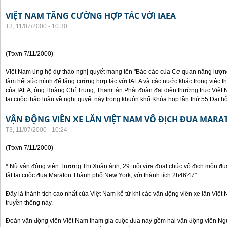
VIỆT NAM TĂNG CƯỜNG HỢP TÁC VỚI IAEA
T3, 11/07/2000 - 10:30
(Ttxvn 7/11/2000)
Việt Nam ủng hộ dự thảo nghị quyết mang tên "Báo cáo của Cơ quan năng lượng 
làm hết sức mình để tăng cường hợp tác với IAEA và các nước khác trong việc t
của IAEA, ông Hoàng Chí Trung, Tham tán Phái đoàn đại diện thường trực Việt 
tại cuộc thảo luận về nghị quyết này trong khuôn khổ Khóa họp lần thứ 55 Đại h
VẬN ĐỘNG VIÊN XE LĂN VIỆT NAM VÔ ĐỊCH ĐUA MARA
T3, 11/07/2000 - 10:24
(Ttxvn 7/11/2000)
* Nữ vận động viên Trương Thị Xuân ánh, 29 tuổi vừa đoạt chức vô địch môn đu
tật tại cuộc đua Maraton Thành phố New York, với thành tích 2h46'47".
Đây là thành tích cao nhất của Việt Nam kể từ khi các vận động viên xe lăn Việ
truyền thống này.
Đoàn vận động viên Việt Nam tham gia cuộc đua này gồm hai vận động viên N