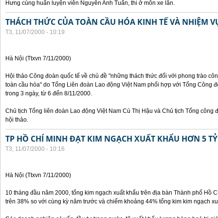
Hưng cùng huấn luyện viên Nguyễn Anh Tuấn, thi ở môn xe lăn.
THÁCH THỨC CỦA TOÀN CẦU HÓA KINH TẾ VÀ NHIỆM 
T3, 11/07/2000 - 10:19
Hà Nội (Ttxvn 7/11/2000)
Hội thảo Công đoàn quốc tế về chủ đề "những thách thức đối với phong trào công
toàn cầu hóa" do Tổng Liên đoàn Lao động Việt Nam phối hợp với Tổng Công đ
trong 3 ngày, từ 6 đến 8/11/2000.
Chủ tịch Tổng liên đoàn Lao động Việt Nam Cù Thị Hậu và Chủ tịch Tổng công 
hội thảo.
TP HỒ CHÍ MINH ĐẠT KIM NGẠCH XUẤT KHẨU HƠN 5 TỶ
T3, 11/07/2000 - 10:16
Hà Nội (Ttxvn 7/11/2000)
10 tháng đầu năm 2000, tổng kim ngạch xuất khẩu trên địa bàn Thành phố Hồ Ch
trên 38% so với cùng kỳ năm trước và chiếm khoảng 44% tổng kim kim ngạch xu