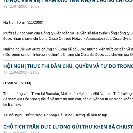
16 HỌC VIÊN VIỆT NAM ĐẦU TIÊN NHẬN CHỨNG CHỈ CC
T3, 11/07/2000 - 10:03
Hà Nội (Ttxvn 7/11/2000)
Mười sáu học viên của Công ty điện toán và Truyền số liệu thuộc Tổng công ty 
được nhận chứng chỉ Ccna(Cisco Cirtified Network Associates) của Cisco System
Những người đạt được chứng chỉ Ccna sẽ có được những kiến thức cơ bản về m
( Osi-open system Interconnection)... Chứng chỉ Ccna đã được các chuyên gia Q
HỘI NGHỊ THỰC THI DÂN CHỦ, QUYỀN VÀ TỰ DO TRO
T7, 11/04/2000 - 21:09
(Ttxvn 5/11/2000)
Theo phóng viên Ttxvn tại Bamako, Mali, đoàn đại biểu Việt Nam do Thứ trưở
đã tham gia Hội nghị quốc tế về thực thi dân chủ, các quyền và tự do trong kh
tại Bamako.
Tại hội nghị, Thứ trưởng Tư pháp Hà Hùng Cường đã nêu rõ lập
CHỦ TỊCH TRẦN ĐỨC LƯƠNG GỬI THƯ KHEN BÀ CHRIS