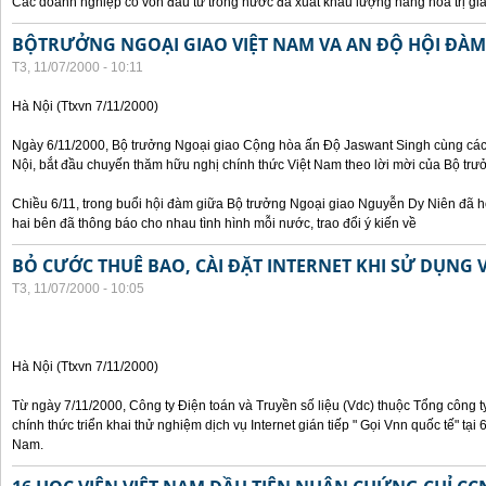
Các doanh nghiệp có vốn đầu tư trong nước đã xuất khẩu lượng hàng hoá trị giá
BỘTRƯỞNG NGOẠI GIAO VIỆT NAM VA AN ĐỘ HỘI ĐÀM
T3, 11/07/2000 - 10:11
Hà Nội (Ttxvn 7/11/2000)
Ngày 6/11/2000, Bộ trưởng Ngoại giao Cộng hòa ấn Độ Jaswant Singh cùng các 
Nội, bắt đầu chuyến thăm hữu nghị chính thức Việt Nam theo lời mời của Bộ tr
Chiều 6/11, trong buổi hội đàm giữa Bộ trưởng Ngoại giao Nguyễn Dy Niên đã h
hai bên đã thông báo cho nhau tình hình mỗi nước, trao đổi ý kiến về
BỎ CƯỚC THUÊ BAO, CÀI ĐẶT INTERNET KHI SỬ DỤNG 
T3, 11/07/2000 - 10:05
Hà Nội (Ttxvn 7/11/2000)
Từ ngày 7/11/2000, Công ty Điện toán và Truyền số liệu (Vdc) thuộc Tổng công 
chính thức triển khai thử nghiệm dịch vụ Internet gián tiếp " Gọi Vnn quốc tế" tại
Nam.