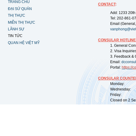
TRANG CHỦ
CONTACT
:
ĐẠI SỨ QUÁN
Add: 1233 20th
THỊ THỰC
Tel: 202-861-0
MIỄN THỊ THỰC
Email (General,
LÃNH SỰ
vanphong@vie
TIN TỨC
CONSULAR HOTLINE
QUAN HỆ VIỆT MỸ
1. General Con
2. Visa Inquiri
3. Feedback & 
Email:
dcconsu
Portal:
https://
co
CONSULAR COUNTER
Monday: 09:
Wednesday: 0
Friday: 09:
Closed on 2 Sep