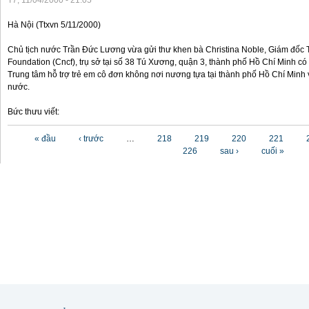
T7, 11/04/2000 - 21:05
Hà Nội (Ttxvn 5/11/2000)
Chủ tịch nước Trần Đức Lương vừa gửi thư khen bà Christina Noble, Giám đốc T
Foundation (Cncf), trụ sở tại số 38 Tú Xương, quận 3, thành phố Hồ Chí Minh có
Trung tâm hỗ trợ trẻ em cô đơn không nơi nương tựa tại thành phố Hồ Chí Minh v
nước.
Bức thưu viết:
Các trang
« đầu
‹ trước
…
218
219
220
221
226
sau ›
cuối »