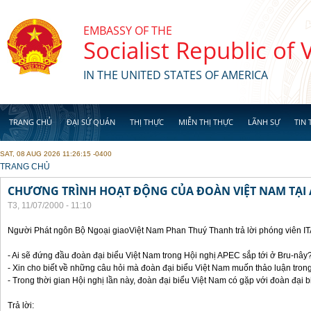
Skip to main content
EMBASSY OF THE
Socialist Republic of
IN THE UNITED STATES OF AMERICA
TRANG CHỦ
ĐẠI SỨ QUÁN
THỊ THỰC
MIỄN THỊ THỰC
LÃNH SỰ
TIN 
SAT, 08 AUG 2026 11:26:15 -0400
YOU ARE HERE
TRANG CHỦ
CHƯƠNG TRÌNH HOẠT ĐỘNG CỦA ĐOÀN VIỆT NAM TẠI 
T3, 11/07/2000 - 11:10
Người Phát ngôn Bộ Ngoại giaoViệt Nam Phan Thuý Thanh trả lời phóng viên I
- Ai sẽ đứng đầu đoàn đại biểu Việt Nam trong Hội nghị APEC sắp tới ở Bru-nây
- Xin cho biết về những câu hỏi mà đoàn đại biểu Việt Nam muốn thảo luận tron
- Trong thời gian Hội nghị lần này, đoàn đại biểu Việt Nam có gặp với đoàn đại
Trả lời: