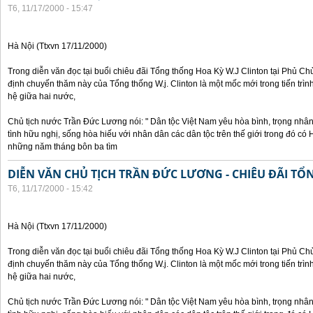
T6, 11/17/2000 - 15:47
Hà Nội (Ttxvn 17/11/2000)
Trong diễn văn đọc tại buổi chiêu đãi Tổng thống Hoa Kỳ W.J Clinton tại Phủ Chủ
định chuyến thăm này của Tổng thống W.j. Clinton là một mốc mới trong tiến trì
hệ giữa hai nước,
Chủ tịch nước Trần Đức Lương nói: " Dân tộc Việt Nam yêu hòa bình, trọng nh
tình hữu nghị, sống hòa hiếu với nhân dân các dân tộc trên thế giới trong đó c
những năm tháng bôn ba tìm
DIỄN VĂN CHỦ TỊCH TRẦN ĐỨC LƯƠNG - CHIÊU ĐÃI T
T6, 11/17/2000 - 15:42
Hà Nội (Ttxvn 17/11/2000)
Trong diễn văn đọc tại buổi chiêu đãi Tổng thống Hoa Kỳ W.J Clinton tại Phủ Chủ
định chuyến thăm này của Tổng thống W.j. Clinton là một mốc mới trong tiến trì
hệ giữa hai nước,
Chủ tịch nước Trần Đức Lương nói: " Dân tộc Việt Nam yêu hòa bình, trọng nh