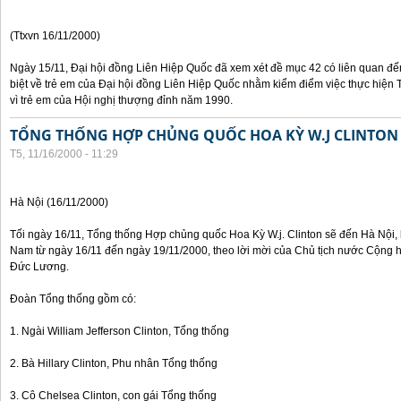
(Ttxvn 16/11/2000)
Ngày 15/11, Đại hội đồng Liên Hiệp Quốc đã xem xét đề mục 42 có liên quan đế
biệt về trẻ em của Đại hội đồng Liên Hiệp Quốc nhằm kiểm điểm việc thực hiện
vì trẻ em của Hội nghị thượng đỉnh năm 1990.
TỔNG THỐNG HỢP CHỦNG QUỐC HOA KỲ W.J CLINTON
T5, 11/16/2000 - 11:29
Hà Nội (16/11/2000)
Tối ngày 16/11, Tổng thống Hợp chủng quốc Hoa Kỳ W.j. Clinton sẽ đến Hà Nội, 
Nam từ ngày 16/11 đến ngày 19/11/2000, theo lời mời của Chủ tịch nước Cộng 
Đức Lương.
Đoàn Tổng thống gồm có:
1. Ngài William Jefferson Clinton, Tổng thống
2. Bà Hillary Clinton, Phu nhân Tổng thống
3. Cô Chelsea Clinton, con gái Tổng thống