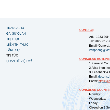
TRANG CHỦ
CONTACT
:
ĐẠI SỨ QUÁN
Add: 1233 20th
THỊ THỰC
Tel: 202-861-0
MIỄN THỊ THỰC
Email (General,
LÃNH SỰ
vanphong@vie
TIN TỨC
CONSULAR HOTLINE
QUAN HỆ VIỆT MỸ
1. General Con
2. Visa Inquiri
3. Feedback & 
Email:
dcconsu
Portal:
https://
co
CONSULAR COUNTER
Monday: 09:
Wednesday: 0
Friday: 09:
Closed on 2 Sep