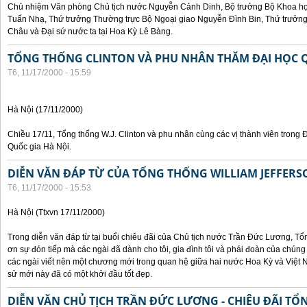
Chủ nhiệm Văn phòng Chủ tịch nước Nguyễn Cảnh Dinh, Bộ trưởng Bộ Khoa họ
Tuấn Nhạ, Thứ trưởng Thường trực Bộ Ngoại giao Nguyễn Đình Bin, Thứ trưở
Châu và Đại sứ nước ta tại Hoa Kỳ Lê Bàng.
TỔNG THỐNG CLINTON VÀ PHU NHÂN THĂM ĐẠI HỌC Q
T6, 11/17/2000 - 15:59
Hà Nội (17/11/2000)
Chiều 17/11, Tổng thống W.J. Clinton và phu nhân cùng các vị thành viên trong 
Quốc gia Hà Nội.
DIỄN VĂN ĐÁP TỪ CỦA TỔNG THỐNG WILLIAM JEFFERS
T6, 11/17/2000 - 15:53
Hà Nội (Ttxvn 17/11/2000)
Trong diễn văn đáp từ tại buổi chiêu đãi của Chủ tịch nước Trần Đức Lương, Tổn
ơn sự đón tiếp mà các ngài đã dành cho tôi, gia đình tôi và phái đoàn của chúng
các ngài viết nên một chương mới trong quan hệ giữa hai nước Hoa Kỳ và Việt N
sử mới này đã có một khởi đầu tốt đẹp.
DIỄN VĂN CHỦ TỊCH TRẦN ĐỨC LƯƠNG - CHIÊU ĐÃI T