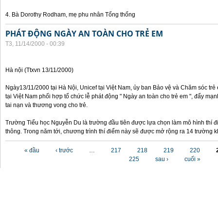
4. Bà Dorothy Rodham, mẹ phu nhân Tổng thống
PHÁT ĐỘNG NGÀY AN TOÀN CHO TRẺ EM
T3, 11/14/2000 - 00:39
Hà nội (Ttxvn 13/11/2000)
Ngày13/11/2000 tại Hà Nội, Unicef tại Việt Nam, ủy ban Bảo vệ và Chăm sóc tr
tại Việt Nam phối hợp tổ chức lễ phát động " Ngày an toàn cho trẻ em ", đẩy mạ
tai nạn và thương vong cho trẻ.
Trường Tiểu học Nguyễn Du là trường đầu tiên được lựa chọn làm mô hình thí đ
thông. Trong năm tới, chương trình thí điểm này sẽ được mở rộng ra 14 trường k
Các trang
« đầu
‹ trước
…
217
218
219
220
225
sau ›
cuối »