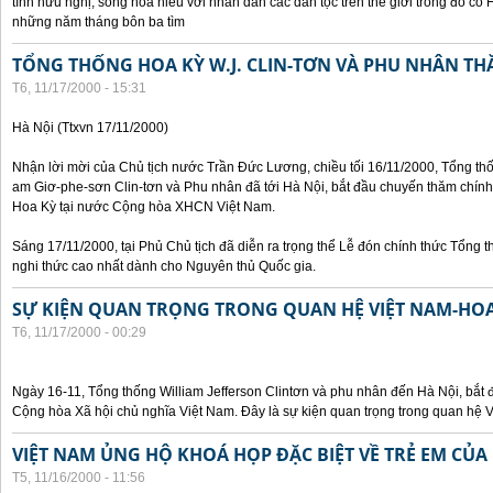
tình hữu nghị, sống hòa hiếu với nhân dân các dân tộc trên thế giới trong đó c
những năm tháng bôn ba tìm
TỔNG THỐNG HOA KỲ W.J. CLIN-TƠN VÀ PHU NHÂN TH
T6, 11/17/2000 - 15:31
Hà Nội (Ttxvn 17/11/2000)
Nhận lời mời của Chủ tịch nước Trần Đức Lương, chiều tối 16/11/2000, Tổng t
am Giơ-phe-sơn Clin-tơn và Phu nhân đã tới Hà Nội, bắt đầu chuyến thăm chính
Hoa Kỳ tại nước Cộng hòa XHCN Việt Nam.
Sáng 17/11/2000, tại Phủ Chủ tịch đã diễn ra trọng thể Lễ đón chính thức Tổng 
nghi thức cao nhất dành cho Nguyên thủ Quốc gia.
SỰ KIỆN QUAN TRỌNG TRONG QUAN HỆ VIỆT NAM-HOA
T6, 11/17/2000 - 00:29
Ngày 16-11, Tổng thống William Jefferson Clintơn và phu nhân đến Hà Nội, bắt
Cộng hòa Xã hội chủ nghĩa Việt Nam. Đây là sự kiện quan trọng trong quan hệ V
VIỆT NAM ỦNG HỘ KHOÁ HỌP ĐẶC BIỆT VỀ TRẺ EM CỦA
T5, 11/16/2000 - 11:56