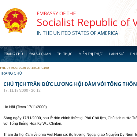
Skip to main content
EMBASSY OF THE
Socialist Republic of
IN THE UNITED STATES OF AMERICA
TRANG CHỦ
ĐẠI SỨ QUÁN
THỊ THỰC
MIỄN THỊ THỰC
LÃNH SỰ
TIN 
FRI, 07 AUG 2026 09:48:16 -0400
YOU ARE HERE
TRANG CHỦ
CHỦ TỊCH TRẦN ĐỨC LƯƠNG HỘI ĐÀM VỚI TỔNG THỐN
T7, 11/18/2000 - 20:12
Hà Nội (Ttxvn 17/11/2000)
Sáng ngày 17/11/2000, sau lễ đón chính thức tại Phủ Chủ tịch, Chủ tịch nước 
với Tổng thống Hoa Kỳ W.J.Clinton.
Tham dự hội đàm về phía Việt Nam có: Bộ trưởng Ngoại giao Nguyễn Dy Niên,