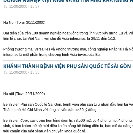
DOANH NGHIỆP VIỆT NAM VÀ EU TÌM HIỂU KHẢ NĂNG 
T5, 11/30/2000 - 15:57
Hà Nội (Ttxvn 30/11/2000)
Đại diện của trên 100 doanh nghiệp hoạt động trong lĩnh vực xây dựng Eu và V
tiên tổ chức tại Việt Nam, với chủ đề Asia-interprise, từ 29/11 đến 1/12.
Phòng thương mại Versailles và Phòng thương mại, công nghiệp Pháp tại Hà Nội
interprise là một phần trong chương trình Asia-invest của Eu.
KHÁNH THÀNH BỆNH VIỆN PHỤ SẢN QUỐC TẾ SÀI GÒN
T5, 11/30/2000 - 15:55
Hà nội (Ttxvn 29/11/2000)
Bệnh viện Phụ sản Quốc tế Sài Gòn, bệnh viện phụ sản tu ư nhân đầu tiên tại V
Thành phố Hồ Chí Minh với tổng số vốn đầu tư 80 tỷ đồng.
Bệnh viện được xây dựng trên tổng diện tích 8.500 m2, có 4 phòng mổ, 4 phòng
sinh, 4 bàn khám thế hệ mới điều khiển bằng hệ thống điện tử, bàn mổ đa năng 
tiêu chuẩn của một bệnh viện chuyên khoa quốc tế.