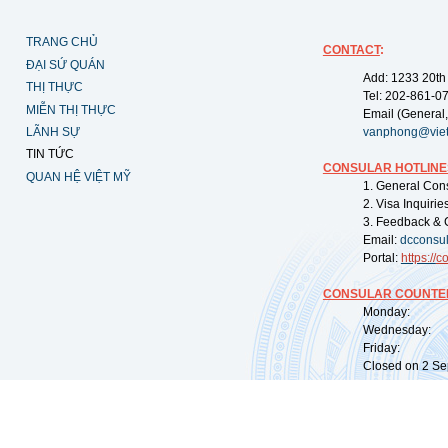
TRANG CHỦ
CONTACT
:
ĐẠI SỨ QUÁN
Add: 1233 20th
THỊ THỰC
Tel: 202-861-0
MIỄN THỊ THỰC
Email (General,
LÃNH SỰ
vanphong@vie
TIN TỨC
CONSULAR HOTLINE
QUAN HỆ VIỆT MỸ
1. General Con
2. Visa Inquiri
3. Feedback & 
Email:
dcconsu
Portal:
https://
co
CONSULAR COUNTER
Monday: 09:
Wednesday: 0
Friday: 09:
Closed on 2 Sep