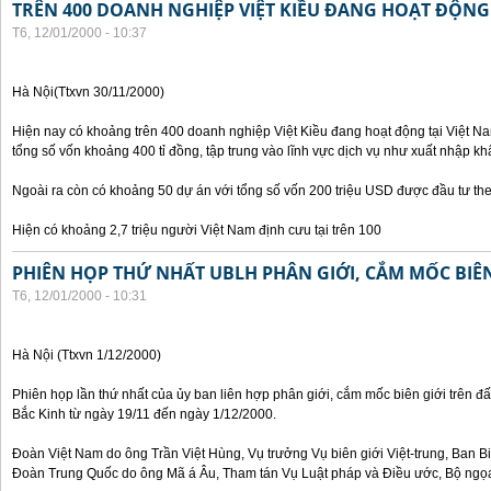
TRÊN 400 DOANH NGHIỆP VIỆT KIỀU ĐANG HOẠT ĐỘNG 
T6, 12/01/2000 - 10:37
Hà Nội(Ttxvn 30/11/2000)
Hiện nay có khoảng trên 400 doanh nghiệp Việt Kiều đang hoạt động tại Việt Na
tổng số vốn khoảng 400 tỉ đồng, tập trung vào lĩnh vực dịch vụ như xuất nhập khẩ
Ngoài ra còn có khoảng 50 dự án với tổng số vốn 200 triệu USD được đầu tư th
Hiện có khoảng 2,7 triệu người Việt Nam định cưu tại trên 100
PHIÊN HỌP THỨ NHẤT UBLH PHÂN GIỚI, CẮM MỐC BIÊN
T6, 12/01/2000 - 10:31
Hà Nội (Ttxvn 1/12/2000)
Phiên họp lần thứ nhất của ủy ban liên hợp phân giới, cắm mốc biên giới trên đấ
Bắc Kinh từ ngày 19/11 đến ngày 1/12/2000.
Đoàn Việt Nam do ông Trần Việt Hùng, Vụ trưởng Vụ biên giới Việt-trung, Ban B
Đoàn Trung Quốc do ông Mã á Âu, Tham tán Vụ Luật pháp và Điều ước, Bộ ngọa