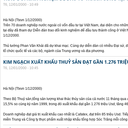
T6, 12/01/2000 - 10:49
Hà Nội (Ttxvn 1/12/2000)
Trên 70 doanh nghiệp nước ngoài có vốn đầu tư tại Việt Nam, đại diện cho nhữ
tại đây đã tham dự Diễn đàn trao đổi kinh nghiệm để đầu tưu thành công ở Việt 
1/12/2000.
Thủ tướng Phan Văn Khải đã dự khai mạc. Cùng dự diễn đàn có nhiều Đại sứ, đạ
tổ chức quốc tế và các bộ, ngành của Trung ương và địa phương.
KIM NGẠCH XUẤT KHẨU THUỶ SẢN ĐẠT GẦN 1.276 TRIỆ
T6, 12/01/2000 - 10:45
Hà Nội (Ttxvn 1/12/2000)
Theo Bộ Thuỷ sản,tổng sản lượng khai thác thủy sản của cả nước 11 tháng qua đạ
15,5% so cùng kỳ năm 1999, trong đó xuất khẩu đạt gần 1.276 triệu Usd, tăng 4
Doanh nghiệp đạt giá trị xuất khẩu cao nhất là Cafatex, đạt trên 85 triệu Usd. Ti
miền Trung và Công ty thực phẩm xuất nhập khẩu tổng hợp Sóc Trăng mỗi công ty