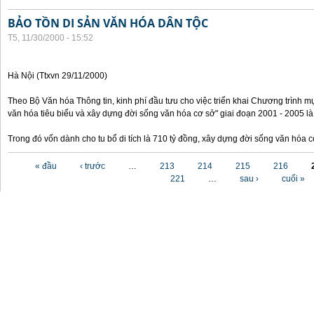
BẢO TỒN DI SẢN VĂN HÓA DÂN TỘC
T5, 11/30/2000 - 15:52
Hà Nội (Ttxvn 29/11/2000)
Theo Bộ Văn hóa Thông tin, kinh phí đầu tưu cho việc triển khai Chương trình mụ
văn hóa tiêu biểu và xây dựng đời sống văn hóa cơ sở" giai đoạn 2001 - 2005 là
Trong đó vốn dành cho tu bổ di tích là 710 tỷ đồng, xây dựng đời sống văn hóa 
Các trang
« đầu
‹ trước
…
213
214
215
216
221
…
sau ›
cuối »