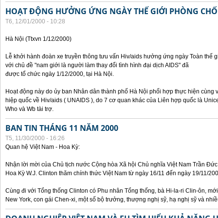
HOẠT ĐỘNG HƯỞNG ỨNG NGÀY THẾ GIỚI PHÒNG CHỐN
T6, 12/01/2000 - 10:28
Hà Nội (Ttxvn 1/12/2000)
Lễ khởi hành đoàn xe truyền thông tưu vấn Hiv/aids hưởng ứng ngày Toàn thế
với chủ đề "nam giới là người làm thay đổi tình hình đại dịch AIDS" đã
được tổ chức ngày 1/12/2000, tại Hà Nội.
Hoạt động này do ủy ban Nhân dân thành phố Hà Nội phối hợp thực hiện cùng v
hiệp quốc về Hiv/aids ( UNAIDS ), do 7 cơ quan khác của Liên hợp quốc là Unic
Who và Wb tài trợ.
BAN TIN THÁNG 11 NĂM 2000
T5, 11/30/2000 - 16:26
Quan hệ Việt Nam - Hoa Kỳ:
Nhận lời mời của Chủ tịch nước Cộng hòa Xã hội Chủ nghĩa Việt Nam Trần Đứ
Hoa Kỳ W.J. Clinton thăm chính thức Việt Nam từ ngày 16/11 đến ngày 19/11/200
Cùng đi với Tổng thống Clinton có Phu nhân Tổng thống, bà Hi-la-ri Clin-ôn, m
New York, con gái Chen-xi, một số bộ trưởng, thượng nghị sỹ, hạ nghị sỹ và nhi