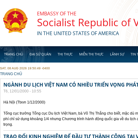
Skip to main content
EMBASSY OF THE
Socialist Republic of
IN THE UNITED STATES OF AMERICA
TRANG CHỦ
ĐẠI SỨ QUÁN
THỊ THỰC
MIỄN THỊ THỰC
LÃNH SỰ
TIN 
SAT, 08 AUG 2026 19:50:49 -0400
YOU ARE HERE
TRANG CHỦ
NGÀNH DU LỊCH VIỆT NAM CÓ NHIỀU TRIỂN VỌNG PHÁT
T6, 12/01/2000 - 10:55
Hà Nội (Ttxvn 1/12/2000)
Tổng cục trưởng Tổng cục Du lịch Việt Nam, bà Võ Thị Thắng cho biết, mặc dù m
phí chỉ sử dụng khoảng 1/4 nhưng Chương trình hành động quốc gia về du lịch 
trọng.
TRAO ĐỔI KINH NGHIỆM ĐỂ ĐẦU TƯ THÀNH CÔNG TẠI 