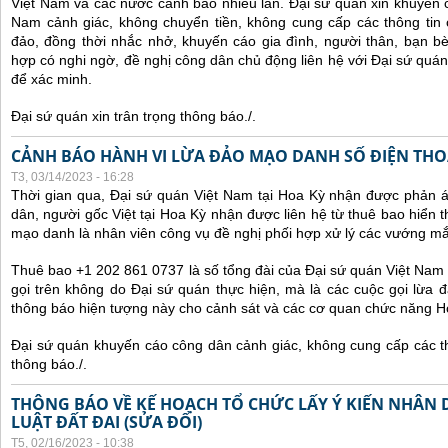
Việt Nam và các nước cảnh báo nhiều lần.
Đại sứ quán xin khuyến 
Nam cảnh giác, không chuyển tiền, không cung cấp các thông tin 
đảo, đồng thời nhắc nhở, khuyến cáo gia đình, người thân, bạn b
hợp có nghi ngờ, đề nghị công dân chủ động liên hệ với Đại sứ quá
để xác minh.
Đại sứ quán xin trân trọng thông báo./.
CẢNH BÁO HÀNH VI LỪA ĐẢO MẠO DANH SỐ ĐIỆN THOẠI
T3, 03/14/2023 - 16:28
Thời gian qua, Đại sứ quán Việt Nam tại Hoa Kỳ nhận được phản 
dân, người gốc Việt tại Hoa Kỳ nhận được liên hệ từ thuê bao hiển 
mạo danh là nhân viên công vụ đề nghị phối hợp xử lý các vướng mắ
Thuê bao +1 202 861 0737 là số tổng đài của Đại sứ quán Việt Nam 
gọi trên không do Đại sứ quán thực hiện, mà là các cuộc gọi lừa đ
thông báo hiện tượng này cho cảnh sát và các cơ quan chức năng H
Đại sứ quán khuyến cáo công dân cảnh giác, không cung cấp các thô
thông báo./.
THÔNG BÁO VỀ KẾ HOẠCH TỔ CHỨC LẤY Ý KIẾN NHÂN 
LUẬT ĐẤT ĐAI (SỬA ĐỔI)
T5, 02/16/2023 - 10:38