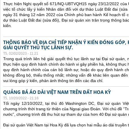
Thực hiện Nghị quyết số 671/NQ-UBTVQH15 ngày 23/12/2022 của 
việc tổ chức lấy ý kiến Nhân dân đối với dự thảo Luật Đất đai (sử
ngày 31 tháng 12 năm 2022 của Chính phủ ban hành Kế hoạch tổ ch
dự thảo Luật Đất đai (sửa đổi), Đại sứ quán xin trân trọng thông báo
kiến.
THÔNG BÁO VỀ ĐỊA CHỈ TIẾP NHẬN Ý KIẾN ĐÓNG GÓP,
GIẢI QUYẾT THỦ TỤC LÃNH SỰ.
T5, 02/02/2023 - 11:21
Trong quá trình liên hệ giải quyết thủ tục lãnh sự tại Đại sứ quán
thực hiện quy định hành chính do hành vi gây phiền hà, không thực
quy định hành chính của cán bộ lãnh sự; hoặc do quy định hành ch
không đồng bộ, thiếu thống nhất; những vấn đề khác liên quan đến
vui lòng góp ý kiến, phản ánh thông tin đến các địa chỉ.
QUẢNG BÁ ÁO DÀI VIỆT NAM TRÊN ĐẤT HOA KỲ
T5, 10/20/2022 - 21:16
Tối ngày 12/10/2022, tại thủ đô Washington DC, Đại sứ quán Vi
chương trình thời trang từ thiện của Ngoại giao Đoàn. Với chủ đề “
nước”, chương trình đã thu hút sự tham dự của hơn 40 Đại sứ quán
Đại sứ quán Việt Nam tại Hoa Kỳ đã lựa chọn hai mẫu áo dài truyền t