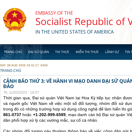
Skip to main content
EMBASSY OF THE
Socialist Republic of
IN THE UNITED STATES OF AMERICA
TRANG CHỦ
ĐẠI SỨ QUÁN
THỊ THỰC
MIỄN THỊ THỰC
LÃNH SỰ
TIN 
SAT, 08 AUG 2026 19:31:17 -0400
YOU ARE HERE
TRANG CHỦ
CẢNH BÁO THỨ 3: VỀ HÀNH VI MẠO DANH ĐẠI SỨ QU
ĐẢO
T6, 11/03/2023 - 16:07
Thời gian qua, Đại sứ quán Việt Nam tại Hoa Kỳ tiếp tục nhận đư
và người gốc Việt Nam về việc một số đối tượng, nhóm đối sử dụn
trong đó có những trường hợp sử dụng công nghệ để làm hiển thị gi
861-0737
hoặc
+1
-
202-999-6589
, mạo danh cán bộ Đại sứ quán Vi
dân phối hợp xử lý các vướng mắc, sự cố cá nhân.
Các nhóm đối tượng này thường thông báo về việc công dân gửi 