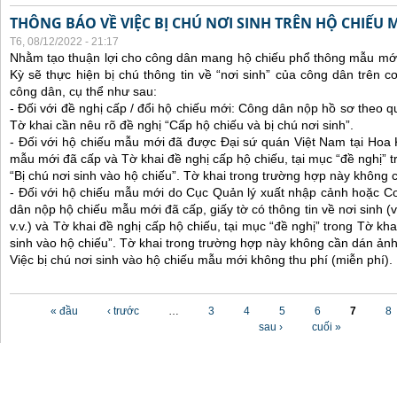
THÔNG BÁO VỀ VIỆC BỊ CHÚ NƠI SINH TRÊN HỘ CHIẾU
T6, 08/12/2022 - 21:17
Nhằm tạo thuận lợi cho công dân mang hộ chiếu phổ thông mẫu mới
Kỳ sẽ thực hiện bị chú thông tin về “nơi sinh” của công dân trên 
công dân, cụ thể như sau:
- Đối với đề nghị cấp / đổi hộ chiếu mới: Công dân nộp hồ sơ theo q
Tờ khai cần nêu rõ đề nghị “Cấp hộ chiếu và bị chú nơi sinh”.
- Đối với hộ chiếu mẫu mới đã được Đại sứ quán Việt Nam tại Hoa
mẫu mới đã cấp và Tờ khai đề nghị cấp hộ chiếu, tại mục “đề nghị” t
“Bị chú nơi sinh vào hộ chiếu”. Tờ khai trong trường hợp này không 
- Đối với hộ chiếu mẫu mới do Cục Quản lý xuất nhập cảnh hoặc C
dân nộp hộ chiếu mẫu mới đã cấp, giấy tờ có thông tin về nơi sinh (ví
v.v.) và Tờ khai đề nghị cấp hộ chiếu, tại mục “đề nghị” trong Tờ kha
sinh vào hộ chiếu”. Tờ khai trong trường hợp này không cần dán ảnh
Việc bị chú nơi sinh vào hộ chiếu mẫu mới không thu phí (miễn phí).
Các trang
« đầu
‹ trước
…
3
4
5
6
7
8
sau ›
cuối »