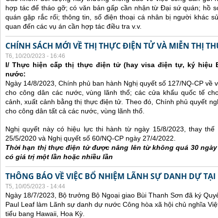
hợp tác để tháo gỡ; có văn bản gấp cần nhận từ Đại sứ quán; hồ sơ
quán gặp rắc rối; thông tin, số điện thoại cá nhân bị người khác 
quan đến các vụ án cần hợp tác điều tra v.v.
CHÍNH SÁCH MỚI VỀ THỊ THỰC ĐIỆN TỬ VÀ MIỄN THỊ T
T6, 10/20/2023 - 16:46
I/ Thực hiện cấp thị thực điện tử (hay visa điện tự, ký hiệu
nước:
Ngày 14/8/2023, Chính phủ ban hành Nghị quyết số 127/NQ-CP về việ
cho công dân các nước, vùng lãnh thổ; các cửa khẩu quốc tế ch
cảnh, xuất cảnh bằng thị thực điện tử. Theo đó, Chính phủ quyết ngh
cho công dân tất cả các nước, vùng lãnh thổ.
Nghị quyết này có hiệu lực thi hành từ ngày 15/8/2023, thay th
25/5/2020 và Nghị quyết số 60/NQ-CP ngày 27/4/2022.
Thời hạn thị thực điện tử được nâng lên từ không quá 30 ngà
có giá trị một lần hoặc nhiều lần
THÔNG BÁO VỀ VIỆC BỔ NHIỆM LÃNH SỰ DANH DỰ TẠI
T5, 10/05/2023 - 14:44
Ngày 18/7/2023, Bộ trưởng Bộ Ngoại giao Bùi Thanh Sơn đã ký Quyế
Paul Leaf làm Lãnh sự danh dự nước Công hòa xã hội chủ nghĩa Việt
tiểu bang Hawaii, Hoa Kỳ.