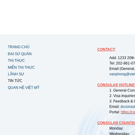
TRANG CHỦ
CONTACT
:
ĐẠI SỨ QUÁN
Add: 1233 20th
THỊ THỰC
Tel: 202-861-0
MIỄN THỊ THỰC
Email (General,
LÃNH SỰ
vanphong@vie
TIN TỨC
CONSULAR HOTLINE
QUAN HỆ VIỆT MỸ
1. General Con
2. Visa Inquiri
3. Feedback & 
Email:
dcconsu
Portal:
https://
co
CONSULAR COUNTER
Monday: 09:
Wednesday: 0