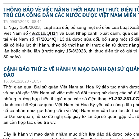
THÔNG BÁO VỀ VIỆC NÂNG THỜI HẠN THỊ THỰC ĐIỆN 
TRÚ CỦA CÔNG DÂN CÁC NƯỚC ĐƯỢC VIỆT NAM MIỄN 
T5, 09/07/2023 - 08:44
1. Ngày 15/8/2023, Luật sửa đổi, bổ sung một số điều của Luật Xuấ
Việt Nam số
49/2019/QH14
và Luật Nhập cảnh, xuất cảnh, quá cản
tại Việt Nam số
47/2014/QH13
đã được sửa đổi, bổ sung một số đi
đã có hiệu lực thi hành, theo đó thời hạn thị thực điện tử được nâng
lần hoặc nhiều lần (trước ngày 15/8/2023, thị thực điện tử có giá tr
30 ngày).
CẢNH BÁO THỨ 2: VỀ HÀNH VI MẠO DANH ĐẠI SỨ QU
ĐẢO
T6, 05/12/2023 - 16:57
Thời gian qua, Đại sứ quán Việt Nam tại Hoa Kỳ tiếp tục nhận đư
và người gốc Việt Nam về việc một số đối tượng sử dụng các số điệ
những trường hợp hiển thị giả mạo các số điện thoại
+1-202-861-07
danh cán bộ Đại sứ quán Việt Nam tại Hoa Kỳ yêu cầu công dân ph
cố cá nhân như: gửi hàng cấm về Việt Nam nên cần hợp tác để thá
từ Đại sứ quán; hồ sơ đề nghị cấp giấy tờ tại Đại sứ quán gặp rắc r
án cần hợp tác điều tra v.v.
Đây là hành vi mạo danh nhằm mục đích lừa đảo đã được báo chí