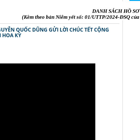
DANH SÁCH HỒ SƠ
(Kèm theo bản Niêm yết số: 01/UTTP/2024-ĐSQ của 
NGUYỄN QUỐC DŨNG GỬI LỜI CHÚC TẾT CỘNG
I HOA KỲ