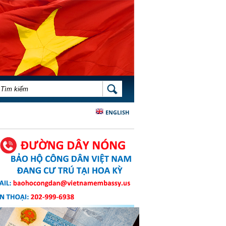
BIỂU MẪU TÌM KIẾM
TÌM KIẾM
ENGLISH