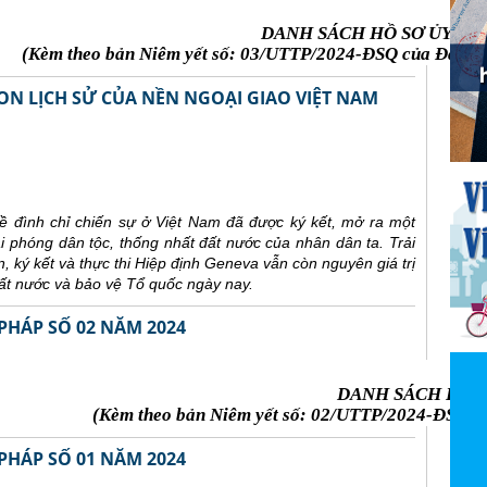
DANH SÁCH HỒ SƠ ỦY TH
(Kèm theo bản Niêm yết số: 03/UTTP/2024-ĐSQ của Đại sứ 
ON LỊCH SỬ CỦA NỀN NGOẠI GIAO VIỆT NAM
 đình chỉ chiến sự ở Việt Nam đã được ký kết, mở ra một
ải phóng dân tộc, thống nhất đất nước của nhân dân ta. Trải
 ký kết và thực thi Hiệp định Geneva vẫn còn nguyên giá trị
đất nước và bảo vệ Tổ quốc ngày nay.
PHÁP SỐ 02 NĂM 2024
DANH SÁCH HỒ S
(Kèm theo bản Niêm yết số: 02/UTTP/2024-ĐSQ củ
PHÁP SỐ 01 NĂM 2024