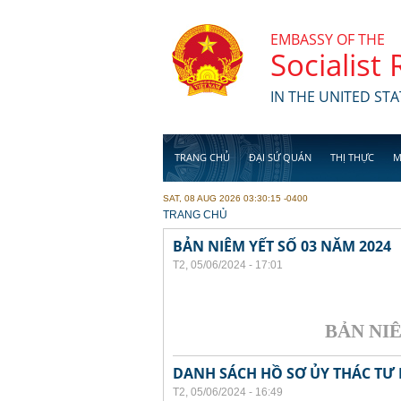
Skip to main content
EMBASSY OF THE
Socialist
IN THE UNITED STA
TRANG CHỦ
ĐẠI SỨ QUÁN
THỊ THỰC
M
SAT, 08 AUG 2026 03:30:15 -0400
YOU ARE HERE
TRANG CHỦ
BẢN NIÊM YẾT SỐ 03 NĂM 2024
T2, 05/06/2024 - 17:01
BẢN NIÊM 
DANH SÁCH HỒ SƠ ỦY THÁC TƯ 
T2, 05/06/2024 - 16:49