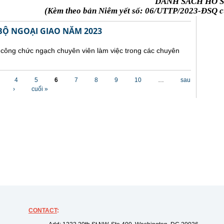
DANH SÁCH HỒ S
(Kèm theo bản Niêm yết số: 06/UTTP/2023-ĐSQ củ
Ộ NGOẠI GIAO NĂM 2023
 công chức ngạch chuyên viên làm việc trong các chuyên
4
5
6
7
8
9
10
…
sau
›
cuối »
CONTACT
: