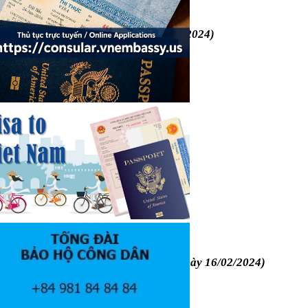
ÁC TƯ PHÁP
quán Việt Nam tại Hoa Kỳ ngày 03/5/2024)
Ơ ỦY THÁC TƯ PHÁP
a Đại sứ quán Việt Nam tại Hoa Kỳ ngày 16/02/2024)