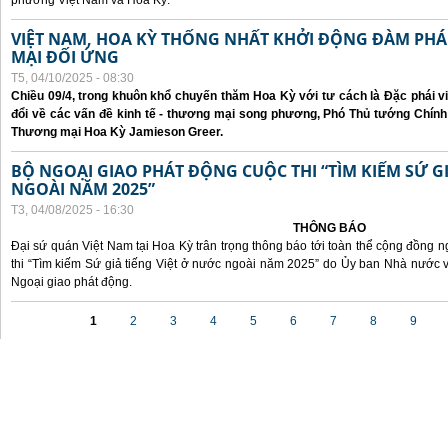
phương Việt Nam và Hoa Kỳ.
VIỆT NAM, HOA KỲ THỐNG NHẤT KHỞI ĐỘNG ĐÀM P
MẠI ĐỐI ỨNG
T5, 04/10/2025 - 08:30
Chiều 09/4, trong khuôn khổ chuyến thăm Hoa Kỳ với tư cách là Đặc phái v
đổi về các vấn đề kinh tế - thương mại song phương, Phó Thủ tướng Chín
Thương mại Hoa Kỳ Jamieson Greer.
BỘ NGOẠI GIAO PHÁT ĐỘNG CUỘC THI “TÌM KIẾM SỨ GI
NGOÀI NĂM 2025”
T3, 04/08/2025 - 16:30
THÔNG BÁO
Đại sứ quán Việt Nam tại Hoa Kỳ trân trọng thông báo tới toàn thể cộng đồng n
thi “Tìm kiếm Sứ giả tiếng Việt ở nước ngoài năm 2025” do Ủy ban Nhà nước 
Ngoại giao phát động.
Các trang
1
2
3
4
5
6
7
8
9