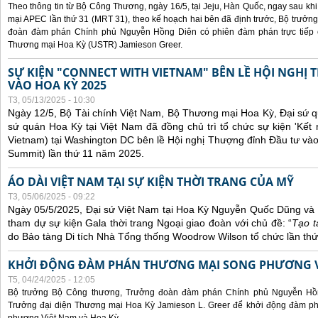
Theo thông tin từ Bộ Công Thương, ngày 16/5, tại Jeju, Hàn Quốc, ngay sau kh
mại APEC lần thứ 31 (MRT 31), theo kế hoạch hai bên đã định trước, Bộ trưở
đoàn đàm phán Chính phủ Nguyễn Hồng Diên có phiên đàm phán trực tiếp 
Thương mại Hoa Kỳ (USTR) Jamieson Greer.
SỰ KIỆN "CONNECT WITH VIETNAM" BÊN LỀ HỘI NGHỊ
VÀO HOA KỲ 2025
T3, 05/13/2025 - 10:30
Ngày 12/5, Bộ Tài chính Việt Nam, Bộ Thương mại Hoa Kỳ, Đại sứ q
sứ quán Hoa Kỳ tại Việt Nam đã đồng chủ trì tổ chức sự kiện 'Kết 
Vietnam) tại Washington DC bên lề Hội nghị Thượng đỉnh Đầu tư và
Summit) lần thứ 11 năm 2025.
ÁO DÀI VIỆT NAM TẠI SỰ KIỆN THỜI TRANG CỦA MỸ
T3, 05/06/2025 - 09:22
Ngày 05/5/2025, Đại sứ Việt Nam tại Hoa Kỳ Nguyễn Quốc Dũng và 
tham dự sự kiện Gala thời trang Ngoại giao đoàn với chủ đề: “
Tạo t
do Bảo tàng Di tích Nhà Tổng thống Woodrow Wilson tổ chức lần thứ
KHỞI ĐỘNG ĐÀM PHÁN THƯƠNG MẠI SONG PHƯƠNG VI
T5, 04/24/2025 - 12:05
Bộ trưởng Bộ Công thương, Trưởng đoàn đàm phán Chính phủ Nguyễn Hồn
Trưởng đại diện Thương mại Hoa Kỳ Jamieson L. Greer để khởi động đàm phá