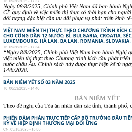
T6, 09/26/2025 - 17:37
Ngày 08/8/2025, Chính phủ Việt Nam đã ban hành Ngh
CP quy định về việc miễn thị thực có thời hạn cho ngườ
đối tượng đặc biệt cần ưu đãi phục vụ phát triển kinh tế-
VIỆT NAM MIỄN THỊ THỰC THEO CHƯƠNG TRÌNH KÍCH C
CHO CÔNG DÂN 12 NƯỚC: BỈ, BULGARIA, CROATIA, SÉ
LUXEMBOURG, HÀ LAN, BA LAN, ROMANIA, SLOVAKIA, 
T6, 09/26/2025 - 17:34
“Ngày 8/8/2025, Chính phủ Việt Nam ban hành Nghị q
việc miễn thị thực theo Chương trình kích cầu phát triể
nước châu Âu. Chính sách này được thực hiện kể từ ngà
14/8/2028.
BẢN NIÊM YẾT SỐ 03 NĂM 2025
T6, 06/13/2025 - 14:40
BẢN NIÊM YẾT
Theo đề nghị của Tòa án nhân dân các tỉnh, thành phố, c
PHIÊN ĐÀM PHÁN TRỰC TIẾP CẤP BỘ TRƯỞNG ĐẦU TIÊN
KỲ VỀ HIỆP ĐỊNH THƯƠNG MẠI ĐỐI ỨNG
CN, 05/18/2025 - 16:05