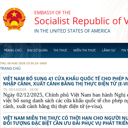
Skip to main content
EMBASSY OF THE
Socialist Republic of
IN THE UNITED STATES OF AMERICA
TRANG CHỦ
ĐẠI SỨ QUÁN
THỊ THỰC
MIỄN THỊ THỰC
LÃNH SỰ
TIN 
THU, 06 AUG 2026 23:50:16 -0400
YOU ARE HERE
TRANG CHỦ
VIỆT NAM BỔ SUNG 41 CỬA KHẨU QUỐC TẾ CHO PHÉP
NHẬP CẢNH, XUẤT CẢNH BẰNG THỊ THỰC ĐIỆN TỬ (E-VI
T5, 05/14/2026 - 18:00
Ngày 02/12/2025, Chính phủ Việt Nam ban hành Nghị 
việc bổ sung danh sách các cửa khẩu quốc tế cho phép 
cảnh, xuất cảnh bằng thị thực điện tử (e-visa).
VIỆT NAM MIỄN THỊ THỰC CÓ THỜI HẠN CHO NGƯỜI N
ĐỐI TƯỢNG ĐẶC BIỆT CẦN ƯU ĐÃI PHỤC VỤ PHÁT TRIỂN 