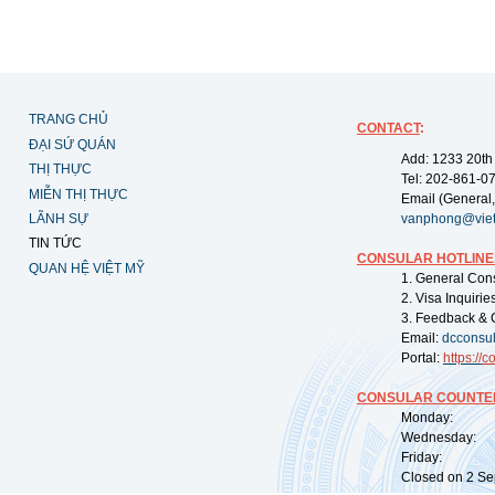
TRANG CHỦ
CONTACT
:
ĐẠI SỨ QUÁN
Add: 1233 20th
THỊ THỰC
Tel: 202-861-0
MIỄN THỊ THỰC
Email (General,
LÃNH SỰ
vanphong@vie
TIN TỨC
CONSULAR HOTLINE
QUAN HỆ VIỆT MỸ
1. General Con
2. Visa Inquiri
3. Feedback & 
Email:
dcconsu
Portal:
https://
co
CONSULAR COUNTER
Monday: 09:
Wednesday: 0
Friday: 09:
Closed on 2 Sep