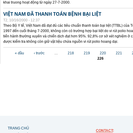
khai truong hoạt động từ ngày 27-7-2000.
VIỆT NAM ĐÃ THANH TOÁN BỆNH BẠI LIỆT
T2, 10/16/2000 - 12:37
Theo Bộ Y tế, Việt Nam đã đạt đủ các tiêu chuẩn thanh toán bại liệt (TTBL) của Tổ
1997 đến cuối tháng 7-2000, không còn có trường hợp bại liệt do vi rút polio h
tiến hành thường xuyên và chiến dịch đạt hơn 95%. 92,8% cơ sở xét nghiệm ở cá
được kiểm tra không còn giữ vật liệu chứa nguồn vi rút polio hoang dại.
Các trang
« đầu
‹ trước
…
218
219
220
221
226
TRANG CHỦ
CONTACT
: