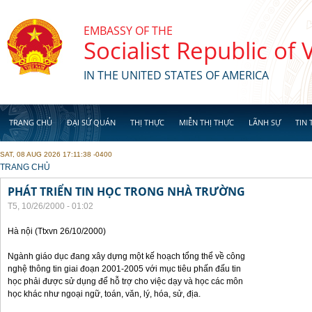
Skip to main content
EMBASSY OF THE
Socialist Republic of
IN THE UNITED STATES OF AMERICA
TRANG CHỦ
ĐẠI SỨ QUÁN
THỊ THỰC
MIỄN THỊ THỰC
LÃNH SỰ
TIN 
SAT, 08 AUG 2026 17:11:38 -0400
YOU ARE HERE
TRANG CHỦ
PHÁT TRIỂN TIN HỌC TRONG NHÀ TRƯỜNG
T5, 10/26/2000 - 01:02
Hà nội (Ttxvn 26/10/2000)
Ngành giáo dục đang xây dựng một kế hoạch tổng thể về công
nghệ thông tin giai đoạn 2001-2005 với mục tiêu phấn đấu tin
học phải được sử dụng để hỗ trợ cho việc dạy và học các môn
học khác như ngoại ngữ, toán, văn, lý, hóa, sử, địa.