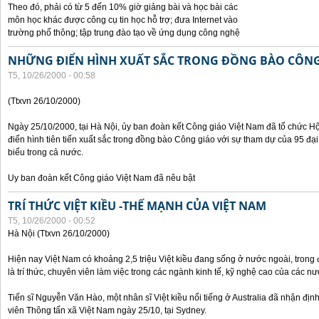
Theo đó, phải có từ 5 đến 10% giờ giảng bài và học bài các
môn học khác được công cụ tin học hỗ trợ; đưa Internet vào
trường phổ thông; tập trung đào tạo về ứng dụng công nghệ
NHỮNG ĐIỂN HÌNH XUẤT SẮC TRONG ĐỒNG BÀO CÔNG
T5, 10/26/2000 - 00:58
(Ttxvn 26/10/2000)
Ngày 25/10/2000, tại Hà Nội, ủy ban đoàn kết Công giáo Việt Nam đã tổ chức H
điển hình tiên tiến xuất sắc trong đồng bào Công giáo với sự tham dự của 95 đại b
biểu trong cả nước.
Uy ban đoàn kết Công giáo Việt Nam đã nêu bật
TRÍ THỨC VIỆT KIỀU -THẾ MẠNH CỦA VIỆT NAM
T5, 10/26/2000 - 00:52
Hà Nội (Ttxvn 26/10/2000)
Hiện nay Việt Nam có khoảng 2,5 triệu Việt kiều đang sống ở nước ngoài, trong đ
là trí thức, chuyên viên làm việc trong các ngành kinh tế, kỹ nghệ cao của các nướ
Tiến sĩ Nguyễn Văn Hào, một nhân sĩ Việt kiều nổi tiếng ở Australia đã nhận địn
viên Thông tấn xã Việt Nam ngày 25/10, tại Sydney.