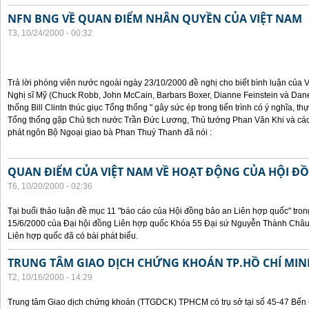
NFN BNG VỀ QUAN ĐIỂM NHÂN QUYỀN CỦA VIỆT NAM
T3, 10/24/2000 - 00:32
Trả lời phóng viên nước ngoài ngày 23/10/2000 đề nghị cho biết bình luận của
Nghị sĩ Mỹ (Chuck Robb, John McCain, Barbars Boxer, Dianne Feinstein và Dan
thống Bill Clintn thúc giục Tổng thống " gây sức ép trong tiến trình có ý nghĩa, t
Tổng thống gặp Chủ tịch nước Trần Đức Lương, Thủ tướng Phan Văn Khi và cá
phát ngôn Bộ Ngoại giao bà Phan Thuý Thanh đã nói :
QUAN ĐIỂM CỦA VIỆT NAM VỀ HOẠT ĐỘNG CỦA HỘI Đ
T6, 10/20/2000 - 02:36
Tại buổi thảo luận đề mục 11 "báo cáo của Hội đồng bảo an Liên hợp quốc" tron
15/6/2000 của Đại hội đồng Liên hợp quốc Khóa 55 Đại sứ Nguyễn Thành Châu, 
Liên hợp quốc đã có bài phát biểu.
TRUNG TÂM GIAO DỊCH CHỨNG KHOÁN TP.HỒ CHÍ MIN
T2, 10/16/2000 - 14:29
Trung tâm Giao dịch chứng khoán (TTGDCK) TPHCM có trụ sở tại số 45-47 Bến