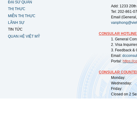
ĐẠI SỨ QUÁN
Add: 1233 20th
THỊ THỰC
Tel: 202-861-0
MIỄN THỊ THỰC
Email (General,
LÃNH SỰ
vanphong@vie
TIN TỨC
CONSULAR HOTLINE
QUAN HỆ VIỆT MỸ
1. General Con
2. Visa Inquiri
3. Feedback & 
Email:
dcconsu
Portal:
https://
co
CONSULAR COUNTER
Monday: 09:
Wednesday: 0
Friday: 09:
Closed on 2 Sep