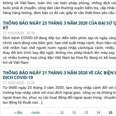
không về Việt Nam, tuân thủ các biện pháp phòng, chống dịch của
buộc phải di chuyển, công dân cần thường xuyên kiểm tra, cập nhật 
hãng hàng không, đảm bảo có đủ các giấy tờ cần thiết theo yêu cầu 
THÔNG BÁO NGÀY 23 THÁNG 3 NĂM 2020 CỦA ĐẠI SỨ 
KỲ
T2, 03/23/2020 - 15:35
Dịch bệnh COVID-19 đang tiếp tục diễn biến phức tạp và ngày càn
chính sách đóng cửa biên giới, hạn chế xuất nhập cảnh, thực hiện cá
chẽ nhằm hạn chế người nước ngoài nhập cảnh/quá cảnh; nhiều
thay đổi lịch trình bay đột ngột, không cho phép khách lên máy bay 
có nhiều trường hợp công dân Việt Nam tại Hoa Kỳ đang có kế hoạ
trở về Việt Nam.
THÔNG BÁO NGÀY 21 THÁNG 3 NĂM 2020 VỀ CÁC BIỆN
DỊCH COVID-19
T7, 03/21/2020 - 13:30
Từ 0h00 ngày 22 tháng 3 năm 2020, tạm dừng nhập cảnh đối với tấ
trường hợp nhập cảnh với mục đích ngoại giao, công vụ và những t
ngoài tham dự, phục vụ các hoạt động đối ngoại quan trọng; chuyên
lao động kỹ thuật cao...).
Các trang
« đầu
‹ trước
…
11
12
13
14
15