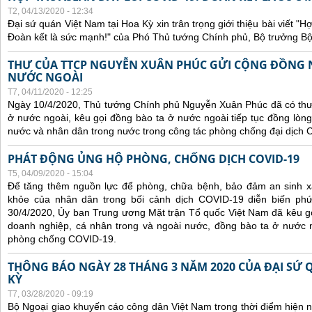
T2, 04/13/2020 - 12:34
Đại sứ quán Việt Nam tại Hoa Kỳ xin trân trọng giới thiệu bài viết 
Đoàn kết là sức mạnh!" của Phó Thủ tướng Chính phủ, Bộ trưởng B
THƯ CỦA TTCP NGUYỄN XUÂN PHÚC GỬI CỘNG ĐỒNG 
NƯỚC NGOÀI
T7, 04/11/2020 - 12:25
Ngày 10/4/2020, Thủ tướng Chính phủ Nguyễn Xuân Phúc đã có thư
ở nước ngoài, kêu gọi đồng bào ta ở nước ngoài tiếp tục đồng lòng
nước và nhân dân trong nước trong công tác phòng chống đại dịch 
PHÁT ĐỘNG ỦNG HỘ PHÒNG, CHỐNG DỊCH COVID-19
T5, 04/09/2020 - 15:04
Để tăng thêm nguồn lực để phòng, chữa bệnh, bảo đảm an sinh xã
khỏe của nhân dân trong bối cảnh dịch COVID-19 diễn biến phứ
30/4/2020, Ủy ban Trung ương Mặt trận Tổ quốc Việt Nam đã kêu gọi
doanh nghiệp, cá nhân trong và ngoài nước, đồng bào ta ở nước n
phòng chống COVID-19.
THÔNG BÁO NGÀY 28 THÁNG 3 NĂM 2020 CỦA ĐẠI SỨ 
KỲ
T7, 03/28/2020 - 09:19
Bộ Ngoại giao khuyến cáo công dân Việt Nam trong thời điểm hiện n