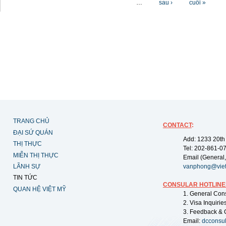
…
sau ›
cuối »
TRANG CHỦ
CONTACT
:
ĐẠI SỨ QUÁN
Add: 1233 20th
THỊ THỰC
Tel: 202-861-0
MIỄN THỊ THỰC
Email (General,
LÃNH SỰ
vanphong@vie
TIN TỨC
CONSULAR HOTLINE
QUAN HỆ VIỆT MỸ
1. General Con
2. Visa Inquiri
3. Feedback & 
Email:
dcconsu