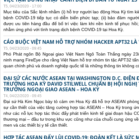
T5, 04/23/2020 - 17:00
Mục tiêu của Sắc lệnh nhằm (i) hỗ trợ người lao động Hoa Kỳ tìm ki
bệnh COVID-19 tiếp tục có diễn biến phức tạp; (ii) bảo đảm ngườ
được ưu tiên hàng đầu để bố trí việc làm khi nền kinh tế phục hồi; 
nhằm ứng phó với tình trạng dịch bệnh COVID-19 tại Hoa Kỳ.
CÁO BUỘC VIỆT NAM HỖ TRỢ NHÓM HACKER APT32 LÀ 
T5, 04/23/2020 - 09:45
Phó Phát ngôn Bộ Ngoại giao Việt Nam Ngô Toàn Thắng ngày 23/4
ninh mạng FireEye cho rằng Việt Nam hỗ trợ nhóm tin tặc APT32 t
quan chính phủ và doanh nghiệp quốc tế là những thông tin không c
ĐẠI SỨ CÁC NƯỚC ASEAN TẠI WASHINGTON D.C. ĐIỆN 
TRƯỞNG HOA KỲ DAVID STILWELL CHUẨN BỊ HỘI NGHỊ
TRƯỞNG NGOẠI GIAO ASEAN – HOA KỲ
T4, 04/22/2020 - 09:45
Đại sứ Hà Kim Ngọc bày tỏ cảm ơn Hoa Kỳ đã hỗ trợ ASEAN phòng
sự cần thiết của việc tăng cường hợp tác ASEAN – Hoa Kỳ trong ứ
như các nỗ lực hợp tác thúc đẩy phát triển kinh tế giai đoạn hậu 
thương mại – đầu tư trong khu vực cũng như của chuỗi cung ứng về
men và các thiết bị y tế cần thiết.
HỢP TÁC ASEAN ĐẨY LÙI COVID-19: ĐOÀN KẾT LÀ SỨC 