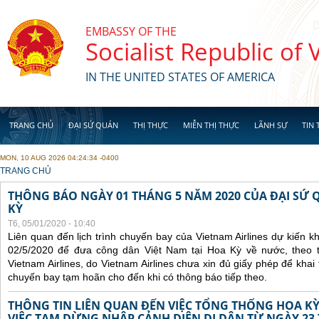
Skip to main content
EMBASSY OF THE
Socialist Republic of
IN THE UNITED STATES OF AMERICA
TRANG CHỦ
ĐẠI SỨ QUÁN
THỊ THỰC
MIỄN THỊ THỰC
LÃNH SỰ
TIN 
MON, 10 AUG 2026 04:24:34 -0400
YOU ARE HERE
TRANG CHỦ
THÔNG BÁO NGÀY 01 THÁNG 5 NĂM 2020 CỦA ĐẠI SỨ 
KỲ
T6, 05/01/2020 - 10:40
Liên quan đến lịch trình chuyến bay của Vietnam Airlines dự kiến 
02/5/2020 để đưa công dân Việt Nam tại Hoa Kỳ về nước, theo 
Vietnam Airlines, do Vietnam Airlines chưa xin đủ giấy phép để khai
chuyến bay tạm hoãn cho đến khi có thông báo tiếp theo.
THÔNG TIN LIÊN QUAN ĐẾN VIỆC TỔNG THỐNG HOA KỲ
VIỆC TẠM DỪNG NHẬP CẢNH DIỆN DI DÂN TỪ NGÀY 23