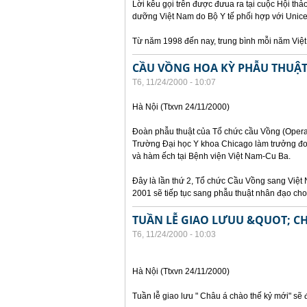
Lời kêu gọi trên được đưua ra tại cuộc Hội th
dưỡng Việt Nam do Bộ Y tế phối hợp với Unicef
Từ năm 1998 đến nay, trung bình mỗi năm Việ
CẦU VỒNG HOA KỲ PHẪU THUẬT 
T6, 11/24/2000 - 10:07
Hà Nội (Ttxvn 24/11/2000)
Đoàn phẫu thuật của Tổ chức cầu Vồng (Operat
Trường Đại học Y khoa Chicago làm trưởng đoà
và hàm ếch tại Bệnh viện Việt Nam-Cu Ba.
Đây là lần thứ 2, Tổ chức Cầu Vồng sang Việt 
2001 sẽ tiếp tục sang phẫu thuật nhân đạo cho t
TUẦN LỄ GIAO LƯUU &QUOT; C
T6, 11/24/2000 - 10:03
Hà Nội (Ttxvn 24/11/2000)
Tuần lễ giao lưu " Châu á chào thế kỷ mới" sẽ