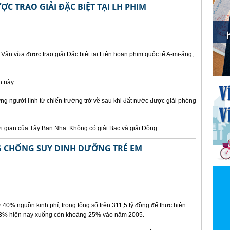
ỢC TRAO GIẢI ĐẶC BIỆT TẠI LH PHIM
ân vừa được trao giải Đặc biệt tại Liên hoan phim quốc tế A-mi-ăng,
n này.
g người lính từ chiến trường trở về sau khi đất nước được giải phóng
i gian của Tây Ban Nha. Không có giải Bạc và giải Đồng.
 CHỐNG SUY DINH DƯỠNG TRẺ EM
rợ 40% nguồn kinh phí, trong tổng số trên 311,5 tỷ đồng để thực hiện
n 33% hiện nay xuống còn khoảng 25% vào năm 2005.