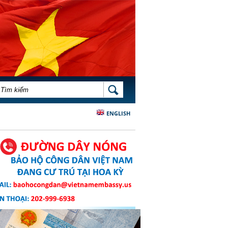
BIỂU MẪU TÌM KIẾM
TÌM KIẾM
ENGLISH