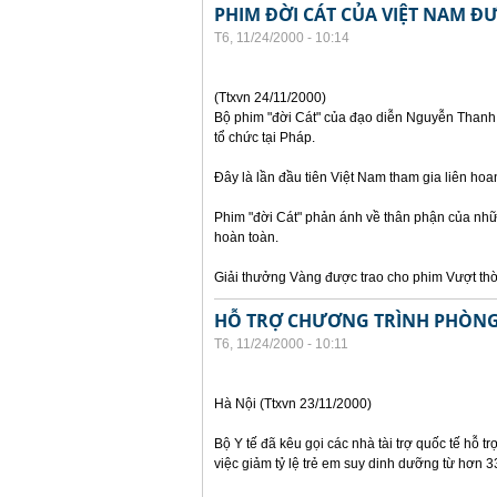
PHIM ĐỜI CÁT CỦA VIỆT NAM ĐƯ
T6, 11/24/2000 - 10:14
(Ttxvn 24/11/2000)
Bộ phim "đời Cát" của đạo diễn Nguyễn Thanh V
tổ chức tại Pháp.
Đây là lần đầu tiên Việt Nam tham gia liên hoa
Phim "đời Cát" phản ánh về thân phận của nhữn
hoàn toàn.
Giải thưởng Vàng được trao cho phim Vượt thờ
HỖ TRỢ CHƯƠNG TRÌNH PHÒNG
T6, 11/24/2000 - 10:11
Hà Nội (Ttxvn 23/11/2000)
Bộ Y tế đã kêu gọi các nhà tài trợ quốc tế hỗ t
việc giảm tỷ lệ trẻ em suy dinh dưỡng từ hơ