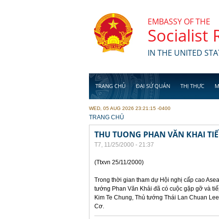
Skip to main content
EMBASSY OF THE
Socialist
IN THE UNITED STA
TRANG CHỦ
ĐẠI SỨ QUÁN
THỊ THỰC
M
WED, 05 AUG 2026 23:21:15 -0400
YOU ARE HERE
TRANG CHỦ
THU TUONG PHAN VĂN KHAI TI
T7, 11/25/2000 - 21:37
(Ttxvn 25/11/2000)
Trong thời gian tham dự Hội nghị cấp cao Asea
tướng Phan Văn Khải đã có cuộc gặp gỡ và ti
Kim Te Chung, Thủ tướng Thái Lan Chuan Lee
Cơ.