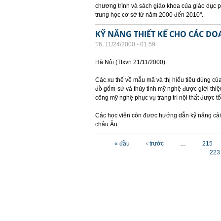
chương trình và sách giáo khoa của giáo dục 
trung học cơ sở từ năm 2000 đến 2010".
KỸ NĂNG THIẾT KẾ CHO CÁC D
T6, 11/24/2000 - 01:59
Hà Nội (Ttxvn 21/11/2000)
Các xu thế về mẫu mã và thị hiếu tiêu dùng củ
đồ gốm-sứ và thủy tinh mỹ nghệ được giới thiệu
công mỹ nghệ phục vụ trang trí nội thất được t
Các học viên còn được hướng dẫn kỹ năng cải 
châu Âu.
Các trang
« đầu
‹ trước
…
215
223