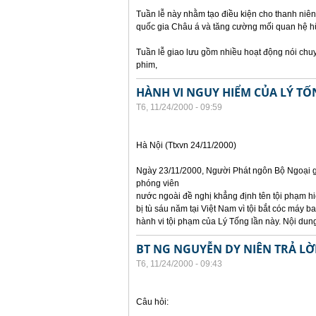
Tuần lễ này nhằm tạo điều kiện cho thanh niên
quốc gia Châu á và tăng cường mối quan hệ hữ
Tuần lễ giao lưu gồm nhiều hoạt động nói chuyện
phim,
HÀNH VI NGUY HIỂM CỦA LÝ TỐ
T6, 11/24/2000 - 09:59
Hà Nội (Ttxvn 24/11/2000)
Ngày 23/11/2000, Người Phát ngôn Bộ Ngoại gi
phóng viên
nước ngoài đề nghị khẳng định tên tội phạm hiệ
bị tù sáu năm tại Việt Nam vì tội bắt cóc máy 
hành vi tội phạm của Lý Tống lần này. Nội dung
BT NG NGUYỄN DY NIÊN TRẢ LỜ
T6, 11/24/2000 - 09:43
Câu hỏi: