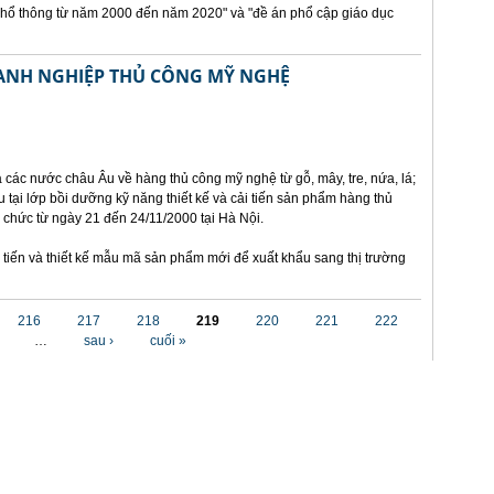
phổ thông từ năm 2000 đến năm 2020" và "đề án phổ cập giáo dục
OANH NGHIỆP THỦ CÔNG MỸ NGHỆ
a các nước châu Âu về hàng thủ công mỹ nghệ từ gỗ, mây, tre, nứa, lá;
 tại lớp bồi dưỡng kỹ năng thiết kế và cải tiến sản phẩm hàng thủ
ổ chức từ ngày 21 đến 24/11/2000 tại Hà Nội.
tiến và thiết kế mẫu mã sản phẩm mới để xuất khẩu sang thị trường
216
217
218
219
220
221
222
…
sau ›
cuối »