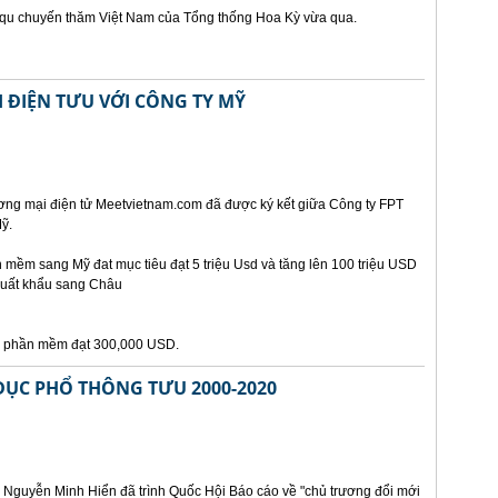
t qu chuyến thăm Việt Nam của Tổng thống Hoa Kỳ vừa qua.
 ĐIỆN TƯU VỚI CÔNG TY MỸ
ơng mại điện tử Meetvietnam.com đã được ký kết giữa Công ty FPT
ỹ.
mềm sang Mỹ đat mục tiêu đạt 5 triệu Usd và tăng lên 100 triệu USD
xuất khẩu sang Châu
ẩu phần mềm đạt 300,000 USD.
DỤC PHỔ THÔNG TƯU 2000-2020
 Nguyễn Minh Hiển đã trình Quốc Hội Báo cáo về "chủ trương đổi mới