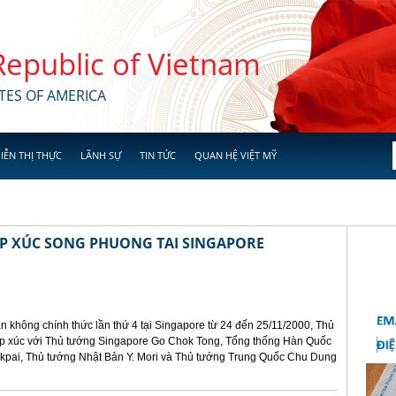
 Republic of Vietnam
TES OF AMERICA
IỄN THỊ THỰC
LÃNH SỰ
TIN TỨC
QUAN HỆ VIỆT MỸ
ẾP XÚC SONG PHUONG TAI SINGAPORE
n không chính thức lần thứ 4 tại Singapore từ 24 đến 25/11/2000, Thủ
ếp xúc với Thủ tướng Singapore Go Chok Tong, Tổng thống Hàn Quốc
kpai, Thủ tướng Nhật Bản Y. Mori và Thủ tướng Trung Quốc Chu Dung