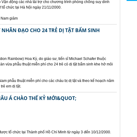
ảo Vận động các nhà tài trợ cho chương trình phòng chống suy dinh
 tổ chức tại Hà Nội ngày 21/11/2000.
t Nam giảm
NHÂN ĐẠO CHO 24 TRẺ DỊ TẬT BẨM SINH
ion Rainbow) Hoa Kỳ, do giáo sư, tiến sĩ Michael Schafer thuộc
n vừa phẫu thuật miễn phí cho 24 trẻ có dị tật bẩm sinh khe hở môi
Nam phẫu thuật miễn phí cho các cháu bị dị tật và theo kế hoạch năm
rẻ em dị tật.
HÂU Á CHÀO THẾ KỶ MỚI&QUOT;
 được tổ chức tại Thành phố Hồ Chí Minh từ ngày 3 đến 10/12/2000.