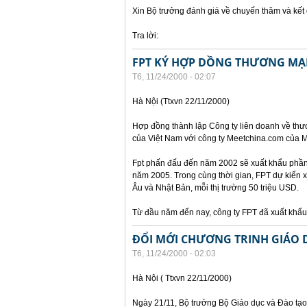
Xin Bộ trưởng đánh giá về chuyến thăm và kế
Tra lời:
FPT KÝ HỢP DỒNG THƯƠNG MẠI
T6, 11/24/2000 - 02:07
Hà Nội (Ttxvn 22/11/2000)
Hợp đồng thành lập Công ty liên doanh về thư
của Việt Nam với công ty Meetchina.com của M
Fpt phấn đấu đến năm 2002 sẽ xuất khẩu phần 
năm 2005. Trong cùng thời gian, FPT dự kiến 
Âu và Nhật Bản, mỗi thị trường 50 triệu USD.
Từ đầu năm đến nay, công ty FPT đã xuất kh
ĐỔI MỚI CHƯƠNG TRINH GIÁO 
T6, 11/24/2000 - 02:03
Hà Nội ( Ttxvn 22/11/2000)
Ngày 21/11, Bộ trưởng Bộ Giáo dục và Đào tạo