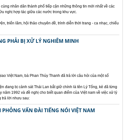
 cùng nhân dân thành phố tiếp cận những thông tin mới nhất về các
u nghị hợp tác giữa các nước trong khu vực.
, triển lãm, hội thảo chuyên đề, trình diễn thời trang - ca nhạc, chiếu
NG PHẢI BỊ XỬ LÝ NGHIÊM MINH
ao Việt Nam, bà Phan Thúy Thanh đã trả lời câu hỏi của một số
n đang bị cảnh sát Thái Lan bắt giữ chính là tên Lý Tống, kẻ đã từng
bay năm 1992 và đề nghị cho biết quan điểm của Việt nam về việc xử lý
 trả lời nhưu sau:
I PHỎNG VẤN ĐÀI TIẾNG NÓI VIỆT NAM