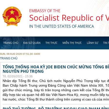
Skip to main content
EMBASSY OF THE
Socialist Republic of
IN THE UNITED STATES OF AMERICA
TRANG CHỦ
ĐẠI SỨ QUÁN
THỊ THỰC
MIỄN THỊ THỰC
LÃNH SỰ
TIN 
SUN, 09 AUG 2026 07:51:30 -0400
YOU ARE HERE
TRANG CHỦ
TỔNG THỐNG HOA KỲ JOE BIDEN CHÚC MỪNG TỔNG BÍ
NGUYỄN PHÚ TRỌNG
T6, 02/26/2021 - 15:36
Nhân dịp Tổng Bí thư, Chủ tịch nước Nguyễn Phú Trọng tiếp tục 
Ban Chấp hành Trung ương Đảng Cộng sản Việt Nam khóa XIII, Tổ
gửi thư chúc mừng, bày tỏ trân trọng những cam kết của Tổng Bí t
đẩy hợp tác và quan hệ đối tác Việt Nam-Hoa Kỳ, mong muốn tiếp t
hai nước, chúc Tổng Bí thư thành công trên cương vị cao cả của mìn