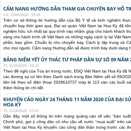
CẨM NANG HƯỚNG DẪN THAM GIA CHUYẾN BAY HỖ T
CN, 12/06/2020 - 19:34
Trên cơ sở thông tin hướng dẫn của Bộ Y tế và kinh nghiệm thực 
chuyến bay thời gian qua, Đại sứ quán Việt Nam tại Hoa Kỳ đã tổng
nghiệm hữu ích nhất tại quy trình này nhằm giúp cho hành khách th
sàng cho hành trình về Việt Nam và những ngày cách ly tại Việt Nam
phần, bao gồm: Chuẩn bị cho chuyến bay, Cách ly tập trung và Cá
cho mọi người, Cẩm nang Hướng dẫn sẽ được trình bày dưới dạng H
BẢNG NIÊM YẾT ỦY THÁC TƯ PHÁP DÂN SỰ SỐ 09 NĂM 
T2, 11/30/2020 - 10:15
Theo đề nghị của Tòa án trong nước, ĐSQ Việt Nam tại Hoa Kỳ đã Ni
các đương sự có tên theo Danh sách trong Bản Niêm yết số 09/2020
liên hệ theo số điện thoại 2028610737 máy lẻ 113 vào các buổi sá
thêm thông tin chi tiết.
KHUYẾN CÁO NGÀY 24 THÁNG 11 NĂM 2020 CỦA ĐẠI SỨ
HOA KỲ
T3, 11/24/2020 - 13:41
Gần đây, một số thông tin trên mạng quảng cáo về việc “bán suất
Chính phủ, gợi ý công dân có nhu cầu về nước “mua suất” trên cá
Việt Nam tại Hoa Kỳ khuyến cáo công dân thận trọng trước các thôn