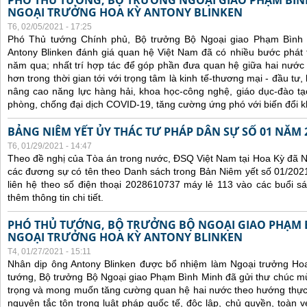
PHÓ THỦ TƯỚNG, BỘ TRƯỞNG NGOẠI GIAO PHẠM BÌN
NGOẠI TRƯỞNG HOA KỲ ANTONY BLINKEN
T6, 02/05/2021 - 17:25
Phó Thủ tướng Chính phủ, Bộ trưởng Bộ Ngoại giao Phạm Bình
Antony Blinken đánh giá quan hệ Việt Nam đã có nhiều bước phát tr
năm qua; nhất trí hợp tác để góp phần đưa quan hệ giữa hai nước p
hơn trong thời gian tới với trọng tâm là kinh tế-thương mại - đầu tư
nâng cao năng lực hàng hải, khoa học-công nghệ, giáo dục-đào t
phòng, chống đại dịch COVID-19, tăng cường ứng phó với biến đổi k
BẢNG NIÊM YẾT ỦY THÁC TƯ PHÁP DÂN SỰ SỐ 01 NĂM 
T6, 01/29/2021 - 14:47
Theo đề nghị của Tòa án trong nước, ĐSQ Việt Nam tại Hoa Kỳ đã Ni
các đương sự có tên theo Danh sách trong Bản Niêm yết số 01/2021
liên hệ theo số điện thoại 2028610737 máy lẻ 113 vào các buổi sá
thêm thông tin chi tiết.
PHÓ THỦ TƯỚNG, BỘ TRƯỞNG BỘ NGOẠI GIAO PHẠM
NGOẠI TRƯỞNG HOA KỲ ANTONY BLINKEN
T4, 01/27/2021 - 15:11
Nhân dịp ông Antony Blinken được bổ nhiệm làm Ngoại trưởng Ho
tướng, Bộ trưởng Bộ Ngoại giao Phạm Bình Minh đã gửi thư chúc m
trọng và mong muốn tăng cường quan hệ hai nước theo hướng thực ch
nguyên tắc tôn trọng luật pháp quốc tế, độc lập, chủ quyền, toàn vẹ