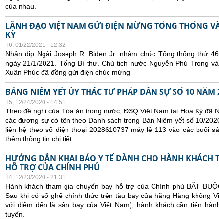
của nhau.
LÃNH ĐẠO VIỆT NAM GỬI ĐIỆN MỪNG TỔNG THỐNG V
KỲ
T6, 01/22/2021 - 12:32
Nhân dịp Ngài Joseph R. Biden Jr. nhậm chức Tổng thống thứ 4
ngày 21/1/2021, Tổng Bí thư, Chủ tịch nước Nguyễn Phú Trọng v
Xuân Phúc đã đồng gửi điện chúc mừng.
BẢNG NIÊM YẾT ỦY THÁC TƯ PHÁP DÂN SỰ SỐ 10 NĂM 
T5, 12/24/2020 - 14:51
Theo đề nghị của Tòa án trong nước, ĐSQ Việt Nam tại Hoa Kỳ đã Ni
các đương sự có tên theo Danh sách trong Bản Niêm yết số 10/2020
liên hệ theo số điện thoại 2028610737 máy lẻ 113 vào các buổi sá
thêm thông tin chi tiết.
HƯỚNG DẪN KHAI BÁO Y TẾ DÀNH CHO HÀNH KHÁCH 
HỖ TRỢ CỦA CHÍNH PHỦ
T4, 12/23/2020 - 21:31
Hành khách tham gia chuyến bay hỗ trợ của Chính phủ BẮT BUỘC 
Sau khi có số ghế chính thức trên tàu bay của hãng Hàng không Vi
với điểm đến là sân bay của Việt Nam), hành khách cần tiến hành
tuyến.