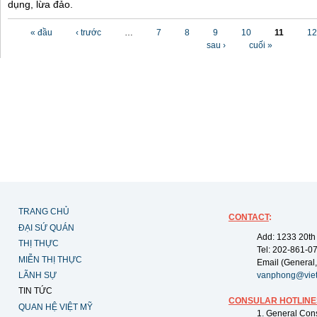
dụng, lừa đảo.
Các trang
« đầu
‹ trước
…
7
8
9
10
11
12
sau ›
cuối »
TRANG CHỦ
CONTACT
:
ĐẠI SỨ QUÁN
Add: 1233 20th
THỊ THỰC
Tel: 202-861-0
MIỄN THỊ THỰC
Email (General,
LÃNH SỰ
vanphong@vie
TIN TỨC
CONSULAR HOTLINE
QUAN HỆ VIỆT MỸ
1. General Con