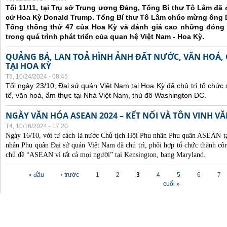
Tối 11/11, tại Trụ sở Trung ương Đảng, Tổng Bí thư Tô Lâm đã
cử Hoa Kỳ Donald Trump. Tổng Bí thư Tô Lâm chúc mừng ông 
Tổng thống thứ 47 của Hoa Kỳ và đánh giá cao những đóng
trong quá trình phát triển của quan hệ Việt Nam - Hoa Kỳ.
QUẢNG BÁ, LAN TOẢ HÌNH ẢNH ĐẤT NƯỚC, VĂN HOÁ,
TẠI HOA KỲ
T5, 10/24/2024 - 08:45
Tối ngày 23/10, Đại sứ quán Việt Nam tại Hoa Kỳ đã chủ trì tổ chức
tế, văn hoá, ẩm thực tại Nhà Việt Nam, thủ đô Washington DC.
NGÀY VĂN HÓA ASEAN 2024 – KẾT NỐI VÀ TÔN VINH 
T4, 10/16/2024 - 17:20
Ngày 16/10, với tư cách là nước Chủ tịch Hội Phu nhân Phu quân ASEAN 
nhân Phu quân Đại sứ quán Việt Nam đã chủ trì, phối hợp tổ chức thành
chủ đề “ASEAN vì tất cả mọi người” tại Kensington, bang Maryland.
Các trang
« đầu
‹ trước
1
2
3
4
5
6
7
cuối »