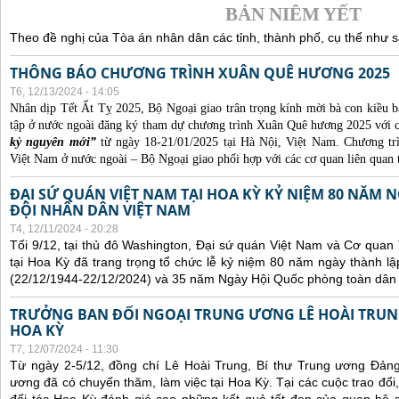
BẢN NIÊM YẾT
Theo đề nghị của Tòa án nhân dân các tỉnh, thành phố, cụ thể như s
THÔNG BÁO CHƯƠNG TRÌNH XUÂN QUÊ HƯƠNG 2025
T6, 12/13/2024 - 14:05
Nhân dịp Tết Ất Tỵ 2025, Bộ Ngoại giao trân trọng kính mời bà con kiều b
tập ở nước ngoài đăng ký tham dự chương trình Xuân Quê hương 2025 với 
kỷ nguyên mới”
từ ngày 18-21/01/2025 tại Hà Nội, Việt Nam. Chương t
Việt Nam ở nước ngoài – Bộ Ngoại giao phối hợp với các cơ quan liên quan 
ĐẠI SỨ QUÁN VIỆT NAM TẠI HOA KỲ KỶ NIỆM 80 NĂM
ĐỘI NHÂN DÂN VIỆT NAM
T4, 12/11/2024 - 20:28
Tối 9/12, tại thủ đô Washington, Đại sứ quán Việt Nam và Cơ qua
tại Hoa Kỳ đã trang trọng tổ chức lễ kỷ niệm 80 năm ngày thành 
(22/12/1944-22/12/2024) và 35 năm Ngày Hội Quốc phòng toàn dân 
TRƯỞNG BAN ĐỐI NGOẠI TRUNG ƯƠNG LÊ HOÀI TRUNG
HOA KỲ
T7, 12/07/2024 - 11:30
Từ ngày 2-5/12, đồng chí Lê Hoài Trung, Bí thư Trung ương Đản
ương đã có chuyến thăm, làm việc tại Hoa Kỳ. Tại các cuộc trao đổi