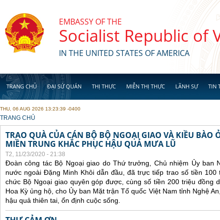
Skip to main content
EMBASSY OF THE
Socialist Republic of
IN THE UNITED STATES OF AMERICA
TRANG CHỦ
ĐẠI SỨ QUÁN
THỊ THỰC
MIỄN THỊ THỰC
LÃNH SỰ
TIN 
THU, 06 AUG 2026 13:23:39 -0400
YOU ARE HERE
TRANG CHỦ
TRAO QUÀ CỦA CÁN BỘ BỘ NGOẠI GIAO VÀ KIỀU BÀO 
MIỀN TRUNG KHẮC PHỤC HẬU QUẢ MƯA LŨ
T2, 11/23/2020 - 21:38
Đoàn công tác Bộ Ngoại giao do Thứ trưởng, Chủ nhiệm Ủy ban 
nước ngoài Đặng Minh Khôi dẫn đầu, đã trực tiếp trao số tiền 100 
chức Bộ Ngoại giao quyên góp được, cùng số tiền 200 triệu đồng 
Hoa Kỳ ủng hộ, cho Ủy ban Mặt trận Tổ quốc Việt Nam tỉnh Nghệ An
hậu quả thiên tai, ổn định cuộc sống.