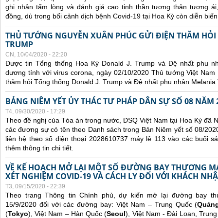
ghi nhận tấm lòng và đánh giá cao tinh thần tương thân tương 
đồng, dù trong bối cảnh dịch bệnh Covid-19 tại Hoa Kỳ còn diễn biế
THỦ TƯỚNG NGUYỄN XUÂN PHÚC GỬI ĐIỆN THĂM HỎI
TRUMP
CN, 10/04/2020 - 22:20
Được tin Tổng thống Hoa Kỳ Donald J. Trump và Đệ nhất phu n
dương tính với virus corona, ngày 02/10/2020 Thủ tướng Việt Nam
thăm hỏi Tổng thống Donald J. Trump và Đệ nhất phu nhân Melania
BẢNG NIÊM YẾT ỦY THÁC TƯ PHÁP DÂN SỰ SỐ 08 NĂM 
T4, 09/30/2020 - 17:29
Theo đề nghị của Tòa án trong nước, ĐSQ Việt Nam tại Hoa Kỳ đã Ni
các đương sự có tên theo Danh sách trong Bản Niêm yết số 08/2020
liên hệ theo số điện thoại 2028610737 máy lẻ 113 vào các buổi sá
thêm thông tin chi tiết.
VỀ KẾ HOẠCH MỞ LẠI MỘT SỐ ĐƯỜNG BAY THƯƠNG MẠI
XÉT NGHIỆM COVID-19 VÀ CÁCH LY ĐỐI VỚI KHÁCH NH
T3, 09/15/2020 - 22:39
Theo trang Thông tin Chính phủ, dự kiến mở lại đường bay t
15/9/2020 đối với các đường bay: Việt Nam – Trung Quốc (
Quản
(
Tokyo
), Việt Nam – Hàn Quốc (
Seoul
), Việt Nam - Đài Loan, Trung 