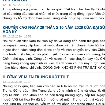
THƯ CẢM ƠN
T2, 11/16/2020 - 13:29
Trong những ngày vừa qua, Đại sứ quán Việt Nam tại Hoa Kỳ đã nh
sẻ của đông đảo các cá nhân, tổ chức trong cộng đồng người Việt t
chung tay hỗ trợ đồng bào miền Trung khắc phục hậu quả nặng nề củ
KHUYẾN CÁO NGÀY 29 THÁNG 10 NĂM 2020 CỦA ĐẠI SỨ
HOA KỲ
T5, 10/29/2020 - 19:52
Đại sứ quán Việt Nam tại Hoa Kỳ đã và đang tiến hành trợ giúp cá
có nguyện vọng cấp bách về nước được về trên chuyến bay hỗ trợ 
duyệt danh sách công dân được phép về trên chuyến bay của Chín
quy trình chặt chẽ, với sự phê duyệt của các cơ quan chức năng, trê
Chính phủ quy định. C
ông dân về nước trên các chuyến bay này CHỈ 
hãng hàng không quy định và việc thanh toán chi phí này được tiến
hãng hàng không chỉ định; CÔNG DÂN KHÔNG PHẢI TRẢ BẤT KỲ
HƯỚNG VỀ MIỀN TRUNG RUỘT THỊT
T3, 10/20/2020 - 19:14
Những ngày qua, tiếp sau cơn bão số 6 là những trận mưa lớn dồn
Trung. Đồng bào miền Trung đang gồng mình chống và chạy lũ, di 
gây ra nhiều khó khăn cho bà con trong những ngày sắp tới. Ngay t
người Việt tại Hoa Kỳ đã luôn hướng về miền Trung ruột thịt và s
góp, ủng hộ, kịp thời chuyển về hỗ trợ đồng bào trong nước. Đại s