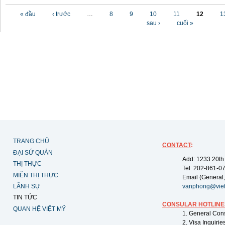
Các trang
« đầu
‹ trước
…
8
9
10
11
12
1
sau ›
cuối »
TRANG CHỦ
CONTACT
:
ĐẠI SỨ QUÁN
Add: 1233 20th
THỊ THỰC
Tel: 202-861-0
MIỄN THỊ THỰC
Email (General,
LÃNH SỰ
vanphong@vie
TIN TỨC
CONSULAR HOTLINE
QUAN HỆ VIỆT MỸ
1. General Con
2. Visa Inquiri