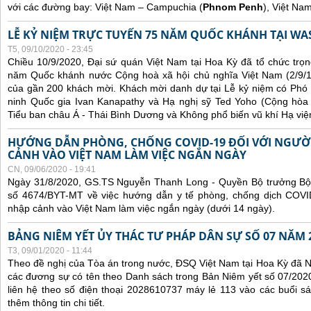
với các đường bay: Việt Nam – Campuchia (
Phnom Penh
), Việt Na
LỄ KỶ NIỆM TRỰC TUYẾN 75 NĂM QUỐC KHÁNH TẠI WA
T5, 09/10/2020 - 23:45
Chiều 10/9/2020, Đại sứ quán Việt Nam tại Hoa Kỳ đã tổ chức trọn
năm Quốc khánh nước Cộng hoà xã hội chủ nghĩa Việt Nam (2/9/1
của gần 200 khách mời. Khách mời danh dự tại Lễ kỷ niệm có Phó
ninh Quốc gia Ivan Kanapathy và Hạ nghị sỹ Ted Yoho (Cộng hòa -
Tiểu ban châu Á - Thái Bình Dương và Không phổ biến vũ khí Hạ việ
HƯỚNG DẪN PHÒNG, CHỐNG COVID-19 ĐỐI VỚI NGƯỜ
CẢNH VÀO VIỆT NAM LÀM VIỆC NGẮN NGÀY
CN, 09/06/2020 - 19:41
Ngày 31/8/2020, GS.TS Nguyễn Thanh Long - Quyền Bộ trưởng Bộ 
số 4674/BYT-MT về việc hướng dẫn y tế phòng, chống dịch COVID
nhập cảnh vào Việt Nam làm việc ngắn ngày (dưới 14 ngày).
BẢNG NIÊM YẾT ỦY THÁC TƯ PHÁP DÂN SỰ SỐ 07 NĂM 
T3, 09/01/2020 - 11:44
Theo đề nghị của Tòa án trong nước, ĐSQ Việt Nam tại Hoa Kỳ đã Ni
các đương sự có tên theo Danh sách trong Bản Niêm yết số 07/2020
liên hệ theo số điện thoại 2028610737 máy lẻ 113 vào các buổi sá
thêm thông tin chi tiết.