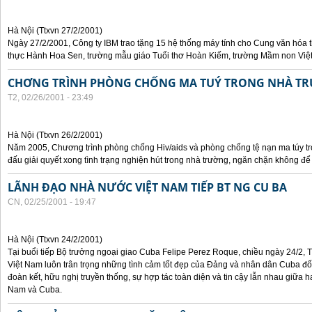
Hà Nội (Ttxvn 27/2/2001)
Ngày 27/2/2001, Công ty IBM trao tặng 15 hệ thống máy tính cho Cung văn hóa 
thực Hành Hoa Sen, trường mẫu giáo Tuổi thơ Hoàn Kiếm, trường Mầm non Vi
CHƠNG TRÌNH PHÒNG CHỐNG MA TUÝ TRONG NHÀ T
T2, 02/26/2001 - 23:49
Hà Nội (Ttxvn 26/2/2001)
Năm 2005, Chương trình phòng chống Hiv/aids và phòng chống tệ nạn ma túy t
đấu giải quyết xong tình trạng nghiện hút trong nhà trường, ngăn chặn không để
LÃNH ĐẠO NHÀ NƯỚC VIỆT NAM TIẾP BT NG CU BA
CN, 02/25/2001 - 19:47
Hà Nội (Ttxvn 24/2/2001)
Tại buổi tiếp Bộ trưởng ngoại giao Cuba Felipe Perez Roque, chiều ngày 24/2, T
Việt Nam luôn trân trọng những tình cảm tốt đẹp của Đảng và nhân dân Cuba đối
đoàn kết, hữu nghị truyền thống, sự hợp tác toàn diện và tin cậy lẫn nhau giữa 
Nam và Cuba.