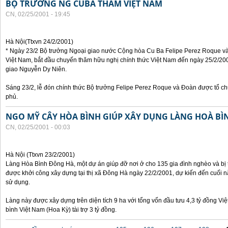
BỘ TRƯỞNG NG CUBA THĂM VIỆT NAM
CN, 02/25/2001 - 19:45
Hà Nội(Ttxvn 24/2/2001)
* Ngày 23/2 Bộ trưởng Ngoại giao nước Cộng hòa Cu Ba Felipe Perez Roque và
Việt Nam, bắt đầu chuyến thăm hữu nghị chính thức Việt Nam đến ngày 25/2/200
giao Nguyễn Dy Niên.
Sáng 23/2, lễ đón chính thức Bộ trưởng Felipe Perez Roque và Đoàn được tổ ch
phủ.
NGO MỸ CÂY HÒA BÌNH GIÚP XÂY DỤNG LÀNG HOÀ BÌ
CN, 02/25/2001 - 00:03
Hà Nội (Ttxvn 23/2/2001)
Làng Hòa Bình Đông Hà, một dự án giúp đỡ nơi ở cho 135 gia đình nghèo và bị t
được khởi công xây dựng tại thị xã Đông Hà ngày 22/2/2001, dự kiến đến cuối 
sử dụng.
Làng này được xây dựng trên diện tích 9 ha với tổng vốn đầu tưu 4,3 tỷ đồng Vi
bình Việt Nam (Hoa Kỳ) tài trợ 3 tỷ đồng.
Các trang