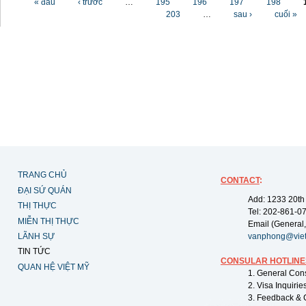
« đầu
‹ trước
…
195
196
197
198
203
…
sau ›
cuối »
TRANG CHỦ
CONTACT
:
ĐẠI SỨ QUÁN
Add: 1233 20th
THỊ THỰC
Tel: 202-861-0
MIỄN THỊ THỰC
Email (General,
LÃNH SỰ
vanphong@vie
TIN TỨC
CONSULAR HOTLINE
QUAN HỆ VIỆT MỸ
1. General Con
2. Visa Inquiri
3. Feedback & 