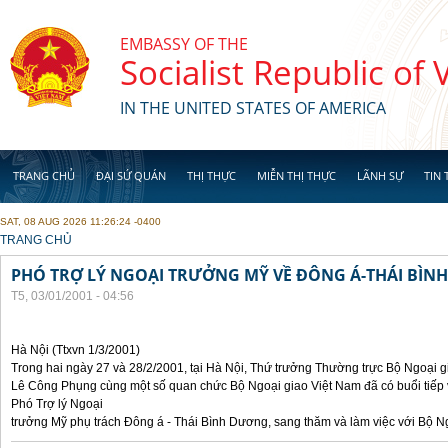
Skip to main content
EMBASSY OF THE
Socialist Republic of
IN THE UNITED STATES OF AMERICA
TRANG CHỦ
ĐẠI SỨ QUÁN
THỊ THỰC
MIỄN THỊ THỰC
LÃNH SỰ
TIN 
SAT, 08 AUG 2026 11:26:24 -0400
YOU ARE HERE
TRANG CHỦ
PHÓ TRỢ LÝ NGOẠI TRƯỞNG MỸ VỀ ĐÔNG Á-THÁI BÌ
T5, 03/01/2001 - 04:56
Hà Nội (Ttxvn 1/3/2001)
Trong hai ngày 27 và 28/2/2001, tại Hà Nội, Thứ trưởng Thường trực Bộ Ngoại 
Lê Công Phụng cùng một số quan chức Bộ Ngoại giao Việt Nam đã có buổi tiếp 
Phó Trợ lý Ngoại
trưởng Mỹ phụ trách Đông á - Thái Bình Dương, sang thăm và làm việc với Bộ N