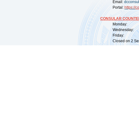
Email:
dcconsu
Portal:
https://
co
CONSULAR COUNTER
Monday: 09:
Wednesday: 0
Friday: 09:
Closed on 2 Sep