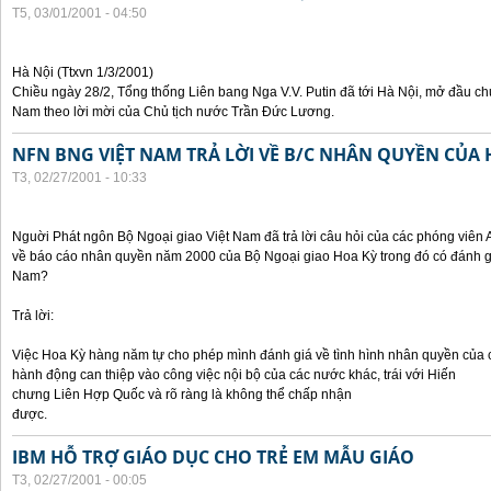
T5, 03/01/2001 - 04:50
Hà Nội (Ttxvn 1/3/2001)
Chiều ngày 28/2, Tổng thống Liên bang Nga V.V. Putin đã tới Hà Nội, mở đầu ch
Nam theo lời mời của Chủ tịch nước Trần Đức Lương.
NFN BNG VIỆT NAM TRẢ LỜI VỀ B/C NHÂN QUYỀN CỦA 
T3, 02/27/2001 - 10:33
Nguời Phát ngôn Bộ Ngoại giao Việt Nam đã trả lời câu hỏi của các phóng viên A
về báo cáo nhân quyền năm 2000 của Bộ Ngoại giao Hoa Kỳ trong đó có đánh giá
Nam?
Trả lời:
Việc Hoa Kỳ hàng năm tự cho phép mình đánh giá về tình hình nhân quyền của cá
hành động can thiệp vào công việc nội bộ của các nước khác, trái với Hiến
chưng Liên Hợp Quốc và rõ ràng là không thể chấp nhận
được.
IBM HỖ TRỢ GIÁO DỤC CHO TRẺ EM MẪU GIÁO
T3, 02/27/2001 - 00:05