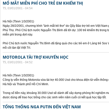
MỔ MẮT MIỄN PHÍ CHO TRẺ EM KHIẾM THỊ
T5, 03/01/2001 - 04:54
Hà Nội (Ttxvn 1/3/2001)
Ngày 28/2/2001, chương trình "ánh mắt trẻ thơ" do Qũy Bảo trợ trẻ em Việt Nam 
Phú Thọ. Phó Chủ tịch nước Nguyễn Thị Bình đã tới dự. 100 trẻ khiếm thị trong 
miễn phí trong đợt này.
Phó Chủ tịch nước Nguyễn Thị Bình đã tặng quà cho các trẻ em ở Làng trẻ Sos Vi
mồ côi tàn tật Việt Trì.
MOTOROLA TÀI TRỢ KHUYẾN HỌC
T5, 03/01/2001 - 04:52
Hà Nôi (Ttxvn 1/3/2001)
Công ty viễn thông Motorola vừa tài trợ 40.000 Usd cho khoa điện tử-viễn thông
Hà Nội và Thành phố Hồ Chí Minh.
Trong số tiền này, khoảng 30.000 Usd sẽ dành để xây dựng phòng thí nghiệm ma
được dùng để trao học bổng cho các sinh viên năm cuối có kết quả học tập tốt.
TỔNG THỐNG NGA PUTIN ĐẾN VIỆT NAM