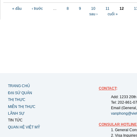
Các trang
« đầu
‹ trước
…
8
9
10
11
12
1
sau ›
cuối »
TRANG CHỦ
CONTACT
:
ĐẠI SỨ QUÁN
Add: 1233 20th
THỊ THỰC
Tel: 202-861-0
MIỄN THỊ THỰC
Email (General,
LÃNH SỰ
vanphong@vie
TIN TỨC
CONSULAR HOTLINE
QUAN HỆ VIỆT MỸ
1. General Con
2. Visa Inquiri