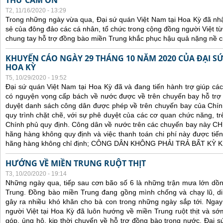
THƯ CẢM ƠN
T2, 11/16/2020 - 13:29
Trong những ngày vừa qua, Đại sứ quán Việt Nam tại Hoa Kỳ đã nh
sẻ của đông đảo các cá nhân, tổ chức trong cộng đồng người Việt t
chung tay hỗ trợ đồng bào miền Trung khắc phục hậu quả nặng nề củ
KHUYẾN CÁO NGÀY 29 THÁNG 10 NĂM 2020 CỦA ĐẠI SỨ
HOA KỲ
T5, 10/29/2020 - 19:52
Đại sứ quán Việt Nam tại Hoa Kỳ đã và đang tiến hành trợ giúp cá
có nguyện vọng cấp bách về nước được về trên chuyến bay hỗ trợ 
duyệt danh sách công dân được phép về trên chuyến bay của Chín
quy trình chặt chẽ, với sự phê duyệt của các cơ quan chức năng, trê
Chính phủ quy định. C
ông dân về nước trên các chuyến bay này CHỈ 
hãng hàng không quy định và việc thanh toán chi phí này được tiến
hãng hàng không chỉ định; CÔNG DÂN KHÔNG PHẢI TRẢ BẤT KỲ
HƯỚNG VỀ MIỀN TRUNG RUỘT THỊT
T3, 10/20/2020 - 19:14
Những ngày qua, tiếp sau cơn bão số 6 là những trận mưa lớn dồn
Trung. Đồng bào miền Trung đang gồng mình chống và chạy lũ, di 
gây ra nhiều khó khăn cho bà con trong những ngày sắp tới. Ngay t
người Việt tại Hoa Kỳ đã luôn hướng về miền Trung ruột thịt và s
góp, ủng hộ, kịp thời chuyển về hỗ trợ đồng bào trong nước. Đại s