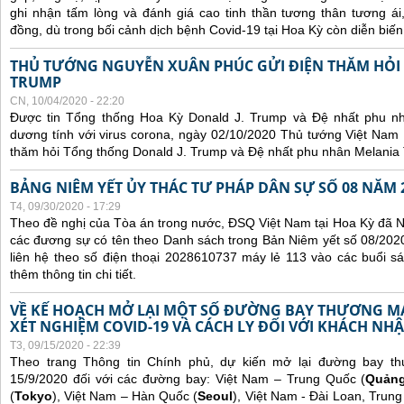
ghi nhận tấm lòng và đánh giá cao tinh thần tương thân tương 
đồng, dù trong bối cảnh dịch bệnh Covid-19 tại Hoa Kỳ còn diễn biế
THỦ TƯỚNG NGUYỄN XUÂN PHÚC GỬI ĐIỆN THĂM HỎI
TRUMP
CN, 10/04/2020 - 22:20
Được tin Tổng thống Hoa Kỳ Donald J. Trump và Đệ nhất phu n
dương tính với virus corona, ngày 02/10/2020 Thủ tướng Việt Nam
thăm hỏi Tổng thống Donald J. Trump và Đệ nhất phu nhân Melania
BẢNG NIÊM YẾT ỦY THÁC TƯ PHÁP DÂN SỰ SỐ 08 NĂM 
T4, 09/30/2020 - 17:29
Theo đề nghị của Tòa án trong nước, ĐSQ Việt Nam tại Hoa Kỳ đã Ni
các đương sự có tên theo Danh sách trong Bản Niêm yết số 08/2020
liên hệ theo số điện thoại 2028610737 máy lẻ 113 vào các buổi sá
thêm thông tin chi tiết.
VỀ KẾ HOẠCH MỞ LẠI MỘT SỐ ĐƯỜNG BAY THƯƠNG MẠI
XÉT NGHIỆM COVID-19 VÀ CÁCH LY ĐỐI VỚI KHÁCH NH
T3, 09/15/2020 - 22:39
Theo trang Thông tin Chính phủ, dự kiến mở lại đường bay t
15/9/2020 đối với các đường bay: Việt Nam – Trung Quốc (
Quản
(
Tokyo
), Việt Nam – Hàn Quốc (
Seoul
), Việt Nam - Đài Loan, Trung 