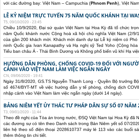
với các đường bay: Việt Nam – Campuchia (
Phnom Penh
), Việt Na
LỄ KỶ NIỆM TRỰC TUYẾN 75 NĂM QUỐC KHÁNH TẠI WA
T5, 09/10/2020 - 23:45
Chiều 10/9/2020, Đại sứ quán Việt Nam tại Hoa Kỳ đã tổ chức trọn
năm Quốc khánh nước Cộng hoà xã hội chủ nghĩa Việt Nam (2/9/1
của gần 200 khách mời. Khách mời danh dự tại Lễ kỷ niệm có Phó
ninh Quốc gia Ivan Kanapathy và Hạ nghị sỹ Ted Yoho (Cộng hòa -
Tiểu ban châu Á - Thái Bình Dương và Không phổ biến vũ khí Hạ việ
HƯỚNG DẪN PHÒNG, CHỐNG COVID-19 ĐỐI VỚI NGƯỜ
CẢNH VÀO VIỆT NAM LÀM VIỆC NGẮN NGÀY
CN, 09/06/2020 - 19:41
Ngày 31/8/2020, GS.TS Nguyễn Thanh Long - Quyền Bộ trưởng Bộ 
số 4674/BYT-MT về việc hướng dẫn y tế phòng, chống dịch COVID
nhập cảnh vào Việt Nam làm việc ngắn ngày (dưới 14 ngày).
BẢNG NIÊM YẾT ỦY THÁC TƯ PHÁP DÂN SỰ SỐ 07 NĂM 
T3, 09/01/2020 - 11:44
Theo đề nghị của Tòa án trong nước, ĐSQ Việt Nam tại Hoa Kỳ đã Ni
các đương sự có tên theo Danh sách trong Bản Niêm yết số 07/2020
liên hệ theo số điện thoại 2028610737 máy lẻ 113 vào các buổi sá
thêm thông tin chi tiết.