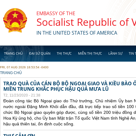
Skip to main content
EMBASSY OF THE
Socialist Republic of
IN THE UNITED STATES OF AMERICA
TRANG CHỦ
ĐẠI SỨ QUÁN
THỊ THỰC
MIỄN THỊ THỰC
LÃNH SỰ
TIN 
FRI, 07 AUG 2026 18:53:54 -0400
YOU ARE HERE
TRANG CHỦ
TRAO QUÀ CỦA CÁN BỘ BỘ NGOẠI GIAO VÀ KIỀU BÀO 
MIỀN TRUNG KHẮC PHỤC HẬU QUẢ MƯA LŨ
T2, 11/23/2020 - 21:38
Đoàn công tác Bộ Ngoại giao do Thứ trưởng, Chủ nhiệm Ủy ban 
nước ngoài Đặng Minh Khôi dẫn đầu, đã trực tiếp trao số tiền 100 
chức Bộ Ngoại giao quyên góp được, cùng số tiền 200 triệu đồng 
Hoa Kỳ ủng hộ, cho Ủy ban Mặt trận Tổ quốc Việt Nam tỉnh Nghệ An
hậu quả thiên tai, ổn định cuộc sống.