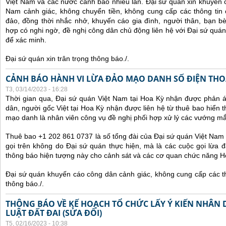
Việt Nam và các nước cảnh báo nhiều lần.
Đại sứ quán xin khuyến 
Nam cảnh giác, không chuyển tiền, không cung cấp các thông tin 
đảo, đồng thời nhắc nhở, khuyến cáo gia đình, người thân, bạn b
hợp có nghi ngờ, đề nghị công dân chủ động liên hệ với Đại sứ quá
để xác minh.
Đại sứ quán xin trân trọng thông báo./.
CẢNH BÁO HÀNH VI LỪA ĐẢO MẠO DANH SỐ ĐIỆN THOẠI
T3, 03/14/2023 - 16:28
Thời gian qua, Đại sứ quán Việt Nam tại Hoa Kỳ nhận được phản 
dân, người gốc Việt tại Hoa Kỳ nhận được liên hệ từ thuê bao hiển 
mạo danh là nhân viên công vụ đề nghị phối hợp xử lý các vướng mắ
Thuê bao +1 202 861 0737 là số tổng đài của Đại sứ quán Việt Nam 
gọi trên không do Đại sứ quán thực hiện, mà là các cuộc gọi lừa đ
thông báo hiện tượng này cho cảnh sát và các cơ quan chức năng H
Đại sứ quán khuyến cáo công dân cảnh giác, không cung cấp các thô
thông báo./.
THÔNG BÁO VỀ KẾ HOẠCH TỔ CHỨC LẤY Ý KIẾN NHÂN 
LUẬT ĐẤT ĐAI (SỬA ĐỔI)
T5, 02/16/2023 - 10:38