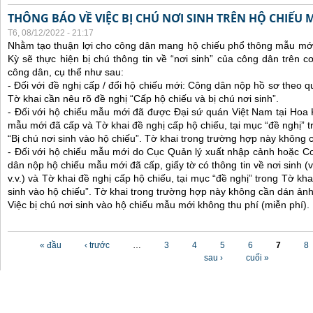
THÔNG BÁO VỀ VIỆC BỊ CHÚ NƠI SINH TRÊN HỘ CHIẾU
T6, 08/12/2022 - 21:17
Nhằm tạo thuận lợi cho công dân mang hộ chiếu phổ thông mẫu mới
Kỳ sẽ thực hiện bị chú thông tin về “nơi sinh” của công dân trên 
công dân, cụ thể như sau:
- Đối với đề nghị cấp / đổi hộ chiếu mới: Công dân nộp hồ sơ theo q
Tờ khai cần nêu rõ đề nghị “Cấp hộ chiếu và bị chú nơi sinh”.
- Đối với hộ chiếu mẫu mới đã được Đại sứ quán Việt Nam tại Hoa
mẫu mới đã cấp và Tờ khai đề nghị cấp hộ chiếu, tại mục “đề nghị” t
“Bị chú nơi sinh vào hộ chiếu”. Tờ khai trong trường hợp này không 
- Đối với hộ chiếu mẫu mới do Cục Quản lý xuất nhập cảnh hoặc C
dân nộp hộ chiếu mẫu mới đã cấp, giấy tờ có thông tin về nơi sinh (ví
v.v.) và Tờ khai đề nghị cấp hộ chiếu, tại mục “đề nghị” trong Tờ kha
sinh vào hộ chiếu”. Tờ khai trong trường hợp này không cần dán ảnh
Việc bị chú nơi sinh vào hộ chiếu mẫu mới không thu phí (miễn phí).
Các trang
« đầu
‹ trước
…
3
4
5
6
7
8
sau ›
cuối »