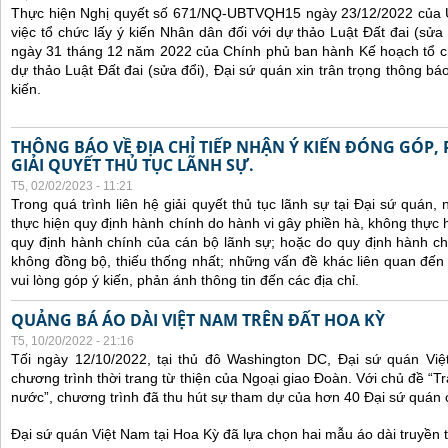
Thực hiện Nghị quyết số 671/NQ-UBTVQH15 ngày 23/12/2022 của 
việc tổ chức lấy ý kiến Nhân dân đối với dự thảo Luật Đất đai (sử
ngày 31 tháng 12 năm 2022 của Chính phủ ban hành Kế hoạch tổ ch
dự thảo Luật Đất đai (sửa đổi), Đại sứ quán xin trân trọng thông báo
kiến.
THÔNG BÁO VỀ ĐỊA CHỈ TIẾP NHẬN Ý KIẾN ĐÓNG GÓP,
GIẢI QUYẾT THỦ TỤC LÃNH SỰ.
T5, 02/02/2023 - 11:21
Trong quá trình liên hệ giải quyết thủ tục lãnh sự tại Đại sứ quán
thực hiện quy định hành chính do hành vi gây phiền hà, không thực
quy định hành chính của cán bộ lãnh sự; hoặc do quy định hành ch
không đồng bộ, thiếu thống nhất; những vấn đề khác liên quan đến
vui lòng góp ý kiến, phản ánh thông tin đến các địa chỉ.
QUẢNG BÁ ÁO DÀI VIỆT NAM TRÊN ĐẤT HOA KỲ
T5, 10/20/2022 - 21:16
Tối ngày 12/10/2022, tại thủ đô Washington DC, Đại sứ quán Vi
chương trình thời trang từ thiện của Ngoại giao Đoàn. Với chủ đề “
nước”, chương trình đã thu hút sự tham dự của hơn 40 Đại sứ quán
Đại sứ quán Việt Nam tại Hoa Kỳ đã lựa chọn hai mẫu áo dài truyền t