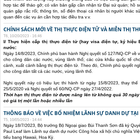
hợp tác để tháo gỡ; có văn bản gấp cần nhận từ Đại sứ quán; hồ sơ
quán gặp rắc rối; thông tin, số điện thoại cá nhân bị người khác 
quan đến các vụ án cần hợp tác điều tra v.v.
CHÍNH SÁCH MỚI VỀ THỊ THỰC ĐIỆN TỬ VÀ MIỄN THỊ T
T6, 10/20/2023 - 16:46
I/ Thực hiện cấp thị thực điện tử (hay visa điện tự, ký hiệu
nước:
Ngày 14/8/2023, Chính phủ ban hành Nghị quyết số 127/NQ-CP về việ
cho công dân các nước, vùng lãnh thổ; các cửa khẩu quốc tế ch
cảnh, xuất cảnh bằng thị thực điện tử. Theo đó, Chính phủ quyết ngh
cho công dân tất cả các nước, vùng lãnh thổ.
Nghị quyết này có hiệu lực thi hành từ ngày 15/8/2023, thay th
25/5/2020 và Nghị quyết số 60/NQ-CP ngày 27/4/2022.
Thời hạn thị thực điện tử được nâng lên từ không quá 30 ngà
có giá trị một lần hoặc nhiều lần
THÔNG BÁO VỀ VIỆC BỔ NHIỆM LÃNH SỰ DANH DỰ TẠI
T5, 10/05/2023 - 14:44
Ngày 18/7/2023, Bộ trưởng Bộ Ngoại giao Bùi Thanh Sơn đã ký Quyế
Paul Leaf làm Lãnh sự danh dự nước Công hòa xã hội chủ nghĩa Việt
tiểu bang Hawaii, Hoa Kỳ.