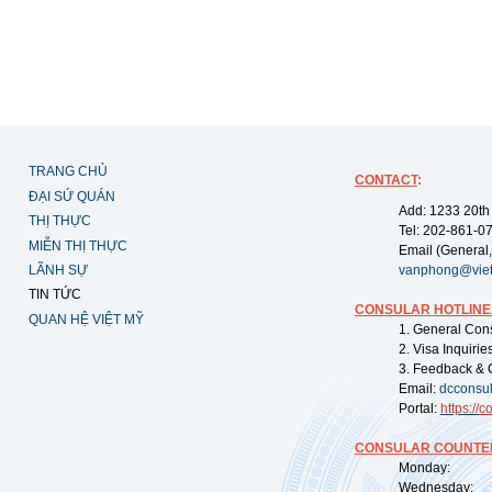
TRANG CHỦ
CONTACT
:
ĐẠI SỨ QUÁN
Add: 1233 20th
THỊ THỰC
Tel: 202-861-0
MIỄN THỊ THỰC
Email (General,
LÃNH SỰ
vanphong@vie
TIN TỨC
CONSULAR HOTLINE
QUAN HỆ VIỆT MỸ
1. General Con
2. Visa Inquiri
3. Feedback & 
Email:
dcconsu
Portal:
https://
co
CONSULAR COUNTER
Monday: 09:
Wednesday: 0