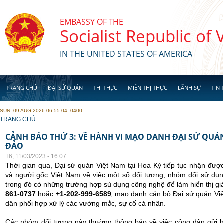
Skip to main content
EMBASSY OF THE
Socialist Republic of
IN THE UNITED STATES OF AMERICA
TRANG CHỦ
ĐẠI SỨ QUÁN
THỊ THỰC
MIỄN THỊ THỰC
LÃNH SỰ
TIN 
SUN, 09 AUG 2026 06:55:04 -0400
YOU ARE HERE
TRANG CHỦ
CẢNH BÁO THỨ 3: VỀ HÀNH VI MẠO DANH ĐẠI SỨ QU
ĐẢO
T6, 11/03/2023 - 16:07
Thời gian qua, Đại sứ quán Việt Nam tại Hoa Kỳ tiếp tục nhận đư
và người gốc Việt Nam về việc một số đối tượng, nhóm đối sử dụn
trong đó có những trường hợp sử dụng công nghệ để làm hiển thị gi
861-0737
hoặc
+1
-
202-999-6589
, mạo danh cán bộ Đại sứ quán Vi
dân phối hợp xử lý các vướng mắc, sự cố cá nhân.
Các nhóm đối tượng này thường thông báo về việc công dân gửi 