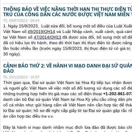
THÔNG BÁO VỀ VIỆC NÂNG THỜI HẠN THỊ THỰC ĐIỆN 
TRÚ CỦA CÔNG DÂN CÁC NƯỚC ĐƯỢC VIỆT NAM MIỄN 
T5, 09/07/2023 - 08:44
1. Ngày 15/8/2023, Luật sửa đổi, bổ sung một số điều của Luật Xuấ
Việt Nam số
49/2019/QH14
và Luật Nhập cảnh, xuất cảnh, quá cản
tại Việt Nam số
47/2014/QH13
đã được sửa đổi, bổ sung một số đi
đã có hiệu lực thi hành, theo đó thời hạn thị thực điện tử được nâng
lần hoặc nhiều lần (trước ngày 15/8/2023, thị thực điện tử có giá tr
30 ngày).
CẢNH BÁO THỨ 2: VỀ HÀNH VI MẠO DANH ĐẠI SỨ QU
ĐẢO
T6, 05/12/2023 - 16:57
Thời gian qua, Đại sứ quán Việt Nam tại Hoa Kỳ tiếp tục nhận đư
và người gốc Việt Nam về việc một số đối tượng sử dụng các số điệ
những trường hợp hiển thị giả mạo các số điện thoại
+1-202-861-07
danh cán bộ Đại sứ quán Việt Nam tại Hoa Kỳ yêu cầu công dân ph
cố cá nhân như: gửi hàng cấm về Việt Nam nên cần hợp tác để thá
từ Đại sứ quán; hồ sơ đề nghị cấp giấy tờ tại Đại sứ quán gặp rắc r
án cần hợp tác điều tra v.v.
Đây là hành vi mạo danh nhằm mục đích lừa đảo đã được báo chí