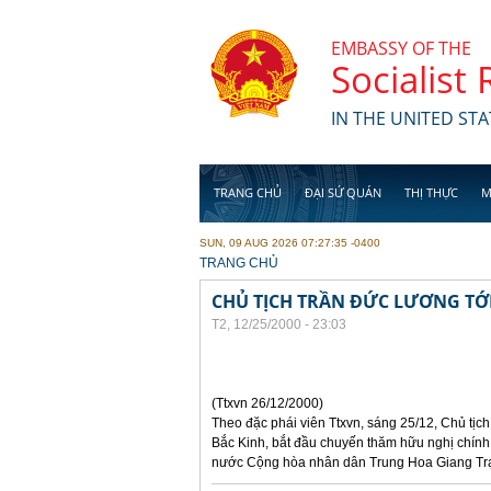
Skip to main content
EMBASSY OF THE
Socialist
IN THE UNITED STA
TRANG CHỦ
ĐẠI SỨ QUÁN
THỊ THỰC
M
SUN, 09 AUG 2026 07:27:35 -0400
YOU ARE HERE
TRANG CHỦ
CHỦ TỊCH TRẦN ĐỨC LƯƠNG TỚI
T2, 12/25/2000 - 23:03
(Ttxvn 26/12/2000)
Theo đặc phái viên Ttxvn, sáng 25/12, Chủ tịc
Bắc Kinh, bắt đầu chuyến thăm hữu nghị chính
nước Cộng hòa nhân dân Trung Hoa Giang Tr