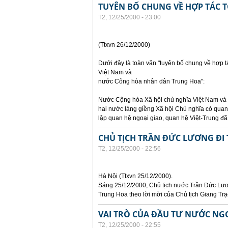
TUYÊN BỐ CHUNG VỀ HỢP TÁC T
T2, 12/25/2000 - 23:00
(Ttxvn 26/12/2000)
Dưới đây là toàn văn "tuyên bố chung về hợp t
Việt Nam và
nước Công hòa nhân dân Trung Hoa":
Nước Cộng hòa Xã hội chủ nghĩa Việt Nam và n
hai nước láng giềng Xã hội Chủ nghĩa có quan 
lập quan hệ ngoại giao, quan hệ Việt-Trung đã
CHỦ TỊCH TRẦN ĐỨC LƯƠNG Đ
T2, 12/25/2000 - 22:56
Hà Nội (Ttxvn 25/12/2000).
Sáng 25/12/2000, Chủ tịch nước Trần Đức Lươ
Trung Hoa theo lời mời của Chủ tịch Giang Tr
VAI TRÒ CỦA ĐẦU TƯ NƯỚC NGO
T2, 12/25/2000 - 22:55