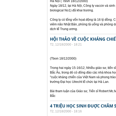
Hà Nội ( Ttxvn 18/12/2000)
Ngày 18/12, tại Hà Nội, Công ty vaccin và sin
biological No1) đã khai trương.
Công ty có tổng vốn họat động là 16 tỷ đồng. C
viêm não Nhật Bản, phòng tả uống và phòng dạ
dịch tế Trung ương.
HỘI THẢO VỀ CUỘC KHÁNG CHIẾ
T2, 12/18/2000 - 18:21
(Ttxvn 18/12/2000)
Trong hai ngày 15-16/12, Nhiều giáo sư, tiến sĩ
Bắc Âu, trong đó có đông đảo các nhà khoa họ
"cuộc kháng chiến của Việt Nam và phong trào 
trường Đại học Utrecht tổ chức tại Hà Lan.
Bài tham luận của Giáo sư, Tiến sĩ Robert Mc
Bắc
4 TRIỆU HỌC SINH ĐUỢC CHĂM 
T2, 12/18/2000 - 18:16