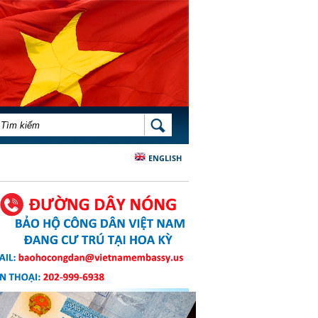
BIỂU MẪU TÌM KIẾM
TÌM KIẾM
ENGLISH