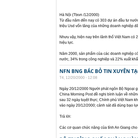
Hà Nội (Ttxvn /12/2000)
Từ đầu năm đến nay có 303 dự án đầu tư nước 
triệu Usd vốn tăng của những doanh nghiệp đã
Nhưu vậy, hiện nay trên lãnh thổ Việt Nam có 
hiệu lực.
Năm 2000, sản phẩm của các doanh nghiệp có
nước, 34% trong công nghiệp và 22% xuất khẩu
NFN BNG BÁC BỎ TIN XUYÊN TẠ
T4, 12/20/2000 - 12:08
Ngày 20/12/2000 Người phát ngôn Bộ Ngoại gi
China Morning Post đề nghị bình luận về những 
sau 32 ngày tuyệt thực; Chính phủ Việt Nam k
vào ngày 20/12/2000; cảnh sát đã dùng bạo lực
Trả lời:
Các cơ quan chức năng của tỉnh An Giang cho b