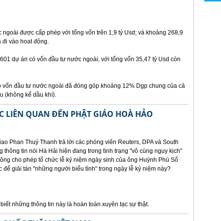
ngoài được cấp phép với tổng vốn trên 1,9 tỷ Usd; và khoảng 268,9
 đi vào hoat động.
2601 dự án có vốn đầu tư nước ngoài, với tổng vốn 35,47 tỷ Usd còn
 vốn đầu tư nước ngoài đã đóng góp khoảng 12% Dgp chung của cả
 (không kể dầu khí).
C LIÊN QUAN ĐẾN PHẬT GIÁO HOÀ HẢO
ao Phan Thuý Thanh trả lời các phóng viên Reuters, DPA và South
thông tin nói Hà Hải hiện đang trong tình trạng "vô cùng nguy kịch"
hông cho phép tổ chức lễ kỷ niệm ngày sinh của ông Huỳnh Phú Sổ
 để giải tán "những người biểu tình" trong ngày lễ kỷ niệm này?
iết những thông tin này là hoàn toàn xuyên tạc sự thật.