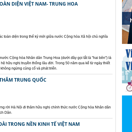
OÀN DIỆN VIỆT NAM- TRUNG HOA
ác toàn diện trong thế kỷ mới giữa nước Cộng hòa Xã hội chủ nghĩa
ước Cộng hòa Nhân dân Trung Hoa (dưới đây gọi tắt là "hai bên") là
hệ hữu nghị truyền thống lâu đời. Trong 50 năm qua kể từ ngày thiết
 không ngừng củng cố và phát triển.
I THĂM TRUNG QUỐC
ng rời Hà Nội đi thăm hữu nghị chính thức nước Cộng hòa Nhân dân
ạch Dân.
ÀI TRONG NỀN KINH TẾ VIỆT NAM