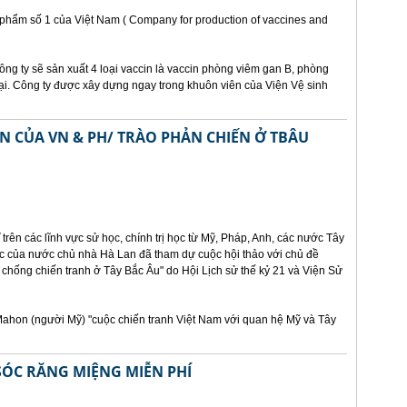
h phẩm số 1 của Việt Nam ( Company for production of vaccines and
ông ty sẽ sản xuất 4 loại vaccin là vaccin phòng viêm gan B, phòng
i. Công ty được xây dựng ngay trong khuôn viên của Viện Vệ sinh
N CỦA VN & PH/ TRÀO PHẢN CHIẾN Ở TBÂU
 trên các lĩnh vực sử học, chính trị học từ Mỹ, Pháp, Anh, các nước Tây
c của nước chủ nhà Hà Lan đã tham dự cuộc hội thảo với chủ đề
chống chiến tranh ở Tây Bắc Âu" do Hội Lịch sử thế kỷ 21 và Viện Sử
.Mahon (người Mỹ) "cuộc chiến tranh Việt Nam với quan hệ Mỹ và Tây
SÓC RĂNG MIỆNG MIỄN PHÍ