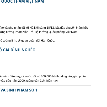
 QUỐC THĂM VIỆT NAM
e và phu nhân đã tới Hà Nội sáng 18/12, bắt đầu chuyến thăm hữu
Thượng tướng Phạm Văn Trà, Bộ trưởng Quốc phòng Việt Nam.
ố tướng lĩnh, sỹ quan quân đội Hàn Quốc.
Ộ GIA ĐÌNH NGHÈO
ầu năm đến nay, cả nước đã có 300.000 hộ thoát nghèo, góp phần
% vào đầu năm 2000 xuống còn 11% hiện nay.
VÀ SINH PHẨM SỐ 1