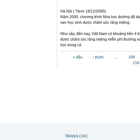
Hà Nội ( Ttxvn 18/12/2000)
Năm 2000, chương trình Nha học đường đã đư
vạn học sinh được chăm sóc răng miệng.
Như vậy, đến nay, Việt Nam có khoảng trên 4 tr
được chăm sóc răng miệng miễn phí thường xu
học trong cả
Các trang
« đầu
‹ trước
…
208
216
TRANG CHỦ