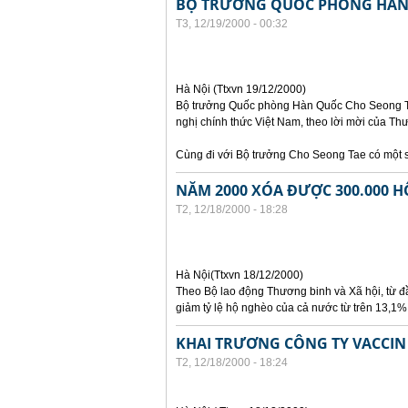
BỘ TRƯỞNG QUỐC PHÒNG HÀN
T3, 12/19/2000 - 00:32
Hà Nội (Ttxvn 19/12/2000)
Bộ trưởng Quốc phòng Hàn Quốc Cho Seong Ta
nghị chính thức Việt Nam, theo lời mời của 
Cùng đi với Bộ trưởng Cho Seong Tae có một s
NĂM 2000 XÓA ĐƯỢC 300.000 H
T2, 12/18/2000 - 18:28
Hà Nội(Ttxvn 18/12/2000)
Theo Bộ lao động Thương binh và Xã hội, từ đ
giảm tỷ lệ hộ nghèo của cả nước từ trên 13,1
KHAI TRƯƠNG CÔNG TY VACCIN 
T2, 12/18/2000 - 18:24