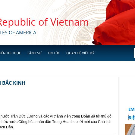
 Republic of Vietnam
TES OF AMERICA
IỄN THỊ THỰC
LÃNH SỰ
TIN TỨC
QUAN HỆ VIỆT MỸ
 BẮC KINH
h nước Trần Đức Lương và các vị thành viên trong Đoàn đã tới thủ đô
 thức nước Cộng hòa nhân dân Trung Hoa theo lời mời của Chủ tịch
ạch Dân.