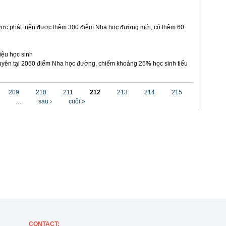
ợc phát triển được thêm 300 điểm Nha học đường mới, có thêm 60
iệu học sinh
yên tại 2050 điểm Nha học đường, chiếm khoảng 25% học sinh tiểu
209
210
211
212
213
214
215
…
sau ›
cuối »
CONTACT
: