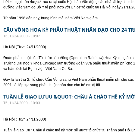
Lời kêu gọi trên được đưua ra tại cuộc Hội thảo Vận động các nhà tài trợ cho c
dưỡng Việt Nam do Bộ Y tế phối hợp với Unicef tổ chức tại Hà Nội ngày 21/11/2
Từ năm 1998 đến nay, trung bình mỗi năm Việt Nam giảm
CẦU VỒNG HOA KỲ PHẪU THUẬT NHÂN ĐẠO CHO 24 TRẺ
T6, 11/24/2000 - 10:07
Hà Nội (Ttxvn 24/11/2000)
Đoàn phẫu thuật của Tổ chức cầu Vồng (Operation Rainbow) Hoa Kỳ, do giáo sư,
Trường Đại học Y khoa Chicago làm trưởng đoàn vừa phẫu thuật miễn phí cho 24 
và hàm ếch tại Bệnh viện Việt Nam-Cu Ba.
Đây là lần thứ 2, Tổ chức Cầu Vồng sang Việt Nam phẫu thuật miễn phí cho các 
2001 sẽ tiếp tục sang phẫu thuật nhân đạo cho trẻ em dị tật.
TUẦN LỄ GIAO LƯUU &QUOT; CHÂU Á CHÀO THẾ KỶ M
T6, 11/24/2000 - 10:03
Hà Nội (Ttxvn 24/11/2000)
Tuần lễ giao lưu " Châu á chào thế kỷ mới" sẽ được tổ chức tại Thành phố Hồ C