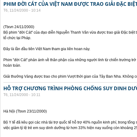
PHIM ĐỜI CÁT CỦA VIỆT NAM ĐƯỢC TRAO GIẢI ĐẶC BIỆT
T6, 11/24/2000 - 10:14
(Ttxvn 24/11/2000)
Bộ phim "đời Cát" của đạo diễn Nguyễn Thanh Vân vừa được trao giải Đặc biệt t
tổ chức tại Pháp.
Đây là lần đầu tiên Việt Nam tham gia liên hoan này.
Phim "đời Cát" phản ánh về thân phận của những người lính từ chiến trường trở
hoàn toàn.
Giải thưởng Vàng được trao cho phim Vượt thời gian của Tây Ban Nha. Không có
HỖ TRỢ CHƯƠNG TRÌNH PHÒNG CHỐNG SUY DINH DƯ
T6, 11/24/2000 - 10:11
Hà Nội (Ttxvn 23/11/2000)
Bộ Y tế đã kêu gọi các nhà tài trợ quốc tế hỗ trợ 40% nguồn kinh phí, trong tổng 
việc giảm tỷ lệ trẻ em suy dinh dưỡng từ hơn 33% hiện nay xuống còn khoảng 