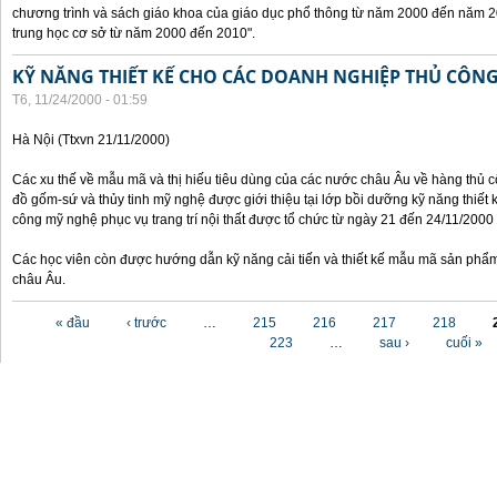
chương trình và sách giáo khoa của giáo dục phổ thông từ năm 2000 đến năm 2
trung học cơ sở từ năm 2000 đến 2010".
KỸ NĂNG THIẾT KẾ CHO CÁC DOANH NGHIỆP THỦ CÔN
T6, 11/24/2000 - 01:59
Hà Nội (Ttxvn 21/11/2000)
Các xu thế về mẫu mã và thị hiếu tiêu dùng của các nước châu Âu về hàng thủ cô
đồ gốm-sứ và thủy tinh mỹ nghệ được giới thiệu tại lớp bồi dưỡng kỹ năng thiết 
công mỹ nghệ phục vụ trang trí nội thất được tổ chức từ ngày 21 đến 24/11/2000 
Các học viên còn được hướng dẫn kỹ năng cải tiến và thiết kế mẫu mã sản phẩm
châu Âu.
Các trang
« đầu
‹ trước
…
215
216
217
218
223
…
sau ›
cuối »