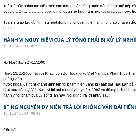
Tuần lễ này nhằm tạo điều kiện cho thanh niên cùng nhân dân thành phố tiếp cậ
quốc gia Châu á và tăng cường mối quan hệ hữu nghị hợp tác giữa các nước tr
Tuần lễ giao lưu gồm nhiều hoạt động nói chuyện, triển lãm, hội thảo chuyên đề, t
phim,
HÀNH VI NGUY HIỂM CỦA LÝ TỐNG PHẢI BỊ XỬ LÝ NGH
T6, 11/24/2000 - 09:59
Hà Nội (Ttxvn 24/11/2000)
Ngày 23/11/2000, Người Phát ngôn Bộ Ngoại giao Việt Nam, bà Phan Thúy Thanh 
phóng viên
nước ngoài đề nghị khẳng định tên tội phạm hiện đang bị cảnh sát Thái Lan bắt g
bị tù sáu năm tại Việt Nam vì tội bắt cóc máy bay năm 1992 và đề nghị cho biết 
hành vi tội phạm của Lý Tống lần này. Nội dung trả lời nhưu sau:
BT NG NGUYỄN DY NIÊN TRẢ LỜI PHỎNG VẤN ĐÀI TIẾN
T6, 11/24/2000 - 09:43
Câu hỏi: