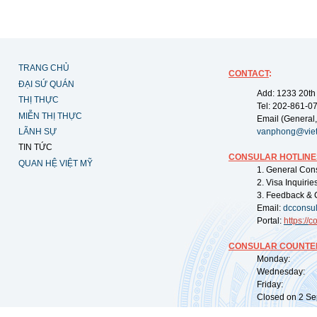
TRANG CHỦ
CONTACT
:
ĐẠI SỨ QUÁN
Add: 1233 20th
THỊ THỰC
Tel: 202-861-0
MIỄN THỊ THỰC
Email (General,
LÃNH SỰ
vanphong@vie
TIN TỨC
CONSULAR HOTLINE
QUAN HỆ VIỆT MỸ
1. General Con
2. Visa Inquiri
3. Feedback & 
Email:
dcconsu
Portal:
https://
co
CONSULAR COUNTER
Monday: 09:
Wednesday: 0
Friday: 09:
Closed on 2 Sep