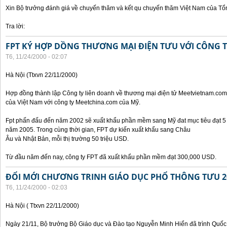
Xin Bộ trưởng đánh giá về chuyến thăm và kết qu chuyến thăm Việt Nam của Tổ
Tra lời:
FPT KÝ HỢP DỒNG THƯƠNG MẠI ĐIỆN TƯU VỚI CÔNG 
T6, 11/24/2000 - 02:07
Hà Nội (Ttxvn 22/11/2000)
Hợp đồng thành lập Công ty liên doanh về thương mại điện tử Meetvietnam.com
của Việt Nam với công ty Meetchina.com của Mỹ.
Fpt phấn đấu đến năm 2002 sẽ xuất khẩu phần mềm sang Mỹ đat mục tiêu đạt 5 t
năm 2005. Trong cùng thời gian, FPT dự kiến xuất khẩu sang Châu
Âu và Nhật Bản, mỗi thị trường 50 triệu USD.
Từ đầu năm đến nay, công ty FPT đã xuất khẩu phần mềm đạt 300,000 USD.
ĐỔI MỚI CHƯƠNG TRINH GIÁO DỤC PHỔ THÔNG TƯU 2
T6, 11/24/2000 - 02:03
Hà Nội ( Ttxvn 22/11/2000)
Ngày 21/11, Bộ trưởng Bộ Giáo dục và Đào tạo Nguyễn Minh Hiển đã trình Quốc