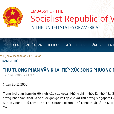
Skip to main content
EMBASSY OF THE
Socialist Republic of
IN THE UNITED STATES OF AMERICA
TRANG CHỦ
ĐẠI SỨ QUÁN
THỊ THỰC
MIỄN THỊ THỰC
LÃNH SỰ
TIN 
THU, 06 AUG 2026 03:42:11 -0400
YOU ARE HERE
TRANG CHỦ
THU TUONG PHAN VĂN KHAI TIẾP XÚC SONG PHUONG 
T7, 11/25/2000 - 21:37
(Ttxvn 25/11/2000)
Trong thời gian tham dự Hội nghị cấp cao Asean không chính thức lần thứ 4 tại 
tướng Phan Văn Khải đã có cuộc gặp gỡ và tiếp xúc với Thủ tướng Singapore 
Kim Te Chung, Thủ tướng Thái Lan Chuan Leekpai, Thủ tướng Nhật Bản Y. Mor
Cơ.