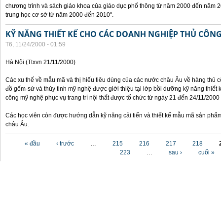
chương trình và sách giáo khoa của giáo dục phổ thông từ năm 2000 đến năm 2
trung học cơ sở từ năm 2000 đến 2010".
KỸ NĂNG THIẾT KẾ CHO CÁC DOANH NGHIỆP THỦ CÔN
T6, 11/24/2000 - 01:59
Hà Nội (Ttxvn 21/11/2000)
Các xu thế về mẫu mã và thị hiếu tiêu dùng của các nước châu Âu về hàng thủ cô
đồ gốm-sứ và thủy tinh mỹ nghệ được giới thiệu tại lớp bồi dưỡng kỹ năng thiết 
công mỹ nghệ phục vụ trang trí nội thất được tổ chức từ ngày 21 đến 24/11/2000 
Các học viên còn được hướng dẫn kỹ năng cải tiến và thiết kế mẫu mã sản phẩm
châu Âu.
Các trang
« đầu
‹ trước
…
215
216
217
218
223
…
sau ›
cuối »