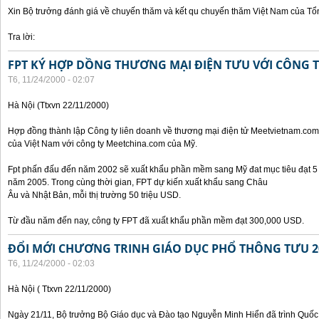
Xin Bộ trưởng đánh giá về chuyến thăm và kết qu chuyến thăm Việt Nam của Tổ
Tra lời:
FPT KÝ HỢP DỒNG THƯƠNG MẠI ĐIỆN TƯU VỚI CÔNG 
T6, 11/24/2000 - 02:07
Hà Nội (Ttxvn 22/11/2000)
Hợp đồng thành lập Công ty liên doanh về thương mại điện tử Meetvietnam.com
của Việt Nam với công ty Meetchina.com của Mỹ.
Fpt phấn đấu đến năm 2002 sẽ xuất khẩu phần mềm sang Mỹ đat mục tiêu đạt 5 t
năm 2005. Trong cùng thời gian, FPT dự kiến xuất khẩu sang Châu
Âu và Nhật Bản, mỗi thị trường 50 triệu USD.
Từ đầu năm đến nay, công ty FPT đã xuất khẩu phần mềm đạt 300,000 USD.
ĐỔI MỚI CHƯƠNG TRINH GIÁO DỤC PHỔ THÔNG TƯU 2
T6, 11/24/2000 - 02:03
Hà Nội ( Ttxvn 22/11/2000)
Ngày 21/11, Bộ trưởng Bộ Giáo dục và Đào tạo Nguyễn Minh Hiển đã trình Quốc