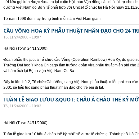
Lời kêu gọi trên được đưua ra tại cuộc Hội thảo Vận động các nhà tài trợ cho c
dưỡng Việt Nam do Bộ Y tế phối hợp với Unicef tổ chức tại Hà Nội ngày 21/11/2
Từ năm 1998 đến nay, trung bình mỗi năm Việt Nam giảm
CẦU VỒNG HOA KỲ PHẪU THUẬT NHÂN ĐẠO CHO 24 TRẺ
T6, 11/24/2000 - 10:07
Hà Nội (Ttxvn 24/11/2000)
Đoàn phẫu thuật của Tổ chức cầu Vồng (Operation Rainbow) Hoa Kỳ, do giáo sư,
Trường Đại học Y khoa Chicago làm trưởng đoàn vừa phẫu thuật miễn phí cho 24 
và hàm ếch tại Bệnh viện Việt Nam-Cu Ba.
Đây là lần thứ 2, Tổ chức Cầu Vồng sang Việt Nam phẫu thuật miễn phí cho các 
2001 sẽ tiếp tục sang phẫu thuật nhân đạo cho trẻ em dị tật.
TUẦN LỄ GIAO LƯUU &QUOT; CHÂU Á CHÀO THẾ KỶ M
T6, 11/24/2000 - 10:03
Hà Nội (Ttxvn 24/11/2000)
Tuần lễ giao lưu " Châu á chào thế kỷ mới" sẽ được tổ chức tại Thành phố Hồ C