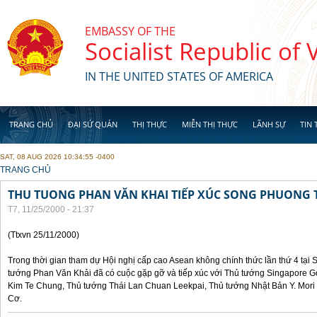
Skip to main content
EMBASSY OF THE
Socialist Republic of
IN THE UNITED STATES OF AMERICA
TRANG CHỦ
ĐẠI SỨ QUÁN
THỊ THỰC
MIỄN THỊ THỰC
LÃNH SỰ
TIN 
SAT, 08 AUG 2026 10:34:55 -0400
YOU ARE HERE
TRANG CHỦ
THU TUONG PHAN VĂN KHAI TIẾP XÚC SONG PHUONG 
T7, 11/25/2000 - 21:37
(Ttxvn 25/11/2000)
Trong thời gian tham dự Hội nghị cấp cao Asean không chính thức lần thứ 4 tại 
tướng Phan Văn Khải đã có cuộc gặp gỡ và tiếp xúc với Thủ tướng Singapore 
Kim Te Chung, Thủ tướng Thái Lan Chuan Leekpai, Thủ tướng Nhật Bản Y. Mor
Cơ.