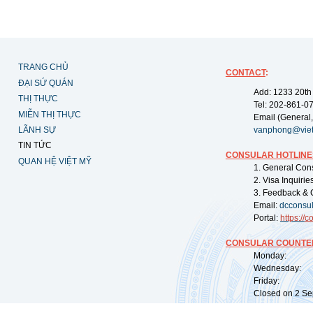
TRANG CHỦ
CONTACT
:
ĐẠI SỨ QUÁN
Add: 1233 20th
THỊ THỰC
Tel: 202-861-0
MIỄN THỊ THỰC
Email (General,
LÃNH SỰ
vanphong@vie
TIN TỨC
CONSULAR HOTLINE
QUAN HỆ VIỆT MỸ
1. General Con
2. Visa Inquiri
3. Feedback & 
Email:
dcconsu
Portal:
https://
co
CONSULAR COUNTER
Monday: 09:
Wednesday: 0
Friday: 09:
Closed on 2 Sep