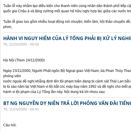
Tuần lễ này nhằm tạo điều kiện cho thanh niên cùng nhân dân thành phố tiếp cậ
quốc gia Châu á và tăng cường mối quan hệ hữu nghị hợp tác giữa các nước tr
Tuần lễ giao lưu gồm nhiều hoạt động nói chuyện, triển lãm, hội thảo chuyên đề, t
phim,
HÀNH VI NGUY HIỂM CỦA LÝ TỐNG PHẢI BỊ XỬ LÝ NGH
T6, 11/24/2000 - 09:59
Hà Nội (Ttxvn 24/11/2000)
Ngày 23/11/2000, Người Phát ngôn Bộ Ngoại giao Việt Nam, bà Phan Thúy Thanh 
phóng viên
nước ngoài đề nghị khẳng định tên tội phạm hiện đang bị cảnh sát Thái Lan bắt g
bị tù sáu năm tại Việt Nam vì tội bắt cóc máy bay năm 1992 và đề nghị cho biết 
hành vi tội phạm của Lý Tống lần này. Nội dung trả lời nhưu sau:
BT NG NGUYỄN DY NIÊN TRẢ LỜI PHỎNG VẤN ĐÀI TIẾN
T6, 11/24/2000 - 09:43
Câu hỏi: