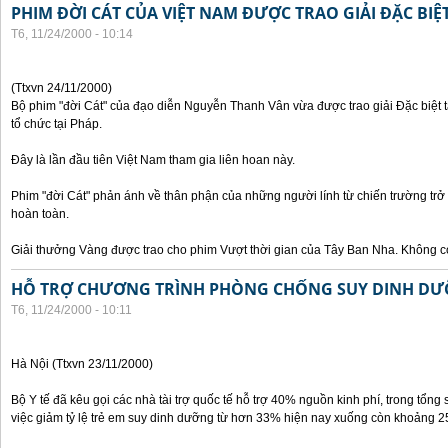
PHIM ĐỜI CÁT CỦA VIỆT NAM ĐƯỢC TRAO GIẢI ĐẶC BIỆT
T6, 11/24/2000 - 10:14
(Ttxvn 24/11/2000)
Bộ phim "đời Cát" của đạo diễn Nguyễn Thanh Vân vừa được trao giải Đặc biệt t
tổ chức tại Pháp.
Đây là lần đầu tiên Việt Nam tham gia liên hoan này.
Phim "đời Cát" phản ánh về thân phận của những người lính từ chiến trường trở
hoàn toàn.
Giải thưởng Vàng được trao cho phim Vượt thời gian của Tây Ban Nha. Không có
HỖ TRỢ CHƯƠNG TRÌNH PHÒNG CHỐNG SUY DINH DƯ
T6, 11/24/2000 - 10:11
Hà Nội (Ttxvn 23/11/2000)
Bộ Y tế đã kêu gọi các nhà tài trợ quốc tế hỗ trợ 40% nguồn kinh phí, trong tổng 
việc giảm tỷ lệ trẻ em suy dinh dưỡng từ hơn 33% hiện nay xuống còn khoảng 