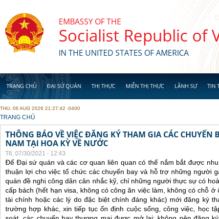
Skip to main content
EMBASSY OF THE
Socialist Republic of
IN THE UNITED STATES OF AMERICA
TRANG CHỦ
ĐẠI SỨ QUÁN
THỊ THỰC
MIỄN THỊ THỰC
LÃNH SỰ
TIN 
THU, 06 AUG 2026 21:27:42 -0400
YOU ARE HERE
TRANG CHỦ
THÔNG BÁO VỀ VIỆC ĐĂNG KÝ THAM GIA CÁC CHUYẾN 
NAM TẠI HOA KỲ VỀ NƯỚC
T6, 07/30/2021 - 12:43
Để Đại sứ quán và các cơ quan liên quan có thể nắm bắt được nhu
thuận lợi cho việc tổ chức các chuyến bay và hỗ trợ những người 
quán đề nghị công dân cân nhắc kỹ, chỉ những người thực sự có ho
cấp bách (hết hạn visa, không có công ăn việc làm, không có chỗ ở 
tài chính hoặc các lý do đặc biệt chính đáng khác) mới đăng ký 
trường hợp khác, xin tiếp tục ổn định cuộc sống, công việc, học t
soát, các chuyến bay thương mại được mở lại; không nên đăng ký