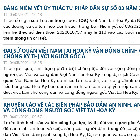
BẢNG NIÊM YẾT ỦY THÁC TƯ PHÁP DÂN SỰ SỐ 03 NĂM 
T6, 05/07/2021 - 16:48
Theo đề nghị của Tòa án trong nước, ĐSQ Việt Nam tại Hoa Kỳ đã Ni
các đương sự có tên theo Danh sách trong Bản Niêm yết số 03/2021
liên hệ theo số điện thoại 2028610737 máy lẻ 113 vào các buổi sá
thêm thông tin chi tiết.
ĐẠI SỨ QUÁN VIỆT NAM TẠI HOA KỲ VẬN ĐỘNG CHÍNH
CHỐNG KỲ THỊ VỚI NGƯỜI GỐC Á
T2, 04/05/2021 - 15:25
Thời gian qua, tình trạng phân biệt chủng tộc đối với cộng đồng
người gốc Việt và công dân Việt Nam tại Hoa Kỳ trong đại dịch Covi
quán Việt Nam tại Hoa Kỳ đã nhiều lần trao đổi, vận động Chính qu
tiểu bang của Hoa Kỳ bảo đảm an ninh, an toàn và quyền tiếp cận đ
dục, việc làm cho công dân và cộng đồng người gốc Việt tại Hoa Kỳ.
KHUYẾN CÁO VỀ CÁC BIỆN PHÁP BẢO ĐẢM AN NINH, 
VÀ CỘNG ĐỒNG NGƯỜI GỐC VIỆT TẠI HOA KỲ
T5, 04/01/2021 - 09:57
Trước tình hình các
vụ tấn công bạo lực, kỳ thị đối với người gốc 
đến an ninh, an toàn và cuộc sống của người dân, trong đó có c
dân Việt Nam đang sinh sống tại Hoa Kỳ,
Đại sứ quán và các cơ qua