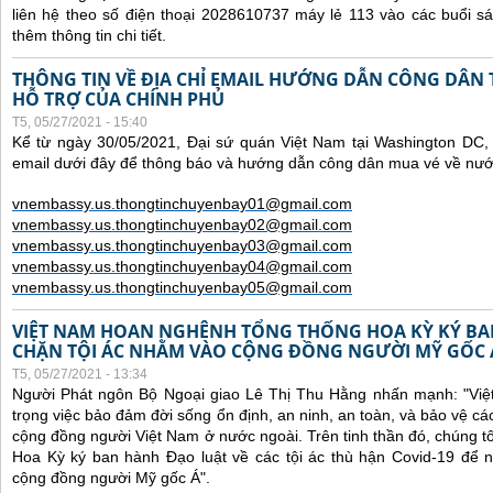
liên hệ theo số điện thoại 2028610737 máy lẻ 113 vào các buổi sá
thêm thông tin chi tiết.
THÔNG TIN VỀ ĐỊA CHỈ EMAIL HƯỚNG DẪN CÔNG DÂN
HỖ TRỢ CỦA CHÍNH PHỦ
T5, 05/27/2021 - 15:40
Kể từ ngày 30/05/2021, Đại sứ quán Việt Nam tại Washington DC, 
email dưới đây để thông báo và hướng dẫn công dân mua vé về nư
vnembassy.us.thongtinchuyenbay01@gmail.com
vnembassy.us.thongtinchuyenbay02@gmail.com
vnembassy.us.thongtinchuyenbay03@gmail.com
vnembassy.us.thongtinchuyenbay04@gmail.com
vnembassy.us.thongtinchuyenbay05@gmail.com
VIỆT NAM HOAN NGHÊNH TỔNG THỐNG HOA KỲ KÝ B
CHẶN TỘI ÁC NHẰM VÀO CỘNG ĐỒNG NGƯỜI MỸ GỐC 
T5, 05/27/2021 - 13:34
Người Phát ngôn Bộ Ngoại giao Lê Thị Thu Hằng nhấn mạnh:
"Vi
trọng việc bảo đảm đời sống ổn định, an ninh, an toàn, và bảo vệ cá
cộng đồng người Việt Nam ở nước ngoài. Trên tinh thần đó, chúng t
Hoa Kỳ ký ban hành Đạo luật về các tội ác thù hận Covid-19 để 
cộng đồng người Mỹ gốc Á".