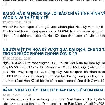
nước.
ĐẠI SỨ HÀ KIM NGỌC TRẢ LỜI BÁO CHÍ VỀ TÌNH HÌN
VẮC XIN VÀ THIẾT BỊ Y TẾ
T7, 07/24/2021 - 23:21
Đại sứ Hà Kim Ngọc đánh giá việc Chính phủ Hoa Kỳ viện trợ 5 t
19 cho Việt Nam thông qua cơ chế COVAX là sự chia sẻ, giúp đỡ kị
Nam, đồng thời cho biết phía Hoa Kỳ cũng đang xem xét viện trợ t
tới.
NGƯỜI VIỆT TẠI HOA KỲ VƯỢT QUA ĐẠI DỊCH, CHUNG 
TRONG NƯỚC PHÒNG CHỐNG COVID-19
T3, 06/15/2021 - 19:04
Ngày 15/6/2021 tại Washington D.C, Đại sứ Việt Nam tại Hoa Kỳ Hà
ủng hộ 50.000 USD của Tập đoàn Tran Group hỗ trợ Quỹ vắc xin p
phủ. Như vậy, trong đợt vận động này, Đại sứ quán đã nhận được 
55.000 USD của cộng đồng người Việt tại Hoa Kỳ cùng cán bộ, nhân
thường trú tại Hoa Kỳ để hỗ trợ công tác phòng chống dịch Covid-19
BẢNG NIÊM YẾT ỦY THÁC TƯ PHÁP DÂN SỰ SỐ 04 NĂM 
T2, 06/14/2021 - 10:37
Theo đề nghị của Tòa án trong nước, ĐSQ Việt Nam tại Hoa Kỳ đã Ni
các đương sự có tên theo Danh sách trong Bản Niêm yết số 04/2021