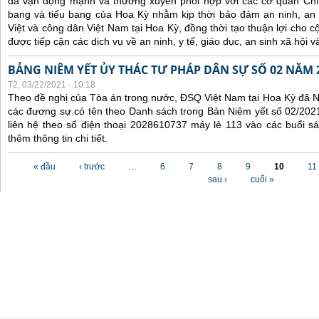
đã
vận động mạnh và
thường xuyên
phối hợp
với các
cơ quan Chí
bang và tiểu bang
của Hoa Kỳ nhằm kịp thời
bảo đảm an ninh, an
Việt
và công dân Việt Nam
tại Hoa Kỳ
, đồng thời tạo thuận lợi cho
được tiếp cận các dịch vụ về an ninh, y tế,
giáo dục,
an sinh xã hội v
BẢNG NIÊM YẾT ỦY THÁC TƯ PHÁP DÂN SỰ SỐ 02 NĂM 
T2, 03/22/2021 - 10:18
Theo đề nghị của Tòa án trong nước, ĐSQ Việt Nam tại Hoa Kỳ đã Ni
các đương sự có tên theo Danh sách trong Bản Niêm yết số 02/2021
liên hệ theo số điện thoại 2028610737 máy lẻ 113 vào các buổi sá
thêm thông tin chi tiết.
Các trang
« đầu
‹ trước
…
6
7
8
9
10
11
sau ›
cuối »