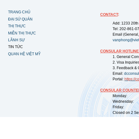
TRANG CHỦ
CONTACT
:
ĐẠI SỨ QUÁN
Add: 1233 20th
THỊ THỰC
Tel: 202-861-0
MIỄN THỊ THỰC
Email (General,
LÃNH SỰ
vanphong@vie
TIN TỨC
CONSULAR HOTLINE
QUAN HỆ VIỆT MỸ
1. General Con
2. Visa Inquiri
3. Feedback & 
Email:
dcconsu
Portal:
https://
co
CONSULAR COUNTER
Monday: 09:
Wednesday: 0
Friday: 09:
Closed on 2 Sep