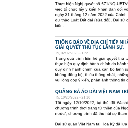
Thực hiện Nghị quyết số 671/NQ-UBTV
việc tổ chức lấy ý kiến Nhân dân đối v
ngày 31 tháng 12 năm 2022 của Chính p
dự thảo Luật Đất đai (sửa đổi), Đại sứ q
kiến.
THÔNG BÁO VỀ ĐỊA CHỈ TIẾP N
GIẢI QUYẾT THỦ TỤC LÃNH SỰ.
T5, 02/02/2023 - 11:21
Trong quá trình liên hệ giải quyết thủ
thực hiện quy định hành chính do hành 
quy định hành chính của cán bộ lãnh s
không đồng bộ, thiếu thống nhất; nhữn
vui lòng góp ý kiến, phản ánh thông tin đ
QUẢNG BÁ ÁO DÀI VIỆT NAM TR
T5, 10/20/2022 - 21:16
Tối ngày 12/10/2022, tại thủ đô Wash
chương trình thời trang từ thiện của N
nước”, chương trình đã thu hút sự tha
Đại sứ quán Việt Nam tại Hoa Kỳ đã lựa 