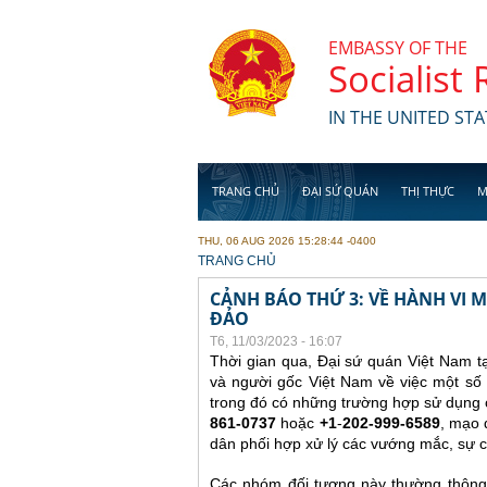
Skip to main content
EMBASSY OF THE
Socialist
IN THE UNITED STA
TRANG CHỦ
ĐẠI SỨ QUÁN
THỊ THỰC
M
THU, 06 AUG 2026 15:28:44 -0400
YOU ARE HERE
TRANG CHỦ
CẢNH BÁO THỨ 3: VỀ HÀNH VI
ĐẢO
T6, 11/03/2023 - 16:07
Thời gian qua, Đại sứ quán Việt Nam t
và người gốc Việt Nam về việc một số 
trong đó có những trường hợp sử dụng c
861-0737
hoặc
+1
-
202-999-6589
, mạo 
dân phối hợp xử lý các vướng mắc, sự c
Các nhóm đối tượng này thường thông