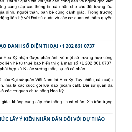
lần.
Đại sứ quán xin khuyến cáo công dân và người gốc Việt
ông cung cấp các thông tin cá nhân cho các đối tượng lừa
ia đình, người thân, bạn bè cùng cảnh giác. Trong trường
động liên hệ với Đại sứ quán và các cơ quan có thẩm quyền
O DANH SỐ ĐIỆN THOẠI +1 202 861 0737
tại Hoa Kỳ nhận được phản ánh về một số trường hợp công
ợc liên hệ từ thuê bao hiển thị giả mạo số +1 202 861 0737,
phối hợp xử lý các vướng mắc, sự cố cá nhân.
i của Đại sứ quán Việt Nam tại Hoa Kỳ. Tuy nhiên, các cuộc
n, mà là các cuộc gọi lừa đảo (scam call). Đại sứ quán đã
 và các cơ quan chức năng Hoa Kỳ.
iác, không cung cấp các thông tin cá nhân. Xin trân trọng
ỨC LẤY Ý KIẾN NHÂN DÂN ĐỐI VỚI DỰ THẢO