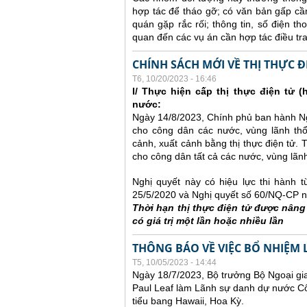
hợp tác để tháo gỡ; có văn bản gấp cần
quán gặp rắc rối; thông tin, số điện t
quan đến các vụ án cần hợp tác điều tra 
CHÍNH SÁCH MỚI VỀ THỊ THỰC Đ
T6, 10/20/2023 - 16:46
I/ Thực hiện cấp thị thực điện tử (
nước:
Ngày 14/8/2023, Chính phủ ban hành Ngh
cho công dân các nước, vùng lãnh th
cảnh, xuất cảnh bằng thị thực điện tử. 
cho công dân tất cả các nước, vùng lãnh
Nghị quyết này có hiệu lực thi hành 
25/5/2020 và Nghị quyết số 60/NQ-CP n
Thời hạn thị thực điện tử được nân
có giá trị một lần hoặc nhiều lần
THÔNG BÁO VỀ VIỆC BỔ NHIỆM 
T5, 10/05/2023 - 14:44
Ngày 18/7/2023, Bộ trưởng Bộ Ngoại gi
Paul Leaf làm Lãnh sự danh dự nước Cô
tiểu bang Hawaii, Hoa Kỳ.