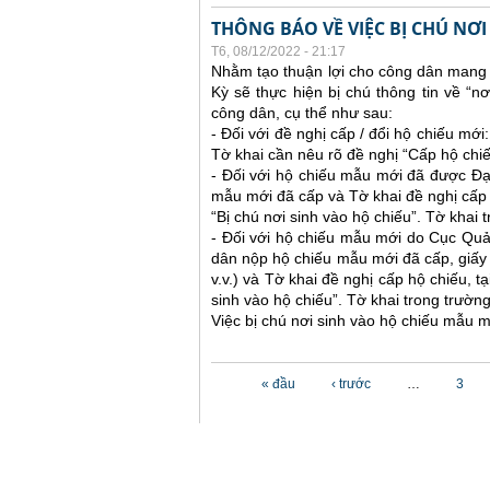
THÔNG BÁO VỀ VIỆC BỊ CHÚ NƠ
T6, 08/12/2022 - 21:17
Nhằm tạo thuận lợi cho công dân mang 
Kỳ sẽ thực hiện bị chú thông tin về “n
công dân, cụ thể như sau:
- Đối với đề nghị cấp / đổi hộ chiếu mớ
Tờ khai cần nêu rõ đề nghị “Cấp hộ chiếu
- Đối với hộ chiếu mẫu mới đã được Đạ
mẫu mới đã cấp và Tờ khai đề nghị cấp h
“Bị chú nơi sinh vào hộ chiếu”. Tờ khai
- Đối với hộ chiếu mẫu mới do Cục Quả
dân nộp hộ chiếu mẫu mới đã cấp, giấy tờ
v.v.) và Tờ khai đề nghị cấp hộ chiếu, t
sinh vào hộ chiếu”. Tờ khai trong trườ
Việc bị chú nơi sinh vào hộ chiếu mẫu m
Các trang
« đầu
‹ trước
…
3