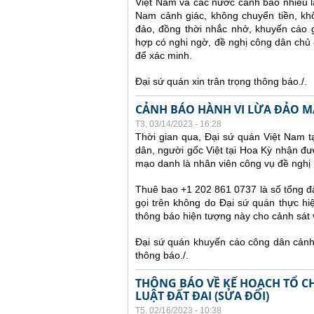
Việt Nam và các nước cảnh báo nhiều 
Nam cảnh giác, không chuyển tiền, kh
đảo, đồng thời nhắc nhở, khuyến cáo g
hợp có nghi ngờ, đề nghị công dân chủ 
để xác minh.
Đại sứ quán xin trân trọng thông báo./.
CẢNH BÁO HÀNH VI LỪA ĐẢO MẠ
T3, 03/14/2023 - 16:28
Thời gian qua, Đại sứ quán Việt Nam 
dân, người gốc Việt tại Hoa Kỳ nhận đư
mạo danh là nhân viên công vụ đề nghị 
Thuê bao +1 202 861 0737 là số tổng đà
gọi trên không do Đại sứ quán thực hiệ
thông báo hiện tượng này cho cảnh sát
Đại sứ quán khuyến cáo công dân cảnh g
thông báo./.
THÔNG BÁO VỀ KẾ HOẠCH TỔ CH
LUẬT ĐẤT ĐAI (SỬA ĐỔI)
T5, 02/16/2023 - 10:38