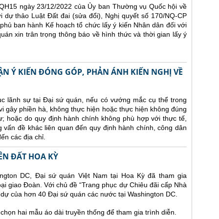
QH15 ngày 23/12/2022 của Ủy ban Thường vụ Quốc hội về
ới dự thảo Luật Đất đai (sửa đổi), Nghị quyết số 170/NQ-CP
hủ ban hành Kế hoạch tổ chức lấy ý kiến Nhân dân đối với
uán xin trân trọng thông báo về hình thức và thời gian lấy ý
HẬN Ý KIẾN ĐÓNG GÓP, PHẢN ÁNH KIẾN NGHỊ VỀ
 tục lãnh sự tại Đại sứ quán, nếu có vướng mắc cụ thể trong
vi gây phiền hà, không thực hiện hoặc thực hiện không đúng
ự; hoặc do quy định hành chính không phù hợp với thực tế,
g vấn đề khác liên quan đến quy định hành chính, công dân
ến các địa chỉ.
ÊN ĐẤT HOA KỲ
ington DC, Đại sứ quán Việt Nam tại Hoa Kỳ đã tham gia
goại giao Đoàn. Với chủ đề “Trang phục dự Chiêu đãi cấp Nhà
m dự của hơn 40 Đại sứ quán các nước tại Washington DC.
chọn hai mẫu áo dài truyền thống để tham gia trình diễn.