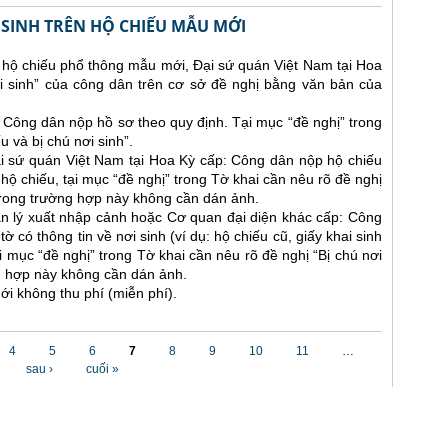
I SINH TRÊN HỘ CHIẾU MẪU MỚI
hộ chiếu phổ thông mẫu mới, Đại sứ quán Việt Nam tại Hoa
ơi sinh” của công dân trên cơ sở đề nghị bằng văn bản của
i: Công dân nộp hồ sơ theo quy định. Tại mục “đề nghị” trong
 và bị chú nơi sinh”.
i sứ quán Việt Nam tại Hoa Kỳ cấp: Công dân nộp hộ chiếu
ộ chiếu, tại mục “đề nghị” trong Tờ khai cần nêu rõ đề nghị
 trong trường hợp này không cần dán ảnh.
n lý xuất nhập cảnh hoặc Cơ quan đại diện khác cấp: Công
 có thông tin về nơi sinh (ví dụ: hộ chiếu cũ, giấy khai sinh
ại mục “đề nghị” trong Tờ khai cần nêu rõ đề nghị “Bị chú nơi
ng hợp này không cần dán ảnh.
ới không thu phí (miễn phí).
4
5
6
7
8
9
10
11
…
sau ›
cuối »