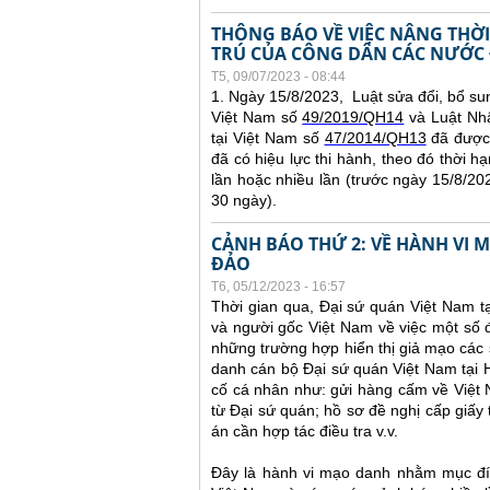
THÔNG BÁO VỀ VIỆC NÂNG THỜI
TRÚ CỦA CÔNG DÂN CÁC NƯỚC 
T5, 09/07/2023 - 08:44
1. Ngày 15/8/2023, Luật sửa đổi, bổ su
Việt Nam số
49/2019/QH14
và Luật Nhậ
tại Việt Nam số
47/2014/QH13
đã được 
đã có hiệu lực thi hành, theo đó thời hạ
lần hoặc nhiều lần (trước ngày 15/8/2023
30 ngày).
CẢNH BÁO THỨ 2: VỀ HÀNH VI
ĐẢO
T6, 05/12/2023 - 16:57
Thời gian qua, Đại sứ quán Việt Nam t
và người gốc Việt Nam về việc một số đ
những trường hợp hiển thị giả mạo các 
danh cán bộ Đại sứ quán Việt Nam tại 
cố cá nhân như: gửi hàng cấm về Việt
từ Đại sứ quán; hồ sơ đề nghị cấp giấy 
án cần hợp tác điều tra v.v.
Đây là hành vi mạo danh nhằm mục đíc