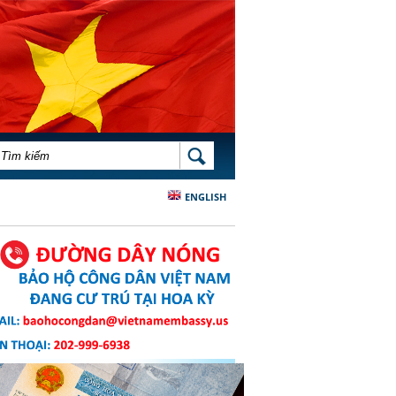
BIỂU MẪU TÌM KIẾM
TÌM KIẾM
ENGLISH