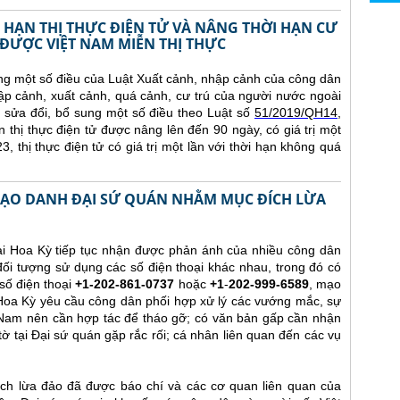
 HẠN THỊ THỰC ĐIỆN TỬ VÀ NÂNG THỜI HẠN CƯ
ĐƯỢC VIỆT NAM MIỄN THỊ THỰC
ng một số điều của Luật Xuất cảnh, nhập cảnh của công dân
p cảnh, xuất cảnh, quá cảnh, cư trú của người nước ngoài
sửa đổi, bổ sung một số điều theo Luật số
51/2019/QH14
,
n thị thực điện tử được nâng lên đến 90 ngày, có giá trị một
, thị thực điện tử có giá trị một lần với thời hạn không quá
 MẠO DANH ĐẠI SỨ QUÁN NHẰM MỤC ĐÍCH LỪA
ại Hoa Kỳ tiếp tục nhận được phản ánh của nhiều công dân
ối tượng sử dụng các số điện thoại khác nhau, trong đó có
số điện thoại
+1-202-861-0737
hoặc
+1
-
202-999-6589
, mạo
Hoa Kỳ yêu cầu công dân phối hợp xử lý các vướng mắc, sự
 Nam nên cần hợp tác để tháo gỡ; có văn bản gấp cần nhận
tờ tại Đại sứ quán gặp rắc rối; cá nhân liên quan đến các vụ
h lừa đảo đã được báo chí và các cơ quan liên quan của