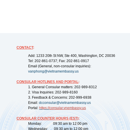
CONTACT
:
Add: 1233 20th St NW, Ste 400, Washington, DC 20036
Tel: 202-861-0737; Fax: 202-861-0917
Email (General, non-consular inquiries):
vanphong@vietnamembassy.us
CONSULAR HOTLINES AND PORTAL
:
1. General Consular matters: 202-989-8312
2. Visa Inquiries: 202-989-8160
3. Feedback & Concerns: 202-999-6938
Email:
dcconsular@vietnamembassy.us
Portal:
https://
consular.vnembassy.us
CONSULAR COUNTER HOURS (EST)
:
Monday: 09:30 am to 12:00 pm
Wednesday: 09:30 am to 12:00 pm