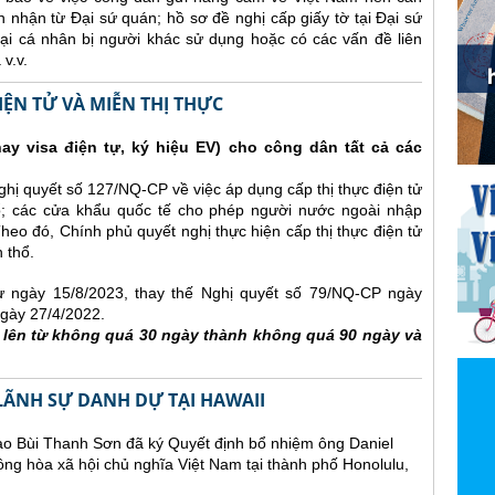
 nhận từ Đại sứ quán; hồ sơ đề nghị cấp giấy tờ tại Đại sứ
hoại cá nhân bị người khác sử dụng hoặc có các vấn đề liên
v.v.
IỆN TỬ VÀ MIỄN THỊ THỰC
hay visa điện tự, ký hiệu EV) cho công dân tất cả các
ị quyết số 127/NQ-CP về việc áp dụng cấp thị thực điện tử
ổ; các cửa khẩu quốc tế cho phép người nước ngoài nhập
Theo đó, Chính phủ quyết nghị thực hiện cấp thị thực điện tử
 thổ.
từ ngày 15/8/2023, thay thế Nghị quyết số 79/NQ-CP ngày
gày 27/4/2022.
g lên từ không quá 30 ngày thành không quá 90 ngày và
LÃNH SỰ DANH DỰ TẠI HAWAII
ao Bùi Thanh Sơn đã ký Quyết định bổ nhiệm ông Daniel
ng hòa xã hội chủ nghĩa Việt Nam tại thành phố Honolulu,