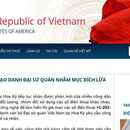
 Republic of Vietnam
TES OF AMERICA
IỄN THỊ THỰC
LÃNH SỰ
TIN TỨC
QUAN HỆ VIỆT MỸ
 MẠO DANH ĐẠI SỨ QUÁN NHẰM MỤC ĐÍCH LỪA
ại Hoa Kỳ tiếp tục nhận được phản ánh của nhiều công dân
đối tượng, nhóm đối sử dụng các số điện thoại khác nhau,
ông nghệ để làm hiển thị giả mạo các số điện thoại
+1-202-
danh cán bộ Đại sứ quán Việt Nam tại Hoa Kỳ yêu cầu công
ố cá nhân.
 báo về việc công dân gửi hàng cấm về Việt Nam nên cần