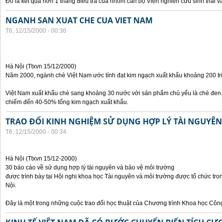
Đó là kết quả hơn 1 tháng điều tra của nhóm cán bộ Viện nghiên cứu sinh thái và
NGANH SAN XUAT CHE CUA VIET NAM
T6, 12/15/2000 - 00:36
Hà Nội (Ttxvn 15/12/2000)
Năm 2000, ngành chè Việt Nam ước tính đạt kim ngạch xuất khẩu khoảng 200 tr
Việt Nam xuất khẩu chè sang khoảng 30 nước với sản phẩm chủ yếu là chè đen.
chiếm đến 40-50% tổng kim ngạch xuất khẩu.
TRAO ĐỔI KINH NGHIỆM SỬ DỤNG HỢP LÝ TÀI NGUYÊ
T6, 12/15/2000 - 00:34
Hà Nội (Ttxvn 15/12-2000)
30 báo cáo về sử dụng hợp lý tài nguyên và bảo vệ môi trường
được trình bày tại Hội nghị khoa học Tài nguyên và môi trường được tổ chức tro
Nội.
Đây là một trong những cuộc trao đổi học thuật của Chương trình Khoa học Cô